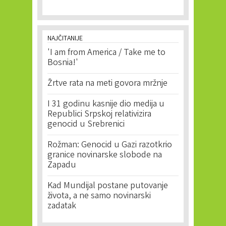
NAJČITANIJE
'I am from America / Take me to
Bosnia!'
Žrtve rata na meti govora mržnje
I 31 godinu kasnije dio medija u
Republici Srpskoj relativizira
genocid u Srebrenici
Rožman: Genocid u Gazi razotkrio
granice novinarske slobode na
Zapadu
Kad Mundijal postane putovanje
života, a ne samo novinarski
zadatak