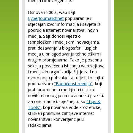
medija i konvergencije.
Osnovan 2000., web sajt
CyberJournalist.net
popularan je i
utjecajan izvor informacija i savjeta iz
područja internet novinarstva i novih
medija. Sajt donosi vijesti o
tehnološkim i medijskim inovacijama,
prati dešavanja u blogosferi i uspjeh
medija u prilagođavanju tehnološkim i
drugim promjenama. Tako je posebna
sekcija posvećena isticanju web sajtova
i medijskih organizacija čiji je rad na
ovom polju pohvalan, a tu je i dio sajta
pod nazivom
"Budućnost medija"
, koji
prati promjene u medijima i utjecaj
novih tehnologija na novinarsku praksu.
Za one manje uspješne, tu su
"Tips &
Tools"
, koji novinara vode kroz etičke,
stilske i praktične zahtjeve internet
novinarstva i konvergencije u
redakcijama.