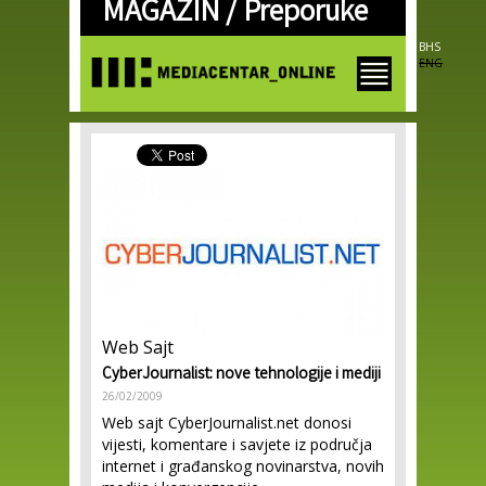
MAGAZIN /
Preporuke
Skip to
main
content
BHS
ENG
Web Sajt
CyberJournalist: nove tehnologije i mediji
26/02/2009
Web sajt CyberJournalist.net donosi
vijesti, komentare i savjete iz područja
internet i građanskog novinarstva, novih