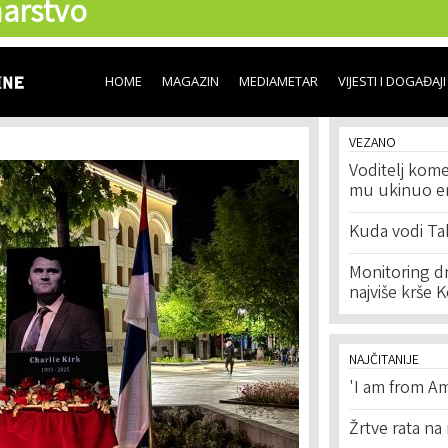
arstvo
Skip to
main
content
HOME
MAGAZIN
MEDIAMETAR
VIJESTI I DOGAĐAJI
VEZANO
Voditelj kome
mu ukinuo em
Kuda vodi Ta
Monitoring dn
najviše krše 
NAJČITANIJE
'I am from Am
Žrtve rata na