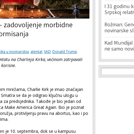
I 31 godinu k
Srpskoj relat
 – zadovoljenje morbidne
Rožman: Geno
novinarske s
formisanja
Kad Mundijal 
ne samo novi
tika u novinarstvu
atentat
SAD
Donald Trump
entatu na Charlieja Kirka, većinom zatrpavali
 korisne.
Search f
Search
nim mrežama, Charlie Kirk je imao značajan
. Smatra se da je odigrao ključnu ulogu u
za predsjednika. Takođe je bio jedan od
eta Make America Great Again. Bio je poznat
ružja, protivljenju pravu na abortus, kao i po
ima.
bijen je 10. septembra, dok se u kampusu