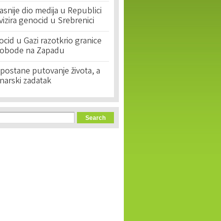
asnije dio medija u Republici
ivizira genocid u Srebrenici
cid u Gazi razotkrio granice
lobode na Zapadu
postane putovanje života, a
narski zadatak
orm