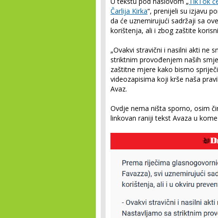
U tekstu pod naslovom „
TikTok će
Čarlija Kirka
“, prenijeli su izjavu
da će uznemirujući sadržaji sa ove
korištenja, ali i zbog zaštite korisn
„Ovakvi stravični i nasilni akti ne
striktnim provođenjem naših smjer
zaštitne mjere kako bismo spriječi
videozapisima koji krše naša pravi
Avaz.
Ovdje nema ništa sporno, osim či
linkovan raniji tekst Avaza u kom