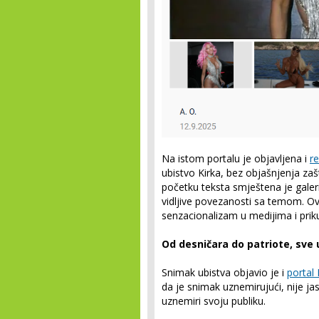
Na istom portalu je objavljena i
re
ubistvo Kirka, bez objašnjenja za
početku teksta smještena je galeri
vidljive povezanosti sa temom. Ov
senzacionalizam u medijima i prikup
Od desničara do patriote, sve
Snimak ubistva objavio je i
portal
da je snimak uznemirujući, nije ja
uznemiri svoju publiku.