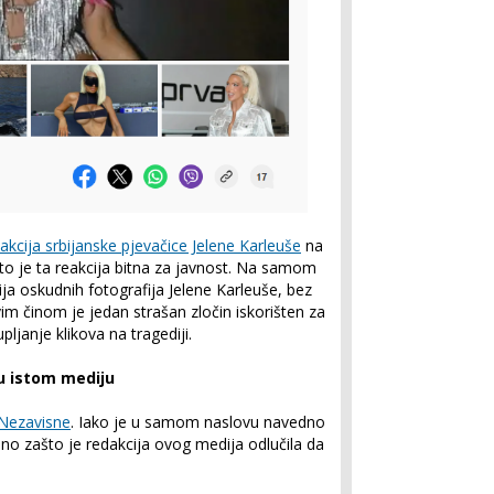
akcija srbijanske pjevačice Jelene Karleuše
na
što je ta reakcija bitna za javnost. Na samom
ja oskudnih fotografija Jelene Karleuše, bez
im činom je jedan strašan zločin iskorišten za
ljanje klikova na tragediji.
 u istom mediju
 Nezavisne
. Iako je u samom naslovu navedno
sno zašto je redakcija ovog medija odlučila da