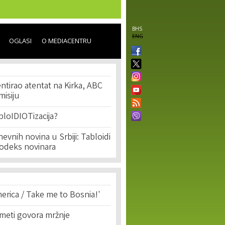
BHS
ENG
OGLASI
O MEDIACENTRU
ntirao atentat na Kirka, ABC
isiju
bloIDIOTizacija?
evnih novina u Srbiji: Tabloidi
Kodeks novinara
erica / Take me to Bosnia!'
 meti govora mržnje