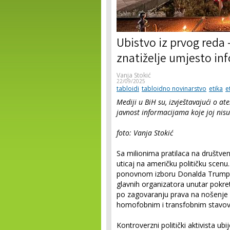
Ubistvo iz prvog reda
znatiželje umjesto in
Vanja Stokić
22/09/2025
tabloidi
tabloidno novinarstvo
etika
e
Mediji u BiH su, izvještavajući o at
javnost informacijama koje joj nisu
foto: Vanja Stokić
Sa milionima pratilaca na društve
uticaj na američku političku scenu
ponovnom izboru Donalda Trumpa 
glavnih organizatora unutar pokr
po zagovaranju prava na nošenje o
homofobnim i transfobnim stavov
Kontroverzni politički aktivista u