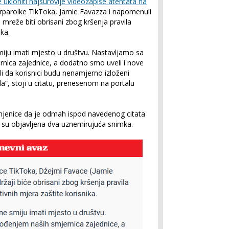
 ukloniti najsurovije videozapise atentata na
 porparolke TikToka, Jamie Favazza i napomenuli
 mreže biti obrisani zbog kršenja pravila
ika.
 smiju imati mjesto u društvu. Nastavljamo sa
nica zajednice, a dodatno smo uveli i nove
li da korisnici budu nenamjerno izloženi
la“, stoji u citatu, prenesenom na portalu
njenice da je odmah ispod navedenog citata
e su objavljena dva uznemirujuća snimka.