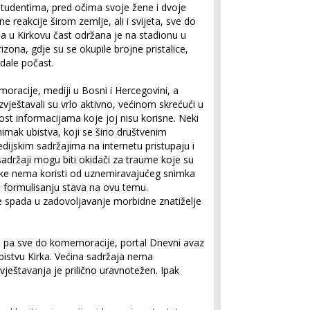
studentima, pred očima svoje žene i dvoje
ne reakcije širom zemlje, ali i svijeta, sve do
a u Kirkovu čast održana je na stadionu u
zona, gdje su se okupile brojne pristalice,
dale počast.
racije, mediji u Bosni i Hercegovini, a
zvještavali su vrlo aktivno, većinom skrećući u
nost informacijama koje joj nisu korisne. Neki
snimak ubistva, koji se širio društvenim
jskim sadržajima na internetu pristupaju i
sadržaji mogu biti okidači za traume koje su
blike nema koristi od uznemiravajućeg snimka
si formulisanju stava na ovu temu.
še spada u zadovoljavanje morbidne znatiželje
 pa sve do komemoracije, portal Dnevni avaz
bistvu Kirka. Većina sadržaja nema
vještavanja je prilično uravnotežen. Ipak