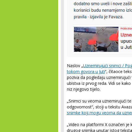
Naslov „
Uznemirujući snimci / Po
tokom govora u Juti
“, čitaoce tek
poziva da pogledaju uznemirujući 
ubistva iz prvog reda. Vidi se kako
niz njegovo tijelo.
„Snimci su veoma uznemirujući te
odgovornost“, stoji u tekstu Avaz
snimke koji mogu veoma da uznem
„Video na platformi X označen je k
drugog snimka unutar istog teksta