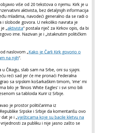
objavio više od 20 tekstova o njemu. Kirk je u
ervativni aktivista, bez detaljnijih informacija
eđu mladima, navodeći generalno da se radi o
 i slobode govora. U nekoliko navrata je
 je „
aktivista
“ postala riječ za Kirkov opis, da bi
govo ime. Nazivan je i „istaknutim političkim
pod naslovom „
Kako je Čarli Kirk govorio o
am na njih
“.
 Čikagu, slab sam na Srbe, oni su sjajni.
ću reći sad jer će me pronaći Federalna
igrao sa srpskim košarkaškim timom, 'ime' mi
a bilo je 'llinois White Eagles' i svi smo bili
esenom sa tabloida Kurir iz Srbije.
vao je prostor političarima iz
epublike Srpske i Srbije da komentarišu ovo
dat je i „
vješticama koje su bacile kletvu na
 vrijednosti za publiku i nije jasno zašto se