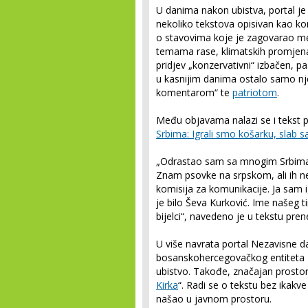
U danima nakon ubistva, portal je 
nekoliko tekstova opisivan kao konz
o stavovima koje je zagovarao m
temama rase, klimatskih promjena
pridjev „konzervativni“ izbačen, pa
u kasnijim danima ostalo samo nje
komentarom“ te
patriotom
.
Među objavama nalazi se i tekst 
Srbima: Igrali smo košarku, slab s
„Odrastao sam sa mnogim Srbima u
Znam psovke na srpskom, ali ih ne
komisija za komunikacije. Ja sam 
je bilo Ševa Kurković. Ime našeg tim
bijelci“, navedeno je u tekstu pren
U više navrata portal Nezavisne da
bosanskohercegovačkog entiteta R
ubistvo. Takođe, značajan prostor 
Kirka
“. Radi se o tekstu bez ikakve
našao u javnom prostoru.