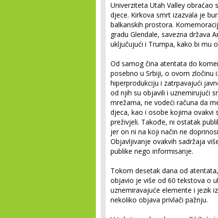
Univerziteta Utah Valley obraćao 
djece. Kirkova smrt izazvala je bur
balkanskih prostora. Komemoracij
gradu Glendale, savezna država Ari
uključujući i Trumpa, kako bi mu o
Od samog čina atentata do komemo
posebno u Srbiji, o ovom zločinu i
hiperprodukciju i zatrpavajući jav
od njih su objavili i uznemirujući 
mrežama, ne vodeći računa da medi
djeca, kao i osobe kojima ovakvi 
preživjeli. Takođe, ni ostatak pu
jer on ni na koji način ne doprino
Objavljivanje ovakvih sadržaja vi
publike nego informisanje.
Tokom desetak dana od atentata,
objavio je više od 60 tekstova o u
uznemiravajuće elemente i jezik iz
nekoliko objava privlači pažnju.