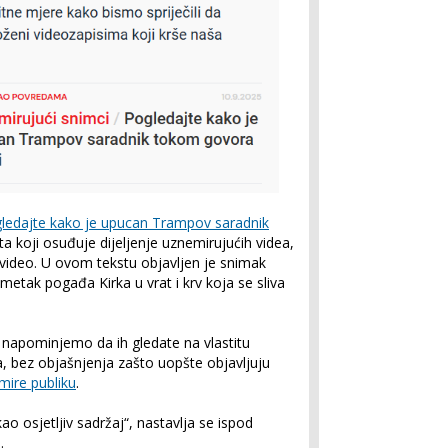
gledajte kako je upucan Trampov saradnik
sta koji osuđuje dijeljenje uznemirujućih videa,
video. U ovom tekstu objavljen je snimak
 metak pogađa Kirka u vrat i krv koja se sliva
 napominjemo da ih gledate na vlastitu
a, bez objašnjenja zašto uopšte objavljuju
ire publiku
.
ao osjetljiv sadržaj“, nastavlja se ispod
.