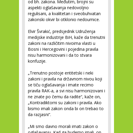
od bh. zakona. Međutim, brojni su
aspekti oglašavanja nedovoljno
regulisani, a kvalitetan i sveobuhvatan
zakonski okvir bi otklonio nedoumice.
Elvir Švrakić, predsjednik Udruženja
medijske industrije BiH, kaže da trenutni
zakoni na različitim nivoima vlasti u
Bosni i Hercegovini i pojedina pravila
nisu harmonizovani i da to stvara
konfuzije.
„Trenutno postoje entitetski i neki
zakoni i pravila na državnom nivou koji
se tiču oglašavanja i imate recimo
pravila RAK-a, a svi nisu harmonizovani i
ne znate po čemu da radite“, kaže on,
„Kontradiktorni su zakoni i pravila. Ako
bismo imali zakon onda bi on trebao to
da razjasni“.
„Mi smo davno morali imati zakon o
oglašavanju. Kad ga budemo imali, on