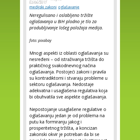
02/06/2017
medijski zakoni
oglašavanje
Neregulisano i oslabljeno tržište
oglašavanja u BiH plodno je tlo za
produbljivanje lošeg položaja medija.
foto: pixabay
Mnogi aspekti iz oblasti oglašavanja su
nesređeni – od istraživanja tržišta do
praktičnog svakodnevnog načina
oglašavanja. Postojeći zakoni i pravila
su kontradiktorni i stvaraju probleme u
sektoru oglašavanja. Nedostaje
adekvatna i usaglašena regulativa koja
bi obuhvatila sve aspekte oglašavanja.
Nepostojanje usaglašene regulative o
oglašavanju jedan je od problema na
putu ka formiranju jakog i
prosperitetnog tržišta, a koncizan
zakonski okvir je potreban da bi se