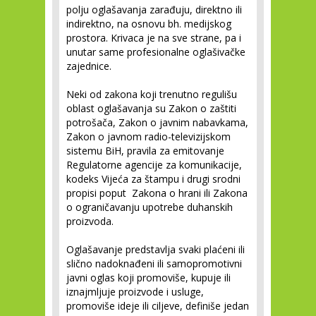
polju oglašavanja zarađuju, direktno ili
indirektno, na osnovu bh. medijskog
prostora. Krivaca je na sve strane, pa i
unutar same profesionalne oglašivačke
zajednice.
Neki od zakona koji trenutno regulišu
oblast oglašavanja su Zakon o zaštiti
potrošača, Zakon o javnim nabavkama,
Zakon o javnom radio-televizijskom
sistemu BiH, pravila za emitovanje
Regulatorne agencije za komunikacije,
kodeks Vijeća za štampu i drugi srodni
propisi poput Zakona o hrani ili Zakona
o ograničavanju upotrebe duhanskih
proizvoda.
Oglašavanje predstavlja svaki plaćeni ili
slično nadoknađeni ili samopromotivni
javni oglas koji promoviše, kupuje ili
iznajmljuje proizvode i usluge,
promoviše ideje ili ciljeve, definiše jedan