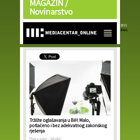
MAGAZIN /
Skip to
main
Novinarstvo
content
BHS
ENG
Tržište oglašavanja u BiH: Malo,
potlačeno i bez adekvatnog zakonskog
rješenja
Elvira Jukić - Mujkić