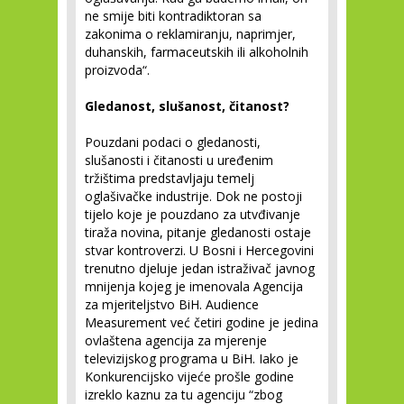
ne smije biti kontradiktoran sa
zakonima o reklamiranju, naprimjer,
duhanskih, farmaceutskih ili alkoholnih
proizvoda“.
Gledanost, slušanost, čitanost?
Pouzdani podaci o gledanosti,
slušanosti i čitanosti u uređenim
tržištima predstavljaju temelj
oglašivačke industrije. Dok ne postoji
tijelo koje je pouzdano za utvđivanje
tiraža novina, pitanje gledanosti ostaje
stvar kontroverzi. U Bosni i Hercegovini
trenutno djeluje jedan istraživač javnog
mnijenja kojeg je imenovala Agencija
za mjeriteljstvo BiH. Audience
Measurement već četiri godine je jedina
ovlaštena agencija za mjerenje
televizijskog programa u BiH. Iako je
Konkurencijsko vijeće prošle godine
izreklo kaznu za tu agenciju “zbog