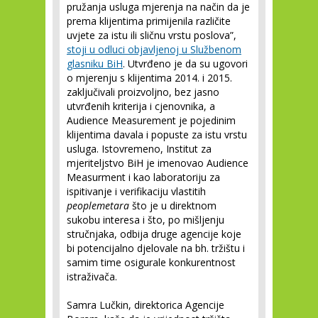
pružanja usluga mjerenja na način da je
prema klijentima primijenila različite
uvjete za istu ili sličnu vrstu poslova”,
stoji u odluci objavljenoj u Službenom
glasniku BiH
. Utvrđeno je da su ugovori
o mjerenju s klijentima 2014. i 2015.
zaključivali proizvoljno, bez jasno
utvrđenih kriterija i cjenovnika, a
Audience Measurement je pojedinim
klijentima davala i popuste za istu vrstu
usluga. Istovremeno, Institut za
mjeriteljstvo BiH je imenovao Audience
Measurment i kao laboratoriju za
ispitivanje i verifikaciju vlastitih
peoplemetara
što je u direktnom
sukobu interesa i što, po mišljenju
stručnjaka, odbija druge agencije koje
bi potencijalno djelovale na bh. tržištu i
samim time osigurale konkurentnost
istraživača.
Samra Lučkin, direktorica Agencije