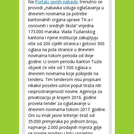
Na
Portalu javnih nabavki
, trenutno se
provodi „nabavka usluga oglašavanja u
dnevnim novinama za potrebe
kantonalnih organa uprave TK-a i
osnovnih i srednjih škola“ vrijedna
173.000 maraka. Vlada Tuzlanskog
kantona i njene institucije zakupljuju
više od 200 cijelih stranica i gotovo 300
oglasa na pola stranice u dnevnim
novinama tokom perioda od dvije
godine. U ovom periodu Kanton Tuzla
objavit će više od 1.500 oglasa u
dnevnim novinama koje pobijede na
tenderu. Tim tenderom nisu propisani
nikakvi posebni uslovi poput tiraža niti
rasprostranjenosti novine. Agencija za
privatizaciju je krajem 2016. godine
provela tender za oglašavanje u
dnevnim novinama tokom 2017. godine.
Oni su imali jasne kriterije: tiraž od
35.000 primjeraka po jednom broju,
najmanje 2.000 prodajnih mjesta gdje
se novine prodaju i listu uspješno