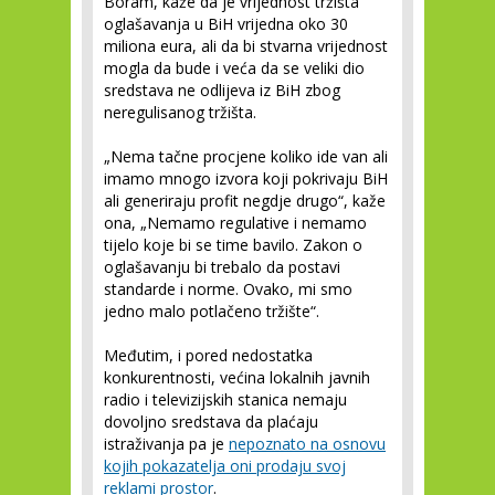
Boram, kaže da je vrijednost tržišta
oglašavanja u BiH vrijedna oko 30
miliona eura, ali da bi stvarna vrijednost
mogla da bude i veća da se veliki dio
sredstava ne odlijeva iz BiH zbog
neregulisanog tržišta.
„Nema tačne procjene koliko ide van ali
imamo mnogo izvora koji pokrivaju BiH
ali generiraju profit negdje drugo“, kaže
ona, „Nemamo regulative i nemamo
tijelo koje bi se time bavilo. Zakon o
oglašavanju bi trebalo da postavi
standarde i norme. Ovako, mi smo
jedno malo potlačeno tržište“.
Međutim, i pored nedostatka
konkurentnosti, većina lokalnih javnih
radio i televizijskih stanica nemaju
dovoljno sredstava da plaćaju
istraživanja pa je
nepoznato na osnovu
kojih pokazatelja oni prodaju svoj
reklami prostor
.