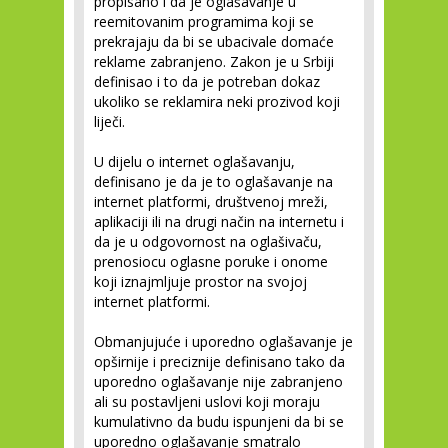
propisano i da je oglašavanje u
reemitovanim programima koji se
prekrajaju da bi se ubacivale domaće
reklame zabranjeno. Zakon je u Srbiji
definisao i to da je potreban dokaz
ukoliko se reklamira neki prozivod koji
liječi.
U dijelu o internet oglašavanju,
definisano je da je to oglašavanje na
internet platformi, društvenoj mreži,
aplikaciji ili na drugi način na internetu i
da je u odgovornost na oglašivaču,
prenosiocu oglasne poruke i onome
koji iznajmljuje prostor na svojoj
internet platformi.
Obmanjujuće i uporedno oglašavanje je
opširnije i preciznije definisano tako da
uporedno oglašavanje nije zabranjeno
ali su postavljeni uslovi koji moraju
kumulativno da budu ispunjeni da bi se
uporedno oglašavanje smatralo