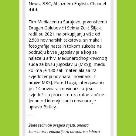
News, BBC, Al Jazeeru English, Channel
4 itd.
Tim Mediacentra Sarajevo, prvenstveno
Dragan Golubović i Selma Zulić Šiljak,
radili su 2021. na prikupljanju više od
2.500 novinarskih tekstova, snimaka i
fotografija nastalih tokom sukoba na
području bivše Jugoslavije a koji se
nalaze u arhivi Međunarodnog krivičnog
suda za bivšu Jugoslaviju (MKSJ), među
kojima je 130 sati materijala sa 22
svjedočenja novinara i novinarki iz
arhive MKSJ. Pored toga, intervjuisano
je i 14 novinara i novinarki koji su
svjedočili u procesima za ratne zločine.
Jedan od intervjuisanih novinara je
upravo Birtley.
___
Želite sedmični pregled vijesti, analiza,
komentara i edukacija za novinare u Inboxu