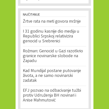
NAJČITANIJE
Žrtve rata na meti govora mržnje
I 31 godinu kasnije dio medija u
Republici Srpskoj relativizira
genocid u Srebrenici
Rožman: Genocid u Gazi razotkrio
granice novinarske slobode na
Zapadu
Kad Mundijal postane putovanje
života, a ne samo novinarski
zadatak
EFJ pozvao na odbacivanje tužbi
protiv Udruženja BH novinari i
Anise Mahmutović