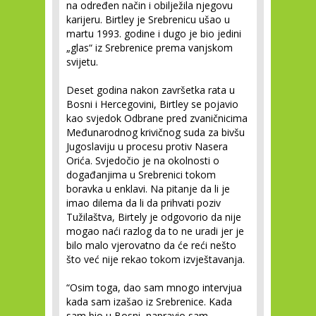
na određen način i obilježila njegovu
karijeru. Birtley je Srebrenicu ušao u
martu 1993. godine i dugo je bio jedini
„glas“ iz Srebrenice prema vanjskom
svijetu.
Deset godina nakon završetka rata u
Bosni i Hercegovini, Birtley se pojavio
kao svjedok Odbrane pred zvaničnicima
Međunarodnog krivičnog suda za bivšu
Jugoslaviju u procesu protiv Nasera
Orića. Svjedočio je na okolnosti o
događanjima u Srebrenici tokom
boravka u enklavi. Na pitanje da li je
imao dilema da li da prihvati poziv
Tužilaštva, Birtely je odgovorio da nije
mogao naći razlog da to ne uradi jer je
bilo malo vjerovatno da će reći nešto
što već nije rekao tokom izvještavanja.
“Osim toga, dao sam mnogo intervjua
kada sam izašao iz Srebrenice. Kada
sam bio u Bosni, napravio sam