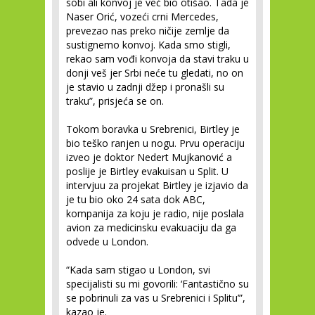
sobi ali konvoj je već bio otišao. Tada je
Naser Orić, vozeći crni Mercedes,
prevezao nas preko ničije zemlje da
sustignemo konvoj. Kada smo stigli,
rekao sam vođi konvoja da stavi traku u
donji veš jer Srbi neće tu gledati, no on
je stavio u zadnji džep i pronašli su
traku”, prisjeća se on.
Tokom boravka u Srebrenici, Birtley je
bio teško ranjen u nogu. Prvu operaciju
izveo je doktor Nedert Mujkanović a
poslije je Birtley evakuisan u Split. U
intervjuu za projekat Birtley je izjavio da
je tu bio oko 24 sata dok ABC,
kompanija za koju je radio, nije poslala
avion za medicinsku evakuaciju da ga
odvede u London.
“Kada sam stigao u London, svi
specijalisti su mi govorili: ‘Fantastično su
se pobrinuli za vas u Srebrenici i Splitu’”,
kazao je.