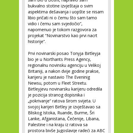
bukvalno stotine izvještaja o svim
aspektima dešavanja i uopšte se nisam
libio pričati ni o čemu što sam tamo
vidio i čemu sam svjedočio”,
napomenuo je tokom razgovora za
projekat “Novinarstvo kao prvi nacrt
historije”.
Prvi novinarski posao Tonyja Birtleyja
bio je u Northants Press Agency,
regionalnu novinsku agenciju u Velikoj
Britaniji, a nakon dvije godine prakse,
karijeru je nastavio The Eveninig
Newsu, potom u Fleet Streetu.
Birtleyjevu novinarsku karijeru odredila
je pozicija stranog dopisnika i
„pokrivanje“ ratova širom svijeta. U
svojoj karijeri Birtley je izvještavao sa
Bliskog Istoka, Ruande, Burme, Šri
Lanke, Afganistana, Čečenije, Libana,
Palestine i na kraju iz ratova sa
prostora bivše Jugoslavije radeći za ABC