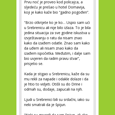
Prvu noć je proveo kod policajca, a
sljedeću je prešao u hotel Domavija,
koji je kako kaže bio “gadno pogođen”.
“Brzo otkrijete ko je ko… Uspio sam ući
u Srebrenicu ali nije bilo izlaza. To je bila
jedina situacija za sve godine iskustva u
izvještavanju o ratu da nisam znao
kako da izađem odatle. Znao sam kako
da uđem ali nisam znao kako da
izađem ispočetka. Međutim, i dalje sam
bio uvjeren da radim pravu stvar”,
prisjetio se.
Kada je stigao u Srebrenicu, kaže da su
mu rekli za napade i odakle dolaze i da
je htio to vidjeti. Otišli su do Drine i
odmah su, dodaje, zapucali na njih.
Ljudi u Srebrenici bili su srdačni, iako su
neki smatrali da je špijun.
“Neki su govorili da sam špijun, ali ako