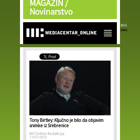
MAGAZIN /
Skip to
main
Novinarstvo
content
BHS
ENG
Tony Birtley: Ključno je bilo da objavim
snimke iz Srebrenice
MCOnline Redakcija
11/07/2023