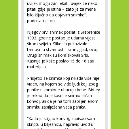
uvijek mogu zanijekati, uvijek će neko
pitati gdje je istina – zato je za mene
bilo ključno da objavim snimke”,
podcrtao je on.
Njegov prvi snimak poslat iz Srebrenice
1993. godine postao je udarna vijest
širom svijeta. Slike su prikazivale
tamošnju stvarnost – smrt, glad, očaj.
Drugi snimak su konfiskovali Srbi.
Kasnije je kaže poslao 15 do 16 sati
materijala.
Prisjetio se snimka koji nikada više nije
viđen, na kojem se vide ljudi koji zbog
panike u kamione ubacuju bebe. Birtley
je rekao da je kasnije snimio sličan
konvoj, ali da je na tom zaplijenjenom
snimku zabilježena veća panika.
“Kada je stigao konvoj, zapisao sam
skriptu u bilježnicu, napravio uvod u