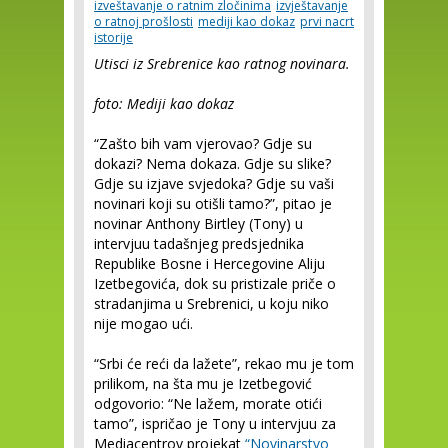
izveštavanje o ratnim zločinima
izvještavanje
o ratnoj prošlosti
mediji kao dokaz
prvi nacrt
istorije
Utisci iz Srebrenice kao ratnog novinara.
foto: Mediji kao dokaz
“Zašto bih vam vjerovao? Gdje su
dokazi? Nema dokaza. Gdje su slike?
Gdje su izjave svjedoka? Gdje su vaši
novinari koji su otišli tamo?”, pitao je
novinar Anthony Birtley (Tony) u
intervjuu tadašnjeg predsjednika
Republike Bosne i Hercegovine Aliju
Izetbegovića, dok su pristizale priče o
stradanjima u Srebrenici, u koju niko
nije mogao ući.
“Srbi će reći da lažete”, rekao mu je tom
prilikom, na šta mu je Izetbegović
odgovorio: “Ne lažem, morate otići
tamo”, ispričao je Tony u intervjuu za
Mediacentrov projekat
“Novinarstvo