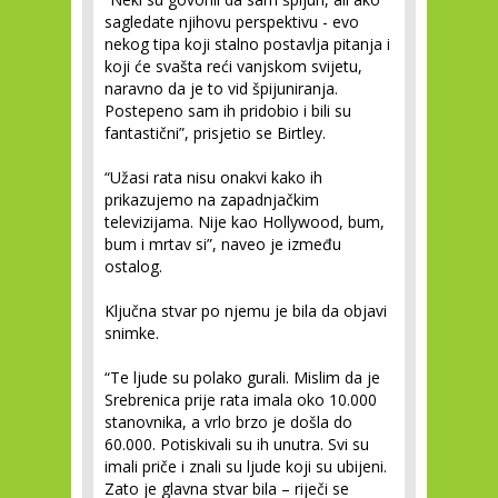
sagledate njihovu perspektivu - evo
nekog tipa koji stalno postavlja pitanja i
koji će svašta reći vanjskom svijetu,
naravno da je to vid špijuniranja.
Postepeno sam ih pridobio i bili su
fantastični”, prisjetio se Birtley.
“Užasi rata nisu onakvi kako ih
prikazujemo na zapadnjačkim
televizijama. Nije kao Hollywood, bum,
bum i mrtav si”, naveo je između
ostalog.
Ključna stvar po njemu je bila da objavi
snimke.
“Te ljude su polako gurali. Mislim da je
Srebrenica prije rata imala oko 10.000
stanovnika, a vrlo brzo je došla do
60.000. Potiskivali su ih unutra. Svi su
imali priče i znali su ljude koji su ubijeni.
Zato je glavna stvar bila – riječi se