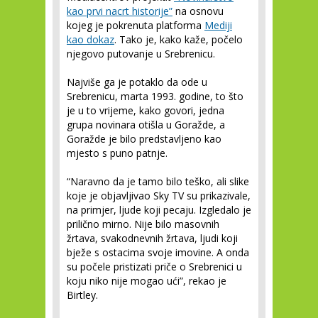
kao prvi nacrt historije”
na osnovu
kojeg je pokrenuta platforma
Mediji
kao dokaz
. Tako je, kako kaže, počelo
njegovo putovanje u Srebrenicu.
Najviše ga je potaklo da ode u
Srebrenicu, marta 1993. godine, to što
je u to vrijeme, kako govori, jedna
grupa novinara otišla u Goražde, a
Goražde je bilo predstavljeno kao
mjesto s puno patnje.
“Naravno da je tamo bilo teško, ali slike
koje je objavljivao Sky TV su prikazivale,
na primjer, ljude koji pecaju. Izgledalo je
prilično mirno. Nije bilo masovnih
žrtava, svakodnevnih žrtava, ljudi koji
bježe s ostacima svoje imovine. A onda
su počele pristizati priče o Srebrenici u
koju niko nije mogao ući”, rekao je
Birtley.