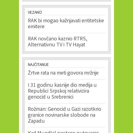
VEZANO
RAK bi mogao kažnjavati entitetske
emitere
RAK novčano kaznio RTRS,
Alternativnu TV i TV Hayat
NAJČITANIJE
Žrtve rata na meti govora mržnje
I 31 godinu kasnije dio medija u
Republici Srpskoj relativizira
genocid u Srebrenici
Rožman: Genocid u Gazi razotkrio
granice novinarske slobode na
Zapadu