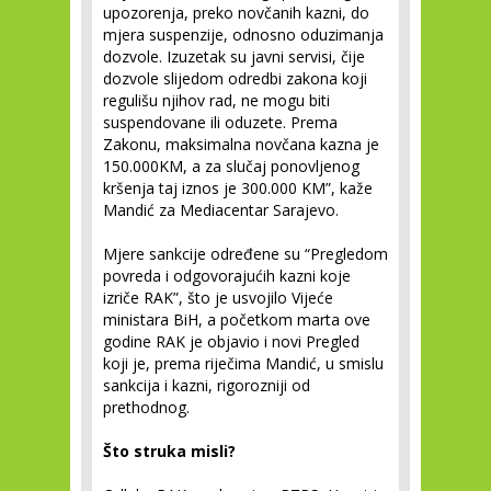
upozorenja, preko novčanih kazni, do
mjera suspenzije, odnosno oduzimanja
dozvole. Izuzetak su javni servisi, čije
dozvole slijedom odredbi zakona koji
regulišu njihov rad, ne mogu biti
suspendovane ili oduzete. Prema
Zakonu, maksimalna novčana kazna je
150.000KM, a za slučaj ponovljenog
kršenja taj iznos je 300.000 KM”, kaže
Mandić za Mediacentar Sarajevo.
Mjere sankcije određene su “Pregledom
povreda i odgovorajućih kazni koje
izriče RAK”, što je usvojilo Vijeće
ministara BiH, a početkom marta ove
godine RAK je objavio i novi Pregled
koji je, prema riječima Mandić, u smislu
sankcija i kazni, rigorozniji od
prethodnog.
Što struka misli?