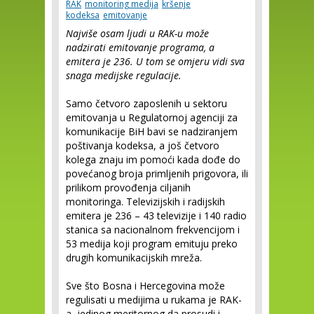
RAK
monitoring medija
kršenje
kodeksa
emitovanje
Najviše osam ljudi u RAK-u može
nadzirati emitovanje programa, a
emitera je 236. U tom se omjeru vidi sva
snaga medijske regulacije.
Samo četvoro zaposlenih u sektoru
emitovanja u Regulatornoj agenciji za
komunikacije BiH bavi se nadziranjem
poštivanja kodeksa, a još četvoro
kolega znaju im pomoći kada dođe do
povećanog broja primljenih prigovora, ili
prilikom provođenja ciljanih
monitoringa. Televizijskih i radijskih
emitera je 236 – 43 televizije i 140 radio
stanica sa nacionalnom frekvencijom i
53 medija koji program emituju preko
drugih komunikacijskih mreža.
Sve što Bosna i Hercegovina može
regulisati u medijima u rukama je RAK-
a, jedinog meritornog da prosudi i