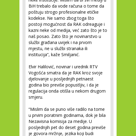
BiH trebalo da vode računa o tome da
poštuju strogo profesionalne etičke
kodekse. Ne samo zbog toga što
postoji mogućnost da RAK odreaguje i
kazni neke od medija, već zato što je to
naš posao. Zato što je novinarstvo u
službi građana uvijek i na prvom
mjestu, ne u službi stranaka ili
institucija”, kaže Smiljanić.
Elvir Halilović, novinar i urednik RTV
Vogošća smatra da je RAK kroz svoje
djelovanje u posljednjih petnaest
godina bio previše popustljiv, i da je
regulacija onda otišla u nekom drugom
smjeru.
“Mislim da se puno više radilo na tome
u prvim poratnim godinama, dok je bila
Nezavisna komisija za medije. U
posljednjih pet do deset godina previše
je govora mržnje, jezika koji budi