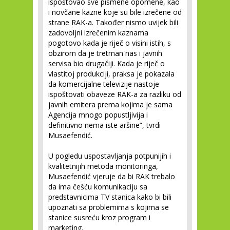
ispoštovao sve pismene opomene, kao
i novčane kazne koje su bile izrečene od
strane RAK-a. Također nismo uvijek bili
zadovoljni izrečenim kaznama
pogotovo kada je riječ o visini istih, s
obzirom da je tretman nas i javnih
servisa bio drugačiji. Kada je riječ o
vlastitoj produkciji, praksa je pokazala
da komercijalne televizije nastoje
ispoštovati obaveze RAK-a za razliku od
javnih emitera prema kojima je sama
Agencija mnogo popustljivija i
definitivno nema iste aršine”, tvrdi
Musaefendić.
U pogledu uspostavljanja potpunijih i
kvalitetnijih metoda monitoringa,
Musaefendić vjeruje da bi RAK trebalo
da ima češću komunikaciju sa
predstavnicima TV stanica kako bi bili
upoznati sa problemima s kojima se
stanice susreću kroz program i
marketing.