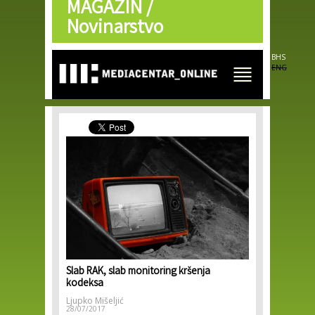
MAGAZIN /
Skip to
main
Novinarstvo
content
BHS
ENG
Slab RAK, slab monitoring kršenja
kodeksa
Ljupko Mišeljić
28/07/2017