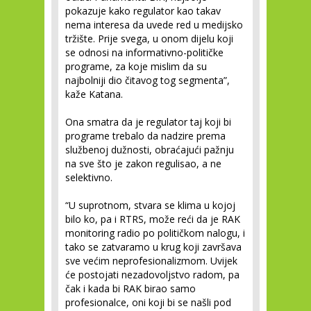
pokazuje kako regulator kao takav
nema interesa da uvede red u medijsko
tržište. Prije svega, u onom dijelu koji
se odnosi na informativno-političke
programe, za koje mislim da su
najbolniji dio čitavog tog segmenta”,
kaže Katana.
Ona smatra da je regulator taj koji bi
programe trebalo da nadzire prema
službenoj dužnosti, obraćajući pažnju
na sve što je zakon regulisao, a ne
selektivno.
“U suprotnom, stvara se klima u kojoj
bilo ko, pa i RTRS, može reći da je RAK
monitoring radio po političkom nalogu, i
tako se zatvaramo u krug koji završava
sve većim neprofesionalizmom. Uvijek
će postojati nezadovoljstvo radom, pa
čak i kada bi RAK birao samo
profesionalce, oni koji bi se našli pod