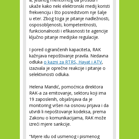
ukaže kako neki elektronski medij koristi
frekvenciju i što posredstvom nje šalje
u eter. Zbog toga je pitanje nadležnosti,
osposobljenosti, kompetentnosti,
funkcionalnosti i efikasnosti te agencije
ključno pitanje medijske regulacije.
I pored ograničenih kapaciteta, RAK
kažnjava nepoštivanje pravila. Nedavna
odluka
o kazni za RTRS, Hayat i ATV
,
izazvala je oprečne reakcije i pitanje o
selektivnosti odluka.
Helena Mandić, pomoćnica direktora
RAK-a za emitovanje, sektoru koji ima
19 zaposlenih, objašnjava da je
monitoring vršen na osnovu prijava i da
utvrdi li nepoštovanje kodeksa, prema
Zakonu o komunikacijama, RAK može
izreći mjere sankcije.
“Mjere idu od usmenog i pismenog