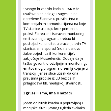
“Mnogo bi značilo kada bi RAK više
uvažavao prijedloge i sugestije na
određene članove u pravilnicima o
komercijalnim komunikacijama na koje
TV stanice ukazuju kroz primjere u
praksi. Za realan i ispravan monitoring
emitovanog programa trebao bi
postojati kontinuitet u praćenju svih TV
stanica, a ne sporadično na osnovu
žalbe pojedinca ili konkurencije”,
zaključuje Musaefendić. Dodaje da je
teško govoriti o ozbiljnijem monitoringu
emitovanog programa u zemlji koja je u
tranziciji, jer se stiče utisak da ona
preuzima propise iz EU bez da ih
prilagođava bh. medijskoj stvarnosti.
Zgriješili smo, ima li nazad?
Jedan od bitnih koraka u popravljanju
medijske slike i javnog ugleda svakako