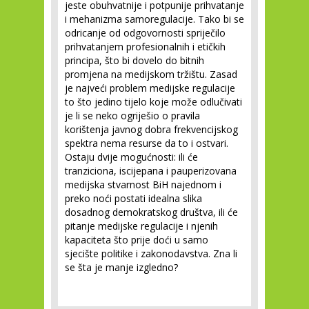
jeste obuhvatnije i potpunije prihvatanje
i mehanizma samoregulacije. Tako bi se
odricanje od odgovornosti spriječilo
prihvatanjem profesionalnih i etičkih
principa, što bi dovelo do bitnih
promjena na medijskom tržištu. Zasad
je najveći problem medijske regulacije
to što jedino tijelo koje može odlučivati
je li se neko ogriješio o pravila
korištenja javnog dobra frekvencijskog
spektra nema resurse da to i ostvari.
Ostaju dvije mogućnosti: ili će
tranziciona, iscijepana i pauperizovana
medijska stvarnost BiH najednom i
preko noći postati idealna slika
dosadnog demokratskog društva, ili će
pitanje medijske regulacije i njenih
kapaciteta što prije doći u samo
sjecište politike i zakonodavstva. Zna li
se šta je manje izgledno?