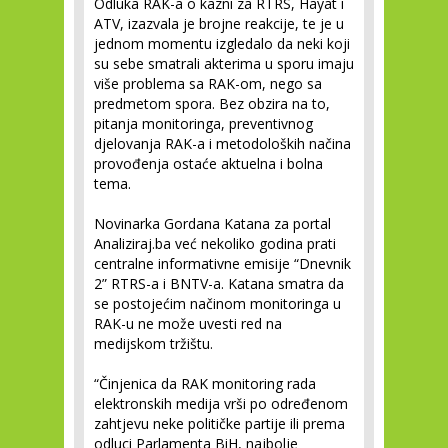
Odluka RAK-a o kazni za RTRS, Hayat i
ATV, izazvala je brojne reakcije, te je u
jednom momentu izgledalo da neki koji
su sebe smatrali akterima u sporu imaju
više problema sa RAK-om, nego sa
predmetom spora. Bez obzira na to,
pitanja monitoringa, preventivnog
djelovanja RAK-a i metodoloških načina
provođenja ostaće aktuelna i bolna
tema.
Novinarka Gordana Katana za portal
Analiziraj.ba već nekoliko godina prati
centralne informativne emisije “Dnevnik
2” RTRS-a i BNTV-a. Katana smatra da
se postojećim načinom monitoringa u
RAK-u ne može uvesti red na
medijskom tržištu.
“Činjenica da RAK monitoring rada
elektronskih medija vrši po određenom
zahtjevu neke političke partije ili prema
odluci Parlamenta BiH, najbolje