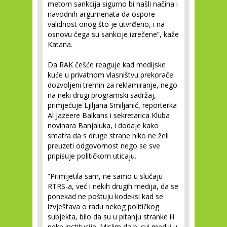
metom sankcija sigurno bi našli načina i
navodnih argumenata da ospore
validnost onog što je utvrđeno, i na
osnovu čega su sankcije izrečene”, kaže
Katana.
Da RAK češće reaguje kad medijske
kuće u privatnom vlasništvu prekorače
dozvoljeni tremin za reklamiranje, nego
na neki drugi programski sadržaj,
primjećuje Ljiljana Smiljanić, reporterka
Al Jazeere Balkans i sekretarica Kluba
novinara Banjaluka, i dodaje kako
smatra da s druge strane niko ne želi
preuzeti odgovornost nego se sve
pripisuje političkom uticaju.
“Primijetila sam, ne samo u slučaju
RTRS-a, već i nekih drugih medija, da se
ponekad ne poštuju kodeksi kad se
izvještava o radu nekog političkog
subjekta, bilo da su u pitanju stranke ili
neke institucije. Mislim da bi svi mediji u