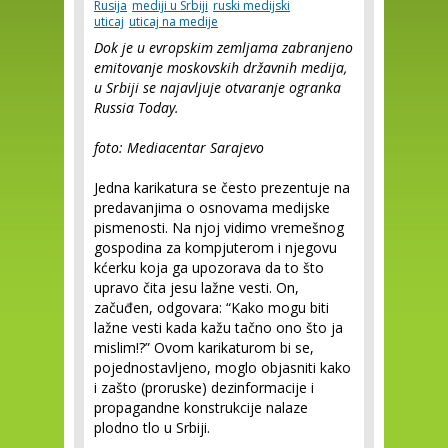
Rusija
mediji u Srbiji
ruski medijski
uticaj
uticaj na medije
Dok je u evropskim zemljama zabranjeno
emitovanje moskovskih državnih medija,
u Srbiji se najavljuje otvaranje ogranka
Russia Today.
foto: Mediacentar Sarajevo
Jedna karikatura se često prezentuje na
predavanjima o osnovama medijske
pismenosti. Na njoj vidimo vremešnog
gospodina za kompjuterom i njegovu
kćerku koja ga upozorava da to što
upravo čita jesu lažne vesti. On,
začuđen, odgovara: “Kako mogu biti
lažne vesti kada kažu tačno ono što ja
mislim!?” Ovom karikaturom bi se,
pojednostavljeno, moglo objasniti kako
i zašto (proruske) dezinformacije i
propagandne konstrukcije nalaze
plodno tlo u Srbiji.