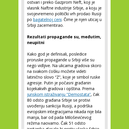
ostvari i preko Gazprom Neft, koji je
vlasnik Naftne industrije Srbije, a koju je
svojevremeno politički vrh prodao Rusiji
po
bagatelnoj ceni
. Čime je njen uticaj u
Srbiji zacementirao.
Rezultati propagande su, međutim,
neupitni
Kako god je definisali, posledice
proruske propagande u Srbiji više su
nego vidljive. Na ulicama gradova skoro
na svakom ćošku možete videti
latinično slovo “Z”, koje je simbol ruske
agresije. Putin je počasni građanin
kojekakvih gradova i opština. Prema
junskom istraživanju “Demostata”
, čak
80 odsto građana Srbije se protivi
uvođenju sankcija Rusiji, a podrška
evropskim integracijama nikada nije bila
manja, bar od pada Miloševićevog
režima naovamo. Čak 51 odsto
ispitanika glasalo bi protiv ulaska Srbije