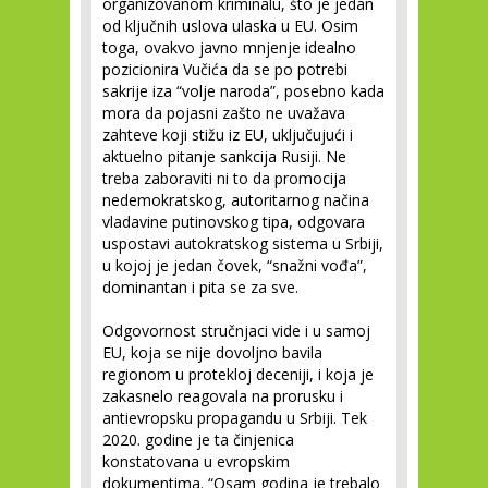
organizovanom kriminalu, što je jedan
od ključnih uslova ulaska u EU. Osim
toga, ovakvo javno mnjenje idealno
pozicionira Vučića da se po potrebi
sakrije iza “volje naroda”, posebno kada
mora da pojasni zašto ne uvažava
zahteve koji stižu iz EU, uključujući i
aktuelno pitanje sankcija Rusiji. Ne
treba zaboraviti ni to da promocija
nedemokratskog, autoritarnog načina
vladavine putinovskog tipa, odgovara
uspostavi autokratskog sistema u Srbiji,
u kojoj je jedan čovek, “snažni vođa”,
dominantan i pita se za sve.
Odgovornost stručnjaci vide i u samoj
EU, koja se nije dovoljno bavila
regionom u protekloj deceniji, i koja je
zakasnelo reagovala na prorusku i
antievropsku propagandu u Srbiji. Tek
2020. godine je ta činjenica
konstatovana u evropskim
dokumentima. “Osam godina je trebalo