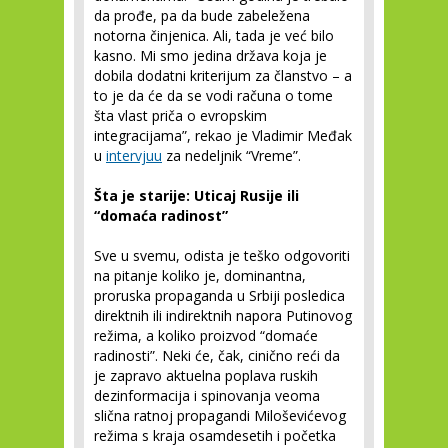
da prođe, pa da bude zabeležena
notorna činjenica. Ali, tada je već bilo
kasno. Mi smo jedina država koja je
dobila dodatni kriterijum za članstvo – a
to je da će da se vodi računa o tome
šta vlast priča o evropskim
integracijama”, rekao je Vladimir Međak
u
intervjuu
za nedeljnik “Vreme”.
Šta je starije: Uticaj Rusije ili
“domaća radinost”
Sve u svemu, odista je teško odgovoriti
na pitanje koliko je, dominantna,
proruska propaganda u Srbiji posledica
direktnih ili indirektnih napora Putinovog
režima, a koliko proizvod “domaće
radinosti”. Neki će, čak, cinično reći da
je zapravo aktuelna poplava ruskih
dezinformacija i spinovanja veoma
slična ratnoj propagandi Miloševićevog
režima s kraja osamdesetih i početka