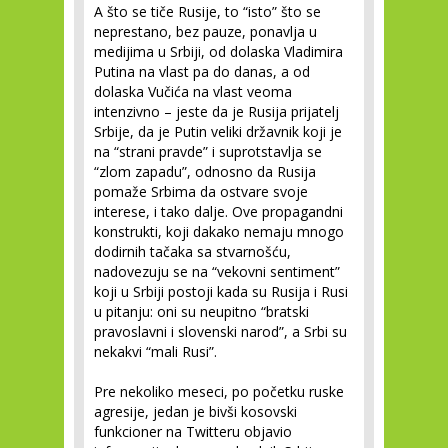
A što se tiče Rusije, to “isto” što se
neprestano, bez pauze, ponavlja u
medijima u Srbiji, od dolaska Vladimira
Putina na vlast pa do danas, a od
dolaska Vučića na vlast veoma
intenzivno – jeste da je Rusija prijatelj
Srbije, da je Putin veliki državnik koji je
na “strani pravde” i suprotstavlja se
“zlom zapadu”, odnosno da Rusija
pomaže Srbima da ostvare svoje
interese, i tako dalje. Ove propagandni
konstrukti, koji dakako nemaju mnogo
dodirnih tačaka sa stvarnošću,
nadovezuju se na “vekovni sentiment”
koji u Srbiji postoji kada su Rusija i Rusi
u pitanju: oni su neupitno “bratski
pravoslavni i slovenski narod”, a Srbi su
nekakvi “mali Rusi”.
Pre nekoliko meseci, po početku ruske
agresije, jedan je bivši kosovski
funkcioner na Twitteru objavio