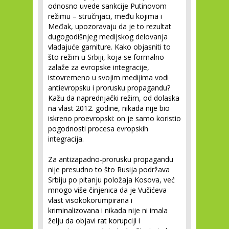
odnosno uvede sankcije Putinovom
režimu – stručnjaci, među kojima i
Međak, upozoravaju da je to rezultat
dugogodišnjeg medijskog delovanja
vladajuće garniture. Kako objasniti to
što režim u Srbiji, koja se formalno
zalaže za evropske integracije,
istovremeno u svojim medijima vodi
antievropsku i prorusku propagandu?
Kažu da naprednjački režim, od dolaska
na vlast 2012. godine, nikada nije bio
iskreno proevropski: on je samo koristio
pogodnosti procesa evropskih
integracija.
Za antizapadno-prorusku propagandu
nije presudno to što Rusija podržava
Srbiju po pitanju položaja Kosova, već
mnogo više činjenica da je Vučićeva
vlast visokokorumpirana i
kriminalizovana i nikada nije ni imala
želju da objavi rat korupciji i