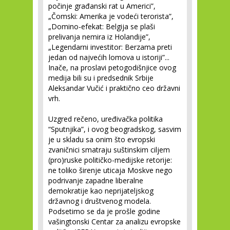
počinje građanski rat u Americi”,
„Čomski: Amerika je vodeći terorista”,
„Domino-efekat: Belgija se plaši
prelivanja nemira iz Holandije”,
„Legendarni investitor: Berzama preti
jedan od najvećih lomova u istoriji”...
Inače, na proslavi petogodišnjice ovog
medija bili su i predsednik Srbije
Aleksandar Vučić i praktično ceo državni
vrh.
Uzgred rečeno, uređivačka politika
“Sputnjika”, i ovog beogradskog, sasvim
je u skladu sa onim što evropski
zvaničnici smatraju suštinskim ciljem
(pro)ruske političko-medijske retorije:
ne toliko širenje uticaja Moskve nego
podrivanje zapadne liberalne
demokratije kao neprijateljskog
državnog i društvenog modela.
Podsetimo se da je prošle godine
vašingtonski Centar za analizu evropske