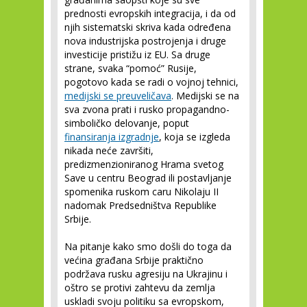
prednosti evropskih integracija, i da od
njih sistematski skriva kada određena
nova industrijska postrojenja i druge
investicije pristižu iz EU. Sa druge
strane, svaka “pomoć” Rusije,
pogotovo kada se radi o vojnoj tehnici,
medijski se preuveličava
. Medijski se na
sva zvona prati i rusko propagandno-
simboličko delovanje, poput
finansiranja izgradnje
, koja se izgleda
nikada neće završiti,
predizmenzioniranog Hrama svetog
Save u centru Beograd ili postavljanje
spomenika ruskom caru Nikolaju II
nadomak Predsedništva Republike
Srbije.
Na pitanje kako smo došli do toga da
većina građana Srbije praktično
podržava rusku agresiju na Ukrajinu i
oštro se protivi zahtevu da zemlja
uskladi svoju politiku sa evropskom,