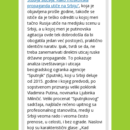
propaganda utiče na Srbiju”
, koja je
objavljena prošle godine, takođe se
ističe da je teško odrediti u kojoj meri
tačno Rusija utiče na medijsku scenu u
Srbiji, a u kojoj meri je putinovska
agitacija ovde tek dobrodošla da bi
obogatila jedan već postojeći, praktično
identični narativ. Ipak, tvrdi se da, ne
treba zanemarivati direktni uticaj ruske
državne propagande. To pokazuje
analiza izveštavanja i uticaja
beogradskog ogranka agencije
“Sputnjik” (Sputnik), koji u Srbiji deluje
od 2015. godine i kojeg predvodi, po
sopstvenom priznanju veliki poklonik
Vladimira Putina, novinarka Ljubinka
Milinčić. Veliki procenat “Sputnjikovog”
sadržaja, najblaže rečeno upitnog sa
profesionalnog stanovišta, mediji u
Srbiji veoma rado i veoma često
prenose, u celosti, i bez ograde. Naslovi
koji su karakteristični glase: „Kad