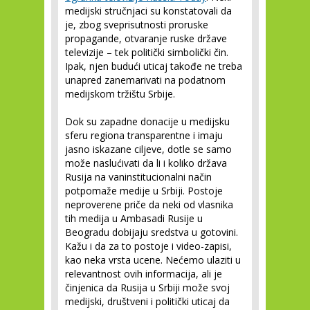
medijski stručnjaci su konstatovali da
je, zbog sveprisutnosti proruske
propagande, otvaranje ruske države
televizije – tek politički simbolički čin.
Ipak, njen budući uticaj takođe ne treba
unapred zanemarivati na podatnom
medijskom tržištu Srbije.
Dok su zapadne donacije u medijsku
sferu regiona transparentne i imaju
jasno iskazane ciljeve, dotle se samo
može naslućivati da li i koliko država
Rusija na vaninstitucionalni način
potpomaže medije u Srbiji. Postoje
neproverene priče da neki od vlasnika
tih medija u Ambasadi Rusije u
Beogradu dobijaju sredstva u gotovini.
Kažu i da za to postoje i video-zapisi,
kao neka vrsta ucene. Nećemo ulaziti u
relevantnost ovih informacija, ali je
činjenica da Rusija u Srbiji može svoj
medijski, društveni i politički uticaj da