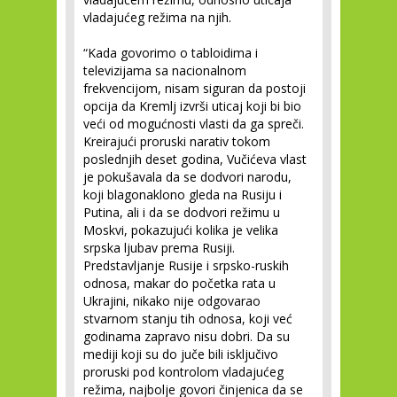
vladajućeg režima na njih.
“Kada govorimo o tabloidima i
televizijama sa nacionalnom
frekvencijom, nisam siguran da postoji
opcija da Kremlj izvrši uticaj koji bi bio
veći od mogućnosti vlasti da ga spreči.
Kreirajući proruski narativ tokom
poslednjih deset godina, Vučićeva vlast
je pokušavala da se dodvori narodu,
koji blagonaklono gleda na Rusiju i
Putina, ali i da se dodvori režimu u
Moskvi, pokazujući kolika je velika
srpska ljubav prema Rusiji.
Predstavljanje Rusije i srpsko-ruskih
odnosa, makar do početka rata u
Ukrajini, nikako nije odgovarao
stvarnom stanju tih odnosa, koji već
godinama zapravo nisu dobri. Da su
mediji koji su do juče bili isključivo
proruski pod kontrolom vladajućeg
režima, najbolje govori činjenica da se