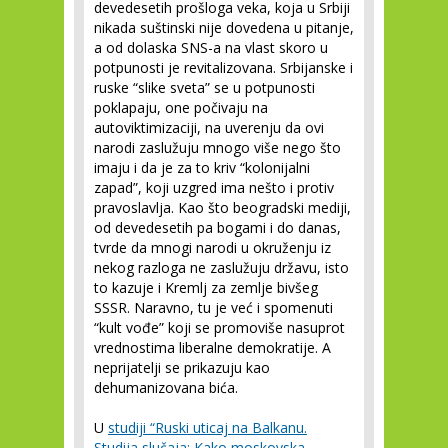
devedesetih prošloga veka, koja u Srbiji
nikada suštinski nije dovedena u pitanje,
a od dolaska SNS-a na vlast skoro u
potpunosti je revitalizovana. Srbijanske i
ruske “slike sveta” se u potpunosti
poklapaju, one počivaju na
autoviktimizaciji, na uverenju da ovi
narodi zaslužuju mnogo više nego što
imaju i da je za to kriv “kolonijalni
zapad”, koji uzgred ima nešto i protiv
pravoslavlja. Kao što beogradski mediji,
od devedesetih pa bogami i do danas,
tvrde da mnogi narodi u okruženju iz
nekog razloga ne zaslužuju državu, isto
to kazuje i Kremlj za zemlje bivšeg
SSSR. Naravno, tu je već i spomenuti
“kult vođe” koji se promoviše nasuprot
vrednostima liberalne demokratije. A
neprijatelji se prikazuju kao
dehumanizovana bića.
U
studiji “Ruski uticaj na Balkanu.
Studija slučaja: Kako moskovska