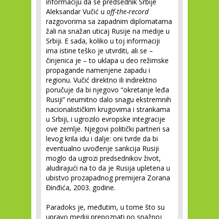
informaciju da se predsednik Srbije
Aleksandar Vučić u
off-the-record
razgovorima sa zapadnim diplomatama
žali na snažan uticaj Rusije na medije u
Srbiji. E sada, koliko u toj informaciji
ima istine teško je utvrditi, ali se –
činjenica je – to uklapa u deo režimske
propagande namenjene zapadu i
regionu. Vučić direktno ili indirektno
poručuje da bi njegovo “okretanje leđa
Rusiji” neumitno dalo snagu ekstremnih
nacionalističkim krugovima i strankama
u Srbiji, i ugrozilo evropske integracije
ove zemlje. Njegovi politički partneri sa
levog krila idu i dalje: oni tvrde da bi
eventualno uvođenje sankcija Rusiji
moglo da ugrozi predsednikov život,
aludirajući na to da je Rusija upletena u
ubistvo prozapadnog premijera Zorana
Đinđića, 2003. godine.
Paradoks je, međutim, u tome što su
upravo mediji prepoznati po snažnoj