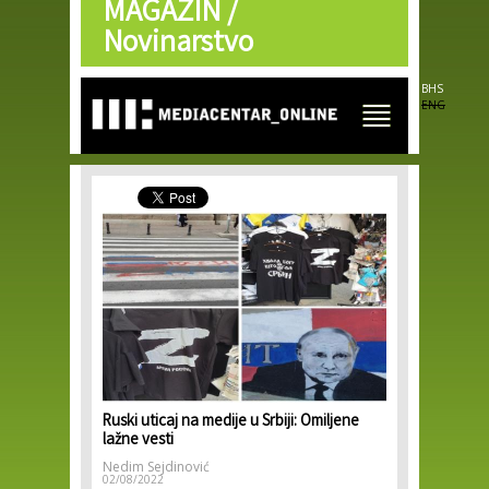
MAGAZIN /
Skip to
main
Novinarstvo
content
BHS
ENG
Ruski uticaj na medije u Srbiji: Omiljene
lažne vesti
Nedim Sejdinović
02/08/2022