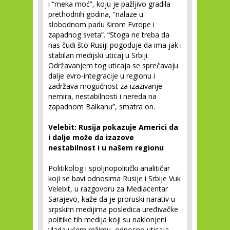
i “meka moć”, koju je pažljivo gradila
prethodnih godina, “nalaze u
slobodnom padu širom Evrope i
zapadnog sveta”. “Stoga ne treba da
nas čudi što Rusiji pogoduje da ima jak i
stabilan medijski uticaj u Srbiji.
Održavanjem tog uticaja se sprečavaju
dalje evro-integracije u regionu i
zadržava mogućnost za izazivanje
nemira, nestabilnosti i nereda na
zapadnom Balkanu”, smatra on.
Velebit: Rusija pokazuje Americi da
i dalje može da izazove
nestabilnost i u našem regionu
Politikolog i spoljnopolitički analitičar
koji se bavi odnosima Rusije i Srbije Vuk
Velebit, u razgovoru za Mediacentar
Sarajevo, kaže da je proruski narativ u
srpskim medijima posledica uređivačke
politike tih medija koji su naklonjeni
vladajućem režimu, odnosno uticaja