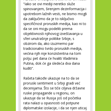
“Iako se ovi mediji neretko služe
spinovanjem, širenjem dezinformacija i
upotrebom lažnih vesti, ne bismo mogli
da zaključimo da je to isključivo
specifičnost proruskih medija, kao ni to
da se oni mogu podeliti prema
objektivnosti njihovog izveštavanja u
sferi unutrašnje politike Srbije, s
obzirom da, ako izuzmemo par
tradicionalno tvrdo proruskih medija,
većina njih nije konzistentna na tom
polju: pet dana će hvaliti Vladimira
Putina, dok će ga sledeća dva dana
kuditi”.
Rašeta takođe ukazuje na to da se
proruski sentiment u Srbiji gradi već
decenijama. Što se tiče ciljeva državne
ruske propagande u regionu, on
ukazuje da se Rusija još od početka
rata nalazi u opasnosti od potpune
diplomatske izolacije, i da se njen uticaj