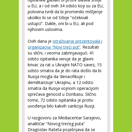
u EU, a i od ovih 34 odsto koji su za EU,
polovina tvrdi da bi promenilo mišljenje
ukoliko bi se od Srbije “očekivali
ustupci”. Dakle, oni bi u EU, ali pod
njihovim uslovima.
Ovih dana je
istraživanje prezentovala i
organizacija “Novi treći put”
. Rezultati
su slični, i veoma zabrinjavajući. 41
odsto ispitanika veruje da je glavni
krivac za rat u Ukrajini NATO savez, 15
odsto smatra da je do rata došlo da bi
Rusija mogla da ‘denacifikuje i
demilitarizuje’ Ukrajinu, a 12 odsto
smatra da Rusija vojnom operacijom
sprečava genocid u Donbasu. Slično
tome, 72 odsto ispitanika je protiv
uvođenja bilo kakvih sankcija Rusiji.
U razgovoru za Mediacentar Sarajevo,
analitičar “Novog trećeg puta”
Dragoslav Rašeta pojašnjava da se