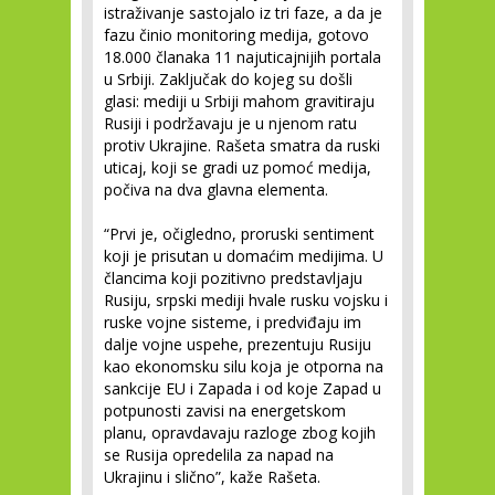
istraživanje sastojalo iz tri faze, a da je
fazu činio monitoring medija, gotovo
18.000 članaka 11 najuticajnijih portala
u Srbiji. Zaključak do kojeg su došli
glasi: mediji u Srbiji mahom gravitiraju
Rusiji i podržavaju je u njenom ratu
protiv Ukrajine. Rašeta smatra da ruski
uticaj, koji se gradi uz pomoć medija,
počiva na dva glavna elementa.
“Prvi je, očigledno, proruski sentiment
koji je prisutan u domaćim medijima. U
člancima koji pozitivno predstavljaju
Rusiju, srpski mediji hvale rusku vojsku i
ruske vojne sisteme, i predviđaju im
dalje vojne uspehe, prezentuju Rusiju
kao ekonomsku silu koja je otporna na
sankcije EU i Zapada i od koje Zapad u
potpunosti zavisi na energetskom
planu, opravdavaju razloge zbog kojih
se Rusija opredelila za napad na
Ukrajinu i slično”, kaže Rašeta.