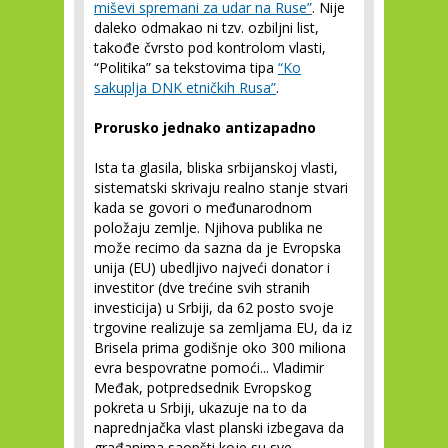
miševi spremani za udar na Ruse”
. Nije
daleko odmakao ni tzv. ozbiljni list,
takođe čvrsto pod kontrolom vlasti,
“Politika” sa tekstovima tipa
“Ko
sakuplja DNK etničkih Rusa”
.
Prorusko jednako antizapadno
Ista ta glasila, bliska srbijanskoj vlasti,
sistematski skrivaju realno stanje stvari
kada se govori o međunarodnom
položaju zemlje. Njihova publika ne
može recimo da sazna da je Evropska
unija (EU) ubedljivo najveći donator i
investitor (dve trećine svih stranih
investicija) u Srbiji, da 62 posto svoje
trgovine realizuje sa zemljama EU, da iz
Brisela prima godišnje oko 300 miliona
evra bespovratne pomoći... Vladimir
Međak, potpredsednik Evropskog
pokreta u Srbiji, ukazuje na to da
naprednjačka vlast planski izbegava da
građanima saopšti koje su sve