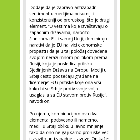
Dodaje da je zapravo antizapadni
sentiment u medijima prisutniji i
konzistentniji od proruskog, što je drugi
element. “U vestima koje izveštavaju o
zapadnim državama, naročito
članicama EU i samoj Uniji, dominiraju
narativi da je EU na ivici ekonomske
propasti i da je u taj položaj dovedena
svojom nerazumnom politikom prema
Rusiji, koja je posledica pritiska
Sjedinjenih Država na Evropu. Mediji u
Srbiji često podsećaju građane na
‘licemerje’ EU i pritiske koje ona vrši
kako bi se Srbije protiv svoje volja
usaglasila sa EU stavom protiv Rusije”,
navodi on.
Po njemu, kombinacijom ova dva
elementa, podsvesno ili namerno,
mediji u Srbiji oblikuju javno mnjenje
tako da ono ne gaji samo proruske već
i izrazito antizapadne stavove. On kaže: