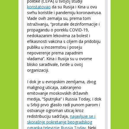
politike (CEPA) u svojoj studiji
konstatovao
da su Rusija i Kina u ovu
svrhu koristile i pandemiju koronavirusa.
Vlade ovih zemalja su, prema tom
istraživanju, “proturale dezinformacije i
propagandu o poreklu COVID-19,
nedokazanim lekovima za bolest i
efikasnosti vakcina s ciljem da pridobiju
publiku u inozemstvu i poseju
nepoverenje prema zapadnim
vladama”. Kina i Rusija su u ovome
blisko sarađivale, tvrde u ovoj
organizaciji.
I dok je u evropskim zemljama, zbog
malignog uticaja, zabranjeno
emitovanje moskovskih državnih
medija, “Sputnjika” i Russia Today, i dok
u Srbiji prvo glasilo radi punom parom i
ostvaruje ogroman uticaj kroz
redistribuciju sadržaja,
najavljuje se i
skorašnje pokretanje beogradskog
ogranka televizije Russia Today
. Neki