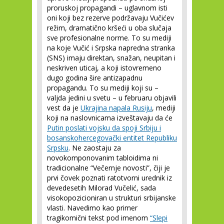
proruskoj propagandi – uglavnom isti
oni koji bez rezerve podržavaju Vučićev
režim, dramatično kršeći u oba slučaja
sve profesionalne norme. To su mediji
na koje Vučić i Srpska napredna stranka
(SNS) imaju direktan, snažan, neupitan i
neskriven uticaj, a koji istovremeno
dugo godina šire antizapadnu
propagandu. To su mediji koji su –
valjda jedini u svetu – u februaru objavili
vest da je
Ukrajina napala Rusiju
, mediji
koji na naslovnicama izveštavaju da će
Putin poslati vojsku da spoji Srbiju i
bosanskohercegovački entitet Republiku
Srpsku
. Ne zaostaju za
novokomponovanim tabloidima ni
tradicionalne “Večernje novosti”, čiji je
prvi čovek poznati ratotvorni urednik iz
devedesetih Milorad Vučelić, sada
visokopozicioniran u strukturi srbijanske
vlasti. Navedimo kao primer
tragikomični tekst pod imenom
“Slepi