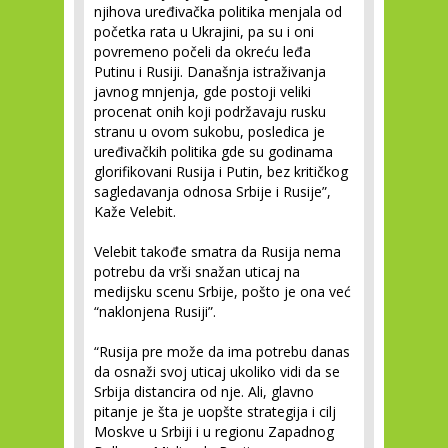
njihova uređivačka politika menjala od
početka rata u Ukrajini, pa su i oni
povremeno počeli da okreću leđa
Putinu i Rusiji. Današnja istraživanja
javnog mnjenja, gde postoji veliki
procenat onih koji podržavaju rusku
stranu u ovom sukobu, posledica je
uređivačkih politika gde su godinama
glorifikovani Rusija i Putin, bez kritičkog
sagledavanja odnosa Srbije i Rusije”,
Kaže Velebit.
Velebit takođe smatra da Rusija nema
potrebu da vrši snažan uticaj na
medijsku scenu Srbije, pošto je ona već
“naklonjena Rusiji”.
“Rusija pre može da ima potrebu danas
da osnaži svoj uticaj ukoliko vidi da se
Srbija distancira od nje. Ali, glavno
pitanje je šta je uopšte strategija i cilj
Moskve u Srbiji i u regionu Zapadnog