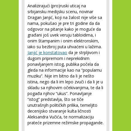
Analizirajući (pro)ruski uticaj na
srbijansku medijsku scenu, novinar
Dragan Janjić, koji na žalost nije više sa
nama, pokušao je pre tri godine da da
odgovor na pitanje kako je moguće da
građani još uvek veruju tabloidima, i
onim štampanim i onim elektronskim,
iako su bezbroj puta uhvaćeni u lažima.
Janjić je konstatovao
da je strpljivom i
dugom pripremom i neprekidnim
ponavljanjem istog, publika počela da
gleda na informacije kao na “popularnu
muziku”. Nije im bitno da li je nešto
istina, nego da li im lepo zvuči i da li je u
skladu sa njihovim očekivanjima, te da li
pogađa njihov “ukus”. Ponavljanje
“istog” predstavlja, što se tiče
unutrašnjih političkih prilika, temeljito
decenijsko stvaranje kulta ličnosti
Aleksandra Vučića, te normalizaciju
prateće prizemne režimske propagande.