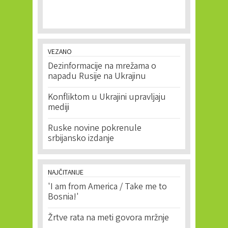
VEZANO
Dezinformacije na mrežama o
napadu Rusije na Ukrajinu
Konfliktom u Ukrajini upravljaju
mediji
Ruske novine pokrenule
srbijansko izdanje
NAJČITANIJE
'I am from America / Take me to
Bosnia!'
Žrtve rata na meti govora mržnje