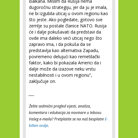
Balkana. Mislim da Rusija nema
dugoročnu strategiju, jer da ju je imala,
ne bi izgubila uticaj u ovom regionu kao
što jeste. Ako pogledate, gotovo sve
zemlje su postale članice NATO. Rusija
će i dalje pokušavati da predstavi da
ovde ima daleko veći uticaj nego što
zapravo ima, i da pokuša da se
predstavlja kao alternativa Zapadu,
povremeno delujući kao remetilački
faktor, kako bi pokazala Americi da i
dalje može da izazove neku vrstu
nestabilnosti i u ovom regionu”,
zaključuje on.
___
Želite sedmični pregled vijesti, analiza,
komentara i edukacija za novinare u Inboxu
Vašeg e-maila? Pretplatite se na naš besplatni
E-
bilten ovdje
.