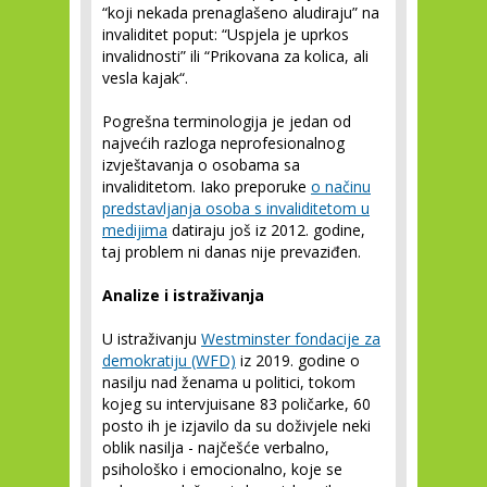
“koji nekada prenaglašeno aludiraju” na
invaliditet poput: “Uspjela je uprkos
invalidnosti” ili “Prikovana za kolica, ali
vesla kajak“.
Pogrešna terminologija je jedan od
najvećih razloga neprofesionalnog
izvještavanja o osobama sa
invaliditetom. Iako preporuke
o načinu
predstavljanja osoba s invaliditetom u
medijima
datiraju još iz 2012. godine,
taj problem ni danas nije prevaziđen.
Analize i istraživanja
U istraživanju
Westminster fondacije za
demokratiju (WFD)
iz 2019. godine o
nasilju nad ženama u politici, tokom
kojeg su intervjuisane 83 poličarke, 60
posto ih je izjavilo da su doživjele neki
oblik nasilja - najčešće verbalno,
psihološko i emocionalno, koje se