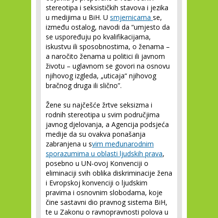
stereotipa i seksističkih stavova i jezika
u medijima u BiH. U
smjernicama
se,
između ostalog, navodi da “umjesto da
se uspoređuju po kvalifikacijama,
iskustvu ili sposobnostima, o ženama –
a naročito ženama u politici ili javnom
životu – uglavnom se govori na osnovu
njihovog izgleda, „uticaja“ njihovog
bračnog druga ili slično”.
Žene su najčešće žrtve seksizma i
rodnih stereotipa u svim područjima
javnog djelovanja, a Agencija podsjeća
medije da su ovakva ponašanja
zabranjena u s
vim međunarodnim
sporazumima u oblasti ljudskih prava
,
posebno u UN-ovoj Konvenciji o
eliminaciji svih oblika diskriminacije žena
i Evropskoj konvenciji o ljudskim
pravima i osnovnim slobodama, koje
čine sastavni dio pravnog sistema BiH,
te u Zakonu o ravnopravnosti polova u