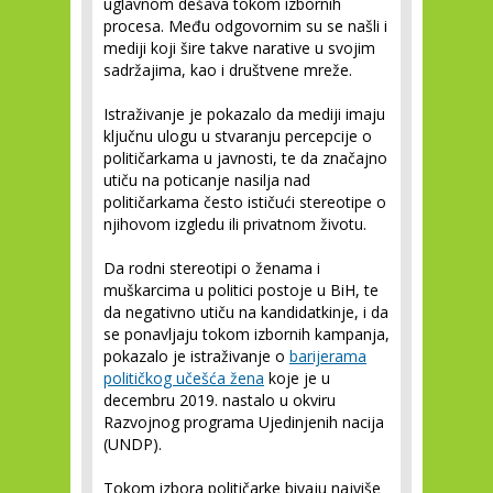
uglavnom dešava tokom izbornih
procesa. Među odgovornim su se našli i
mediji koji šire takve narative u svojim
sadržajima, kao i društvene mreže.
Istraživanje je pokazalo da mediji imaju
ključnu ulogu u stvaranju percepcije o
političarkama u javnosti, te da značajno
utiču na poticanje nasilja nad
političarkama često ističući stereotipe o
njihovom izgledu ili privatnom životu.
Da rodni stereotipi o ženama i
muškarcima u politici postoje u BiH, te
da negativno utiču na kandidatkinje, i da
se ponavljaju tokom izbornih kampanja,
pokazalo je istraživanje o
barijerama
političkog učešća žena
koje je u
decembru 2019. nastalo u okviru
Razvojnog programa Ujedinjenih nacija
(UNDP).
Tokom izbora političarke bivaju najviše