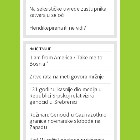
Na seksističke uvrede zastupnika
zatvaraju se oči
Hendikepirana ili ne vidi?
NAJČITANIJE
'I am from America / Take me to
Bosnia!'
Žrtve rata na meti govora mržnje
I 31 godinu kasnije dio medija u
Republici Srpskoj relativizira
genocid u Srebrenici
Rožman: Genocid u Gazi razotkrio
granice novinarske slobode na
Zapadu