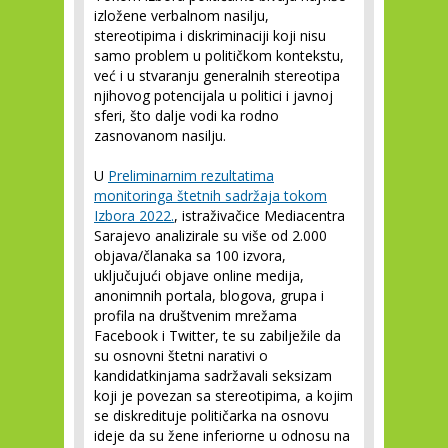
izložene verbalnom nasilju,
stereotipima i diskriminaciji koji nisu
samo problem u političkom kontekstu,
već i u stvaranju generalnih stereotipa
njihovog potencijala u politici i javnoj
sferi, što dalje vodi ka rodno
zasnovanom nasilju.
U
Preliminarnim rezultatima
monitoringa štetnih sadržaja tokom
Izbora 2022.
, istraživačice Mediacentra
Sarajevo analizirale su više od 2.000
objava/članaka sa 100 izvora,
uključujući objave online medija,
anonimnih portala, blogova, grupa i
profila na društvenim mrežama
Facebook i Twitter, te su zabilježile da
su osnovni štetni narativi o
kandidatkinjama sadržavali seksizam
koji je povezan sa stereotipima, a kojim
se diskredituje političarka na osnovu
ideje da su žene inferiorne u odnosu na