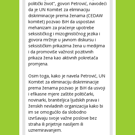
politički život”, govori Petrović, navodeći
da je UN Komitet za eliminaciju
diskriminacije prema ženama (CEDAW
komitet) pozvao BiH da uspostavi
mehanizam za praćenje upotrebe
seksističkog i mizoginističnog jezika i
govora mržnje u javnom diskursu i
seksističkim prikazima žena u medijima
i da promoviše važnost pozitivnih
prikaza žena kao aktivnih pokretača
promjena.
Osim toga, kako je navela Petrović, UN
Komitet za eliminaciju diskriminacije
prema ženama pozvao je BiH da usvoji
i efikasne mjere zaštite političarki,
novinarki, braniteljica ljudskih prava i
ženskih nevladinih organizacija kako bi
im se omogućilo da slobodno
izvršavaju svoje važne poslove bez
straha ili prijetnje nasiljem ili
uznemiravanjem.