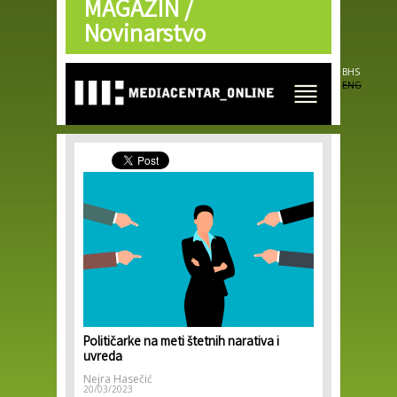
MAGAZIN /
Skip to
main
Novinarstvo
content
BHS
ENG
Političarke na meti štetnih narativa i
uvreda
Nejra Hasečić
20/03/2023