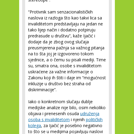
“Protivnik sam senzacionalističkih
naslova iz razloga što kao takvi lica sa
invaliditetom predstavljaju na jedan ne
tako lijep način i dodatno potpiruju
predrasude u društvu”, kaže Ijačić i
dodaje da je zbog ovog slučaja
preusmjerena pažnja sa važnog pitanja
na to šta joj je izgovoreno tokom
sjednice, a o čemu su pisali mediji. Time
su, smatra ona, osobe s invaliditetom
uskraćene za važne informacije o
Zakonu koji ih štiti i daje im “mogućnost
inkluzije u društvo bez straha od
diskriminacije”.
Iako o konkretnom slučaju dublje
medijske analize nije bilo, osim nekoliko
objava i prenesenih osuda
udruženja
osoba s invaliditetom
i njenih
političkih
kolega
, za Ijačić je posebno negativno
to što se u medijima pojavljuju naslovi