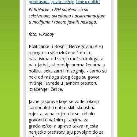
predrasude
govor mržnje
žene u politici
Političarke u BiH suočene su sa
seksizmom, uvredama i diskriminacijom
u medijima i tokom javnih nastupa.
foto: Pixabay
Političarke u Bosni i Hercegovini (BiH)
mnogo su više izložene štetnim
narativima od svojih muških kolega, a
patrijarhat, stereotipi prema ženama u
politici, seksizam i mizoginija - samo su
neki od razloga zbog čega su govor
mržnje i uvrede u javnom prostoru
izraženije i češće.
Javne rasprave koje se vode tokom
kantonalnih i entitetskih skupština
mjesta su na kojima bi se trebalo
govoriti o važnim pitanjima za
građane/ke, a upravo takva mjesta
nerijetko predstavljaju povoljno tlo za