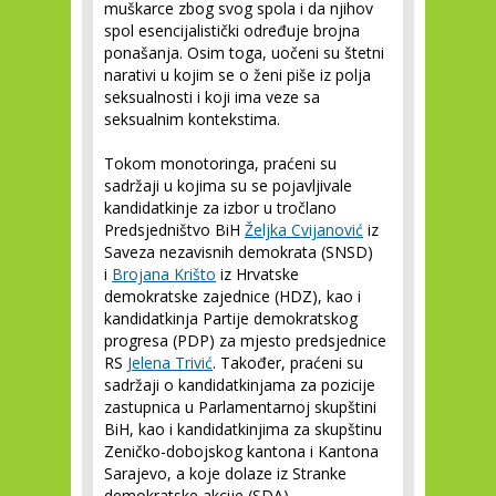
muškarce zbog svog spola i da njihov
spol esencijalistički određuje brojna
ponašanja. Osim toga, uočeni su štetni
narativi u kojim se o ženi piše iz polja
seksualnosti i koji ima veze sa
seksualnim kontekstima.
Tokom monotoringa, praćeni su
sadržaji u kojima su se pojavljivale
kandidatkinje za izbor u tročlano
Predsjedništvo BiH
Željka Cvijanović
iz
Saveza nezavisnih demokrata (SNSD)
i
Brojana Krišto
iz Hrvatske
demokratske zajednice (HDZ), kao i
kandidatkinja Partije demokratskog
progresa (PDP) za mjesto predsjednice
RS
Jelena Trivić
. Također, praćeni su
sadržaji o kandidatkinjama za pozicije
zastupnica u Parlamentarnoj skupštini
BiH, kao i kandidatkinjima za skupštinu
Zeničko-dobojskog kantona i Kantona
Sarajevo, a koje dolaze iz Stranke
demokratske akcije (SDA),