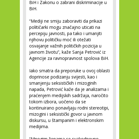
BiH i Zakonu o zabrani diskriminacije u
BiH.
“Mediji ne smiju zaboraviti da prikazi
političarki mogu značajno uticati na
percepiju javnosti, pa tako i umanjiti
njihovu političku moć ili otežati
osvajanje važnih političkih pozicija u
javnom životu”, kaže Sanja Petrović iz
Agencije za ravnopravnost spolova BiH.
Iako smatra da preporuke u ovoj oblasti
doprinose podizanju svijesti, kao i
smanjenju seksističkih i mizoginih
napada, Petrović kaže da je analizama i
praćenjem medijskih sadržaja, naročito
tokom izbora, uočeno da se
kontinuirano ponavljaju rodni stereotipi,
mizogini i seksistički govor u javnom
diskursu, u štampanim i elektronskim
medijima.
“Mnogim ženama se svakodnevno