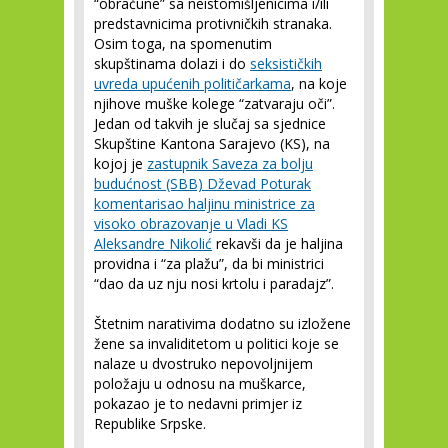
“obračune” sa neistomišljenicima i/ili
predstavnicima protivničkih stranaka.
Osim toga, na spomenutim
skupštinama dolazi i do
seksističkih
uvreda upućenih političarkama
, na koje
njihove muške kolege “zatvaraju oči”.
Jedan od takvih je slučaj sa sjednice
Skupštine Kantona Sarajevo (KS), na
kojoj je
zastupnik Saveza za bolju
budućnost (SBB) Dževad Poturak
komentarisao haljinu ministrice za
visoko obrazovanje u Vladi KS
Aleksandre Nikolić
rekavši da je haljina
providna i “za plažu”, da bi ministrici
“dao da uz nju nosi krtolu i paradajz”.
Štetnim narativima dodatno su izložene
žene sa invaliditetom u politici koje se
nalaze u dvostruko nepovoljnijem
položaju u odnosu na muškarce,
pokazao je to nedavni primjer iz
Republike Srpske.