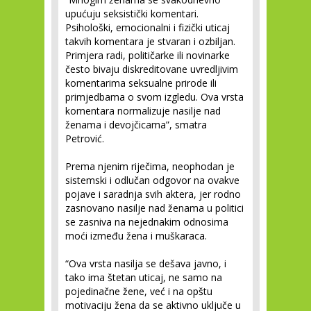
upućuju seksistički komentari.
Psihološki, emocionalni i fizički uticaj
takvih komentara je stvaran i ozbiljan.
Primjera radi, političarke ili novinarke
često bivaju diskreditovane uvredljivim
komentarima seksualne prirode ili
primjedbama o svom izgledu. Ova vrsta
komentara normalizuje nasilje nad
ženama i devojčicama”, smatra
Petrović.
Prema njenim riječima, neophodan je
sistemski i odlučan odgovor na ovakve
pojave i saradnja svih aktera, jer rodno
zasnovano nasilje nad ženama u politici
se zasniva na nejednakim odnosima
moći između žena i muškaraca.
“Ova vrsta nasilja se dešava javno, i
tako ima štetan uticaj, ne samo na
pojedinačne žene, već i na opštu
motivaciju žena da se aktivno uključe u