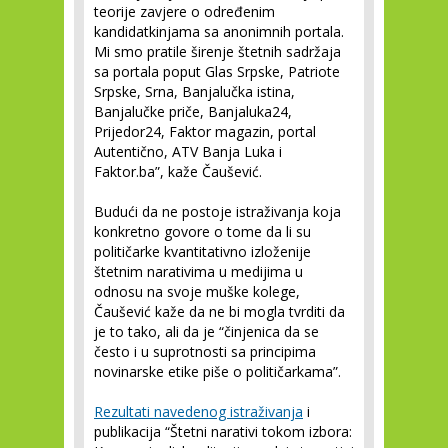
teorije zavjere o određenim
kandidatkinjama sa anonimnih portala.
Mi smo pratile širenje štetnih sadržaja
sa portala poput Glas Srpske, Patriote
Srpske, Srna, Banjalučka istina,
Banjalučke priče, Banjaluka24,
Prijedor24, Faktor magazin, portal
Autentično, ATV Banja Luka i
Faktor.ba”, kaže Čaušević.
Budući da ne postoje istraživanja koja
konkretno govore o tome da li su
političarke kvantitativno izloženije
štetnim narativima u medijima u
odnosu na svoje muške kolege,
Čaušević kaže da ne bi mogla tvrditi da
je to tako, ali da je “činjenica da se
često i u suprotnosti sa principima
novinarske etike piše o političarkama”.
Rezultati navedenog istraživanja
i
publikacija “Štetni narativi tokom izbora: