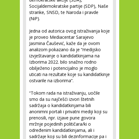
Socijaldemokratske partije (SDP), Naše
stranke, SNSD, te Naroda i pravde
(NiP).
Jedna od autorica ovog istraživanja koje
je proveo Mediacentar Sarajevo
Jasmina Čaušević, kaže da je ovom
analizom pokazano da je “medijsko
izvještavanje o kandidatkinjama na
Izborima 2022. bilo snažno rodno
obilježeno i potencijalno je moglo
uticati na rezultate koje su kandidatkinje
ostvarile na izborima”.
“Tokom rada na istraživanju, uočile
smo da su najčešći izvori štetnih
sadržaja o kandidatkinjama bili
anonimni portali i privatni mediji koji su
prenosili, npr. izjave pune govora
mržnje pojedinih političara/ki o
određenim kandidatkinjama, ali i
sadržaje koji su bili dezinformacije pa i