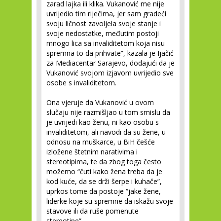
zarad lajka ili klika. Vukanović me nije
uvrijedio tim riječima, jer sam gradeći
svoju ličnost zavoljela svoje stanje i
svoje nedostatke, međutim postoji
mnogo lica sa invaliditetom koja nisu
spremna to da prihvate”, kazala je Ijačić
za Mediacentar Sarajevo, dodajući da je
Vukanović svojom izjavom uvrijedio sve
osobe s invaliditetom.
Ona vjeruje da Vukanović u ovom
slučaju nije razmišljao u tom smislu da
je uvrijedi kao ženu, ni kao osobu s
invaliditetom, ali navodi da su žene, u
odnosu na muškarce, u BiH češće
izložene štetnim narativima i
stereotipima, te da zbog toga često
možemo “čuti kako žena treba da je
kod kuće, da se drži šerpe i kuhače”,
uprkos tome da postoje “jake žene,
liderke koje su spremne da iskažu svoje
stavove ili da ruše pomenute
stereotipe”.