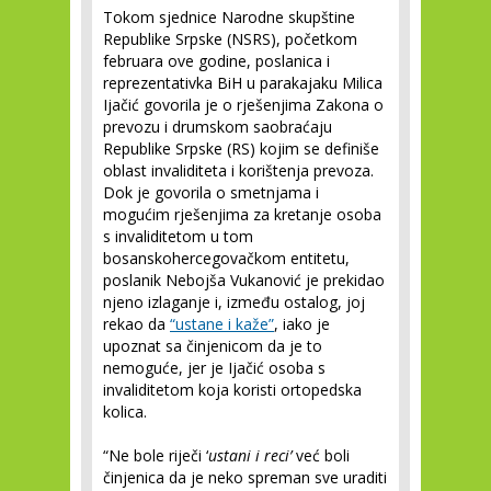
Tokom sjednice Narodne skupštine
Republike Srpske (NSRS), početkom
februara ove godine, poslanica i
reprezentativka BiH u parakajaku Milica
Ijačić govorila je o rješenjima Zakona o
prevozu i drumskom saobraćaju
Republike Srpske (RS) kojim se definiše
oblast invaliditeta i korištenja prevoza.
Dok je govorila o smetnjama i
mogućim rješenjima za kretanje osoba
s invaliditetom u tom
bosanskohercegovačkom entitetu,
poslanik Nebojša Vukanović je prekidao
njeno izlaganje i, između ostalog, joj
rekao da
“ustane i kaže”
, iako je
upoznat sa činjenicom da je to
nemoguće, jer je Ijačić osoba s
invaliditetom koja koristi ortopedska
kolica.
“Ne bole riječi ‘
ustani i reci’
već boli
činjenica da je neko spreman sve uraditi