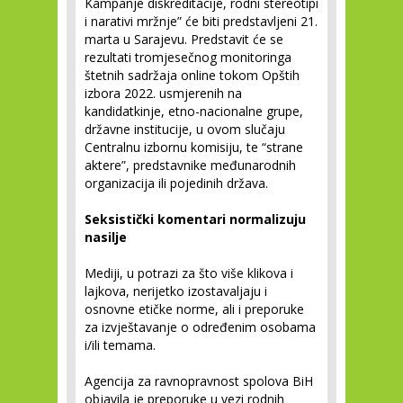
Kampanje diskreditacije, rodni stereotipi
i narativi mržnje” će biti predstavljeni 21.
marta u Sarajevu. Predstavit će se
rezultati tromjesečnog monitoringa
štetnih sadržaja online tokom Opštih
izbora 2022. usmjerenih na
kandidatkinje, etno-nacionalne grupe,
državne institucije, u ovom slučaju
Centralnu izbornu komisiju, te “strane
aktere”, predstavnike međunarodnih
organizacija ili pojedinih država.
Seksistički komentari normalizuju
nasilje
Mediji, u potrazi za što više klikova i
lajkova, nerijetko izostavaljaju i
osnovne etičke norme, ali i preporuke
za izvještavanje o određenim osobama
i/ili temama.
Agencija za ravnopravnost spolova BiH
objavila je preporuke u vezi rodnih