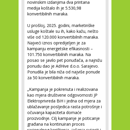
novinskim izdanjima dva printana
medija koštalo ih je 5.530,98
konvertibilnih maraka.
U prošloj, 2025. godini, marketinške
usluge koštale su ih, kako kažu, nešto
više od 120.000 konvertibilnih maraka.
Najveći iznos opredijeljen je za
kampanju energetske efikasnosti –
101.750 konvertibilnih maraka. Na
posao se javilo pet ponuđača, a najnižu
ponudu dao je AdHive d.o.o. Sarajevo.
Ponudila je bila niža od najviše ponude
za 50 konvertibilnih maraka.
„Kampanja je pokrenuta i realizovana
kao mjera društvene odgovornosti JP
Elektroprivreda BiH i jedna od mjera za
ublažavanje posljedica rasta potrošnje i
očuvanja kapaciteta domaće
proizvodnje. Cilj kampanje je poticanje
građana na kontinuiran proces
racionalnog korištenja, jačanja svijesti i