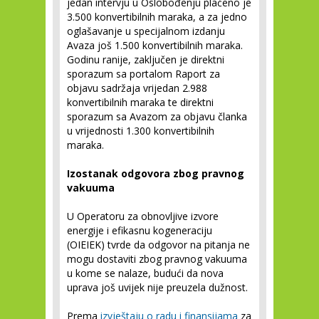
jedan intervju u Oslobođenju plaćeno je
3.500 konvertibilnih maraka, a za jedno
oglašavanje u specijalnom izdanju
Avaza još 1.500 konvertibilnih maraka.
Godinu ranije, zaključen je direktni
sporazum sa portalom Raport za
objavu sadržaja vrijedan 2.988
konvertibilnih maraka te direktni
sporazum sa Avazom za objavu članka
u vrijednosti 1.300 konvertibilnih
maraka.
Izostanak odgovora zbog pravnog
vakuuma
U Operatoru za obnovljive izvore
energije i efikasnu kogeneraciju
(OIEIEK) tvrde da odgovor na pitanja ne
mogu dostaviti zbog pravnog vakuuma
u kome se nalaze, budući da nova
uprava još uvijek nije preuzela dužnost.
Prema
izvještaju o radu i finansijama
za