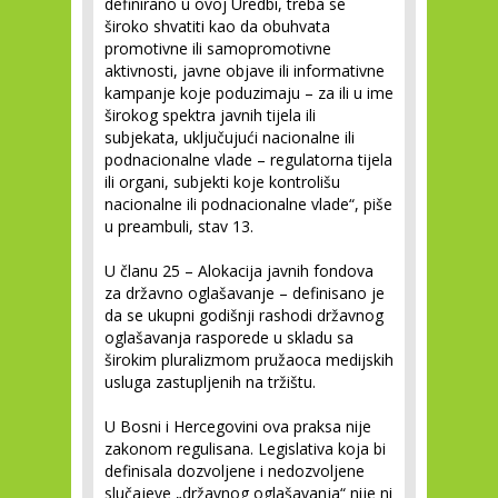
definirano u ovoj Uredbi, treba se
široko shvatiti kao da obuhvata
promotivne ili samopromotivne
aktivnosti, javne objave ili informativne
kampanje koje poduzimaju – za ili u ime
širokog spektra javnih tijela ili
subjekata, uključujući nacionalne ili
podnacionalne vlade – regulatorna tijela
ili organi, subjekti koje kontrolišu
nacionalne ili podnacionalne vlade“, piše
u preambuli, stav 13.
U članu 25 – Alokacija javnih fondova
za državno oglašavanje – definisano je
da se ukupni godišnji rashodi državnog
oglašavanja rasporede u skladu sa
širokim pluralizmom pružaoca medijskih
usluga zastupljenih na tržištu.
U Bosni i Hercegovini ova praksa nije
zakonom regulisana. Legislativa koja bi
definisala dozvoljene i nedozvoljene
slučajeve „državnog oglašavanja“ nije ni