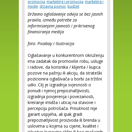
promocija
marketing i promocija
marketing i
mediji
državna pomoć
budžet
Državno oglašavanje odvija se bez jasnih
pravila, između potrebe za
informisanjem javnosti i prikrivenog
finansiranja medija
foto: Pixabay / Ilustracija
Oglašavanje u konkurentnom okruženju
ima zadatak da promoviše robu, usluge
i radove, da korisnika / klijenta / kupca
pozove na pažnju ili akciju, da strateški
pozicionira oglašivača u borbi za tržišni
udio. Cilj je izgradnja svjesnosti o
ponudi i njenoj prepoznatljivosti,
izgradnja povjerenja i povezanosti,
kreiranje imidža i uticaj na stavove i
percepciju potrošača. Prisutnost nije
garant uspjeha, ali ipak gradi
prepoznatljivost proizvoda ili brenda u
uslovima u kojima su cijene, kvalitet i
iskustvo kupovine slični ili bez značajnih