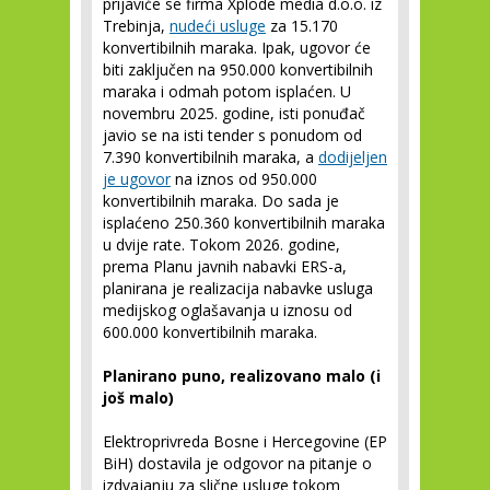
prijaviće se firma Xplode media d.o.o. iz
Trebinja,
nudeći usluge
za 15.170
konvertibilnih maraka. Ipak, ugovor će
biti zaključen na 950.000 konvertibilnih
maraka i odmah potom isplaćen. U
novembru 2025. godine, isti ponuđač
javio se na isti tender s ponudom od
7.390 konvertibilnih maraka, a
dodijeljen
je ugovor
na iznos od 950.000
konvertibilnih maraka. Do sada je
isplaćeno 250.360 konvertibilnih maraka
u dvije rate. Tokom 2026. godine,
prema Planu javnih nabavki ERS-a,
planirana je realizacija nabavke usluga
medijskog oglašavanja u iznosu od
600.000 konvertibilnih maraka.
Planirano puno, realizovano malo (i
još malo)
Elektroprivreda Bosne i Hercegovine (EP
BiH) dostavila je odgovor na pitanje o
izdvajanju za slične usluge tokom