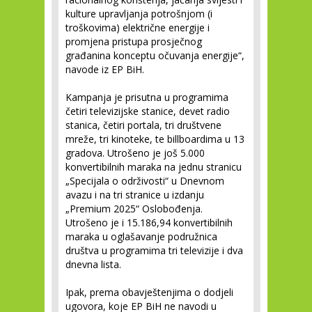
kulture upravljanja potrošnjom (i
troškovima) električne energije i
promjena pristupa prosječnog
građanina konceptu očuvanja energije“,
navode iz EP BiH.
Kampanja je prisutna u programima
četiri televizijske stanice, devet radio
stanica, četiri portala, tri društvene
mreže, tri kinoteke, te billboardima u 13
gradova. Utrošeno je još 5.000
konvertibilnih maraka na jednu stranicu
„Specijala o održivosti“ u Dnevnom
avazu i na tri stranice u izdanju
„Premium 2025“ Oslobođenja.
Utrošeno je i 15.186,94 konvertibilnih
maraka u oglašavanje podružnica
društva u programima tri televizije i dva
dnevna lista.
Ipak, prema obavještenjima o dodjeli
ugovora, koje EP BiH ne navodi u