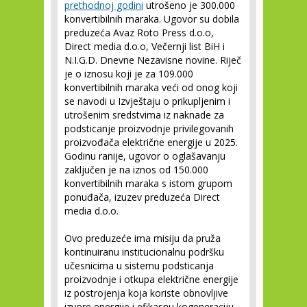
prethodnoj godini
utrošeno je 300.000
konvertibilnih maraka. Ugovor su dobila
preduzeća Avaz Roto Press d.o.o,
Direct media d.o.o, Večernji list BiH i
N.I.G.D. Dnevne Nezavisne novine. Riječ
je o iznosu koji je za 109.000
konvertibilnih maraka veći od onog koji
se navodi u Izvještaju o prikupljenim i
utrošenim sredstvima iz naknade za
podsticanje proizvodnje privilegovanih
proizvođača električne energije u 2025.
Godinu ranije, ugovor o oglašavanju
zaključen je na iznos od 150.000
konvertibilnih maraka s istom grupom
ponuđača, izuzev preduzeća Direct
media d.o.o.
Ovo preduzeće ima misiju da pruža
kontinuiranu institucionalnu podršku
učesnicima u sistemu podsticanja
proizvodnje i otkupa električne energije
iz postrojenja koja koriste obnovljive
izvore energije i efikasnu kogeneraciju.