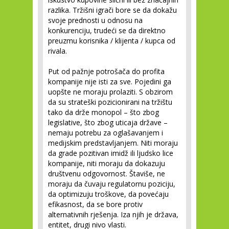
razlika. Tržišni igrači bore se da dokažu
svoje prednosti u odnosu na
konkurenciju, trudeći se da direktno
preuzmu korisnika / klijenta / kupca od
rivala.
Put od pažnje potrošača do profita
kompanije nije isti za sve. Pojedini ga
uopšte ne moraju prolaziti. S obzirom
da su strateški pozicionirani na tržištu
tako da drže monopol – što zbog
legislative, što zbog uticaja države –
nemaju potrebu za oglašavanjem i
medijskim predstavljanjem. Niti moraju
da grade pozitivan imidž ili ljudsko lice
kompanije, niti moraju da dokazuju
društvenu odgovornost. Štaviše, ne
moraju da čuvaju regulatornu poziciju,
da optimizuju troškove, da povećaju
efikasnost, da se bore protiv
alternativnih rješenja. Iza njih je država,
entitet, drugi nivo vlasti.