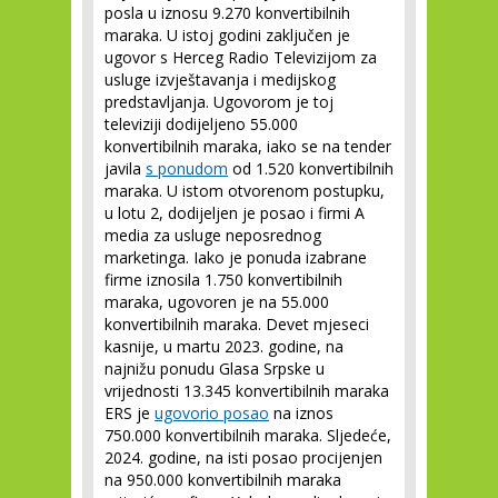
posla u iznosu 9.270 konvertibilnih
maraka. U istoj godini zaključen je
ugovor s Herceg Radio Televizijom za
usluge izvještavanja i medijskog
predstavljanja. Ugovorom je toj
televiziji dodijeljeno 55.000
konvertibilnih maraka, iako se na tender
javila
s ponudom
od 1.520 konvertibilnih
maraka. U istom otvorenom postupku,
u lotu 2, dodijeljen je posao i firmi A
media za usluge neposrednog
marketinga. Iako je ponuda izabrane
firme iznosila 1.750 konvertibilnih
maraka, ugovoren je na 55.000
konvertibilnih maraka. Devet mjeseci
kasnije, u martu 2023. godine, na
najnižu ponudu Glasa Srpske u
vrijednosti 13.345 konvertibilnih maraka
ERS je
ugovorio posao
na iznos
750.000 konvertibilnih maraka. Sljedeće,
2024. godine, na isti posao procijenjen
na 950.000 konvertibilnih maraka