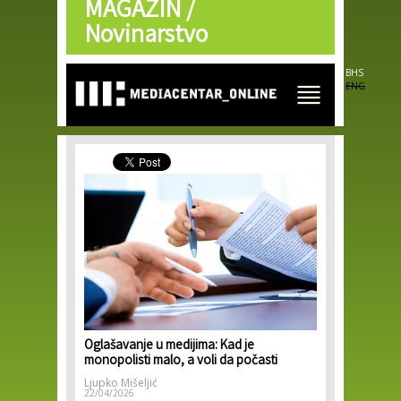
MAGAZIN /
Skip to
main
Novinarstvo
content
BHS
ENG
Oglašavanje u medijima: Kad je
monopolisti malo, a voli da počasti
Ljupko Mišeljić
22/04/2026