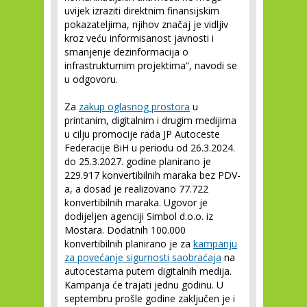
uvijek izraziti direktnim finansijskim
pokazateljima, njihov značaj je vidljiv
kroz veću informisanost javnosti i
smanjenje dezinformacija o
infrastrukturnim projektima“, navodi se
u odgovoru.
Za
zakup oglasnog prostora
u
printanim, digitalnim i drugim medijima
u cilju promocije rada JP Autoceste
Federacije BiH u periodu od 26.3.2024.
do 25.3.2027. godine planirano je
229.917 konvertibilnih maraka bez PDV-
a, a dosad je realizovano 77.722
konvertibilnih maraka. Ugovor je
dodijeljen agenciji Simbol d.o.o. iz
Mostara. Dodatnih 100.000
konvertibilnih planirano je za
kampanju
za povećanje sigurnosti saobraćaja
na
autocestama putem digitalnih medija.
Kampanja će trajati jednu godinu. U
septembru prošle godine zaključen je i