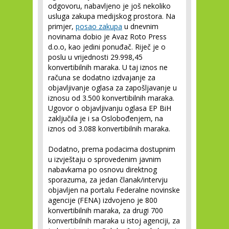
odgovoru, nabavljeno je još nekoliko
usluga zakupa medijskog prostora. Na
primjer,
posao zakupa
u dnevnim
novinama dobio je Avaz Roto Press
d.o.o, kao jedini ponuđač. Riječ je o
poslu u vrijednosti 29.998,45
konvertibilnih maraka. U taj iznos ne
računa se dodatno izdvajanje za
objavljivanje oglasa za zapošljavanje u
iznosu od 3.500 konvertibilnih maraka.
Ugovor o objavljivanju oglasa EP BiH
zaključila je i sa Oslobođenjem, na
iznos od 3.088 konvertibilnih maraka.
Dodatno, prema podacima dostupnim
u izvještaju o sprovedenim javnim
nabavkama po osnovu direktnog
sporazuma, za jedan članak/intervju
objavljen na portalu Federalne novinske
agencije (FENA) izdvojeno je 800
konvertibilnih maraka, za drugi 700
konvertibilnih maraka u istoj agenciji, za