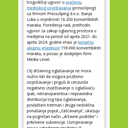
trogodišnji ugovor o
praćenju
medijskog izvještavanja
(
presscliping
)
sa firmom Presscliping d.o.o. Banja
Luka u vrijednosti 16.200 konvertibilnih
maraka. Poređenja radi, prethodni
ugovor za zakup oglasnog prostora u
medijima na period od aprila 2021. do
aprila 2024. godine imao je
konačnu
ukupnu vrijednost
159.000 konvertibilnih
maraka, a posao je dodijeljen firmi
Media Level.
Cilj državnog oglašavanja ne mora
nužno biti da osigura pozitivno
izvještavanje i priguši ili cenzuriše
negativno izvještavanje o oglašivaču.
Ipak, netransparentna i nepravedna
distribucija tog tipa oglašavanja,
povlašteni tretman i druga nedolična
ponašanja poput „čašćavanja“, ukazuju
na pogrešan način „državne podrške“ i
prikrivene subvencije. Usmjeravanje
novca određenim medijima ili