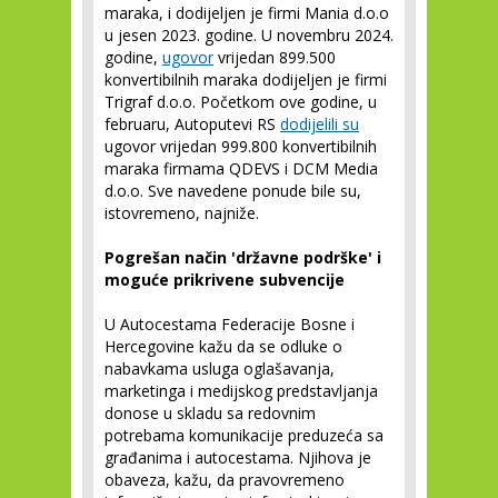
maraka, i dodijeljen je firmi Mania d.o.o
u jesen 2023. godine. U novembru 2024.
godine,
ugovor
vrijedan 899.500
konvertibilnih maraka dodijeljen je firmi
Trigraf d.o.o. Početkom ove godine, u
februaru, Autoputevi RS
dodijelili su
ugovor vrijedan 999.800 konvertibilnih
maraka firmama QDEVS i DCM Media
d.o.o. Sve navedene ponude bile su,
istovremeno, najniže.
Pogrešan način 'državne podrške' i
moguće prikrivene subvencije
U Autocestama Federacije Bosne i
Hercegovine kažu da se odluke o
nabavkama usluga oglašavanja,
marketinga i medijskog predstavljanja
donose u skladu sa redovnim
potrebama komunikacije preduzeća sa
građanima i autocestama. Njihova je
obaveza, kažu, da pravovremeno