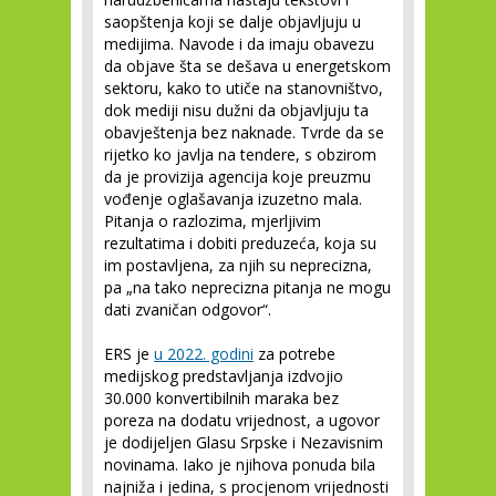
saopštenja koji se dalje objavljuju u
medijima. Navode i da imaju obavezu
da objave šta se dešava u energetskom
sektoru, kako to utiče na stanovništvo,
dok mediji nisu dužni da objavljuju ta
obavještenja bez naknade. Tvrde da se
rijetko ko javlja na tendere, s obzirom
da je provizija agencija koje preuzmu
vođenje oglašavanja izuzetno mala.
Pitanja o razlozima, mjerljivim
rezultatima i dobiti preduzeća, koja su
im postavljena, za njih su neprecizna,
pa „na tako neprecizna pitanja ne mogu
dati zvaničan odgovor“.
ERS je
u 2022. godini
za potrebe
medijskog predstavljanja izdvojio
30.000 konvertibilnih maraka bez
poreza na dodatu vrijednost, a ugovor
je dodijeljen Glasu Srpske i Nezavisnim
novinama. Iako je njihova ponuda bila
najniža i jedina, s procjenom vrijednosti