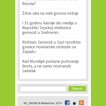
Bosnia!'
Žrtve rata na meti govora mržnje
I 31 godinu kasnije dio medija u
Republici Srpskoj relativizira
genocid u Srebrenici
Rožman: Genocid u Gazi razotkrio
granice novinarske slobode na
Zapadu
Kad Mundijal postane putovanje
života, a ne samo novinarski
zadatak
Search form
Search
MC_ONLINE © Mediacentar, 2014