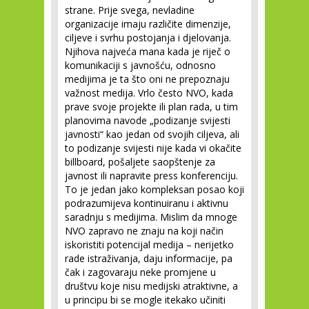
strane. Prije svega, nevladine
organizacije imaju različite dimenzije,
ciljeve i svrhu postojanja i djelovanja.
Njihova najveća mana kada je riječ o
komunikaciji s javnošću, odnosno
medijima je ta što oni ne prepoznaju
važnost medija. Vrlo često NVO, kada
prave svoje projekte ili plan rada, u tim
planovima navode „podizanje svijesti
javnosti“ kao jedan od svojih ciljeva, ali
to podizanje svijesti nije kada vi okačite
billboard, pošaljete saopštenje za
javnost ili napravite press konferenciju.
To je jedan jako kompleksan posao koji
podrazumijeva kontinuiranu i aktivnu
saradnju s medijima. Mislim da mnoge
NVO zapravo ne znaju na koji način
iskoristiti potencijal medija – nerijetko
rade istraživanja, daju informacije, pa
čak i zagovaraju neke promjene u
društvu koje nisu medijski atraktivne, a
u principu bi se mogle itekako učiniti