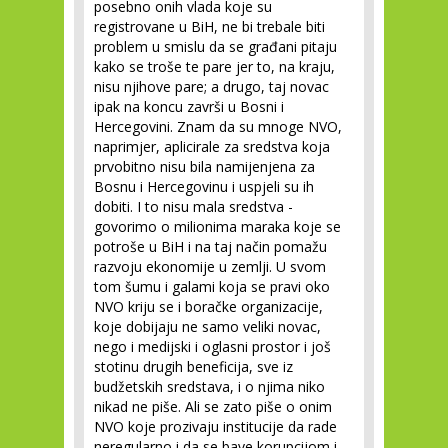
posebno onih vlada koje su
registrovane u BiH, ne bi trebale biti
problem u smislu da se građani pitaju
kako se troše te pare jer to, na kraju,
nisu njihove pare; a drugo, taj novac
ipak na koncu završi u Bosni i
Hercegovini. Znam da su mnoge NVO,
naprimjer, aplicirale za sredstva koja
prvobitno nisu bila namijenjena za
Bosnu i Hercegovinu i uspjeli su ih
dobiti. I to nisu mala sredstva -
govorimo o milionima maraka koje se
potroše u BiH i na taj način pomažu
razvoju ekonomije u zemlji. U svom
tom šumu i galami koja se pravi oko
NVO kriju se i boračke organizacije,
koje dobijaju ne samo veliki novac,
nego i medijski i oglasni prostor i još
stotinu drugih beneficija, sve iz
budžetskih sredstava, i o njima niko
nikad ne piše. Ali se zato piše o onim
NVO koje prozivaju institucije da rade
neregularno i da se bave korupcijom i