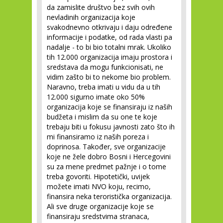
da zamislite društvo bez svih ovih
nevladinih organizacija koje
svakodnevno otkrivaju i daju određene
informacije i podatke, od rada vlasti pa
nadalje - to bi bio totalni mrak. Ukoliko
tih 12.000 organizacija imaju prostora i
sredstava da mogu funkcionisati, ne
vidim zašto bi to nekome bio problem.
Naravno, treba imati u vidu da u tih
12.000 sigurno imate oko 50%
organizacija koje se finansiraju iz naših
budžeta i mislim da su one te koje
trebaju biti u fokusu javnosti zato što ih
mi finansiramo iz naših poreza i
doprinosa. Također, sve organizacije
koje ne žele dobro Bosni i Hercegovini
su za mene predmet pažnje i o tome
treba govoriti. Hipotetički, uvijek
možete imati NVO koju, recimo,
finansira neka teroristička organizacija.
Ali sve druge organizacije koje se
finansiraju sredstvima stranaca,