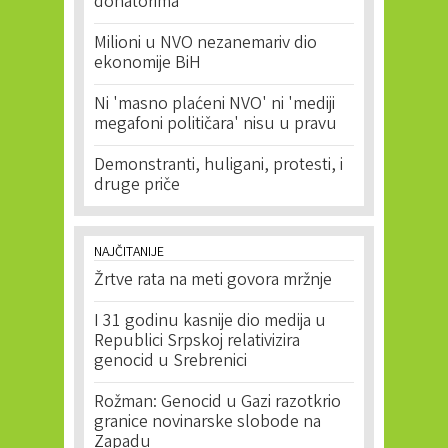
donatorima
Milioni u NVO nezanemariv dio
ekonomije BiH
Ni 'masno plaćeni NVO' ni 'mediji
megafoni političara' nisu u pravu
Demonstranti, huligani, protesti, i
druge priče
NAJČITANIJE
Žrtve rata na meti govora mržnje
I 31 godinu kasnije dio medija u
Republici Srpskoj relativizira
genocid u Srebrenici
Rožman: Genocid u Gazi razotkrio
granice novinarske slobode na
Zapadu