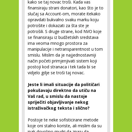
kako se taj novac troši. Kada vas
finansiraju strani donatori, kao što je to
slučaj sa Account-om, morate itekako
opravdati bukvalno svaku marku koju
potrošite i dokazati za šta ste je
potrošili. S druge strane, kod NVO koje
se finansiraju iz budžetskih sredstava
ima veoma mnogo prostora za
manipulacije i netransparentnost u tom
smislu. Mislim da je najjednostavniji
način početi primjenjivati sistem koji
postoji kod stranaca i tek tada bi se
vidjelo gdje se troši taj novac.
Jeste li imali situacije da političari
pokušavaju direktno da utiču na
Vaš rad, u smislu da nastoje
spriječiti objavljivanje nekog
istraživačkog teksta i slično?
Postoje te neke sofisticirane metode
koje oni stalno koriste, ali mislim da su
ipak dovoljno mudri da znaju da,