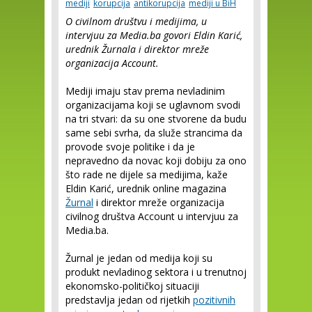
mediji
korupcija
antikorupcija
mediji u BiH
O civilnom društvu i medijima, u
intervjuu za Media.ba govori Eldin Karić,
urednik Žurnala i direktor mreže
organizacija Account.
Mediji imaju stav prema nevladinim
organizacijama koji se uglavnom svodi
na tri stvari: da su one stvorene da budu
same sebi svrha, da služe strancima da
provode svoje politike i da je
nepravedno da novac koji dobiju za ono
što rade ne dijele sa medijima, kaže
Eldin Karić, urednik online magazina
Žurnal
i direktor mreže organizacija
civilnog društva Account u intervjuu za
Media.ba.
Žurnal je jedan od medija koji su
produkt nevladinog sektora i u trenutnoj
ekonomsko-političkoj situaciji
predstavlja jedan od rijetkih
pozitivnih