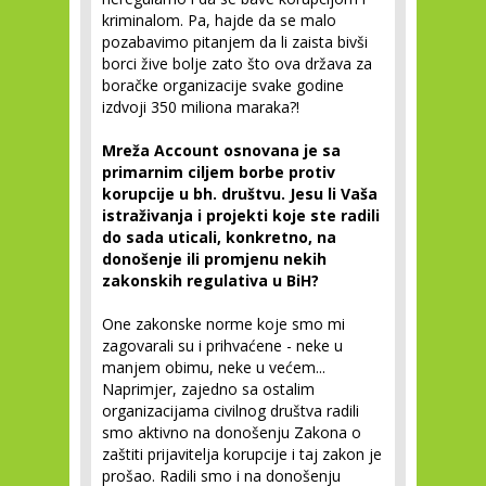
kriminalom. Pa, hajde da se malo
pozabavimo pitanjem da li zaista bivši
borci žive bolje zato što ova država za
boračke organizacije svake godine
izdvoji 350 miliona maraka?!
Mreža Account osnovana je sa
primarnim ciljem borbe protiv
korupcije u bh. društvu. Jesu li Vaša
istraživanja i projekti koje ste radili
do sada uticali, konkretno, na
donošenje ili promjenu nekih
zakonskih regulativa u BiH?
One zakonske norme koje smo mi
zagovarali su i prihvaćene - neke u
manjem obimu, neke u većem...
Naprimjer, zajedno sa ostalim
organizacijama civilnog društva radili
smo aktivno na donošenju Zakona o
zaštiti prijavitelja korupcije i taj zakon je
prošao. Radili smo i na donošenju