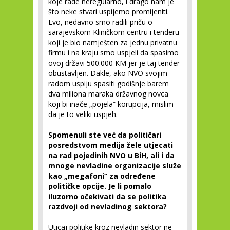
koje rade neregularno, i drago nam je
što neke stvari uspijemo promijeniti.
Evo, nedavno smo radili priču o
sarajevskom Kliničkom centru i tenderu
koji je bio namješten za jednu privatnu
firmu i na kraju smo uspjeli da spasimo
ovoj državi 500.000 KM jer je taj tender
obustavljen. Dakle, ako NVO svojim
radom uspiju spasiti godišnje barem
dva miliona maraka državnog novca
koji bi inače „pojela“ korupcija, mislim
da je to veliki uspjeh.
Spomenuli ste već da političari
posredstvom medija žele utjecati
na rad pojedinih NVO u BiH, ali i da
mnoge nevladine organizacije služe
kao „megafoni“ za određene
političke opcije. Je li pomalo
iluzorno očekivati da se politika
razdvoji od nevladinog sektora?
Uticaj politike kroz nevladin sektor ne