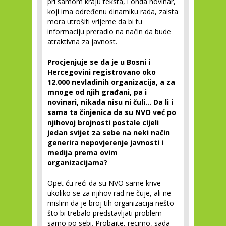
pri samom kraju teksta, i onda novinar,
koji ima određenu dinamiku rada, zaista
mora utrošiti vrijeme da bi tu
informaciju preradio na način da bude
atraktivna za javnost.
Procjenjuje se da je u Bosni i
Hercegovini registrovano oko
12.000 nevladinih organizacija, a za
mnoge od njih građani, pa i
novinari, nikada nisu ni čuli... Da li i
sama ta činjenica da su NVO već po
njihovoj brojnosti postale cijeli
jedan svijet za sebe na neki način
generira nepovjerenje javnosti i
medija prema ovim
organizacijama?
Opet ću reći da su NVO same krive
ukoliko se za njihov rad ne čuje, ali ne
mislim da je broj tih organizacija nešto
što bi trebalo predstavljati problem
samo po sebi. Probajte, recimo, sada