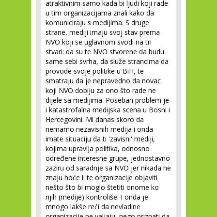
atraktivnim samo kada bi ljudi koji rade
u tim organizacijama znali kako da
komuniciraju s medijima. S druge
strane, mediji imaju svoj stav prema
NVO koji se uglavnom svodi na tri
stvari: da su te NVO stvorene da budu
same sebi svrha, da služe strancima da
provode svoje politike u BiH, te
smatraju da je nepravedno da novac
koji NVO dobiju za ono što rade ne
dijele sa medijima. Poseban problem je
i katastrofalna medijska scena u Bosni i
Hercegovini. Mi danas skoro da
nemamo nezavisnih medija i onda
imate situaciju da ti 'zavisni' mediji,
kojima upravlja politika, odnosno
određene interesne grupe, jednostavno
zaziru od saradnje sa NVO jer nikada ne
znaju hoće li te organizacije objaviti
nešto što bi moglo štetiti onome ko
njih (medije) kontroliše. I onda je
mnogo lakše reći da nevladine
organizacije ne valjaju, nego priznati da