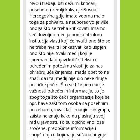
NVO i trebaju biti dežurni kritičari,
posebno u zemlji kakva je Bosna i
Hercegovina gdje imate veoma malo
toga za pohvaliti, a neuporedivo je više
onoga što se treba kritikovati. Imamo
već dovoljno medija pod kontrolom
institucija vlasti koji će hvaliti ono što se
ne treba hvaliti i prikazivati kao uspjeh
ono što nije. Svaki medij koji je
spreman da objavi kritički tekst o
određenim potezima vlasti je za nas
ohrabrujuća činjenica, mada opet to ne
znači da i taj medij nije dio neke druge
političke priče... Što se tiče percepcije
važnosti određenih informacija, to je
zbog toga što čak i organizacije koje se
npr. bave zaštitom osoba sa posebnim
potrebama, invalida ili manjinskih grupa,
zaista ne znaju kako da plasiraju svoj
rad u javnosti. To su obično vrlo loše
sročene, preopširne informacije i
saopštenja u kojima je suština negdje