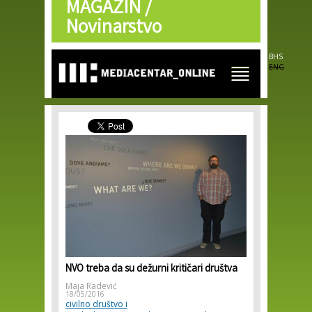
MAGAZIN /
Skip to
main
Novinarstvo
content
BHS
ENG
NVO treba da su dežurni kritičari društva
Maja Radević
18/05/2016
civilno društvo i