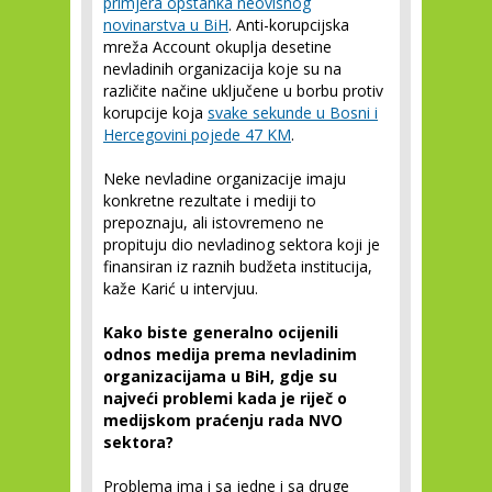
primjera opstanka neovisnog
novinarstva u BiH
. Anti-korupcijska
mreža Account okuplja desetine
nevladinih organizacija koje su na
različite načine uključene u borbu protiv
korupcije koja
svake sekunde u Bosni i
Hercegovini pojede 47 KM
.
Neke nevladine organizacije imaju
konkretne rezultate i mediji to
prepoznaju, ali istovremeno ne
propituju dio nevladinog sektora koji je
finansiran iz raznih budžeta institucija,
kaže Karić u intervjuu.
Kako biste generalno ocijenili
odnos medija prema nevladinim
organizacijama u BiH, gdje su
najveći problemi kada je riječ o
medijskom praćenju rada NVO
sektora?
Problema ima i sa jedne i sa druge