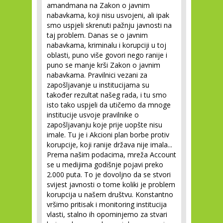
amandmana na Zakon o javnim
nabavkama, koji nisu usvojeni, ali ipak
smo uspjeli skrenuti pažnju javnosti na
taj problem. Danas se o javnim
nabavkama, kriminalu i korupciji u toj
oblasti, puno više govori nego ranije i
puno se manje krši Zakon o javnim
nabavkama. Pravilnici vezani za
zapošljavanje u institucijama su
također rezultat našeg rada, i tu smo
isto tako uspjeli da utičemo da mnoge
institucije usvoje pravilnike o
zapošljavanju koje prije uopšte nisu
imale. Tu je i Akcioni plan borbe protiv
korupcije, koji ranije država nije imala...
Prema našim podacima, mreža Account
se u medijima godišnje pojavi preko
2.000 puta. To je dovoljno da se stvori
svijest javnosti o tome koliki je problem
korupcija u našem društvu. Konstantno
vršimo pritisak i monitoring institucija
vlasti, stalno ih opominjemo za stvari