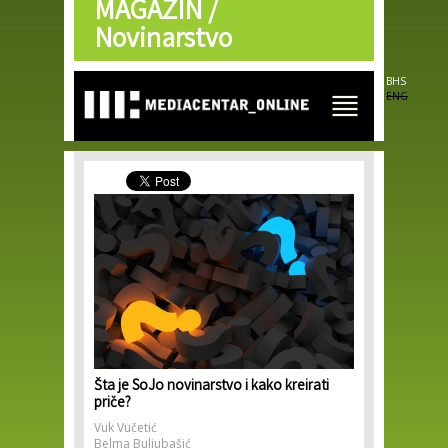
MAGAZIN /
Skip to
main
Novinarstvo
content
BHS
ENG
Šta je SoJo novinarstvo i kako kreirati
priče?
Vuk Vučetić
Belma Buljubašić