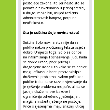
postojeće zakone, itd. Jer nešto što se
pokazalo funkcionalno u jednoj sredini,
u drugoj može biti, uslijed različitih
administrativnih barijera, potpuno
neučinkovito.
Šta je suština SoJo novinarstva?
Suština SoJo novinarstva nije da se
publika nakon pročitanog teksta osjeća
dobro. Umjesto toga, SoJo se odnosi
na informisanje I osnaživanje ljudi. Kada
se dobro urade, priče pružaju
dragocjene uvide u to kako se zajednice
mogu efikasnije boriti protiv ozbiljnih
društvenih problema. Nakon priče kod
publike treba da se razvije vjerovanje da
je rješenje problema moguće, ali da se
jasnije ukaže na sve izazove i
ograničenja određenog ješenja. Jer,
magična instant rješenja ne postoje.
Priče o rješenjima imaju snažniji uticaj