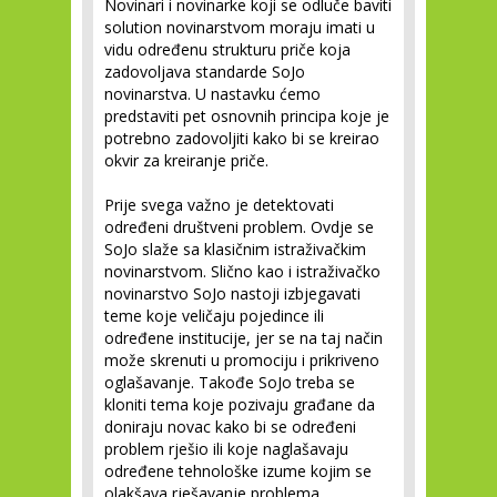
Novinari i novinarke koji se odluče baviti
solution novinarstvom moraju imati u
vidu određenu strukturu priče koja
zadovoljava standarde SoJo
novinarstva. U nastavku ćemo
predstaviti pet osnovnih principa koje je
potrebno zadovoljiti kako bi se kreirao
okvir za kreiranje priče.
Prije svega važno je detektovati
određeni društveni problem. Ovdje se
SoJo slaže sa klasičnim istraživačkim
novinarstvom. Slično kao i istraživačko
novinarstvo SoJo nastoji izbjegavati
teme koje veličaju pojedince ili
određene institucije, jer se na taj način
može skrenuti u promociju i prikriveno
oglašavanje. Takođe SoJo treba se
kloniti tema koje pozivaju građane da
doniraju novac kako bi se određeni
problem rješio ili koje naglašavaju
određene tehnološke izume kojim se
olakšava rješavanje problema.