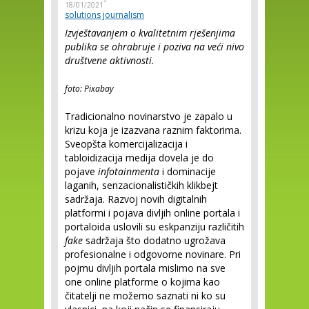
18/01/2021
solutions journalism
Izvještavanjem o kvalitetnim rješenjima
publika se ohrabruje i poziva na veći nivo
društvene aktivnosti.
foto: Pixabay
Tradicionalno novinarstvo je zapalo u
krizu koja je izazvana raznim faktorima.
Sveopšta komercijalizacija i
tabloidizacija medija dovela je do
pojave
infotainmenta
i dominacije
laganih, senzacionalističkih klikbejt
sadržaja. Razvoj novih digitalnih
platformi i pojava divljih online portala i
portaloida uslovili su eskpanziju različitih
fake
sadržaja što dodatno ugrožava
profesionalne i odgovorne novinare. Pri
pojmu divljih portala mislimo na sve
one online platforme o kojima kao
čitatelji ne možemo saznati ni ko su