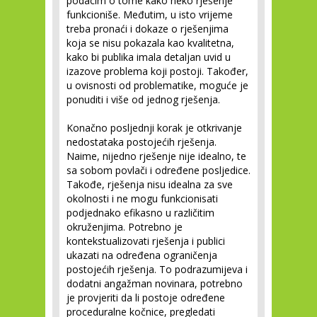
podacim o tome kako neko rješenje
funkcioniše. Međutim, u isto vrijeme
treba pronaći i dokaze o rješenjima
koja se nisu pokazala kao kvalitetna,
kako bi publika imala detaljan uvid u
izazove problema koji postoji. Također,
u ovisnosti od problematike, moguće je
ponuditi i više od jednog rješenja.
Konačno posljednji korak je otkrivanje
nedostataka postojećih rješenja.
Naime, nijedno rješenje nije idealno, te
sa sobom povlači i određene posljedice.
Takođe, rješenja nisu idealna za sve
okolnosti i ne mogu funkcionisati
podjednako efikasno u različitim
okruženjima. Potrebno je
kontekstualizovati rješenja i publici
ukazati na određena ograničenja
postojećih rješenja. To podrazumijeva i
dodatni angažman novinara, potrebno
je provjeriti da li postoje određene
proceduralne kočnice, pregledati