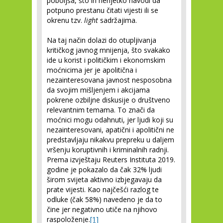
poboljša, što ih nerijetko navodi da
potpuno prestanu čitati vijesti ili se
okrenu tzv.
light
sadržajima.
Na taj način dolazi do otupljivanja
kritičkog javnog mnijenja, što svakako
ide u korist i političkim i ekonomskim
moćnicima jer je apolitična i
nezainteresovana javnost nesposobna
da svojim mišljenjem i akcijama
pokrene ozbiljne diskusije o društveno
relevantnim temama. To znači da
moćnici mogu odahnuti, jer ljudi koji su
nezainteresovani, apatični i apolitični ne
predstavljaju nikakvu prepreku u daljem
vršenju koruptivnih i kriminalnih radnji.
Prema izvještaju Reuters Instituta 2019.
godine je pokazalo da čak 32% ljudi
širom svijeta aktivno izbjegavaju da
prate vijesti. Kao najčešći razlog te
odluke (čak 58%) navedeno je da to
čine jer negativno utiče na njihovo
raspoloženje.
[1]