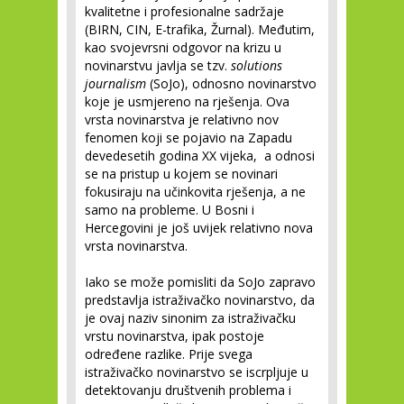
kvalitetne i profesionalne sadržaje
(BIRN, CIN, E-trafika, Žurnal). Međutim,
kao svojevrsni odgovor na krizu u
novinarstvu javlja se tzv.
solutions
journalism
(SoJo), odnosno novinarstvo
koje je usmjereno na rješenja. Ova
vrsta novinarstva je relativno nov
fenomen koji se pojavio na Zapadu
devedesetih godina XX vijeka, a odnosi
se na pristup u kojem se novinari
fokusiraju na učinkovita rješenja, a ne
samo na probleme. U Bosni i
Hercegovini je još uvijek relativno nova
vrsta novinarstva.
Iako se može pomisliti da SoJo zapravo
predstavlja istraživačko novinarstvo, da
je ovaj naziv sinonim za istraživačku
vrstu novinarstva, ipak postoje
određene razlike. Prije svega
istraživačko novinarstvo se iscrpljuje u
detektovanju društvenih problema i