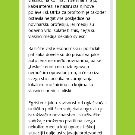
vlasnici, na koji način se finansiraju,
kakvi interesi se naziru iza njihove
pojave i sl. Utrka za profitom je također
ostavila negativne posljedice na
novinarsku profesiju, jer mediji su
odavno vrlo isplativ biznis, čega su
vlasnici medija itekako svjesni.
Različite vrste ekonomskih i političkih
pritisaka dovele su do prisustva jake
autocenzure među novinarima, pa se
„teške“ teme često izbjegavaju
nemuštim opravdanjima, a često iza
svega stoji politika nezamjeranja
lokalnim moćnicima sa kojima su
vlasnici i urednici bliski.
Egzistencijalna zavisnost od oglašivača i
različitih političkih subjekata ugrozila je
istraživačko novinarstvo. Istraživačke
sadržaje možemo pratiti na svega
nekoliko medija koji uprkos teškoj
situaciji i dalje ustrajavaju proizvodeći