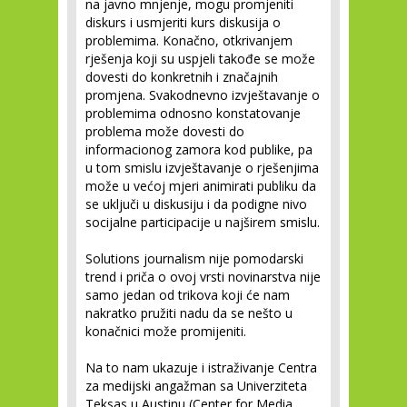
na javno mnjenje, mogu promjeniti
diskurs i usmjeriti kurs diskusija o
problemima. Konačno, otkrivanjem
rješenja koji su uspjeli takođe se može
dovesti do konkretnih i značajnih
promjena. Svakodnevno izvještavanje o
problemima odnosno konstatovanje
problema može dovesti do
informacionog zamora kod publike, pa
u tom smislu izvještavanje o rješenjima
može u većoj mjeri animirati publiku da
se uključi u diskusiju i da podigne nivo
socijalne participacije u najširem smislu.
Solutions journalism nije pomodarski
trend i priča o ovoj vrsti novinarstva nije
samo jedan od trikova koji će nam
nakratko pružiti nadu da se nešto u
konačnici može promijeniti.
Na to nam ukazuje i istraživanje Centra
za medijski angažman sa Univerziteta
Teksas u Austinu (Center for Media