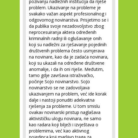
pozivanju nadležnih institucija da riješe
problem. Ukazivanje na probleme je
svakako važan aspekt profesionalnog i
odgovornog novinarstva. Prisjetimo se i
da publika svoje nezadovoljstvo zbog
neprocesuiranja aktera određenih
kriminalnih radnji ili oglušavanje onih
koji su nadležni za rješavanje pojedinih
društvenih problema često usmjerava
na novinare, kao da je zadaća novinara,
koji su ukazali na određene društvene
anomalije, i da ih oni riješe. Međutim,
tamo gdje završava istraživačko,
počinje SoJo novinarstvo. SoJo
novinarstvo se ne zadovoljava
ukazivanjem na problem, već ide korak
dalje i nastoji ponuditi adekvatna
rješenja za probleme. U tom smislu
ovakav novinarski pristup naglašava
aktivističku ulogu novinara, ne samo
kao radara koji bilježi i izvještava o
problemima, već kao aktivnog
pojedinca koji marljivo traga za