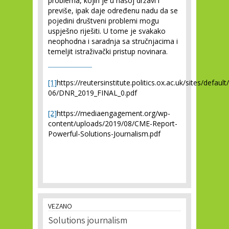
problema, kojih je u našoj državi i
previše, ipak daje određenu nadu da se
pojedini društveni problemi mogu
uspješno riješiti. U tome je svakako
neophodna i saradnja sa stručnjacima i
temeljit istraživački pristup novinara.
[1]
https://reutersinstitute.politics.ox.ac.uk/sites/default
06/DNR_2019_FINAL_0.pdf
[2]
https://mediaengagement.org/wp-
content/uploads/2019/08/CME-Report-
Powerful-Solutions-Journalism.pdf
VEZANO
Solutions journalism