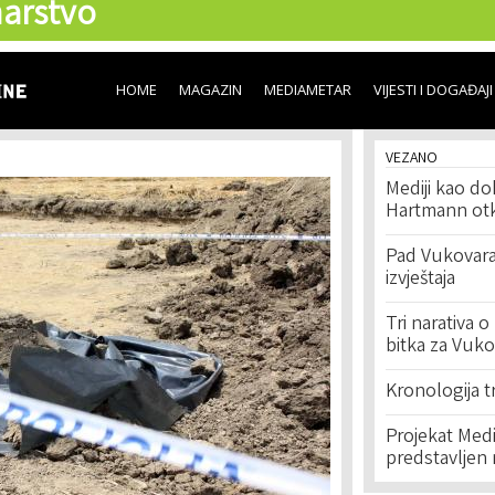
arstvo
Skip to
main
content
HOME
MAGAZIN
MEDIAMETAR
VIJESTI I DOGAĐAJI
VEZANO
Mediji kao do
Hartmann otkr
Pad Vukovara:
izvještaja
Tri narativa 
bitka za Vuko
Kronologija t
Projekat Medi
predstavljen