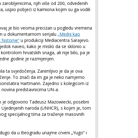
 zarobljenicima, njih više od 200, odvedenih
a, uspio pobjeći iz kamiona kojim su ga vodili
, ovaj je bio veoma precizan u pogledu vremena
mann u dokumentarnom serijalu
„Mediji kao
historije“
u produkciji Mediacentra Sarajevo.
vjedok naveo, kako je mislio da se sklonio u
kontrolom hrvatskih snaga, ali nije bilo, pa je
redne godine je razmijenjen.
la ta svjedočenja. Zanimljivo je da je ova
dočenje. To znači da im ga je neko namjerno
“, konstatira Hartmann. Zajedno s kolegicom iz
 iz novina predstavnicima UN-a.
ko je odgovorio Tadeusz Mazowiecki, posebni
va Ujedinjenih naroda (UNHCR), s kojim je, tom
ovog specijalnog tima za traženje masovnih
dugo da u Beogradu unajme crveni „Yugo“ i