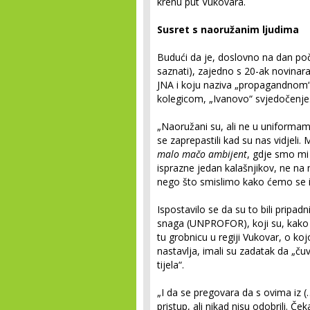
krenu put Vukovara.
Susret s naoružanim ljudima
Budući da je, doslovno na dan poči
saznati), zajedno s 20-ak novinara 
JNA i koju naziva „propagandnom“, z
kolegicom, „Ivanovo“ svjedočenje.
„Naoružani su, ali ne u uniformama,
se zaprepastili kad su nas vidjeli. 
malo mačo ambijent
, gdje smo m
isprazne jedan kalašnjikov, ne na n
nego što smislimo kako ćemo se iz
Ispostavilo se da su to bili pripa
snaga (UNPROFOR), koji su, kako j
tu grobnicu u regiji Vukovar, o kojoj
nastavlja, imali su zadatak da „ču
tijela“.
„I da se pregovara da s ovima iz (
pristup, ali nikad nisu odobrili. Č