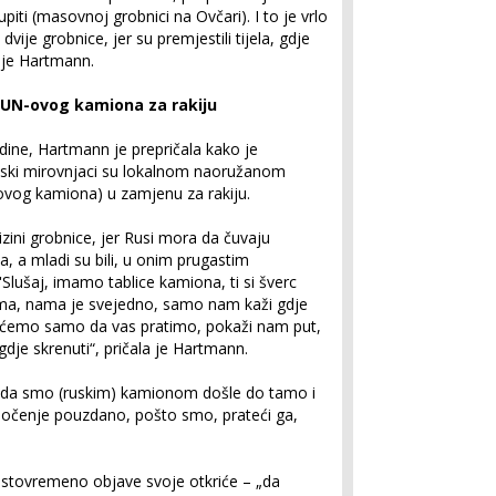
piti (masovnoj grobnici na Ovčari). I to je vrlo
dvije grobnice, jer su premjestili tijela, gdje
a je Hartmann.
 UN-ovog kamiona za rakiju
dine, Hartmann je prepričala kako je
ruski mirovnjaci su lokalnom naoružanom
-ovog kamiona) u zamjenu za rakiju.
zini grobnice, jer Rusi mora da čuvaju
, a mladi su bili, u onim prugastim
lušaj, imamo tablice kamiona, ti si šverc
ema, nama je svejedno, samo nam kaži gdje
oćemo samo da vas pratimo, pokaži nam put,
gdje skrenuti“, pričala je Hartmann.
ko da smo (ruskim) kamionom došle do tamo i
očenje pouzdano, pošto smo, prateći ga,
 istovremeno objave svoje otkriće – „da