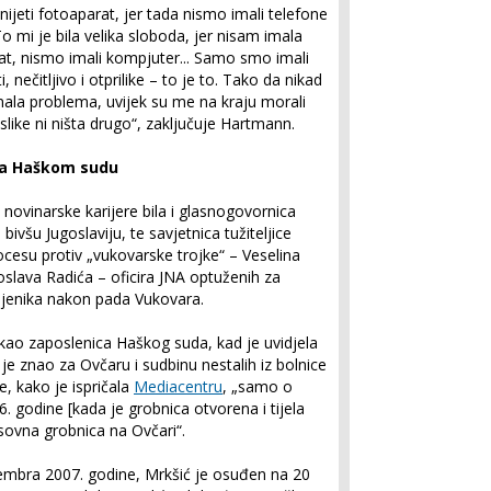
ijeti fotoaparat, jer tada nismo imali telefone
o mi je bila velika sloboda, jer nisam imala
at, nismo imali kompjuter... Samo smo imali
, nečitljivo i otprilike – to je to. Tako da nikad
mala problema, uvijek su me na kraju morali
 slike ni ništa drugo“, zaključuje Hartmann.
 na Haškom sudu
novinarske karijere bila i glasnogovornica
šu Jugoslaviju, te savjetnica tužiteljice
rocesu protiv „vukovarske trojke“ – Veselina
roslava Radića – oficira JNA optuženih za
ljenika nakon pada Vukovara.
 kao zaposlenica Haškog suda, kad je uvidjela
 je znao za Ovčaru i sudbinu nestalih iz bolnice
, kako je ispričala
Mediacentru
, „samo o
96. godine [kada je grobnica otvorena i tijela
ovna grobnica na Ovčari“.
mbra 2007. godine, Mrkšić je osuđen na 20