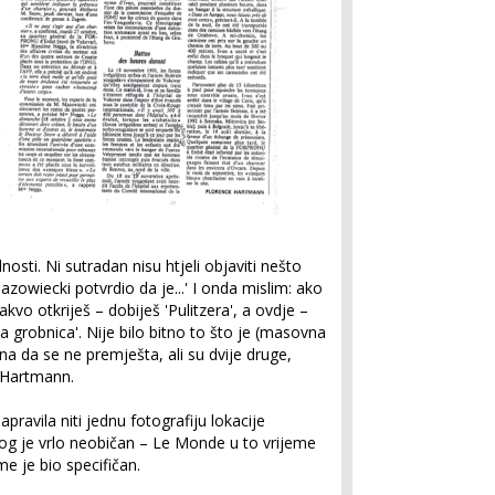
nosti. Ni sutradan nisu htjeli objaviti nešto
zowiecki potvrdio da je...' I onda mislim: ako
vo otkriješ – dobiješ 'Pulitzera', a ovdje –
a grobnica'. Nije bilo bitno to što je (masovna
ćena da se ne premješta, ali su dvije druge,
e Hartmann.
napravila niti jednu fotografiju lokacije
og je vrlo neobičan – Le Monde u to vrijeme
me je bio specifičan.