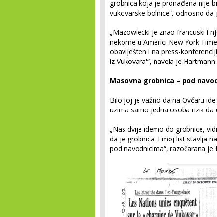
grobnica koja je pronađena nije bil
vukovarske bolnice“, odnosno da 
„Mazowiecki je znao francuski i n
nekome u Americi New York Times.
obaviješten i na press-konferenciji
iz Vukovara'“, navela je Hartmann.
Masovna grobnica – pod navo
Bilo joj je važno da na Ovčaru ide
uzima samo jedna osoba rizik da 
„Nas dvije idemo do grobnice, vidimo
da je grobnica. I moj list stavlja
pod navodnicima“, razočarana je