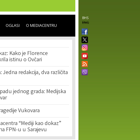
BHS
ENG
OGLASI
O MEDIACENTRU
kaz: Kako je Florence
ila istinu o Ovčari
 Jedna redakcija, dva različita
o padu jednog grada: Medijska
var
ragedije Vukovara
acentra “Mediji kao dokaz”
 na FPN-u u Sarajevu