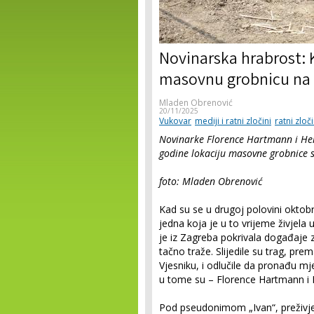
Novinarska hrabrost: 
masovnu grobnicu na 
Mladen Obrenović
20/11/2025
Vukovar
mediji i ratni zločini
ratni zloči
Novinarke Florence Hartmann i Hele
godine lokaciju masovne grobnice s 
foto: Mladen Obrenović
Kad su se u drugoj polovini oktob
jedna koja je u to vrijeme živjela
je iz Zagreba pokrivala događaje 
tačno traže. Slijedile su trag, p
Vjesniku, i odlučile da pronađu 
u tome su – Florence Hartmann i 
Pod pseudonimom „Ivan“, preživjel