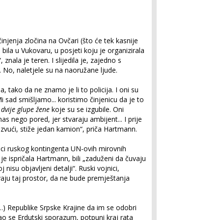
njenja zločina na Ovčari (što će tek kasnije
bila u Vukovaru, u posjeti koju je organizirala
nala je teren. I slijedila je, zajedno s
 No, naletjele su na naoružane ljude.
 tako da ne znamo je li to policija. I oni su
Mi sad smišljamo... koristimo činjenicu da je to
i
dvije glupe žene
koje su se izgubile. Oni
as nego pored, jer stvaraju ambijent... I prije
vući, stiže jedan kamion“, priča Hartmann.
dnici ruskog kontingenta UN-ovih mirovnih
e ispričala Hartmann, bili „zaduženi da čuvaju
 nisu objavljeni detalji“. Ruski vojnici,
vaju taj prostor, da ne bude premještanja
…) Republike Srpske Krajine da im se odobri
ekao se Erdutski sporazum, potpuni kraj rata