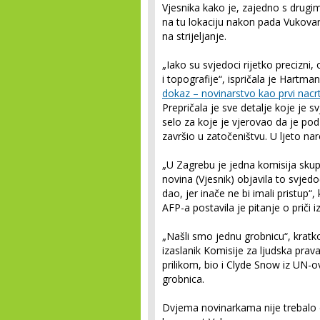
Vjesnika kako je, zajedno s drugim
na tu lokaciju nakon pada Vukovar
na strijeljanje.
„Iako su svjedoci rijetko precizni
i topografije“, ispričala je Hart
dokaz – novinarstvo kao prvi nacrt 
Prepričala je sve detalje koje je s
selo za koje je vjerovao da je pod 
završio u zatočeništvu. U ljeto na
„U Zagrebu je jedna komisija skupi
novina (Vjesnik) objavila to svje
dao, jer inače ne bi imali pristup
AFP-a postavila je pitanje o priči
„Našli smo jednu grobnicu“, krat
izaslanik Komisije za ljudska pra
prilikom, bio i Clyde Snow iz UN-
grobnica.
Dvjema novinarkama nije trebalo 