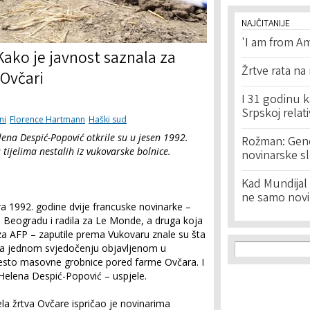
NAJČITANIJE
'I am from Am
Kako je javnost saznala za
Žrtve rata na
Ovčari
I 31 godinu k
Srpskoj relat
ni
Florence Hartmann
Haški sud
na Despić-Popović otkrile su u jesen 1992.
Rožman: Geno
tijelima nestalih iz vukovarske bolnice.
novinarske s
Kad Mundijal 
ne samo novi
ra 1992. godine dvije francuske novinarke –
 u Beogradu i radila za Le Monde, a druga koja
za AFP – zaputile prema Vukovaru znale su šta
Search f
Search
rema jednom svjedočenju objavljenom u
mjesto masovne grobnice pored farme Ovčara. I
Helena Despić-Popović – uspjele.
a žrtva Ovčare ispričao je novinarima