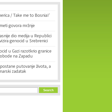
erica / Take me to Bosnia!'
 meti govora mržnje
asnije dio medija u Republici
ivizira genocid u Srebrenici
cid u Gazi razotkrio granice
lobode na Zapadu
postane putovanje života, a
narski zadatak
orm