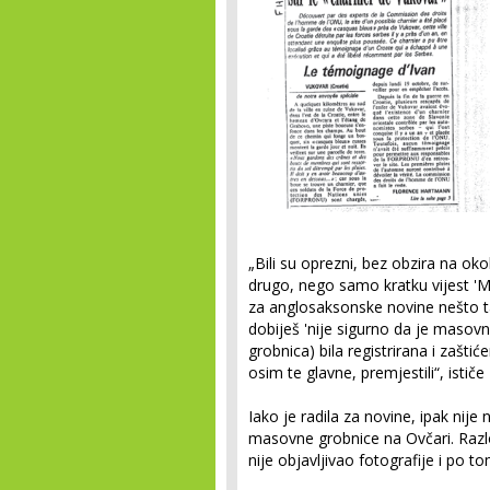
„Bili su oprezni, bez obzira na okol
drugo, nego samo kratku vijest 'Ma
za anglosaksonske novine nešto tak
dobiješ 'nije sigurno da je masovn
grobnica) bila registrirana i zašti
osim te glavne, premjestili“, istič
Iako je radila za novine, ipak nije 
masovne grobnice na Ovčari. Razl
nije objavljivao fotografije i po to