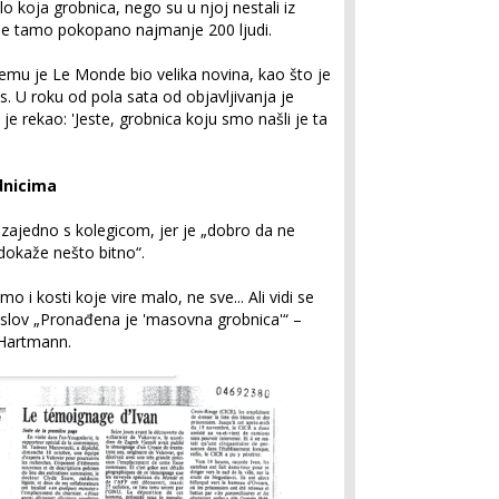
o koja grobnica, nego su u njoj nestali iz
je tamo pokopano najmanje 200 ljudi.
jemu je Le Monde bio velika novina, kao što je
 U roku od pola sata od objavljivanja je
 je rekao: 'Jeste, grobnica koju smo našli je ta
dnicima
 zajedno s kolegicom, jer je „dobro da ne
dokaže nešto bitno“.
 i kosti koje vire malo, ne sve... Ali vidi se
 naslov „Pronađena je 'masovna grobnica'“ –
 Hartmann.