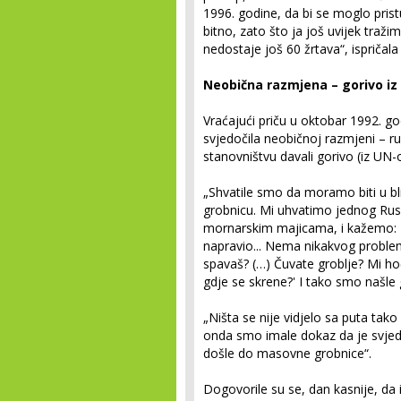
1996. godine, da bi se moglo pristu
bitno, zato što ja još uvijek tražim 
nedostaje još 60 žrtava“, ispričal
Neobična razmjena – gorivo iz
Vraćajući priču u oktobar 1992. go
svjedočila neobičnoj razmjeni – 
stanovništvu davali gorivo (iz UN
„Shvatile smo da moramo biti u bli
grobnicu. Mi uhvatimo jednog Rusa
mornarskim majicama, i kažemo: 'S
napravio... Nema nikakvog probl
spavaš? (…) Čuvate groblje? Mi h
gdje se skrene?' I tako smo našle 
„Ništa se nije vidjelo sa puta ta
onda smo imale dokaz da je svjed
došle do masovne grobnice“.
Dogovorile su se, dan kasnije, da