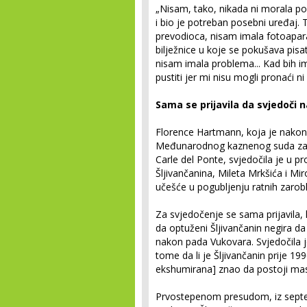
„Nisam, tako, nikada ni morala pon
i bio je potreban posebni uređaj. T
prevodioca, nisam imala fotoapar
bilježnice u koje se pokušava pisati
nisam imala problema... Kad bih i
pustiti jer mi nisu mogli pronaći ni
Sama se prijavila da svjedoči
Florence Hartmann, koja je nakon 
Međunarodnog kaznenog suda za biv
Carle del Ponte, svjedočila je u p
Šljivančanina, Mileta Mrkšića i Mi
učešće u pogubljenju ratnih zarob
Za svjedočenje se sama prijavila,
da optuženi Šljivančanin negira da
nakon pada Vukovara. Svjedočila je
tome da li je Šljivančanin prije 19
ekshumirana] znao da postoji mas
Prvostepenom presudom, iz septe