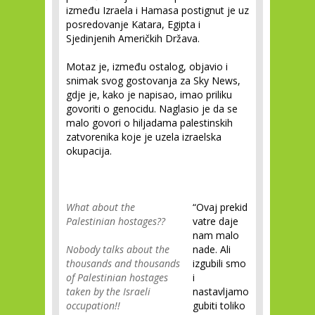
između Izraela i Hamasa postignut je uz
posredovanje Katara, Egipta i
Sjedinjenih Američkih Država.
Motaz je, između ostalog, objavio i
snimak svog gostovanja za Sky News,
gdje je, kako je napisao, imao priliku
govoriti o genocidu. Naglasio je da se
malo govori o hiljadama palestinskih
zatvorenika koje je uzela izraelska
okupacija.
What about the
“Ovaj prekid
Palestinian hostages??
vatre daje
nam malo
Nobody talks about the
nade. Ali
thousands and thousands
izgubili smo
of Palestinian hostages
i
taken by the Israeli
nastavljamo
occupation!!
gubiti toliko