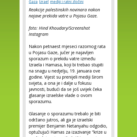
Gaza
Izrael
mediji i ratni zločini
Reakcije palestinskih novinara nakon
najave prekida vatre u Pojasu Gaze.
foto: Hind Khoudary/Screenshot
Instagram
Nakon petnaest mjeseci razornog rata
u Pojasu Gaze, jučer je najavljen
sporazum o prekidu vatre između
Izraela i Hamasa, koji bi trebao stupiti
na snagu u nedjelju, 19. januara ove
godine. Vijest su prenijeli mediji širom
svijeta, a ona je i dalje u fokusu
javnosti, budući da se još uvijek čeka
glasanje izraelske vlade o ovom
sporazumu.
Glasanje o sporazumu trebalo je biti
održano jutros, ali ga je izraelski
premijer Benjamin Netanyahu odgodio,
optužujući Hamas za izazivanje “krize u