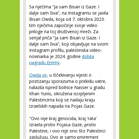
Sa riječima “Ja sam Bisan iz Gaze. I
dalje sam živa”, na Instagramu se javila
Bisan Owda, koja od 7. oktobra 2023.
tim riječima započinje svoje video
priloge na toj društvenoj mreži. Za
serijal priča “Ja sam Bisan iz Gaze. I
dalje sam živa”, koji objavljuje na svom
Instagram profilu, palestinska video-
novinarka je 2024. godine
dobila
nagradu Emmy
.
Owda se,
u iščekivanju vijesti o
postizanju sporazuma o prekidu vatre,
nalazila ispred bolnice Nasser u gradu
Khan Yunis, okružena iscrpljenim
Palestincima koji se nadaju kraju
izraelskih napada na Pojas Gaze.
"Ovo nije kraj genocida, kraj ‘rata’
Izraela protiv Pojasa Gaze, protiv
Palestine, i ovo nije ono što Palestinci
zaslužuju. Ovo je samo privremeni