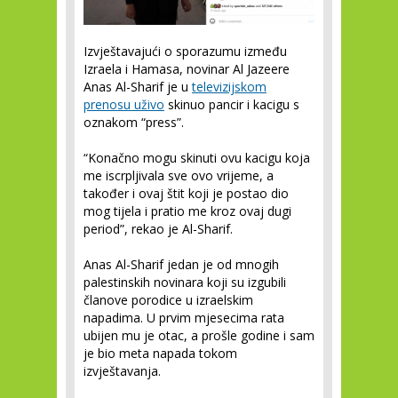
Izvještavajući o sporazumu između
Izraela i Hamasa, novinar Al Jazeere
Anas Al-Sharif je u
televizijskom
prenosu uživo
skinuo pancir i kacigu s
oznakom “press”.
“Konačno mogu skinuti ovu kacigu koja
me iscrpljivala sve ovo vrijeme, a
također i ovaj štit koji je postao dio
mog tijela i pratio me kroz ovaj dugi
period”, rekao je Al-Sharif.
Anas Al-Sharif jedan je od mnogih
palestinskih novinara koji su izgubili
članove porodice u izraelskim
napadima. U prvim mjesecima rata
ubijen mu je otac, a prošle godine i sam
je bio meta napada tokom
izvještavanja.