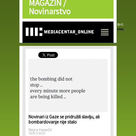
MAGAZIN /
Skip to
main
Novinarstvo
content
BHS
ENG
Novinari iz Gaze se pridružili slavlju, ali
bombardovanje nije stalo
Nejra Hasečić
16/01/2025