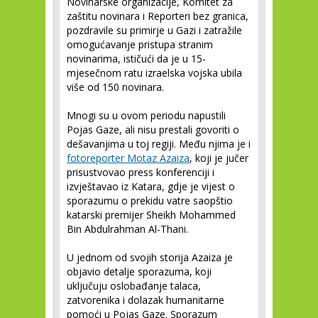
Novinarske organizacije, Komitet za
zaštitu novinara i Reporteri bez granica,
pozdravile su primirje u Gazi i zatražile
omogućavanje pristupa stranim
novinarima, ističući da je u 15-
mjesečnom ratu izraelska vojska ubila
više od 150 novinara.
Mnogi su u ovom periodu napustili
Pojas Gaze, ali nisu prestali govoriti o
dešavanjima u toj regiji. Među njima je i
fotoreporter Motaz Azaiza
, koji je jučer
prisustvovao press konferenciji i
izvještavao iz Katara, gdje je vijest o
sporazumu o prekidu vatre saopštio
katarski premijer Sheikh Mohammed
Bin Abdulrahman Al-Thani.
U jednom od svojih storija Azaiza je
objavio detalje sporazuma, koji
uključuju oslobađanje talaca,
zatvorenika i dolazak humanitarne
pomoći u Pojas Gaze. Sporazum