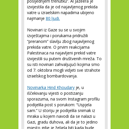
posljednjem trenutku”. Al Jazeera je
izvijestila da je od najavljenog prekida
vatre u izraelskim napadima ubijeno
najmanje
80 ljudi.
Novinari iz Gaze su se u svojim
izvještajima i porukama pridružili
“preranom” slavlju zbog najavljenog
prekida vatre. O prvim reakcijama
Palestinaca na najavljeni prekid vatre
izvijestili su putem društvenih mreža. To
su isti novinari zahvaljujući kojima smo
od 7. oktobra mogli vidjeti sve strahote
izraelskog bombardovanja.
Novinarka Hind Khoudary
je, u
iščekivanju vijesti o postizanju
sporazuma, na svom Instagram profilu
podijelila post s porukom: “Uspjela
sam.” U storiju je podijelila snimak iz
mraka u kojem navodi da se nalazi u
Gazi, gradu duhova, ali da je to jedino
mjesto gdje je željela biti kada bude