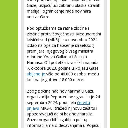
Gaze, uključujući zabranu ulaska stranih
medija i ograničenje rada novinara
unutar Gaze.
Pod optužbama za ratne zločine i
zločine protiv čovječnosti, Međunarodni
krivični sud (MKS) je u novembru 2024.
izdao naloge za hapšenje izraelskog
premijera, njegovog bivšeg ministra
odbrane Yoava Gallanta i čelnika
Hamasa. Od početka izraelskih napada
7. oktobra 2023. godine u Pojasu Gaze
ubijeno je
više od 46.000 osoba, među
kojima je gotovo 18.000 djece.
Zbog zločina nad novinarima u Gazi,
organizacija Reporteri bez granica je 24.
septembra 2024. podnijela
četvrtu
prijavu
MKS-u, tražeći njihovu zaštitu i
upozoravajući da bi bez novinara iz
Gaze mogao biti izgubljen pristup
informacijama o dešavanjima u Pojasu