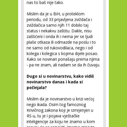
nas to baš nije tako.
Mislim da je u BiH, u proteklom
periodu, od 33 prijavljena zviždača i
zviždačica samo njih 11 dobilo taj
status i nekakvu zaštitu. Dakle, nisu
zaštićeni i onda ih i nema jer se ljudi
plaše otkaza ili odmazde na poslu i to
ne samo od rukovodilaca, nego i od
kolega i kolegica s kojima dijele posao.
Kako se novinari ponašaju prema njima
- pa ne znam, ali nadam se da ih čuvaju.
Dugo si u novinarstvu, kako vidiš
novinarstvo danas i kada si
počinjala?
Mislim da je novinarstvo u krizi većoj
nego ikada. Osim tog famoznog
Krivičnog zakona koji je izmijenjen u
RS-u, tu je i pojava vještačke
inteligencije za koju ne znamo u kom