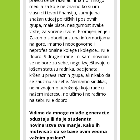
pravcu će se razvijati. Imamo mnogo
medija za koje ne znamo ko su im
vlasnici i izvori finansija, sumnju na
snažan uticaj političkih i poslovnih
grupa, male plate, nesigurnost svake
vrste, zatvorene izvore. Promijenjen je i
Zakon o slobodi pristupa informacijama
na gore, imamo i neodgovorne i
neprofesionalne kolege i kolegice... Nije
dobro. S druge strane - ni sami novinari
se ne bore za sebe, nego izvještavaju o
lošem statusu radnika, pacijenata,
kršenju prava raznih grupa, ali nikako da
se zauzmu sa sebe. Nemamo sindikat,
ne priznajemo udruženja koja rade u
našem interesu, ne učimo i ne radimo
na sebi. Nije dobro.
Vidimo da mnoge mlađe generacije
odustaju ili da je studenata
novinarstva sve manje. Kako ih
motivisati da se bave ovim veoma
važnim poslom?