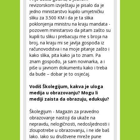
revizorskom izvještaju je pisalo da je
jedno ministarstvo kupilo umjetničku
sliku za 3.500 KM i da je ta slika
poklonjenja ministru na kraju mandata -
pozovem ministarsvo da pitam zašto su
kupili tu sliku i prebacuju me s broja na
broj, na kraju mi se javlja gospođa iz
računovodstva i na moje pitanje zašto i
kako slika, pita kako ja to znam. Pa
znam gospođo, ja sam novinarka, a i
piše u javnom dokumentu kako i treba
da bude – dobar je to osjećaj.
Vodiš Školegijum, kakva je uloga
medija u obrazovanju? Mogu li
mediji zaista da obrazuju, edukuju?
Školegijum - Magazin za pravedno
obrazovanje nastoji da ukaže na
nepravdu, nelogičnosti, nedosljednosti i
zloupotrebe u obrazovanju, i ne ide baš
lako. Iako su društvene mreže pune