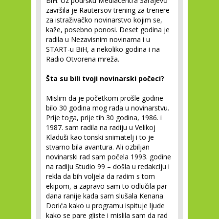
BiH. Uz podršku Mediacentra Sarajevo
završila je Rautersov trening za trenere
za istraživačko novinarstvo kojim se,
kaže, posebno ponosi. Deset godina je
radila u Nezavisnim novinama i u
START-u BiH, a nekoliko godina i na
Radio Otvorena mreža.
Šta su bili tvoji novinarski počeci?
Mislim da je početkom prošle godine
bilo 30 godina mog rada u novinarstvu.
Prije toga, prije tih 30 godina, 1986. i
1987. sam radila na radiju u Velikoj
Kladuši kao tonski snimatelj i to je
stvarno bila avantura. Ali ozbiljan
novinarski rad sam počela 1993. godine
na radiju Studio 99 – došla u redakciju i
rekla da bih voljela da radim s tom
ekipom, a zapravo sam to odlučila par
dana ranije kada sam slušala Kenana
Dorića kako u programu ispituje ljude
kako se pare gliste i mislila sam da rad