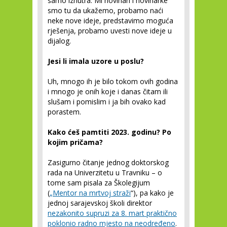
samo iznutra. Mi novinari i novinarke
smo tu da ukažemo, probamo naći
neke nove ideje, predstavimo moguća
rješenja, probamo uvesti nove ideje u
dijalog.
Jesi li imala uzore u poslu?
Uh, mnogo ih je bilo tokom ovih godina
i mnogo je onih koje i danas čitam ili
slušam i pomislim i ja bih ovako kad
porastem.
Kako ćeš pamtiti 2023. godinu? Po
kojim pričama?
Zasigurno čitanje jednog doktorskog
rada na Univerzitetu u Travniku – o
tome sam pisala za Školegijum
(
„Mentor na mrtvoj straži
“), pa kako je
jednoj sarajevskoj školi direktor
nezakonito supruzi za 8. mart praktično
poklonio radno mjesto na neodređeno
.