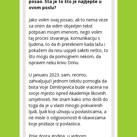
posao. Šta je to što je najljepše u
ovom poslu?
Jako volim ovaj posao, ali to nema veze
sa onim da vidim objavljen tekst
potpisan mojim imenom, nego volim
taj proces stvaranja, komunikaciju s
ljudima, to da ih preteknem kada lažu i
pokažem da nisu uspjeli sakriti nešto, to
što mogu da pomognem nekom, da
ispravim neku krivu Drinu.
U januaru 2023. sam, recimo,
zahvaljujući jednom tekstu pomogla da
bista Voje Dimitrijevića bude vraćena na
svoje mjesto ispred Akademije likovnih
umjetnosti. Ne znam kako smo došli do
toga da je u vlasti mnogo pokvarenih
ljudi, ljudi koji uživaju u povlasticama, a
ne misle o odgovornosti ili obavezama
koje prizilaze iz povlastica.
Prije dosta godina, u jednom