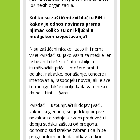
još nekih organizacija.
Koliko su zaštićeni zviždači u BiH i
kakav je odnos novinara prema
njima? Koliko su oni ključni u
medijskom izvještavanju?
Nisu zaštićeni nikako i zato ih i nema
više! Zviždači su jako važni za medije jer
je bez njih teže doći do ozbiljnih
istraživačkih priča – možete pratiti
odluke, nabavke, ponašanje, tendere i
imenovanja, raspodjelu novca, ali je sve
to mnogo lakše i bolje kada vam neko
da neki hint ili išaret.
Zviždači ili uzbunjivači ili dojavljivači,
zakonski gledano, su ljudi koji prijave
nezakonite radnje u svom preduzeću i
dobiju sudsku zaštitu od progona,
odnosno sud izrekne zabranu da ih se
progoni ili im bude dat otkaz, ali kod