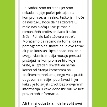
Pa zaribali smo mi stariji jer smo
nekada negdje počeli pristajati na
kompromise, a i realno, teško je – hoće
da nas tuku, hoće da nas zatvaraju,
malo nas plaćaju. Sve je manje
romantičnih profesionalaca ili kako
Srđan Puhalo kaže „čuvara vatre“.
Moraćemo da radimo na tome, da im
pomognemo da shvate da je ovo težak,
ali jako koristan i lijep posao. No, prije
svega, vlasnici medija moraju prestati
pristajati na kompromise bilo koje
vrste, a i građani shvatiti da nema
koristi od čitanja komentara na
društvenim mrežama, nego valja pratiti
odgovorne medije i podržavati ih jer
kakav je to svijet i život bez provjerenih
informacija ili kako donosite odluke bez
provjerenih informacija.
Ali ti nisi odustala, i dalje voliš svoj