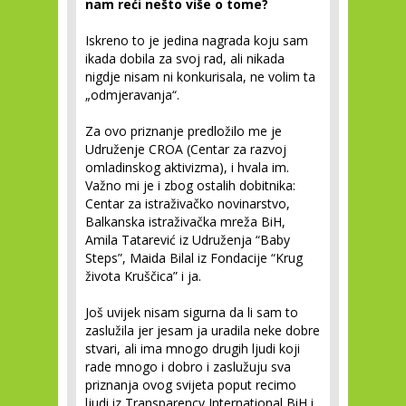
nam reći nešto više o tome?
Iskreno to je jedina nagrada koju sam
ikada dobila za svoj rad, ali nikada
nigdje nisam ni konkurisala, ne volim ta
„odmjeravanja“.
Za ovo priznanje predložilo me je
Udruženje CROA (Centar za razvoj
omladinskog aktivizma), i hvala im.
Važno mi je i zbog ostalih dobitnika:
Centar za istraživačko novinarstvo,
Balkanska istraživačka mreža BiH,
Amila Tatarević iz Udruženja “Baby
Steps”, Maida Bilal iz Fondacije “Krug
života Kruščica” i ja.
Još uvijek nisam sigurna da li sam to
zaslužila jer jesam ja uradila neke dobre
stvari, ali ima mnogo drugih ljudi koji
rade mnogo i dobro i zaslužuju sva
priznanja ovog svijeta poput recimo
ljudi iz Transparency International BiH i