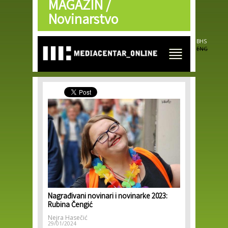
MAGAZIN /
Skip to
main
Novinarstvo
content
BHS
ENG
Nagrađivani novinari i novinarke 2023:
Rubina Čengić
Nejra Hasečić
29/01/2024