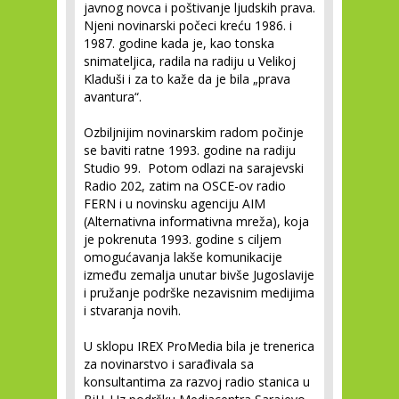
javnog novca i poštivanje ljudskih prava.
Njeni novinarski počeci kreću 1986. i
1987. godine kada je, kao tonska
snimateljica, radila na radiju u Velikoj
Kladuši i za to kaže da je bila „prava
avantura“.
Ozbiljnijim novinarskim radom počinje
se baviti ratne 1993. godine na radiju
Studio 99. Potom odlazi na sarajevski
Radio 202, zatim na OSCE-ov radio
FERN i u novinsku agenciju AIM
(Alternativna informativna mreža), koja
je pokrenuta 1993. godine s ciljem
omogućavanja lakše komunikacije
između zemalja unutar bivše Jugoslavije
i pružanje podrške nezavisnim medijima
i stvaranja novih.
U sklopu IREX ProMedia bila je trenerica
za novinarstvo i sarađivala sa
konsultantima za razvoj radio stanica u