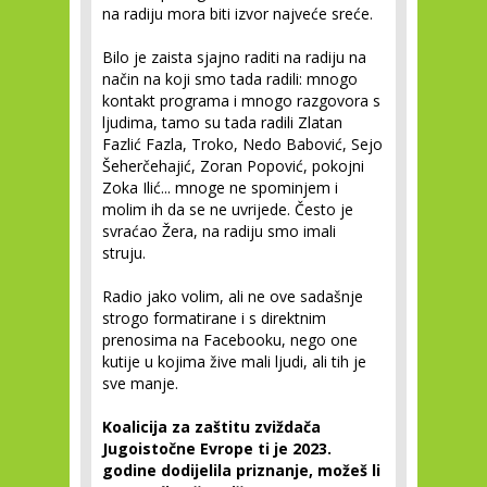
na radiju mora biti izvor najveće sreće.
Bilo je zaista sjajno raditi na radiju na
način na koji smo tada radili: mnogo
kontakt programa i mnogo razgovora s
ljudima, tamo su tada radili Zlatan
Fazlić Fazla, Troko, Nedo Babović, Sejo
Šeherčehajić, Zoran Popović, pokojni
Zoka Ilić... mnoge ne spominjem i
molim ih da se ne uvrijede. Često je
svraćao Žera, na radiju smo imali
struju.
Radio jako volim, ali ne ove sadašnje
strogo formatirane i s direktnim
prenosima na Facebooku, nego one
kutije u kojima žive mali ljudi, ali tih je
sve manje.
Koalicija za zaštitu zviždača
Jugoistočne Evrope ti je 2023.
godine dodijelila priznanje, možeš li