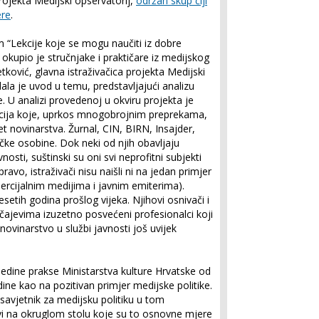
projekta Medijski opservatorij,
održan skup čiji
ere
.
m “Lekcije koje se mogu naučiti iz dobre
” okupio je stručnjake i praktičare iz medijskog
etković, glavna istraživačica projekta Medijski
ala je uvod u temu, predstavljajući analizu
. U analizi provedenoj u okviru projekta je
acija koje, uprkos mnogobrojnim preprekama,
et novinarstva. Žurnal, CIN, BIRN, Insajder,
čke osobine. Dok neki od njih obavljaju
osti, suštinski su oni svi neprofitni subjekti
ravo, istraživači nisu naišli ni na jedan primjer
cijalnim medijima i javnim emiterima).
etih godina prošlog vijeka. Njihovi osnivači i
čajevima izuzetno posvećeni profesionalci koji
novinarstvo u službi javnosti još uvijek
jedine prakse Ministarstva kulture Hrvatske od
ne kao na pozitivan primjer medijske politike.
o savjetnik za medijsku politiku u tom
avi na okruglom stolu koje su to osnovne mjere