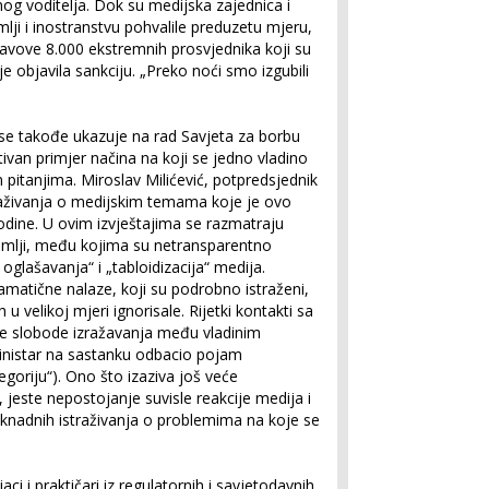
og voditelja. Dok su medijska zajednica i
mlji i inostranstvu pohvalile preduzetu mjeru,
tavove 8.000 ekstremnih prosvjednika koji su
o je objavila sankciju. „Preko noći smo izgubili
 se takođe ukazuje na rad Savjeta za borbu
tivan primjer načina na koji se jedno vladino
 pitanjima. Miroslav Milićević, potpredsjednik
straživanja o medijskim temama koje je ovo
odine. U ovim izvještajima se razmatraju
 zemlji, među kojima su netransparentno
oglašavanja“ i „tabloidizacija“ medija.
amatične nalaze, koji su podrobno istraženi,
 u velikoj mjeri ignorisale. Rijetki kontakti sa
nje slobode izražavanja među vladinim
ministar na sastanku odbacio pojam
oriju“). Ono što izaziva još veće
, jeste nepostojanje suvisle reakcije medija i
knadnih istraživanja o problemima na koje se
jaci i praktičari iz regulatornih i savjetodavnih