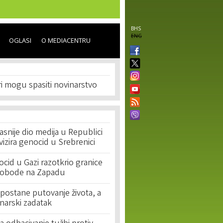
BHS
ENG
OGLASI
O MEDIACENTRU
i mogu spasiti novinarstvo
asnije dio medija u Republici
ivizira genocid u Srebrenici
cid u Gazi razotkrio granice
lobode na Zapadu
postane putovanje života, a
narski zadatak