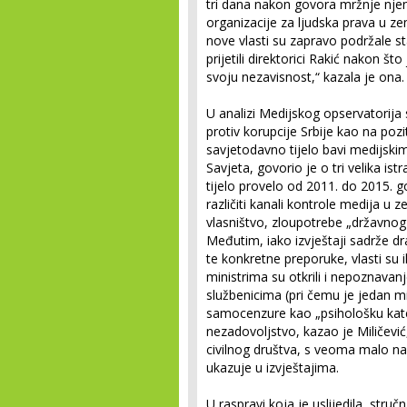
tri dana nakon govora mržnje njen
organizacije za ljudska prava u ze
nove vlasti su zapravo podržale s
prijetili direktorici Rakić nakon št
svoju nezavisnost,“ kazala je ona.
U analizi Medijskog opservatorija
protiv korupcije Srbije kao na pozi
savjetodavno tijelo bavi medijskim
Savjeta, govorio je o tri velika i
tijelo provelo od 2011. do 2015. g
različiti kanali kontrole medija u
vlasništvo, zloupotrebe „državnog 
Međutim, iako izvještaji sadrže dr
te konkretne preporuke, vlasti su ih
ministrima su otkrili i nepoznava
službenicima (pri čemu je jedan 
samocenzure kao „psihološku kateg
nezadovoljstvo, kazao je Miličević
civilnog društva, s veoma malo na
ukazuje u izvještajima.
U raspravi koja je uslijedila, stručn