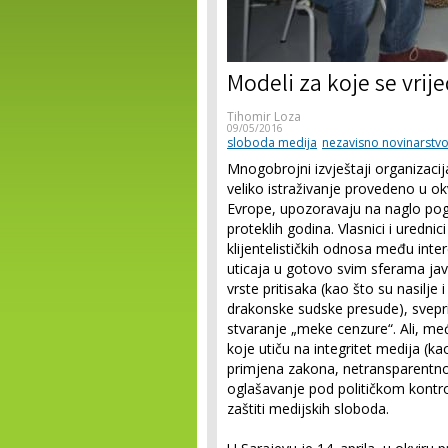
Modeli za koje se vrije
Tihomir Loza
09/05/2016
sloboda medija
nezavisno novinarstv
Mnogobrojni izvještaji organizacij
veliko istraživanje provedeno u ok
Evrope, upozoravaju na naglo pogo
proteklih godina. Vlasnici i uredn
klijentelističkih odnosa među int
uticaja u gotovo svim sferama javn
vrste pritisaka (kao što su nasilje 
drakonske sudske presude), sveprisu
stvaranje „meke cenzure“. Ali, me
koje utiču na integritet medija (k
primjena zakona, netransparentno 
oglašavanje pod političkom kontrol
zaštiti medijskih sloboda.