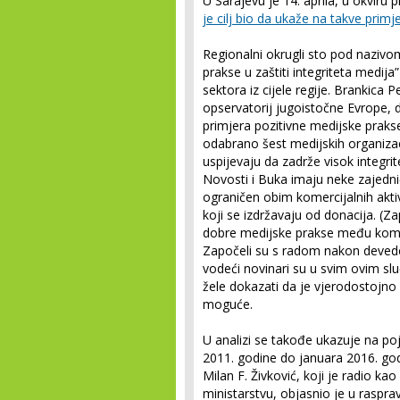
U Sarajevu je 14. aprila, u okviru 
je cilj bio da ukaže na takve primj
Regionalni okrugli sto pod nazivo
prakse u zaštiti integriteta medija
sektora iz cijele regije. Brankica P
opservatorij jugoistočne Evrope, d
primjera pozitivne medijske prakse
odabrano šest medijskih organiz
uspijevaju da zadrže visok integrit
Novosti i Buka imaju neke zajedni
ograničen obim komercijalnih aktivn
koji se izdržavaju od donacija. (Zap
dobre medijske prakse među komer
Započeli su s radom nakon devedes
vodeći novinari su u svim ovim slu
žele dokazati da je vjerodostojno 
moguće.
U analizi se takođe ukazuje na po
2011. godine do januara 2016. godi
Milan F. Živković, koji je radio ka
ministarstvu, objasnio je u raspr