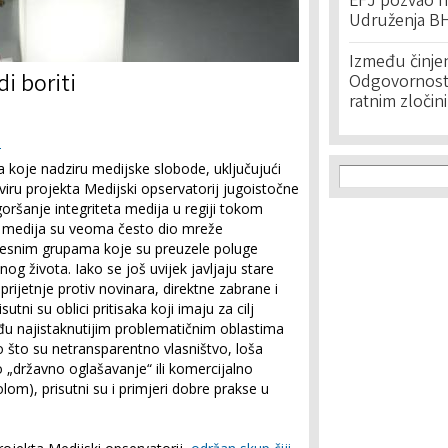
EFJ pozvao na
Udruženja BH
Između činje
di boriti
Odgovornost 
ratnim zločin
o
Search f
a koje nadziru medijske slobode, uključujući
Search
viru projekta Medijski opservatorij jugoistočne
ršanje integriteta medija u regiji tokom
ici medija su veoma često dio mreže
eresnim grupama koje su preuzele poluge
og života. Iako se još uvijek javljaju stare
i prijetnje protiv novinara, direktne zabrane i
tni su oblici pritisaka koji imaju za cilj
đu najistaknutijim problematičnim oblastima
ao što su netransparentno vlasništvo, loša
„državno oglašavanje“ ili komercijalno
om), prisutni su i primjeri dobre prakse u