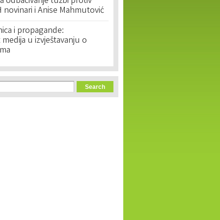
 odbacivanje tužbi protiv
 novinari i Anise Mahmutović
nica i propagande:
medija u izvještavanju o
ima
orm