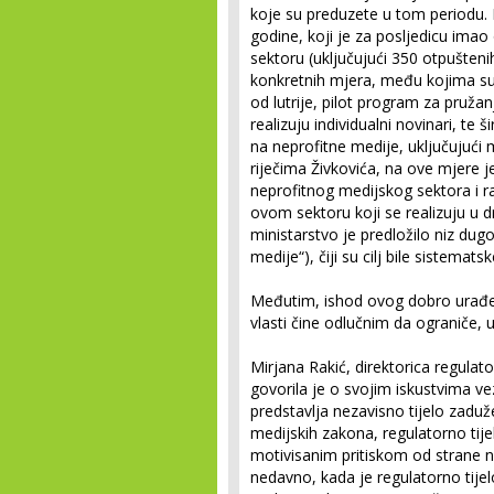
koje su preduzete u tom periodu.
godine, koji je za posljedicu im
sektoru (uključujući 350 otpušteni
konkretnih mjera, među kojima su
od lutrije, pilot program za pruž
realizuju individualni novinari, te 
na neprofitne medije, uključujući m
riječima Živkovića, na ove mjere 
neprofitnog medijskog sektora i r
ovom sektoru koji se realizuju u dr
ministarstvo je predložilo niz du
medije“), čiji su cilj bile sistema
Međutim, ishod ovog dobro urađen
vlasti čine odlučnim da ograniče,
Mirjana Rakić, direktorica regulat
govorila je o svojim iskustvima v
predstavlja nezavisno tijelo zadu
medijskih zakona, regulatorno tij
motivisanim pritiskom od strane nov
nedavno, kada je regulatorno tijelo