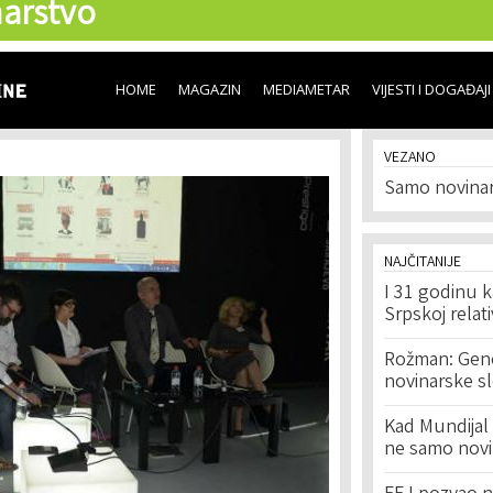
arstvo
Skip to
main
content
HOME
MAGAZIN
MEDIAMETAR
VIJESTI I DOGAĐAJI
VEZANO
Samo novinar
NAJČITANIJE
I 31 godinu k
Srpskoj relat
Rožman: Geno
novinarske s
Kad Mundijal 
ne samo novi