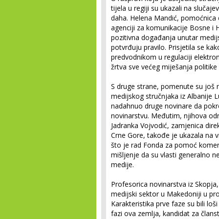
tijela u regiji su ukazali na slučaj
daha. Helena Mandić, pomoćnica d
agenciji za komunikacije Bosne i H
pozitivna događanja unutar medijsko
potvrđuju pravilo. Prisjetila se ka
predvodnikom u regulaciji elektron
žrtva sve većeg miješanja politike 
S druge strane, pomenute su još n
medijskog stručnjaka iz Albanije Lu
nadahnuo druge novinare da pokr
novinarstvu. Međutim, njihova odr
Jadranka Vojvodić, zamjenica direk
Crne Gore, takođe je ukazala na v
što je rad Fonda za pomoć komercij
mišljenje da su vlasti generalno 
medije.
Profesorica novinarstva iz Skopja
medijski sektor u Makedoniji u prot
Karakteristika prve faze su bili loš
fazi ova zemlja, kandidat za člans