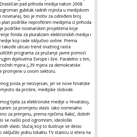
 Drastičan pad prihoda medija nakon 2008.
ao ogroman gubitak radnih mjesta u medijskom
h novinara), bio je motiv za određeni broj
 plan podrške neprofitnim medijima iz prihoda
anje podrške novinarskim projektima koje
širenje fonda za pluralizam elektronskih medija i
edije koji rade isključivo
online
. Prema
je takođe uticao trend snažnog rasta
azličitih programa za pružanje javne pomoći
ugim dijelovima Evrope i šire. Paralelno s tim,
goročnih mjera („39 mjera za demokratske
tske promjene u ovom sektoru.
og posla je neizvjesan, jer se nove hrvatske
 umjesto da prošire, medijske slobode.
ornog tijela za elektronske medije u Hrvatskoj,
ezanim za promjenu vlasti. Iako nominalno
ženo za primjenu, prema riječima Rakić, dobrih
elo se našlo pod ogromnim, ideološki
ih vlasti. Slučaj koji to ilustruje se desio
 isključilo jednu lokalnu TV stanicu iz etera na