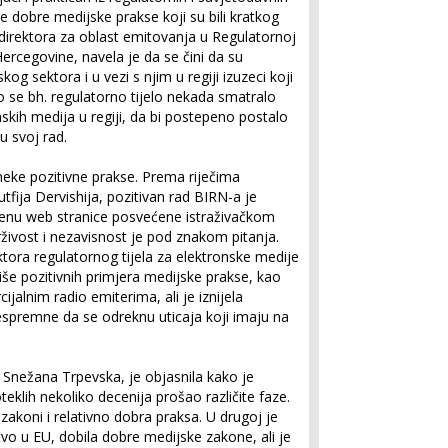
eve dobre medijske prakse koji su bili kratkog
irektora za oblast emitovanja u Regulatornoj
ercegovine, navela je da se čini da su
g sektora i u vezi s njim u regiji izuzeci koji
ko se bh. regulatorno tijelo nekada smatralo
skih medija u regiji, da bi postepeno postalo
u svoj rad.
eke pozitivne prakse. Prema riječima
tfija Dervishija, pozitivan rad BIRN-a je
enu web stranice posvećene istraživačkom
živost i nezavisnost je pod znakom pitanja.
tora regulatornog tijela za elektronske medije
iše pozitivnih primjera medijske prakse, kao
alnim radio emiterima, ali je iznijela
nespremne da se odreknu uticaja koji imaju na
, Snežana Trpevska, je objasnila kako je
eklih nekoliko decenija prošao različite faze.
i zakoni i relativno dobra praksa. U drugoj je
tvo u EU, dobila dobre medijske zakone, ali je