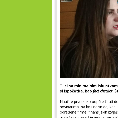
Ti si sa minimalnim iskustvom,
si ispočetka, kao
fact checker
.
Š
Naučite prvo kako uopšte čitati d
novinarima, na koji način da, kad 
određene firme, finansijskih izvješt
tu dešava, nekad je jedno ime, nek