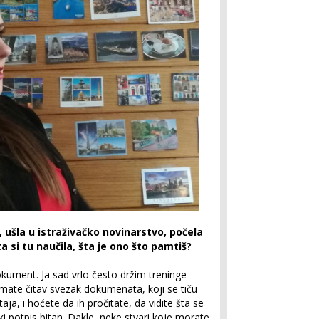
 ušla u istraživačko novinarstvo, počela
ta si tu naučila, šta je ono što pamtiš?
okument. Ja sad vrlo često držim treninge
imate čitav svezak dokumenata, koji se tiču
aja, i hoćete da ih pročitate, da vidite šta se
i potpis bitan. Dakle, neke stvari koje morate