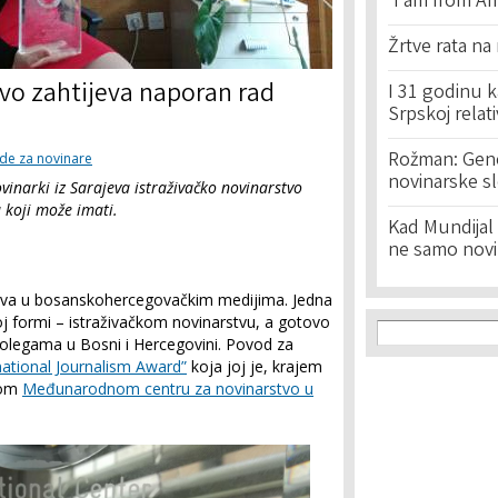
'I am from Am
Žrtve rata na
tvo zahtijeva naporan rad
I 31 godinu k
Srpskoj relat
Rožman: Geno
de za novinare
novinarske s
ovinarki iz Sarajeva istraživačko novinarstvo
a koji može imati.
Kad Mundijal 
ne samo novi
java u bosanskohercegovačkim medijima. Jedna
Search f
oj formi – istraživačkom novinarstvu, a gotovo
Search
 kolegama u Bosni i Hercegovini. Povod za
national Journalism Award”
koja joj je, krajem
nom
Međunarodnom centru za novinarstvo u