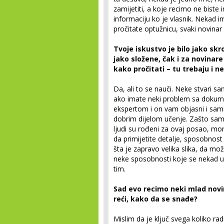
zamijetiti, a koje recimo ne biste 
informaciju ko je vlasnik. Nekad 
pročitate optužnicu, svaki novinar 
Tvoje iskustvo je bilo jako sk
jako složene, čak i za novinare
kako pročitati – tu trebaju i 
Da, ali to se nauči. Neke stvari s
ako imate neki problem sa dokume
ekspertom i on vam objasni i sami
dobrim dijelom učenje. Zašto sam j
ljudi su rođeni za ovaj posao, mo
da primijetite detalje, sposobnost
šta je zapravo velika slika, da mož
neke sposobnosti koje se nekad uč
tim.
Sad evo recimo neki mlad novi
reći, kako da se snađe?
Mislim da je ključ svega koliko ra