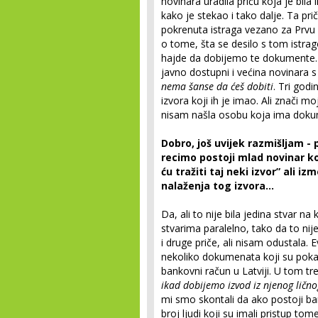
novinara uradila priču koja je bil
kako je stekao i tako dalje. Ta pri
pokrenuta istraga vezano za Prvu b
o tome, šta se desilo s tom istrag
hajde da dobijemo te dokumente. Ti
javno dostupni i većina novinara s
nema šanse da ćeš dobiti
. Tri godi
izvora koji ih je imao. Ali znači m
nisam našla osobu koja ima dokum
Dobro, još uvijek razmišljam - 
recimo postoji mlad novinar koj
ću tražiti taj neki izvor” ali iz
nalaženja tog izvora…
Da, ali to nije bila jedina stvar na
stvarima paralelno, tako da to nije
i druge priče, ali nisam odustala.
nekoliko dokumenata koji su poka
bankovni račun u Latviji. U tom t
ikad dobijemo izvod iz njenog lič
mi smo skontali da ako postoji ban
broj ljudi koji su imali pristup tom