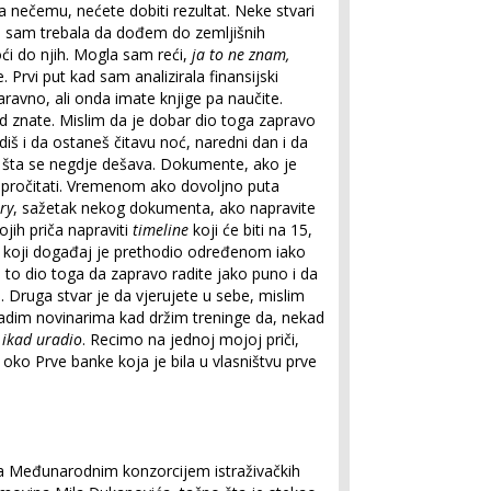
 na nečemu, nećete dobiti rezultat. Neke stvari
ad sam trebala da dođem do zemljišnih
i do njih. Mogla sam reći,
ja to ne znam,
e. Prvi put kad sam analizirala finansijski
naravno, ali onda imate knjige pa naučite.
sad znate. Mislim da je dobar dio toga zapravo
diš i da ostaneš čitavu noć, naredni dan i da
š šta se negdje dešava. Dokumente, ako je
a pročitati. Vremenom ako dovoljno puta
ry
, sažetak nekog dokumenta, ako napravite
jih priča napraviti
timeline
koji će biti na 15,
la koji događaj je prethodio određenom iako
e to dio toga da zapravo radite jako puno i da
 Druga stvar je da vjerujete u sebe, mislim
adim novinarima kad držim treninge da, nekad
 ikad uradio
. Recimo na jednoj mojoj priči,
 oko Prve banke koja je bila u vlasništvu prve
a Međunarodnim konzorcijem istraživačkih