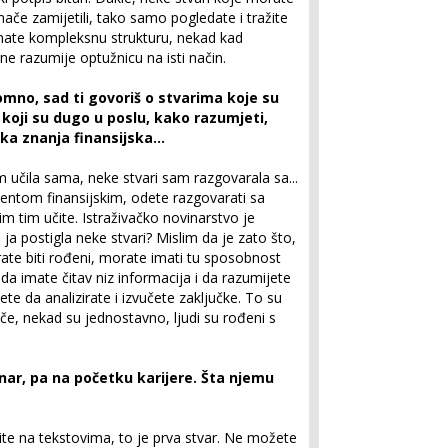
inače zamijetili, tako samo pogledate i tražite
imate kompleksnu strukturu, nekad kad
ne razumije optužnicu na isti način.
romno, sad ti govoriš o stvarima koje su
 koji su dugo u poslu, kako razumjeti,
neka znanja finansijska…
am učila sama, neke stvari sam razgovarala sa...
ntom finansijskim, odete razgovarati sa
m tim učite. Istraživačko novinarstvo je
a postigla neke stvari? Mislim da je zato što,
rate biti rođeni, morate imati tu sposobnost
 da imate čitav niz informacija i da razumijete
ete da analizirate i izvučete zaključke. To su
e, nekad su jednostavno, ljudi su rođeni s
nar, pa na početku karijere. Šta njemu
dite na tekstovima, to je prva stvar. Ne možete