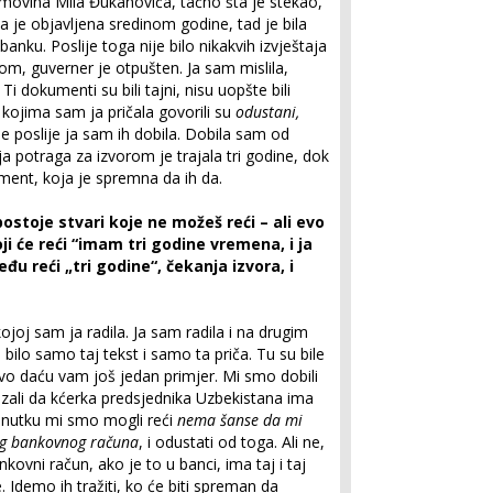
a imovina Mila Đukanovića, tačno šta je stekao,
ča je objavljena sredinom godine, tad je bila
anku. Poslije toga nije bilo nikakvih izvještaja
om, guverner je otpušten. Ja sam mislila,
 dokumenti su bili tajni, nisu uopšte bili
 kojima sam ja pričala govorili su
odustani,
ne poslije ja sam ih dobila. Dobila sam od
oja potraga za izvorom je trajala tri godine, dok
ent, koja je spremna da ih da.
postoje stvari koje ne možeš reći – ali evo
i će reći “imam tri godine vremena, i ja
među reći „tri godine“, čekanja izvora, i
 kojoj sam ja radila. Ja sam radila i na drugim
 bilo samo taj tekst i samo ta priča. Tu su bile
 Evo daću vam još jedan primjer. Mi smo dobili
zali da kćerka predsjednika Uzbekistana ima
renutku mi smo mogli reći
nema šanse da mi
nog bankovnog računa
, i odustati od toga. Ali ne,
kovni račun, ako je to u banci, ima taj i taj
e. Idemo ih tražiti, ko će biti spreman da