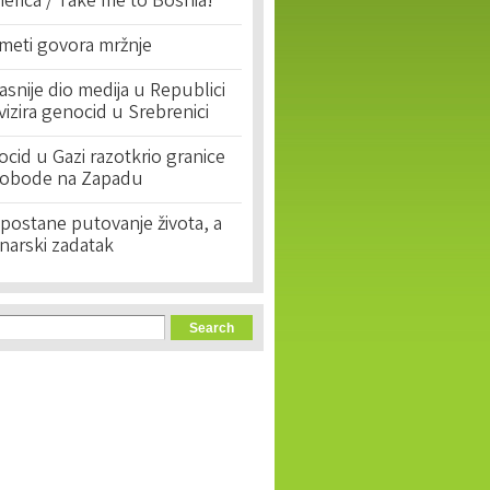
erica / Take me to Bosnia!'
 meti govora mržnje
asnije dio medija u Republici
ivizira genocid u Srebrenici
cid u Gazi razotkrio granice
lobode na Zapadu
postane putovanje života, a
narski zadatak
orm