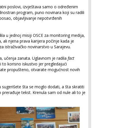
vatni poslovi, izvještava samo o određenim
nostran program, puno novinara koji su radili
a posao, objavljivanje nepotvrđenih
dila u jednoj misiji OSCE za monitoring medija,
ali njena prava karijera počinje kada je
za istraživačko novinarstvo u Sarajevu.
a, učenja zanata. Uglavnom je radila
fact
i to korisno iskustvo jer pregledajući
vate propušteno, otvarate mogućnost novih
u sugerišete šta se moglo dodati, a šta skratiti
prerađuje tekst. Krenula sam od nule ali to je