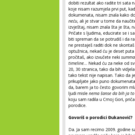
dobiti rezultat ako radite tri sata
koje nisam razumjela prvi put, k
dokumenata, nisam znala kako doć
neću
, ali je stvar u tome da naučit
izvještaj, nisam znala šta je šta, 
Pričate s ljudima, educirate se i 
biti spreman da se potrudiš i da ra
ne prestaješ raditi dok ne skonta
optužnica, nekad ću je deset put
pročitaš, ako izvučete neki
summa
timeline
… Nekad ću za neke od svo
20, 30 stranica, tako da bih vidje
tako tekst nije napisan. Tako da j
prikupljate jako puno dokumenata.
da, barem ja to često govorim ml
ljudi misle
nema šanse da bih ja to
koju sam radila u Crnoj Gori, priča
porodice.
Govoriš o porodici Đukanović?
Da. Ja sam recimo 2009. godine s