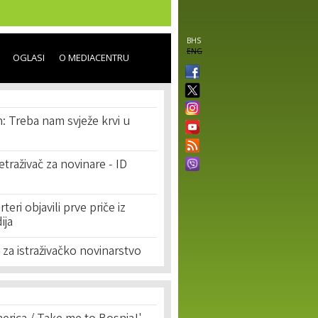
BHS
ENG
OGLASI
O MEDIACENTRU
: Treba nam svježe krvi u
raživač za novinare - ID
eri objavili prve priče iz
ija
a za istraživačko novinarstvo