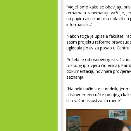
”Vidjeli smo kako se obavljaju pri
temama a zanemaruju važnije, jed
na papiru ali nikad nisu dolazili n
informacija…”
Nakon toga je upisala fakultet, ra
zatim projektu reforme pravosuđa, 
ugledala poziv za posao u Centru 
Počela je od osnovnog istraživanj
checking
(provjeru činjenica). Pamt
dokumentaciju novinara provjera
saznanja.
“Na neki način ste i urednik, jer m
a istovremeno učite od njega kako 
bilo važno iskustvo za mene”.