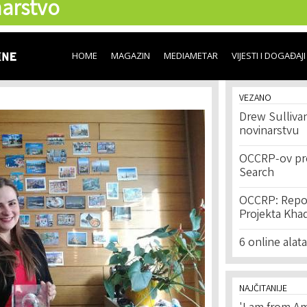
arstvo
Skip to
main
content
HOME
MAGAZIN
MEDIAMETAR
VIJESTI I DOGAĐAJI
VEZANO
Drew Sullivan
novinarstvu
OCCRP-ov pret
Search
OCCRP: Report
Projekta Khad
6 online alat
NAJČITANIJE