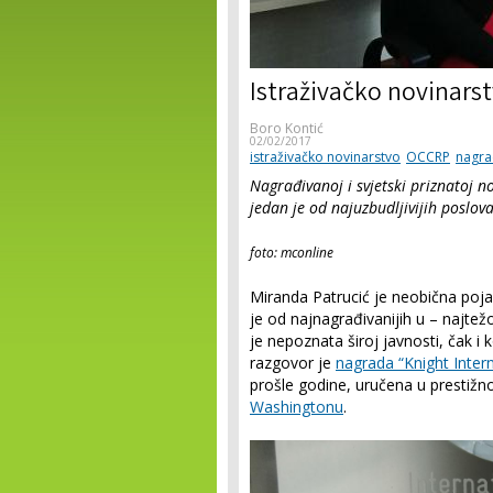
Istraživačko novinars
Boro Kontić
02/02/2017
istraživačko novinarstvo
OCCRP
nagra
Nagrađivanoj i svjetski priznatoj n
jedan je od najuzbudljivijih poslov
foto: mconline
Miranda Patrucić je neobična po
je od najnagrađivanijih u – najtež
je nepoznata široj javnosti, čak i
razgovor je
nagrada “Knight Inter
prošle godine, uručena u prestiž
Washingtonu
.