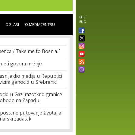
BHS
ENG
OGLASI
O MEDIACENTRU
erica / Take me to Bosnia!'
 meti govora mržnje
asnije dio medija u Republici
ivizira genocid u Srebrenici
cid u Gazi razotkrio granice
lobode na Zapadu
postane putovanje života, a
narski zadatak