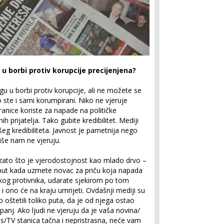
a u borbi protiv korupcije precijenjena?
u u borbi protiv korupcije, ali ne možete se
o ste i sami korumpirani. Niko ne vjeruje
nice koriste za napade na političke
h prijatelja. Tako gubite kredibilitet. Mediji
šeg kredibiliteta. Javnost je pametnija nego
iše nam ne vjeruju.
zato što je vjerodostojnost kao mlado drvo –
put kada uzmete novac za priču koja napada
čkog protivnika, udarate sjekirom po tom
 i ono će na kraju umrijeti. Ovdašnji mediji su
o oštetili toliko puta, da je od njega ostao
anj. Ako ljudi ne vjeruju da je vaša novina/
s/TV stanica tačna i nepristrasna, neće vam