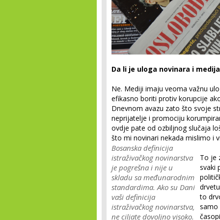
Da li je uloga novinara i medij
Ne. Mediji imaju veoma važnu ulog
efikasno boriti protiv korupcije ak
Dnevnom avazu zato što svoje stra
neprijatelje i promociju korumpirani
ovdje pate od ozbiljnog slučaja lo
što mi novinari nekada mislimo i v
Bosanska definicija
istraživačkog novinarstva
To je 
je pogrešna i nije u
svaki 
skladu sa međunarodnim
politi
standardima. Ako su Dani
drvetu
vaši definicija
to drv
istraživačkog novinarstva,
samo p
ne ciljate dovoljno visoko.
časopi