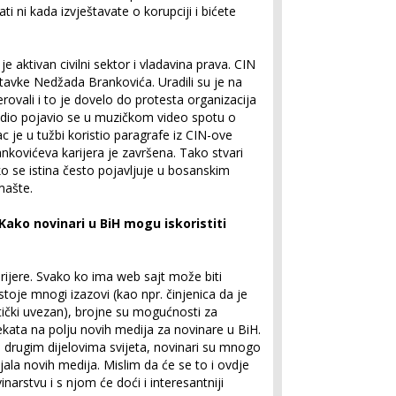
ati ni kada izvještavate o korupciji i bićete
je aktivan civilni sektor i vladavina prava. CIN
stavke Nedžada Brankovića. Uradili su je na
erovali i to je dovelo do protesta organizacija
adio pojavio se u muzičkom video spotu o
ilac je u tužbi koristio paragrafe iz CIN-ove
ankovićeva karijera je završena. Tako stvari
ako se istina često pojavljuje u bosanskim
mašte.
. Kako novinari u BiH mogu iskoristiti
rijere. Svako ko ima web sajt može biti
toje mnogi izazovi (kao npr. činjenica da je
itički uvezan), brojne su mogućnosti za
jekata na polju novih medija za novinare u BiH.
 drugim dijelovima svijeta, novinari su mnogo
ijala novih medija. Mislim da će se to i ovdje
inarstvu i s njom će doći i interesantniji