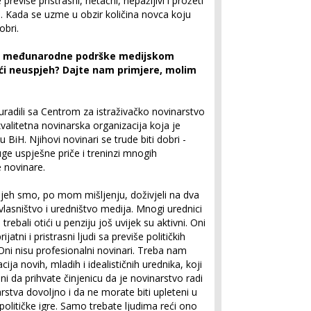
previše pristrasni, netačni, nepažljivi i prožeti
ma. Kada se uzme u obzir količina novca koju
obri.
jeh međunarodne podrške medijskom
eći neuspjeh? Dajte nam primjere, molim
adili sa Centrom za istraživačko novinarstvo
kvalitetna novinarska organizacija koja je
u BiH. Njihovi novinari se trude biti dobri -
uge uspješne priče i treninzi mnogih
e novinare.
eh smo, po mom mišljenju, doživjeli na dva
 vlasništvo i uredništvo medija. Mnogi urednici
 trebali otići u penziju još uvijek su aktivni. Oni
ijatni i pristrasni ljudi sa previše političkih
Oni nisu profesionalni novinari. Treba nam
cija novih, mladih i idealističnih urednika, koji
jni da prihvate činjenicu da je novinarstvo radi
rstva dovoljno i da ne morate biti upleteni u
političke igre. Samo trebate ljudima reći ono