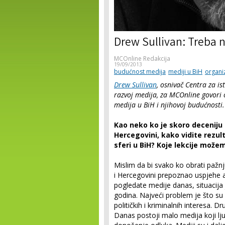
Drew Sullivan: Treba 
MCOnline Redakcija
19/09/2013
budućnost medija
mediji u BiH
organiz
Drew Sullivan
, osnivač Centra za is
razvoj medija, za MCOnline govori
medija u BiH i njihovoj budućnosti.
Kao neko ko je skoro deceniju 
Hercegovini, kako vidite rezu
sferi u BiH? Koje lekcije može
Mislim da bi svako ko obrati pažnj
i Hercegovini prepoznao uspjehe 
pogledate medije danas, situacija
godina. Najveći problem je što su
političkih i kriminalnih interesa. D
Danas postoji malo medija koji l