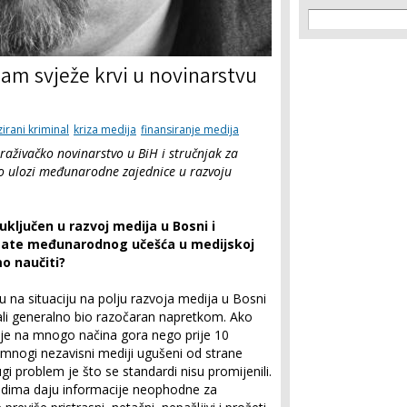
Search f
Search
nam svježe krvi u novinarstvu
irani kriminal
kriza medija
finansiranje medija
traživačko novinarstvo u BiH i stručnjak za
 o ulozi međunarodne zajednice u razvoju
uključen u razvoj medija u Bosni i
ltate međunarodnog učešća u medijskoj
mo naučiti?
u na situaciju na polju razvoja medija u Bosni
ali generalno bio razočaran napretkom. Ako
 je na mnogo načina gora nego prije 10
 mnogi nezavisni mediji ugušeni od strane
rugi problem je što se standardi nisu promijenili.
judima daju informacije neophodne za