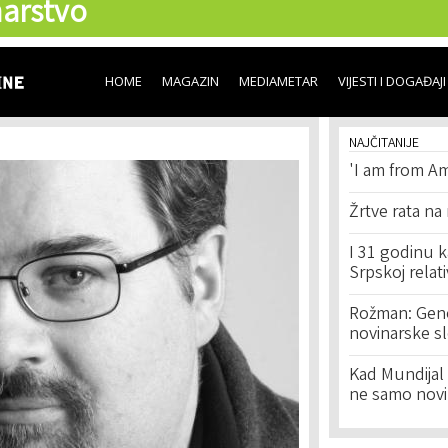
arstvo
Skip to
main
content
HOME
MAGAZIN
MEDIAMETAR
VIJESTI I DOGAĐAJI
NAJČITANIJE
'I am from Am
Žrtve rata na
I 31 godinu k
Srpskoj relat
Rožman: Geno
novinarske s
Kad Mundijal 
ne samo novi