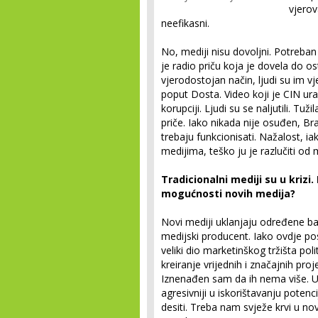
vjerov
neefikasni.
No, mediji nisu dovoljni. Potreban 
je radio priču koja je dovela do o
vjerodostojan način, ljudi su im vj
poput Dosta. Video koji je CIN ur
korupciji. Ljudi su se naljutili. Tuž
priče. Iako nikada nije osuđen, Br
trebaju funkcionisati. Nažalost, i
medijima, teško ju je razlučiti od 
Tradicionalni mediji su u krizi
mogućnosti novih medija?
Novi mediji uklanjaju određene ba
medijski producent. Iako ovdje pos
veliki dio marketinškog tržišta pol
kreiranje vrijednih i značajnih pro
Iznenađen sam da ih nema više. U
agresivniji u iskorištavanju potenc
desiti. Treba nam svježe krvi u nov