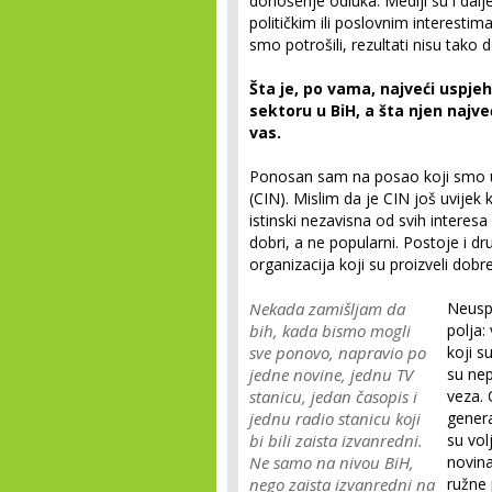
donošenje odluka. Mediji su i dalje 
političkim ili poslovnim interesti
smo potrošili, rezultati nisu tako d
Šta je, po vama, najveći usp
sektoru u BiH, a šta njen najv
vas.
Ponosan sam na posao koji smo ur
(CIN). Mislim da je CIN još uvijek 
istinski nezavisna od svih interesa 
dobri, a ne popularni. Postoje i dr
organizacija koji su proizveli dobr
Nekada zamišljam da
Neuspj
bih, kada bismo mogli
polja:
sve ponovo, napravio po
koji su
jedne novine, jednu TV
su nepr
stanicu, jedan časopis i
veza. 
jednu radio stanicu koji
genera
bi bili zaista izvanredni.
su vol
Ne samo na nivou BiH,
novina
nego zaista izvanredni na
ružne 