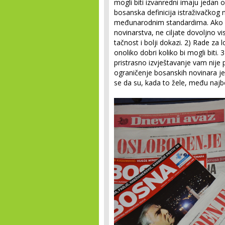
mogli biti izvanredni imaju jedan 
bosanska definicija istraživačkog 
međunarodnim standardima. Ako su 
novinarstva, ne ciljate dovoljno vi
tačnost i bolji dokazi. 2) Rade za 
onoliko dobri koliko bi mogli biti. 
pristrasno izvještavanje vam nije
ograničenje bosanskih novinara je 
se da su, kada to žele, među najbo