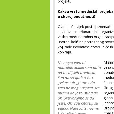
projekti.
Kakvu vrstu medijskih projek
u skoroj budućnosti?
Ovdje još uvijek postoji iznenađu
sav novac međunarodnih organizacij
velikih međunarodnih organizacija
uporedi količina potrošenog novca 
koji rade inovativne stvari i biće i
kopiraju.
Ne mogu vam ni
Mislim
nabrojati koliko sam puta
veza s
od medijskih urednika
donato
čuo da su ljudi u BiH
međuna
„seljaci“ ili „glupi“ i da
finans
zato ne mogu uspjeti. Ne
Googl
mislim da je to istina ali
organi
ok, pretvarajmo se da
global
jeste. Ok, vaši čitatelji su
jednos
seljaci. Napravite novine
Brojne
koje seljaci mogu
Challe