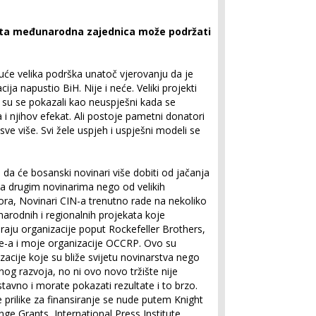
ata međunarodna zajednica može podržati
juće velika podrška unatoč vjerovanju da je
a napustio BiH. Nije i neće. Veliki projekti
 su se pokazali kao neuspješni kada se
i njihov efekat. Ali postoje pametni donatori
h sve više. Svi žele uspjeh i uspješni modeli se
 da će bosanski novinari više dobiti od jačanja
a drugim novinarima nego od velikih
ra, Novinari CIN-a trenutno rade na nekoliko
rodnih i regionalnih projekata koje
iraju organizacije poput Rockefeller Brothers,
e-a i moje organizacije OCCRP. Ovo su
zacije koje su bliže svijetu novinarstva nego
nog razvoja, no ni ovo novo tržište nije
tavno i morate pokazati rezultate i to brzo.
 prilike za finansiranje se nude putem Knight
nge Grants, International Press Institute