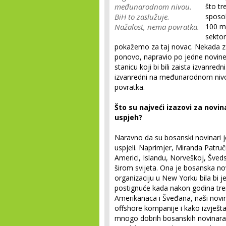
međunarodnom nivou.
što tr
BiH to zaslužuje.
sposo
Nažalost, nema povratka.
100 mi
sektor
pokažemo za taj novac. Nekada z
ponovo, napravio po jedne novine,
stanicu koji bi bili zaista izvanre
izvanredni na međunarodnom nivo
povratka.
Što su najveći izazovi za novin
uspjeh?
Naravno da su bosanski novinari je
uspjeli. Naprimjer, Miranda Patruč
Americi, Islandu, Norveškoj, Šved
širom svijeta. Ona je bosanska no
organizaciju u New Yorku bila bi je
postignuće kada nakon godina tre
Amerikanaca i Šveđana, naši novin
offshore kompanije i kako izvješt
mnogo dobrih bosanskih novinara. I