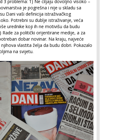
od 3 problema: 1) Ne ciljaju dovoljno visoko –
novinarstva je pogrešna i nije u skladu sa
Dani vaši definicija istraživačkog
soko. Potrebni su dublje istraživanje, veća
loše urednike koji ih ne motivišu da budu
3) Rade za politički orijentirane medije, a za
 potreban dobar novinar. Na kraju, najveće
njihova vlastita želja da budu dobri. Pokazalo
ljima na svijetu.