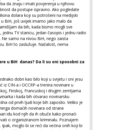
eba da znaju i imati povjerenja u njihovu
bnost da postupe ispravno. Ako pogledate
liona dolara koji su potrošeni na medijski
 u BiH, još uvijek imamo jako malo da
amišljam da bih, kada bismo mogli sve
 jednu TV stanicu, jedan časopis i jednu radio
dni. Ne samo na nivou BiH, nego zaista
u. BiH to zaslužuje. Nažalost, nema
are u BiH danas? Da li su oni sposobni za
dnako dobri kao bilo koji u svijetu i oni jesu
ić iz CIN-a i OCCRP-a trenira novinare u
skoj, Finskoj, Francuskoj i drugim zemljama
vinarka i kada bih otvarao novinarsku
dna od prvih ljudi koje bih zaposlio. Veliko je
ninga domaćih novinara od strane
ari idu kod njih da ih obuče kako pronaći
avati o organiziranom kriminalu. Poznajem
pak, moglo bi se reći da većina onih koji bi