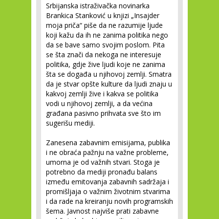
Srbijanska istraživačka novinarka
Brankica Stanković u knjizi „Insajder
moja priča“ piše da ne razumije ljude
koji kažu da ih ne zanima politika nego
da se bave samo svojim poslom. Pita
se šta znači da nekoga ne interesuje
politika, gdje žive ljudi koje ne zanima
šta se događa u njihovoj zemlji. Smatra
da je stvar opšte kulture da ljudi znaju u
kakvoj zemlji žive i kakva se politika
vodi u njihovoj zemlji, a da većina
građana pasivno prihvata sve što im
sugerišu mediji.
Zanesena zabavnim emisijama, publika
i ne obraća pažnju na važne probleme,
umorna je od važnih stvari. Stoga je
potrebno da mediji pronađu balans
između emitovanja zabavnih sadržaja i
promišljaja o važnim životnim stvarima
i da rade na kreiranju novih programskih
šema. Javnost najviše prati zabavne