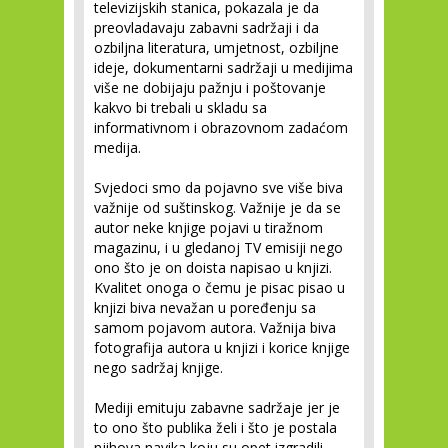
televizijskih stanica, pokazala je da
preovladavaju zabavni sadržaji i da
ozbiljna literatura, umjetnost, ozbiljne
ideje, dokumentarni sadržaji u medijima
više ne dobijaju pažnju i poštovanje
kakvo bi trebali u skladu sa
informativnom i obrazovnom zadaćom
medija.
Svjedoci smo da pojavno sve više biva
važnije od suštinskog. Važnije je da se
autor neke knjige pojavi u tiražnom
magazinu, i u gledanoj TV emisiji nego
ono što je on doista napisao u knjizi.
Kvalitet onoga o čemu je pisac pisao u
knjizi biva nevažan u poređenju sa
samom pojavom autora. Važnija biva
fotografija autora u knjizi i korice knjige
nego sadržaj knjige.
Mediji emituju zabavne sadržaje jer je
to ono što publika želi i što je postala
njihova navika koju su opet izgradili