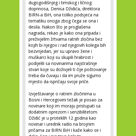
dugogodišnjeg i timskog i ličnog
doprinosa, Denisa Džidića, direktora
BIRN-a BiH, ona toliko podsjeća na
tematiku onoga zbog čega se ona i
desila. Nakon što je proglašena
nagrada, rekao je kako ona pripada i
preživjelim žrtvama ratnih zločina bez
kojih bi njegov i rad njegovih kolega bih
bezvrijedan, jer su upravo žene i
muškarci koji su skupili hrabrost i
podijelili sa novinarima najstrašnije
stvari koje su doživjeli ti čije poštovanje
treba da čuvaju i da im pruže sigurno
mjesto da ispričaju svoje priče.
Izvještavanje o ratnim zločinima u
Bosni i Hercegovini težak je posao za
novinare koji im moraju pristupati sa
dodatnim oprezom i senzibilitetom.
Džidić je u proteklih 12 godina kao
novinar i urednik radio na brojnim
pričama za BIRN BiH i kaže kako se i