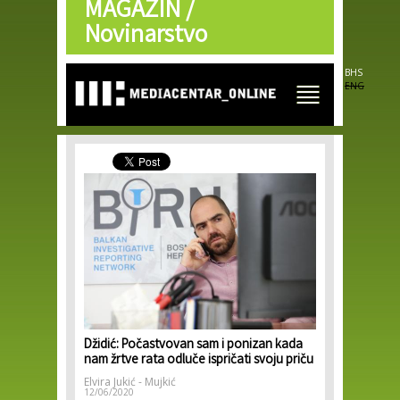
MAGAZIN /
Skip to
main
Novinarstvo
content
BHS
ENG
Džidić: Počastvovan sam i ponizan kada
nam žrtve rata odluče ispričati svoju priču
Elvira Jukić - Mujkić
12/06/2020