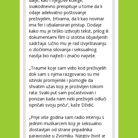
dalje, kao i njegove kolege,
svakodnevno preispituje u tome da li
odaje adekvatno poštovanje
preživjelim, žrtvama, da li kao novinar
ima fer i izbalansiran pristup. Dodaje
kako mu je teško izdvojiti tekst, prilog ili
dokumentarni film iz stotina objavljenih
sadržaja. Lično mu je rad izvještavanju
o zločinima silovanja i seksualnog
nasilja bio najteži i značio najviše.
„Traume koje sam vidio kod preživjelih
dok sam s njima razgovarao su me
istinski promijenile i pomogle da
shvatim užas koji je proživljen tokom
rata. Svaki put sam počastvovan i
ponizan kada nam neki preživjeli odluči
ispričati svoju priču“, kaže Džidić.
„Prije više godina sam radio intervju s
jednim muškarcem koji je seksualno
zlostavljan od strane pripadnika
paravojske u Zvorniku. Njegov život je