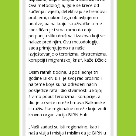
Ova metodologija, gdje se kreće od
suđenja i vijesti, detektiraju se trendovi i
problemi, nakon čega objavljujemo
analize, pa na kraju istraživačke teme –
specifičan je i smatramo da daje
potpuniju sliku društva i izazova koji se
nalaze pred njim. Ovu metodologiju,
sada primjenjujemo na naše
izvještavanje o terorizmu, ekstremizmu,
korupciji i migrantskoj krizi“, kaže Džidić.
Osim ratnih zločina, u posljednje tri
godine BIRN BiH je svoj rad proširio i
na teme koje su na određeni način
posljedice rata i dio stvarnosti u kojoj
živimo poput terorizma i korupcije, a
dio je to veće mreže timova Balkanske
istraživačke regionalne mreže koju vodi
krovna organizacija BIRN Hub.
„Naši zadaci su isti regionalno, kao i
naša vizija i misija i mislim da je BIRN u