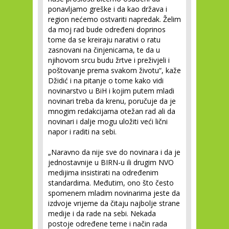
ponavljamo greške i da kao država i
region nećemo ostvariti napredak. Želim
da moj rad bude određeni doprinos
tome da se kreiraju narativi o ratu
zasnovani na činjenicama, te da u
njihovom srcu budu žrtve i preživjeli i
poštovanje prema svakom životu“, kaže
Džidić i na pitanje o tome kako vidi
novinarstvo u BiH i kojim putem mladi
novinari treba da krenu, poručuje da je
mnogim redakcijama otežan rad ali da
novinari i dalje mogu uložiti veći lični
napor i raditi na sebi.
„Naravno da nije sve do novinara i da je
jednostavnije u BIRN-u ili drugim NVO
medijima insistirati na određenim
standardima. Međutim, ono što često
spomenem mladim novinarima jeste da
izdvoje vrijeme da čitaju najbolje strane
medije i da rade na sebi. Nekada
postoje određene teme i način rada