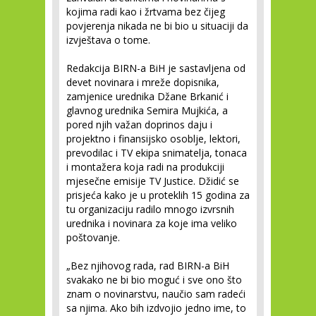
kojima radi kao i žrtvama bez čijeg
povjerenja nikada ne bi bio u situaciji da
izvještava o tome.
Redakcija BIRN-a BiH je sastavljena od
devet novinara i mreže dopisnika,
zamjenice urednika Džane Brkanić i
glavnog urednika Semira Mujkića, a
pored njih važan doprinos daju i
projektno i finansijsko osoblje, lektori,
prevodilac i TV ekipa snimatelja, tonaca
i montažera koja radi na produkciji
mjesečne emisije TV Justice. Džidić se
prisjeća kako je u proteklih 15 godina za
tu organizaciju radilo mnogo izvrsnih
urednika i novinara za koje ima veliko
poštovanje.
„Bez njihovog rada, rad BIRN-a BiH
svakako ne bi bio moguć i sve ono što
znam o novinarstvu, naučio sam radeći
sa njima. Ako bih izdvojio jedno ime, to