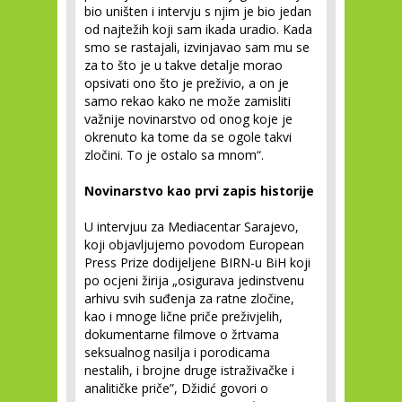
bio uništen i intervju s njim je bio jedan
od najtežih koji sam ikada uradio. Kada
smo se rastajali, izvinjavao sam mu se
za to što je u takve detalje morao
opsivati ono što je preživio, a on je
samo rekao kako ne može zamisliti
važnije novinarstvo od onog koje je
okrenuto ka tome da se ogole takvi
zločini. To je ostalo sa mnom“.
Novinarstvo kao prvi zapis historije
U intervjuu za Mediacentar Sarajevo,
koji objavljujemo povodom European
Press Prize dodijeljene BIRN-u BiH koji
po ocjeni žirija „osigurava jedinstvenu
arhivu svih suđenja za ratne zločine,
kao i mnoge lične priče preživjelih,
dokumentarne filmove o žrtvama
seksualnog nasilja i porodicama
nestalih, i brojne druge istraživačke i
analitičke priče”, Džidić govori o