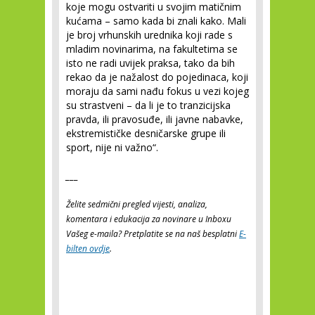
koje mogu ostvariti u svojim matičnim
kućama – samo kada bi znali kako. Mali
je broj vrhunskih urednika koji rade s
mladim novinarima, na fakultetima se
isto ne radi uvijek praksa, tako da bih
rekao da je nažalost do pojedinaca, koji
moraju da sami nađu fokus u vezi kojeg
su strastveni – da li je to tranzicijska
pravda, ili pravosuđe, ili javne nabavke,
ekstremističke desničarske grupe ili
sport, nije ni važno“.
___
Želite sedmični pregled vijesti, analiza,
komentara i edukacija za novinare u Inboxu
Vašeg e-maila? Pretplatite se na naš besplatni
E-
bilten ovdje
.