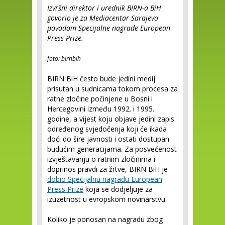
Izvršni direktor i urednik BIRN-a BiH
govorio je za Mediacentar Sarajevo
povodom Specijalne nagrade European
Press Prize.
foto: birnbih
BIRN BiH često bude jedini medij
prisutan u sudnicama tokom procesa za
ratne zločine počinjene u Bosni i
Hercegovini između 1992. i 1995.
godine, a vijest koju objave jedini zapis
određenog svjedočenja koji će ikada
doći do šire javnosti i ostati dostupan
budućim generacijama. Za posvećenost
izvještavanju o ratnim zločinima i
doprinos pravdi za žrtve, BIRN BiH je
dobio Specijalnu nagradu European
Press Prize
koja se dodjeljuje za
izuzetnost u evropskom novinarstvu.
Koliko je ponosan na nagradu zbog