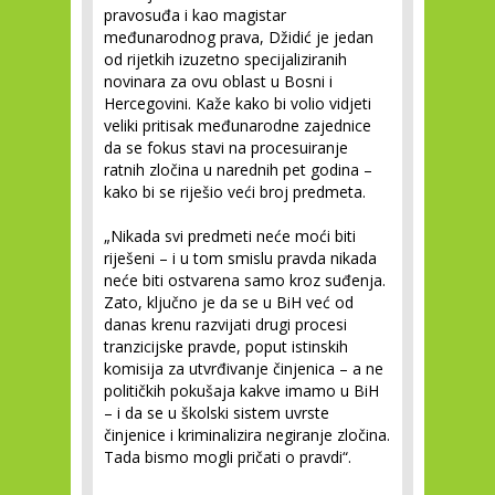
pravosuđa i kao magistar
međunarodnog prava, Džidić je jedan
od rijetkih izuzetno specijaliziranih
novinara za ovu oblast u Bosni i
Hercegovini. Kaže kako bi volio vidjeti
veliki pritisak međunarodne zajednice
da se fokus stavi na procesuiranje
ratnih zločina u narednih pet godina –
kako bi se riješio veći broj predmeta.
„Nikada svi predmeti neće moći biti
riješeni – i u tom smislu pravda nikada
neće biti ostvarena samo kroz suđenja.
Zato, ključno je da se u BiH već od
danas krenu razvijati drugi procesi
tranzicijske pravde, poput istinskih
komisija za utvrđivanje činjenica – a ne
političkih pokušaja kakve imamo u BiH
– i da se u školski sistem uvrste
činjenice i kriminalizira negiranje zločina.
Tada bismo mogli pričati o pravdi“.