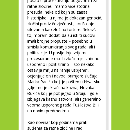
posao u procesuiranju odgovornih za
ratne zločine. Imamo više stotina
presuda, neke od kojih su zaista
historijske i u njima je dokazan genocid,
zločini protiv čovječnosti, korištenje
silovanja kao zločina torture. Rekavši
to, moram dodati da su isti ti sudovi
imali brojne propuste – posebno u
smislu komuniciranja svog rada, ali i
politizacije. U posljednje vrijeme
procesuiranje ratnih zločina je iznimno
usporeno i politizirano – što nekako
ostavlja mrlju na ranije uspjehe“,
ocjenjuje on i navodi primjere slučaja
Marka Radića koji je pušten u Hrvatsku
gdje mu je skraćena kazna, Novaka
Đukića koji je pobjegao u Srbiju i gdje
izbjegava kaznu zatvora, ali i generalno
veoma usporenog rada Tužilaštva BiH
na novim predmetima.
Kao novinar koji godinama prati
suđenja za ratne zločine i rad