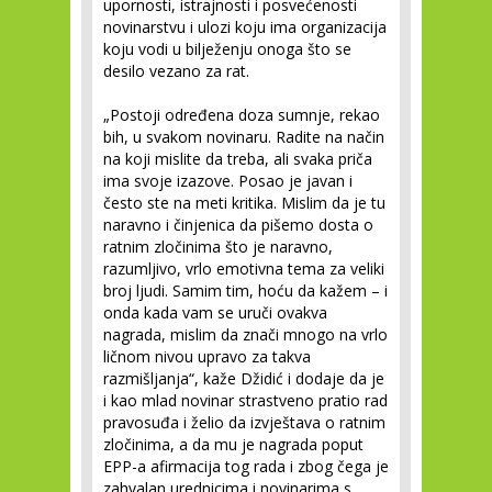
upornosti, istrajnosti i posvećenosti
novinarstvu i ulozi koju ima organizacija
koju vodi u bilježenju onoga što se
desilo vezano za rat.
„Postoji određena doza sumnje, rekao
bih, u svakom novinaru. Radite na način
na koji mislite da treba, ali svaka priča
ima svoje izazove. Posao je javan i
često ste na meti kritika. Mislim da je tu
naravno i činjenica da pišemo dosta o
ratnim zločinima što je naravno,
razumljivo, vrlo emotivna tema za veliki
broj ljudi. Samim tim, hoću da kažem – i
onda kada vam se uruči ovakva
nagrada, mislim da znači mnogo na vrlo
ličnom nivou upravo za takva
razmišljanja“, kaže Džidić i dodaje da je
i kao mlad novinar strastveno pratio rad
pravosuđa i želio da izvještava o ratnim
zločinima, a da mu je nagrada poput
EPP-a afirmacija tog rada i zbog čega je
zahvalan urednicima i novinarima s