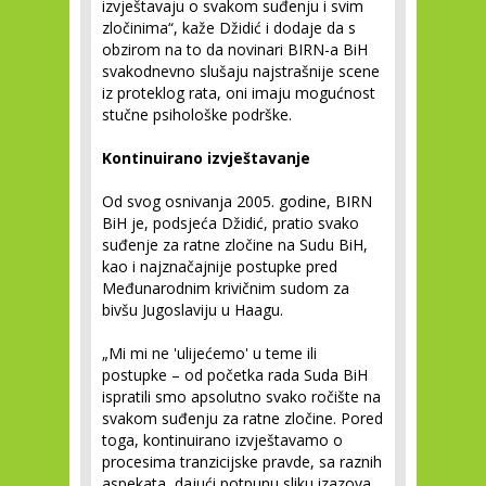
izvještavaju o svakom suđenju i svim
zločinima“, kaže Džidić i dodaje da s
obzirom na to da novinari BIRN-a BiH
svakodnevno slušaju najstrašnije scene
iz proteklog rata, oni imaju mogućnost
stučne psihološke podrške.
Kontinuirano izvještavanje
Od svog osnivanja 2005. godine, BIRN
BiH je, podsjeća Džidić, pratio svako
suđenje za ratne zločine na Sudu BiH,
kao i najznačajnije postupke pred
Međunarodnim krivičnim sudom za
bivšu Jugoslaviju u Haagu.
„Mi mi ne 'ulijećemo' u teme ili
postupke – od početka rada Suda BiH
ispratili smo apsolutno svako ročište na
svakom suđenju za ratne zločine. Pored
toga, kontinuirano izvještavamo o
procesima tranzicijske pravde, sa raznih
aspekata, dajući potpunu sliku izazova.