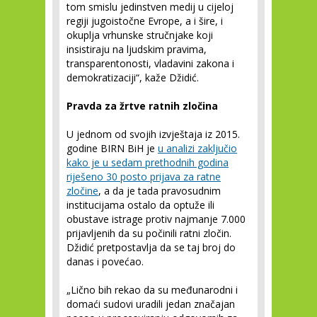
tom smislu jedinstven medij u cijeloj
regiji jugoistočne Evrope, a i šire, i
okuplja vrhunske stručnjake koji
insistiraju na ljudskim pravima,
transparentonosti, vladavini zakona i
demokratizaciji“, kaže Džidić.
Pravda za žrtve ratnih zločina
U jednom od svojih izvještaja iz 2015.
godine BIRN BiH je
u analizi zaključio
kako je u sedam prethodnih godina
riješeno 30 posto prijava za ratne
zločine
, a da je tada pravosudnim
institucijama ostalo da optuže ili
obustave istrage protiv najmanje 7.000
prijavljenih da su počinili ratni zločin.
Džidić pretpostavlja da se taj broj do
danas i povećao.
„Lično bih rekao da su međunarodni i
domaći sudovi uradili jedan značajan