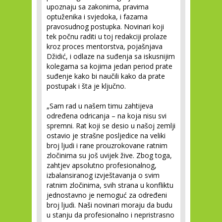
upoznaju sa zakonima, pravima
optuženika i svjedoka, i fazama
pravosudnog postupka. Novinari koji
tek počnu raditi u toj redakciji prolaze
kroz proces mentorstva, pojašnjava
Džidić, i odlaze na suđenja sa iskusnijim
kolegama sa kojima jedan period prate
suđenje kako bi naučili kako da prate
postupak i šta je ključno.
„Sam rad u našem timu zahtijeva
određena odricanja – na koja nisu svi
spremni. Rat koji se desio u našoj zemlji
ostavio je strašne posljedice na veliki
broj ljudi i rane prouzrokovane ratnim
zločinima su još uvijek žive. Zbog toga,
zahtjev apsolutno profesionalnog,
izbalansiranog izvještavanja o svim
ratnim zločinima, svih strana u konfliktu
jednostavno je nemoguć za određeni
broj ljudi. Naši novinari moraju da budu
u stanju da profesionalno i nepristrasno