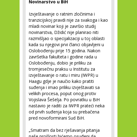
Novinarstvo u BiH
Izvještavanje o ratnim zločinima i
tranzicijskoj pravdi nije za svakoga i kao
mladi novinar koji je završio studij
novinarstva, Džidić nije planirao niti
razmišljao o specijalizaciji u toj oblasti
kada su njegovi prvi članci objavljeni u
Oslobođenju prije 15 godina. Nakon
završetka fakulteta i godine rada u
Oslobođenju, dobio je priliku za
tromjesečnu praksu u Institutu za
izvještavanje o ratu i miru (IWPR) u
Haagu gdje je naučio kako pratiti
suđenja i imao priliku izvještavati sa
velikih procesa, poput onog protiv
Vojislava Šešelja. Po povratku u BiH
nastavio je raditi za IWPR prateći neka
od prvih suđenja koja su prebačena
pred novoformirani Sud BiH.
„Smatram da bez rješavanja pitanja
naše prošlosti bićemo osuđeni da