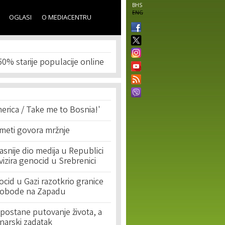
BHS
ENG
OGLASI
O MEDIACENTRU
50% starije populacije online
erica / Take me to Bosnia!'
 meti govora mržnje
asnije dio medija u Republici
ivizira genocid u Srebrenici
cid u Gazi razotkrio granice
lobode na Zapadu
postane putovanje života, a
narski zadatak