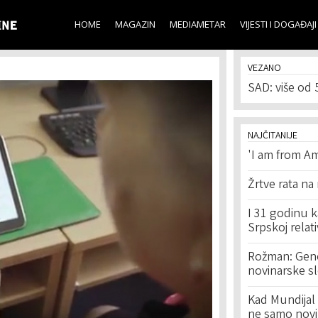
Skip to
main
HOME
MAGAZIN
MEDIAMETAR
VIJESTI I DOGAĐAJI
content
VEZANO
SAD: više od 
NAJČITANIJE
'I am from Am
Žrtve rata na
I 31 godinu k
Srpskoj relat
Rožman: Geno
novinarske s
Kad Mundijal 
ne samo novi