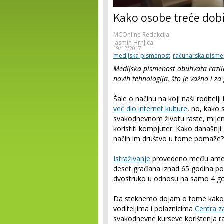
Kako osobe treće dobi
MCOnline Redakcija
Jasmin Hrnjica
19/12/2017
medijska pismenost
računarska pisme
Medijska pismenost obuhvata različit
novih tehnologija, što je važno i za
Šale o načinu na koji naši roditelj
već dio internet kulture
, no, kako 
svakodnevnom životu raste, mijenja
koristiti kompjuter. Kako današnji 
način im društvo u tome pomaže?
Istraživanje
provedeno među ameri
deset građana iznad 65 godina pos
dvostruko u odnosu na samo 4 go
Da steknemo dojam o tome kako ov
voditeljima i polaznicima
Centra z
svakodnevne kurseve korištenja r