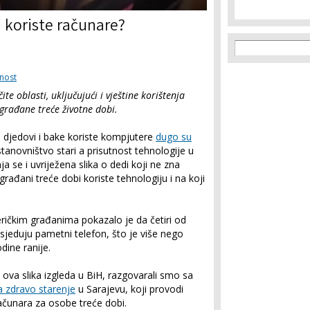
 koriste računare?
Search f
Search
nost
e oblasti, uključujući i vještine korištenja
 građane treće životne dobi.
i i djedovi i bake koriste kompjutere
dugo su
stanovništvo stari a prisutnost tehnologije u
 se i uvriježena slika o dedi koji ne zna
građani treće dobi koriste tehnologiju i na koji
čkim građanima pokazalo je da četiri od
jeduju pametni telefon, što je više nego
dine ranije.
a slika izgleda u BiH, razgovarali smo sa
a zdravo starenje
u Sarajevu, koji provodi
ačunara za osobe treće dobi.