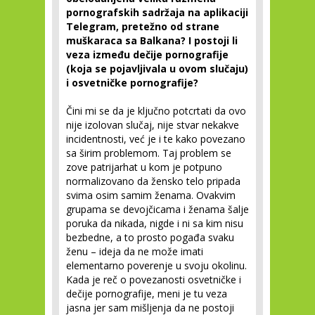
pornografskih sadržaja na aplikaciji
Telegram, pretežno od strane
muškaraca sa Balkana? I
postoji li
veza između dečije pornografije
(koja se pojavljivala u ovom slučaju)
i osvetničke pornografije?
Čini mi se da je ključno potcrtati da ovo
nije izolovan slučaj, nije stvar nekakve
incidentnosti, već je i te kako povezano
sa širim problemom. Taj problem se
zove patrijarhat u kom je potpuno
normalizovano da žensko telo pripada
svima osim samim ženama. Ovakvim
grupama se devojčicama i ženama šalje
poruka da nikada, nigde i ni sa kim nisu
bezbedne, a to prosto pogađa svaku
ženu – ideja da ne može imati
elementarno poverenje u svoju okolinu.
Kada je reč o povezanosti osvetničke i
dečije pornografije, meni je tu veza
jasna jer sam mišljenja da ne postoji