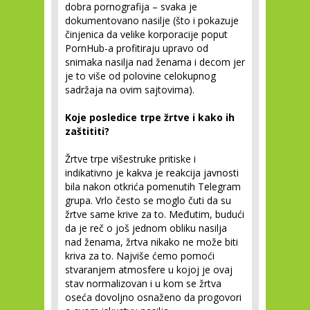
dobra pornografija – svaka je
dokumentovano nasilje (što i pokazuje
činjenica da velike korporacije poput
PornHub-a profitiraju upravo od
snimaka nasilja nad ženama i decom jer
je to više od polovine celokupnog
sadržaja na ovim sajtovima).
Koje posledice trpe žrtve i kako ih
zaštititi?
Žrtve trpe višestruke pritiske i
indikativno je kakva je reakcija javnosti
bila nakon otkrića pomenutih Telegram
grupa. Vrlo često se moglo čuti da su
žrtve same krive za to. Međutim, budući
da je reč o još jednom obliku nasilja
nad ženama, žrtva nikako ne može biti
kriva za to. Najviše ćemo pomoći
stvaranjem atmosfere u kojoj je ovaj
stav normalizovan i u kom se žrtva
oseća dovoljno osnaženo da progovori