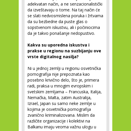
adekvatan način, a ne senzacionalistički
da izveštavaju o tome. Na taj način će
se slati nedvosmislena poruka i žrtvama
da su bezbedne da puste glas o
sopstvenom iskustvu, ali i počiniocima
da je takvo ponašanje nedopustivo.
Kakva su uporedna iskustva i
prakse u regionu na suzbijanju ove
vrste digitalnog nasilja?
Ni u jednoj zemlji u regionu osvetnička
pornografija nije prepoznata kao
posebno krivično delo, što je, primera
radi, praksa u mnogim evropskim i
svetskim zemljama – Francuska, Italija,
Nemačka, Malta, zatim Australija,
Izrael, Japan su samo neke zemlje u
kojima je osvetnička pornografija
zvanično kriminalizovana. Mislim da
različite organizacije i kolektivi na
Balkanu imaju veoma važnu ulogu u