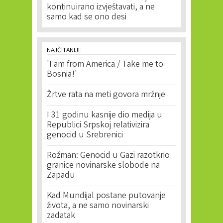
kontinuirano izvještavati, a ne
samo kad se ono desi
NAJČITANIJE
'I am from America / Take me to
Bosnia!'
Žrtve rata na meti govora mržnje
I 31 godinu kasnije dio medija u
Republici Srpskoj relativizira
genocid u Srebrenici
Rožman: Genocid u Gazi razotkrio
granice novinarske slobode na
Zapadu
Kad Mundijal postane putovanje
života, a ne samo novinarski
zadatak