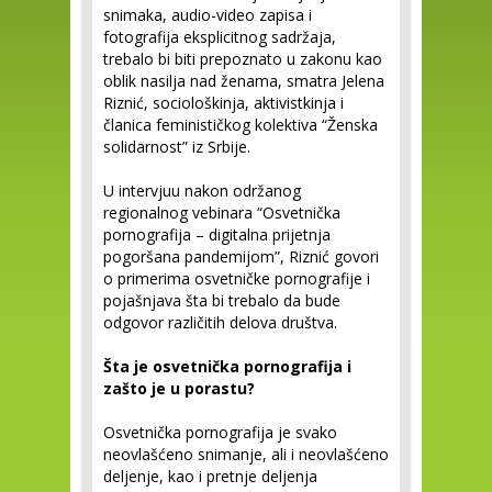
snimaka, audio-video zapisa i
fotografija eksplicitnog sadržaja,
trebalo bi biti prepoznato u zakonu kao
oblik nasilja nad ženama, smatra Jelena
Riznić, sociološkinja, aktivistkinja i
članica feminističkog kolektiva “Ženska
solidarnost” iz Srbije.
U intervjuu nakon održanog
regionalnog vebinara “Osvetnička
pornografija – digitalna prijetnja
pogoršana pandemijom”, Riznić govori
o primerima osvetničke pornografije i
pojašnjava šta bi trebalo da bude
odgovor različitih delova društva.
Šta je osvetnička pornografija i
zašto je u porastu?
Osvetnička pornografija je svako
neovlašćeno snimanje, ali i neovlašćeno
deljenje, kao i pretnje deljenja