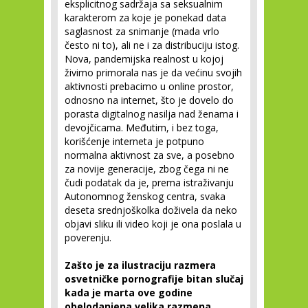
eksplicitnog sadržaja sa seksualnim
karakterom za koje je ponekad data
saglasnost za snimanje (mada vrlo
često ni to), ali ne i za distribuciju istog.
Nova, pandemijska realnost u kojoj
živimo primorala nas je da većinu svojih
aktivnosti prebacimo u online prostor,
odnosno na internet, što je dovelo do
porasta digitalnog nasilja nad ženama i
devojčicama. Međutim, i bez toga,
korišćenje interneta je potpuno
normalna aktivnost za sve, a posebno
za novije generacije, zbog čega ni ne
čudi podatak da je, prema istraživanju
Autonomnog ženskog centra, svaka
deseta srednjoškolka doživela da neko
objavi sliku ili video koji je ona poslala u
poverenju.
Zašto je za ilustraciju razmera
osvetničke pornografije bitan slučaj
kada je marta ove godine
obelodanjena velika razmena