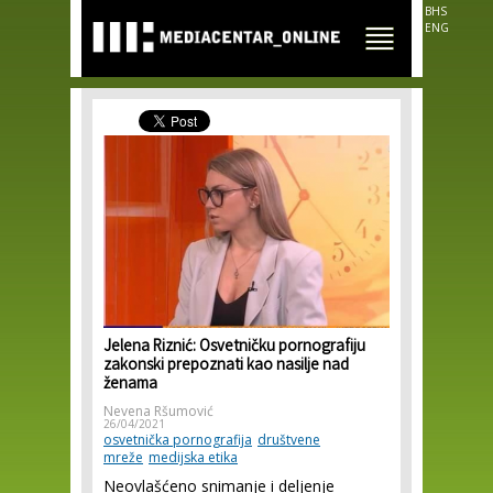
Skip to
BHS
main
ENG
content
Jelena Riznić: Osvetničku pornografiju
zakonski prepoznati kao nasilje nad
ženama
Nevena Ršumović
26/04/2021
osvetnička pornografija
društvene
mreže
medijska etika
Neovlašćeno snimanje i deljenje