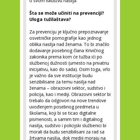
o svom iskustvu nasilja.
Šta se može učiniti na prevenciji?
Uloga tužilaštava?
Za prevenciju je ključno prepoznavanje
osvetničke pornografije kao jednog
oblika nasilja nad ženama. To bi značilo
dodavanje posebnog člana Krivičnog
zakonika prema kom će tužba ići po
službenoj dužnosti (umesto na privatnu
inicijativu, kao do sada). Osim toga, vrlo
je važno da sve institucije budu
senzibilisane za temu nasilja nad
ženama – obrazovni sektor, sudstvo i
policija, kao i mediji. Obrazovni sektor bi
trebalo da odgovori na nove trendove
uvođenjem posebnog predmeta u
školama, koji bi se ticao digitalne
pismenosti, a samim tim i digitalnog
nasilja, sudstvo i policijski službenici bi
morali da budu senzibilisani za rad sa
žrtvama nasilja, dok mediji moraju na