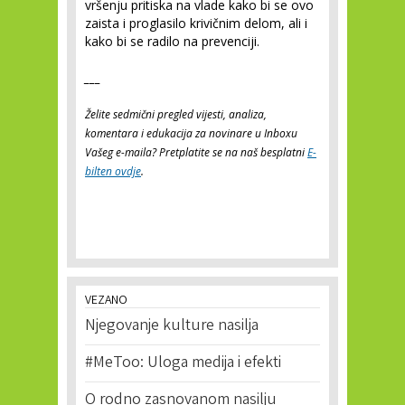
vršenju pritiska na vlade kako bi se ovo
zaista i proglasilo krivičnim delom, ali i
kako bi se radilo na prevenciji.
___
Želite sedmični pregled vijesti, analiza,
komentara i edukacija za novinare u Inboxu
Vašeg e-maila? Pretplatite se na naš besplatni
E-
bilten ovdje
.
VEZANO
Njegovanje kulture nasilja
#MeToo: Uloga medija i efekti
O rodno zasnovanom nasilju