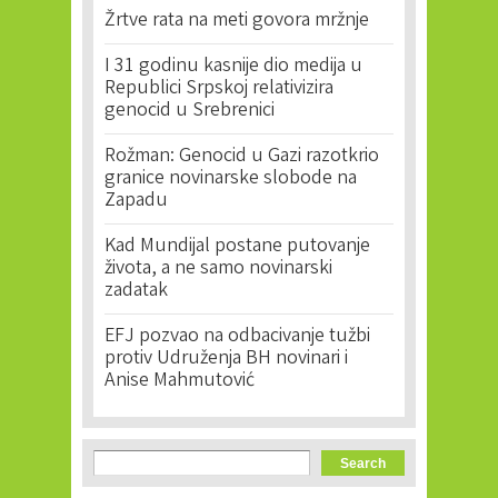
Žrtve rata na meti govora mržnje
I 31 godinu kasnije dio medija u
Republici Srpskoj relativizira
genocid u Srebrenici
Rožman: Genocid u Gazi razotkrio
granice novinarske slobode na
Zapadu
Kad Mundijal postane putovanje
života, a ne samo novinarski
zadatak
EFJ pozvao na odbacivanje tužbi
protiv Udruženja BH novinari i
Anise Mahmutović
Search form
Search