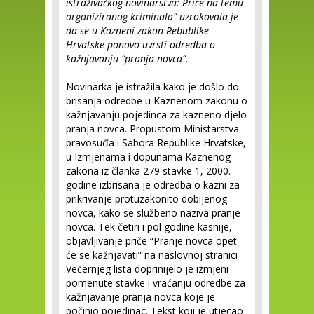
istraživačkog novinarstva: Priče na temu
organiziranog kriminala” uzrokovala je
da se u Kazneni zakon Rebublike
Hrvatske ponovo uvrsti odredba o
kažnjavanju “pranja novca”.
Novinarka je istražila kako je došlo do
brisanja odredbe u Kaznenom zakonu o
kažnjavanju pojedinca za kazneno djelo
pranja novca. Propustom Ministarstva
pravosuđa i Sabora Republike Hrvatske,
u Izmjenama i dopunama Kaznenog
zakona iz članka 279 stavke 1, 2000.
godine izbrisana je odredba o kazni za
prikrivanje protuzakonito dobijenog
novca, kako se službeno naziva pranje
novca. Tek četiri i pol godine kasnije,
objavljivanje priče “Pranje novca opet
će se kažnjavati” na naslovnoj stranici
Večernjeg lista doprinijelo je izmjeni
pomenute stavke i vraćanju odredbe za
kažnjavanje pranja novca koje je
počinio pojedinac. Tekst koji je utjecao