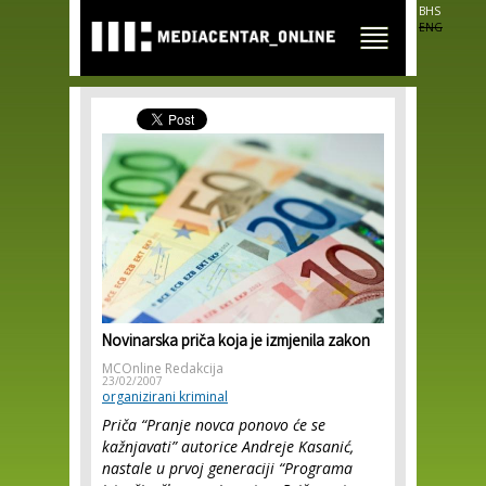
Skip to
BHS
main
ENG
content
Novinarska priča koja je izmjenila zakon
MCOnline Redakcija
23/02/2007
organizirani kriminal
Priča “Pranje novca ponovo će se
kažnjavati” autorice Andreje Kasanić,
nastale u prvoj generaciji “Programa