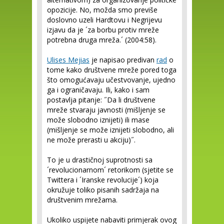
opozicije. No, možda smo previše
doslovno uzeli Hardtovu i Negrijevu
izjavu da je ´za borbu protiv mreže
potrebna druga mreža.´ (2004:58).
Ulises Mejias
je napisao predivan
rad
o
tome kako društvene mreže pored toga
što omogućavaju učestvovanje, ujedno
ga i ograničavaju. Ili, kako i sam
postavlja pitanje: ˝Da li društvene
mreže stvaraju javnosti (mišljenje se
može slobodno iznijeti) ili mase
(mišljenje se može iznijeti slobodno, ali
ne može prerasti u akciju)˝.
To je u drastičnoj suprotnosti sa
´revolucionarnom´ retorikom (sjetite se
Twittera i ´Iranske revolucije´) koja
okružuje toliko pisanih sadržaja na
društvenim mrežama.
Ukoliko uspijete nabaviti primjerak ovog