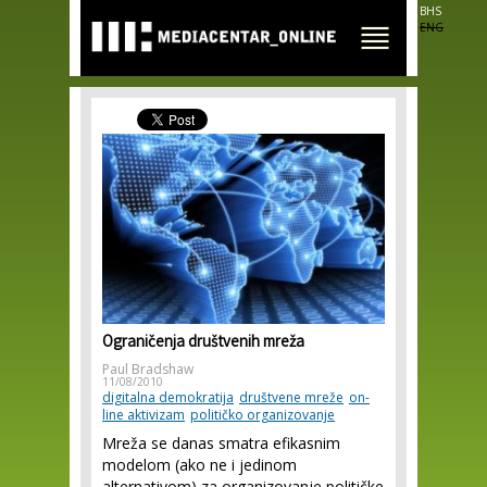
Skip to
BHS
main
ENG
content
Ograničenja društvenih mreža
Paul Bradshaw
11/08/2010
digitalna demokratija
društvene mreže
on-
line aktivizam
političko organizovanje
Mreža se danas smatra efikasnim
modelom (ako ne i jedinom
alternativom) za organizovanje političke