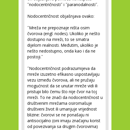
˝nodocentričnosti˝ i ˝paranodalnosti˝.
Nodocentričnost objašnjava ovako:
˝Mreža ne prepoznaje ništa osim
čvorova (engl. nodes). Ukoliko je nešto
dostupno na mreži, to se smatra
dijelom realnosti. Međutim, ukoliko je
nešto nedostupno, onda kao i da ne
postoji.˝
˝Nodocentričnost podrazumijeva da
mreže izuzetno efikasno uspostavljaju
vezu između čvorova, ali ne pružaju
mogućnost da se unutar mreže vidi ili
pristupi bilo čemu što nije čvor na toj
mreži. To ne znači da nodocentričnost u
društvenim mrežama osiromašuje
društveni život ili umanjuje vrijednost
blizine: čvorovi se ne ponašaju ni
antisocijalno (oni imaju značajnu korist
od povezivanja sa drugim čvorovima)