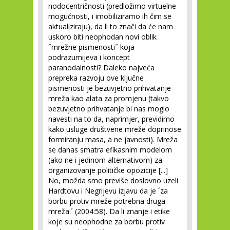
nodocentričnosti (predložimo virtuelne
mogućnosti, i imobiliziramo ih čim se
aktualiziraju), da li to znači da će nam
uskoro biti neophodan novi oblik
˝mrežne pismenosti˝ koja
podrazumijeva i koncept
paranodalnosti? Daleko najveća
prepreka razvoju ove ključne
pismenosti je bezuvjetno prihvatanje
mreža kao alata za promjenu (takvo
bezuvjetno prihvatanje bi nas moglo
navesti na to da, naprimjer, previdimo
kako usluge društvene mreže doprinose
formiranju masa, a ne javnosti). Mreža
se danas smatra efikasnim modelom
(ako ne i jedinom alternativom) za
organizovanje političke opozicije [...]
No, možda smo previše doslovno uzeli
Hardtovu i Negrijevu izjavu da je ´za
borbu protiv mreže potrebna druga
mreža.´ (2004:58). Da li znanje i etike
koje su neophodne za borbu protiv