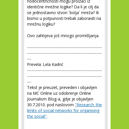
nodocentričnosti mogu proizaći iz
identične mrežne logike? Da li je cilj da
se jednostavno stvori ´bolja´ mreža? Ili
bismo u potpunosti trebali zaboraviti na
mrežnu logiku?
Ovo zahtijeva još mnogo promišljanja.
----------------------------------------------------
----------------------------------------------------
---
Prevela: Lela Kadrić
----------------------------------------------------
----------------------------------------------------
---
Tekst je preuzet, preveden i objavljen
na MC Online uz odobrenje Online
Journalism Blog-a, gdje je objavljen
30.7.2010. pod naslovom
"Research: the
limits of social networks for organising
the social"
.