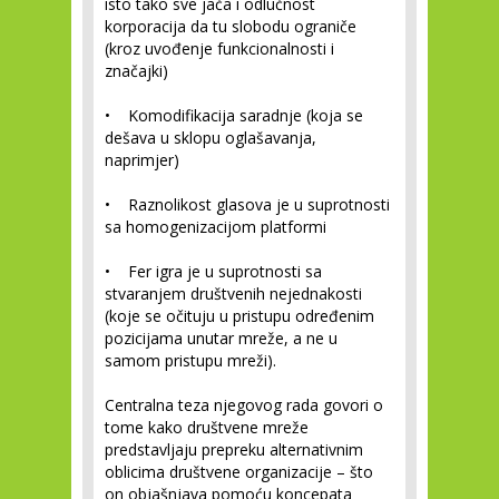
isto tako sve jača i odlučnost
korporacija da tu slobodu ograniče
(kroz uvođenje funkcionalnosti i
značajki)
• Komodifikacija saradnje (koja se
dešava u sklopu oglašavanja,
naprimjer)
• Raznolikost glasova je u suprotnosti
sa homogenizacijom platformi
• Fer igra je u suprotnosti sa
stvaranjem društvenih nejednakosti
(koje se očituju u pristupu određenim
pozicijama unutar mreže, a ne u
samom pristupu mreži).
Centralna teza njegovog rada govori o
tome kako društvene mreže
predstavljaju prepreku alternativnim
oblicima društvene organizacije – što
on objašnjava pomoću koncepata