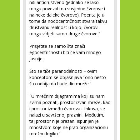
niti antidruštveno (jednako se lako
mogu povezati na susjedne čvorove i
na neke daleke čvorove). Poenta je u
tome da nodocentričnost stvara takvu
društvanu realnost u kojoj čvorovi
mogu vidjeti samo druge čvorove.˝
Prisjetite se samo šta znači
egocentričnost i biti će vam mnogo
jasnije.
Što se tiče paranodalnosti – ovim
konceptom se objašnjava ˝ono nešto
što odbija da bude dio mreže.˝
˝U mrežnim dijagramima koji su nam
svima poznati, prostor izvan mreže, kao
i prostor između čvorova i linkova, se
nalazi u savršenoj praznini. Međutim,
taj prostor nije prazan. Ispunjen je
mnoštvom koje ne prati organizacionu
mrežnu logiku.˝