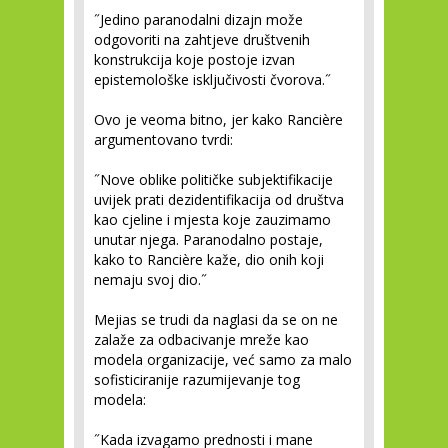
˝Jedino paranodalni dizajn može
odgovoriti na zahtjeve društvenih
konstrukcija koje postoje izvan
epistemološke isključivosti čvorova.˝
Ovo je veoma bitno, jer kako Rancière
argumentovano tvrdi:
˝Nove oblike političke subjektifikacije
uvijek prati dezidentifikacija od društva
kao cjeline i mjesta koje zauzimamo
unutar njega. Paranodalno postaje,
kako to Rancière kaže, dio onih koji
nemaju svoj dio.˝
Mejias se trudi da naglasi da se on ne
zalaže za odbacivanje mreže kao
modela organizacije, već samo za malo
sofisticiranije razumijevanje tog
modela:
˝Kada izvagamo prednosti i mane