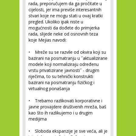
rada, preporučujem da ga pročitate u
cijelosti, jer ima previše interesantnih
stvari koje ne mogu stati u ovaj kratki
pregled. Ukoliko ipak niste u
mogućnosti da dođete do primjerka
rada, slijede neke od osnovnih teza
koje Mejias navodi:
• Mreže su se razvile od okvira koji su
bazirani na posmatranju u ˝aktualizirane
modele koji normaliziraju određenu
vrstu privatizirane javnosti˝ - drugim
riječima, to su tehnički konstrukti
bazirani na posmatranju fizičkog i
virtualnog ponašanja
• Trebamo razlikovati korporativne i
javne provajdere društvenih mreža, baš
kao što ih razlikujemo i u drugim
medijima
• Sloboda ekspanzije je sve veća, ali je