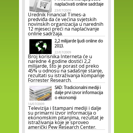
naplaćivati online sadržaje
23/07/2009
Urednik Financial Times-a
predviđa da će većina svjetskih
novinskih organizacija u narednih
12 mjeseci preći na naplaćivanje
online sadržaja.
2,2 milijarde ljudi online do
2013.
22/07/2009
Broj korisnika Interneta će u
naredne 4 godine dostići 2,2
milijarde, što je porast od preko
45% u odnosu na sadašnje stanje,
rezultati su istraživanja kompanije
Forrester Research.
SAD: Tradicionalni mediji i
dalje prvi izvor informacija
o ekonomiji
16/07/2009
Televizija i štampani mediji i dalje
su primarni izvor informacija o
ekonomskim pitanjima, rezultat je
istraživanja koje je sproveo
američki Pew Research Center.