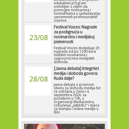
edukativni program
osmišljen s ciljem da
pomogne novinarima i
novinarkama u savladavanju
savremenih profesionalnih
izazova.
Festival Voices: Nagrade
za postignuća u
23/08
novinarstvu i medijskoj
pismenosti
Festival Voices dodjeljuje 25
nagrada od po 1200 eura
mladim novinarima i
zagovornicima medijskih
sloboda.
[Javna debata] Integritet
medija i sloboda govora:
28/08
Kuda dalje?
Javna debata o pravnom
okviru za slobodu medija bit
će održana u Zenici 4.
septembra 2026. sa
početkom u 10h, u
organizaciji Mediacentra,
Udruženja „JaBiHEU“ i Vijeća
za štampu i online medije u
BiH.