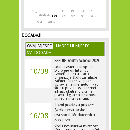
Pages
…
918
919
920
921
« first
‹
previous
922
923
924
925
926
…
next ›
last »
DOGAĐAJI
OVAJ MJESEC
NAREDNI MJESEC
SVI DOGAĐAJI
SEEDIG Youth School 2026
South Eastern European
10/08
Dialogue on Internet
Governance (SEEDIG)
organizuje školu za mlade
zainteresirane za pitanja
upravljanja internetom kao
što su privatnost, internet
infrastrukutra, digitalna
prava, digitalna sigurnost i
umjetna inteligencija.
Javni poziv za prijave:
Škola novinarske
16/08
izvrsnosti Mediacentra
Sarajevo
Škola novinarske izvrsnosti
Mediacentra je tromjesečni