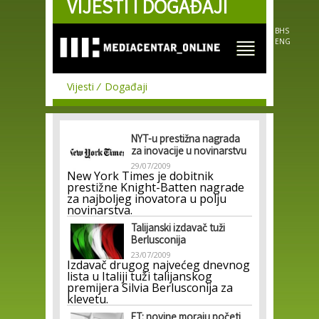
VIJESTI I DOGAĐAJI
Skip to
main
content
BHS
ENG
Vijesti
Događaji
NYT-u prestižna nagrada
za inovacije u novinarstvu
29/07/2009
New York Times je dobitnik
prestižne Knight-Batten nagrade
za najboljeg inovatora u polju
novinarstva.
Talijanski izdavač tuži
Berlusconija
23/07/2009
Izdavač drugog najvećeg dnevnog
lista u Italiji tuži talijanskog
premijera Silvia Berlusconija za
klevetu.
FT: novine moraju početi