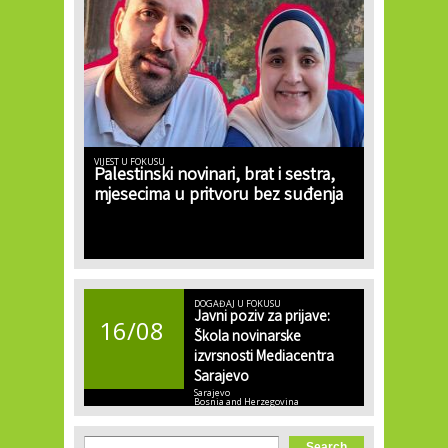
VIJEST U FOKUSU
Palestinski novinari, brat i sestra,
mjesecima u pritvoru bez suđenja
DOGAĐAJ U FOKUSU
Javni poziv za prijave:
16/08
Škola novinarske
izvrsnosti Mediacentra
Sarajevo
Sarajevo
Bosnia and Herzegovina
Search