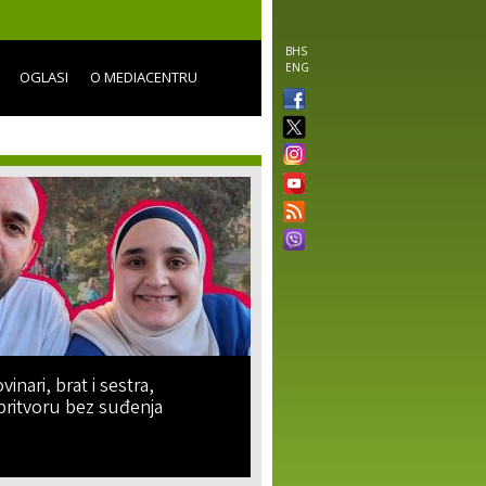
BHS
ENG
OGLASI
O MEDIACENTRU
vinari, brat i sestra,
pritvoru bez suđenja