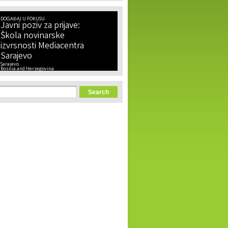
DOGAĐAJ U FOKUSU
Javni poziv za prijave:
Škola novinarske
izvrsnosti Mediacentra
Sarajevo
Sarajevo
Bosnia and Herzegovina
orm