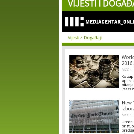
VIJESTI I DOGAĐ
Vijesti
Događaji
World
2016.
MCOnli
Ko zapo
opasnos
pitanja
Press 
New Y
izbor
MCOnli
Uredni
pristup
predsje