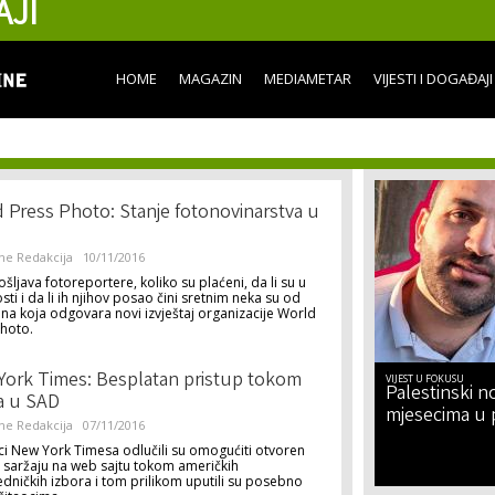
AJI
Skip to
main
content
HOME
MAGAZIN
MEDIAMETAR
VIJESTI I DOGAĐAJI
 Press Photo: Stanje fotonovinarstva u
ne Redakcija
10/11/2016
šljava fotoreportere, koliko su plaćeni, da li su u
ti i da li ih njihov posao čini sretnim neka su od
 na koja odgovara novi izvještaj organizacije World
Photo.
ork Times: Besplatan pristup tokom
VIJEST U FOKUSU
Palestinski no
a u SAD
mjesecima u 
ne Redakcija
07/11/2016
ci New York Timesa odlučili su omogućiti otvoren
 saržaju na web sajtu tokom američkih
dničkih izbora i tom prilikom uputili su posebno