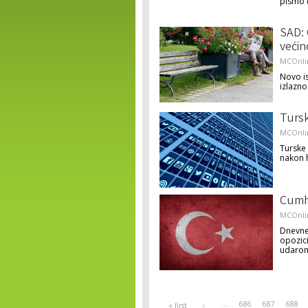
pismo 
SAD: 
većin
MCOnli
Novo is
izlazno
Tursk
MCOnli
Turske 
nakon 
Cumhu
MCOnli
Dnevne
opozici
udarom
Pages
…
686
687
688
« first
‹