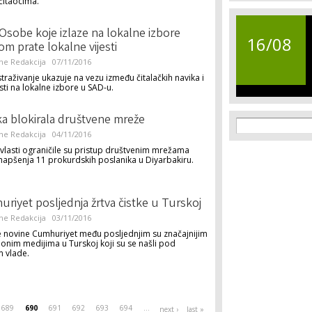
čitaocima.
Osobe koje izlaze na lokalne izbore
16/08
om prate lokalne vijesti
ne Redakcija
07/11/2016
traživanje ukazuje na vezu između čitalačkih navika i
sti na lokalne izbore u SAD-u.
a blokirala društvene mreže
Search f
Search
ne Redakcija
04/11/2016
vlasti ograničile su pristup društvenim mrežama
hapšenja 11 prokurdskih poslanika u Diyarbakiru.
riyet posljednja žrtva čistke u Turskoj
ne Redakcija
03/11/2016
 novine Cumhuriyet među posljednjim su značajnijim
onim medijima u Turskoj koji su se našli pod
 vlade.
689
690
691
692
693
694
…
next ›
last »