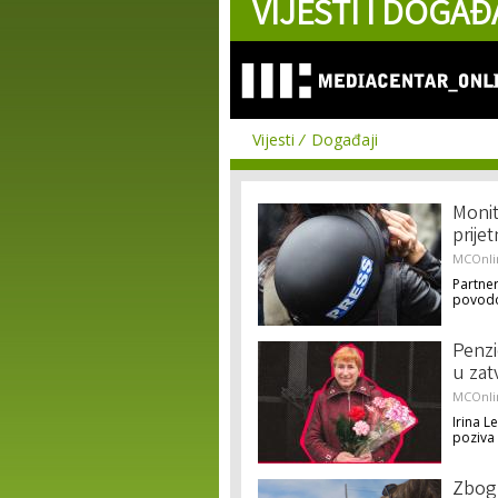
VIJESTI I DOGAĐ
Vijesti
Događaji
Monit
prije
MCOnli
Partner
povodo
Penzi
u zat
MCOnli
Irina L
poziva
Zbog