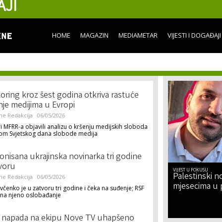
AJI
Skip to
main
content
HOME
MAGAZIN
MEDIAMETAR
VIJESTI I DOGAĐAJI
oring kroz šest godina otkriva rastuće
tnje medijima u Evropi
ne Redakcija
06/05/2026
i MFRR-a objavili analizu o kršenju medijskih sloboda
m Svjetskog dana slobode medija
onisana ukrajinska novinarka tri godine
voru
VIJEST U FOKUSU
Palestinski no
ne Redakcija
06/05/2026
mjesecima u 
evčenko je u zatvoru tri godine i čeka na suđenje; RSF
 na njeno oslobađanje
 napada na ekipu Nove TV uhapšeno