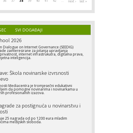
36
37
38
39
40
41
42
…
next ›
last »
SEC
SVI DOGAĐAJI
hool 2026
n Dialogue on Internet Governance (SEEDIG)
ade zainteresirane za pitanja upravljanja
rivatnost, internet infrastrukutra, digitalna prava,
jetna inteligencija.
jave: Škola novinarske izvrsnosti
jevo
nosti Mediacentra je tromjesečni edukativni
iljem da pomogne novinarima i novinarkama u
ih profesionalnih izazova.
Nagrade za postignuća u novinarstvu i
osti
ljuje 25 nagrada od po 1200 eura mladim
icima medijskih sloboda.