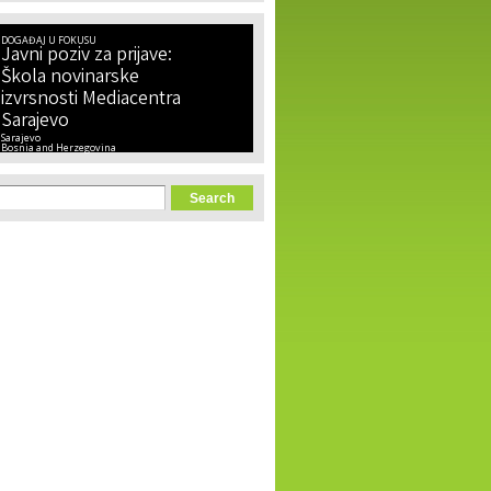
DOGAĐAJ U FOKUSU
Javni poziv za prijave:
Škola novinarske
izvrsnosti Mediacentra
Sarajevo
Sarajevo
Bosnia and Herzegovina
orm