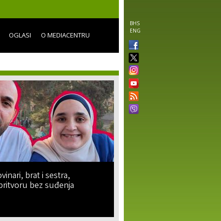
BHS
ENG
OGLASI
O MEDIACENTRU
vinari, brat i sestra,
pritvoru bez suđenja