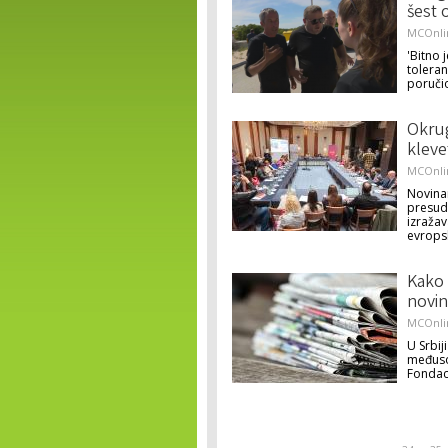
šest 
MCOnli
'Bitno 
toleran
poručio
Okrug
kleve
MCOnli
Novinar
presud
izražav
evrops
Kako 
novin
MCOnli
U Srbij
međuso
Fondaci
Pages