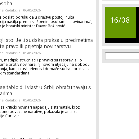
osoba
ne Redakcija
06/05/2026
je poslati poruku da u društvu postoji nulta
16/08
cija nasilja prema službenim osobama i novinarima',
 je hrvatski ministar Davor Božinović
li sto: Je li sudska praksa u predmetima
te pravo ili prijetnja novinarstvu
Search f
ne Redakcija
05/05/2026
Search
i, medijski stručnjaci i pravnici su raspravljali o
ama protiv novinara, njihovom utjecaju na slobodu
anja, kao i o usklađenosti domaće sudske prakse sa
kim standardima
se tabloidi i vlast u Srbiji obračunavaju s
arima
ne Redakcija
05/05/2026
i se kritički novinari napadaju sistematski, kroz
bno povezane narative, pokazala je analiza
je Ćuruvija