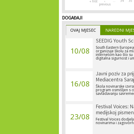
…
34
35
« first
‹
previous
DOGAĐAJI
OVAJ MJESEC
NAREDNI MJE
SEEDIG Youth Sc
South Eastern Europea
10/08
organizuje školu za ml
internetom kao što su p
digitalna sigurnost i um
Javni poziv za pri
Mediacentra Sara
16/08
Škola novinarske izvrs
program osmišljen s c
savladavanju savremen
Festival Voices: 
medijskoj pismen
23/08
Festival Voices dodje
novinarima i zagovorn