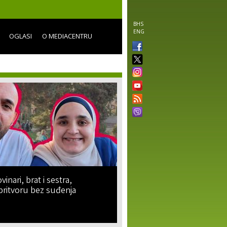
BHS
ENG
OGLASI
O MEDIACENTRU
vinari, brat i sestra,
pritvoru bez suđenja