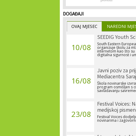
previous
DOGAĐAJI
OVAJ MJESEC
NAREDNI MJE
SEEDIG Youth Sc
South Eastern Europea
10/08
organizuje školu za ml
internetom kao što su p
digitalna sigurnost i um
Javni poziv za pri
Mediacentra Sara
16/08
Škola novinarske izvrs
program osmišljen s c
savladavanju savremen
Festival Voices: 
medijskoj pismen
23/08
Festival Voices dodje
novinarima i zagovorn