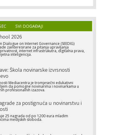
SEC
SVI DOGAĐAJI
hool 2026
n Dialogue on Internet Governance (SEEDIG)
ade zainteresirane za pitanja upravljanja
rivatnost, internet infrastrukutra, digitalna prava,
jetna inteligencija.
jave: Škola novinarske izvrsnosti
jevo
nosti Mediacentra je tromjesečni edukativni
iljem da pomogne novinarima i novinarkama u
ih profesionalnih izazova.
Nagrade za postignuća u novinarstvu i
osti
ljuje 25 nagrada od po 1200 eura mladim
icima medijskih sloboda.