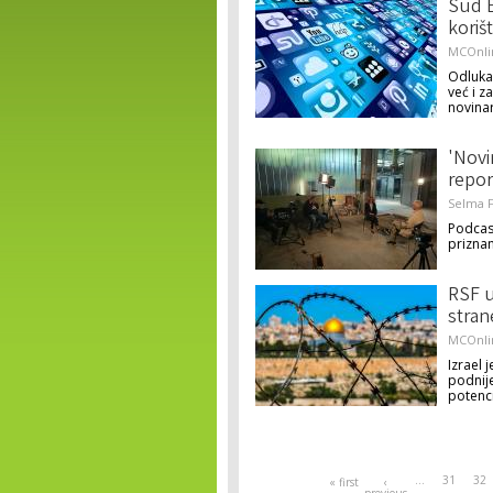
Sud E
koriš
MCOnli
Odluka 
već i z
novina
'Novi
repor
Selma F
Podcas
priznan
RSF u
stran
MCOnli
Izrael 
podnije
potenc
Pages
…
31
32
« first
‹