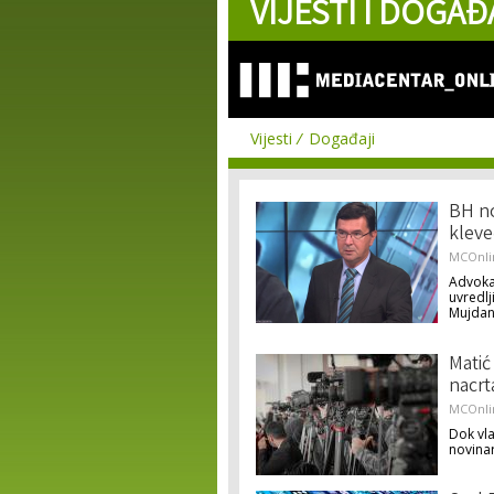
VIJESTI I DOGAĐ
Vijesti
Događaji
BH no
kleve
MCOnli
Advokat
uvredlj
Mujdan
Matić
nacrt
MCOnli
Dok vla
novinar