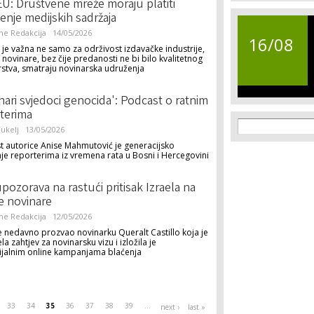
U: Društvene mreže moraju platiti
tenje medijskih sadržaja
ne Redakcija
14/05/2026
16/08
je važna ne samo za održivost izdavačke industrije,
a novinare, bez čije predanosti ne bi bilo kvalitetnog
rstva, smatraju novinarska udruženja
nari svjedoci genocida': Podcast o ratnim
terima
Search f
Search
ukelj
13/05/2026
t autorice Anise Mahmutović je generacijsko
je reporterima iz vremena rata u Bosni i Hercegovini
pozorava na rastući pritisak Izraela na
e novinare
ne Redakcija
12/05/2026
je nedavno prozvao novinarku Queralt Castillo koja je
la zahtjev za novinarsku vizu i izložila je
ijalnim online kampanjama blaćenja
33
34
35
36
37
38
39
…
next ›
last »