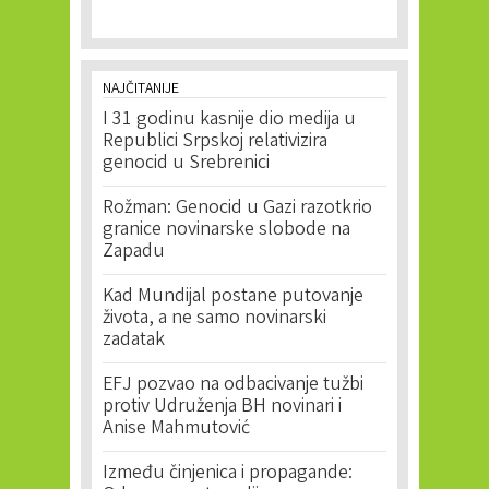
NAJČITANIJE
I 31 godinu kasnije dio medija u
Republici Srpskoj relativizira
genocid u Srebrenici
Rožman: Genocid u Gazi razotkrio
granice novinarske slobode na
Zapadu
Kad Mundijal postane putovanje
života, a ne samo novinarski
zadatak
EFJ pozvao na odbacivanje tužbi
protiv Udruženja BH novinari i
Anise Mahmutović
Između činjenica i propagande: