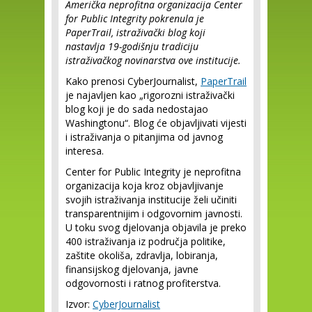
Američka neprofitna organizacija Center
for Public Integrity pokrenula je
PaperTrail, istraživački blog koji
nastavlja 19-godišnju tradiciju
istraživačkog novinarstva ove institucije.
Kako prenosi CyberJournalist,
PaperTrail
je najavljen kao „rigorozni istraživački
blog koji je do sada nedostajao
Washingtonu“. Blog će objavljivati vijesti
i istraživanja o pitanjima od javnog
interesa.
Center for Public Integrity je neprofitna
organizacija koja kroz objavljivanje
svojih istraživanja institucije želi učiniti
transparentnijim i odgovornim javnosti.
U toku svog djelovanja objavila je preko
400 istraživanja iz područja politike,
zaštite okoliša, zdravlja, lobiranja,
finansijskog djelovanja, javne
odgovornosti i ratnog profiterstva.
Izvor:
CyberJournalist