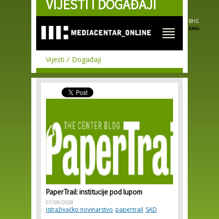
VIJESTI I DOGAĐAJI
Skip to
main
content
BHS
ENG
Vijesti
Događaji
PaperTrail: institucije pod lupom
07/08/2008
istraživačko novinarstvo
papertrail
SAD