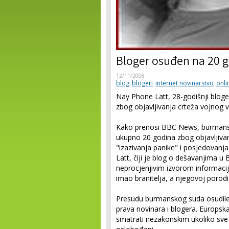
Bloger osuđen na 20 
12/11/2008
blog
blogeri
internet novinarstvo
onli
Nay Phone Latt, 28-godišnji blog
zbog objavljivanja crteža vojnog
Kako prenosi BBC News, burmansk
ukupno 20 godina zbog objavljiva
"izazivanja panike" i posjedovanj
Latt, čiji je blog o dešavanjima
neprocjenjivim izvorom informacij
imao branitelja, a njegovoj porodi
Presudu burmanskog suda osudile s
prava novinara i blogera. Europska
smatrati nezakonskim ukoliko sve b