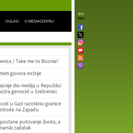
BHS
ENG
OGLASI
O MEDIACENTRU
erica / Take me to Bosnia!'
 meti govora mržnje
asnije dio medija u Republici
ivizira genocid u Srebrenici
cid u Gazi razotkrio granice
lobode na Zapadu
postane putovanje života, a
narski zadatak