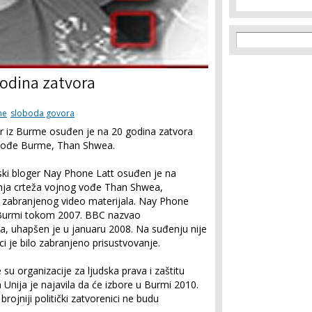
Search f
Search
godina zatvora
ne
sloboda govora
er iz Burme osuđen je na 20 godina zatvora
 vođe Burme, Than Shwea.
i bloger Nay Phone Latt osuđen je na
nja crteža vojnog vođe Than Shwea,
a zabranjenog video materijala. Nay Phone
 u Burmi tokom 2007. BBC nazvao
a, uhapšen je u januaru 2008. Na suđenju nije
ci je bilo zabranjeno prisustvovanje.
u organizacije za ljudska prava i zaštitu
 Unija je najavila da će izbore u Burmi 2010.
rojniji politički zatvorenici ne budu