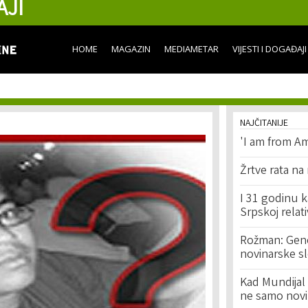
AJI
Skip to
main
content
HOME
MAGAZIN
MEDIAMETAR
VIJESTI I DOGAĐAJI
NAJČITANIJE
'I am from Am
Žrtve rata na
I 31 godinu k
Srpskoj relat
Rožman: Geno
novinarske s
Kad Mundijal 
ne samo novi