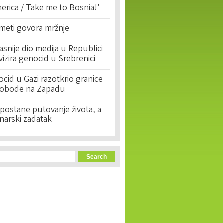
erica / Take me to Bosnia!'
 meti govora mržnje
asnije dio medija u Republici
ivizira genocid u Srebrenici
cid u Gazi razotkrio granice
lobode na Zapadu
postane putovanje života, a
narski zadatak
orm