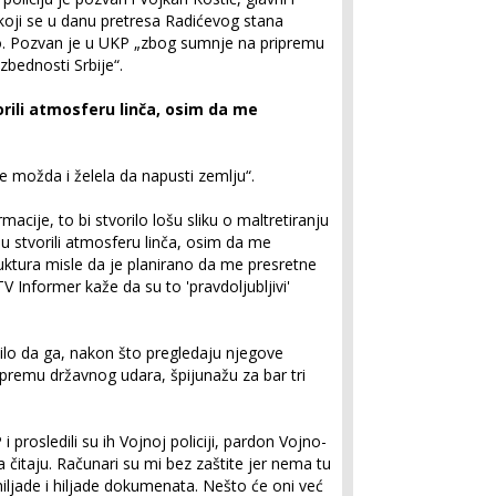
koji se u danu pretresa Radićevog stana
sao. Pozvan je u UKP „zbog sumnje na pripremu
zbednosti Srbije“.
orili atmosferu linča, osim da me
e možda i želela da napusti zemlju“.
acije, to bi stvorilo lošu sliku o maltretiranju
u stvorili atmosferu linča, osim da me
uktura misle da je planirano da me presretne
 TV Informer kaže da su to 'pravdoljubljivi'
dilo da ga, nakon što pregledaju njegove
ipremu državnog udara, špijunažu za bar tri
prosledili su ih Vojnoj policiji, pardon Vojno-
čitaju. Računari su mi bez zaštite jer nema tu
iljade i hiljade dokumenata. Nešto će oni već