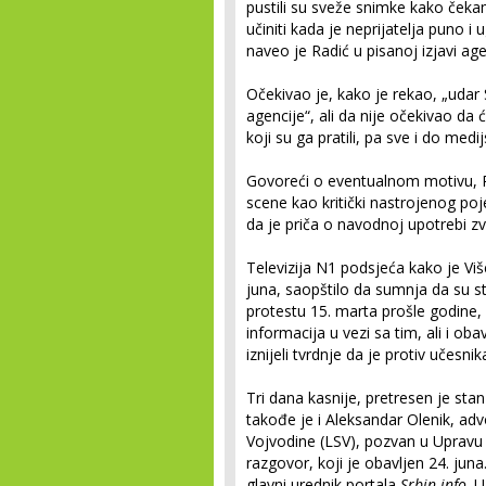
pustili su sveže snimke kako čeka
učiniti kada je neprijatelja puno i
naveo je Radić u pisanoj izjavi age
Očekivao je, kako je rekao, „uda
agencije“, ali da nije očekivao da 
koji su ga pratili, pa sve i do medi
Govoreći o eventualnom motivu, Rad
scene kao kritički nastrojenog po
da je priča o navodnoj upotrebi zv
Televizija N1 podsjeća kako je Viš
juna, saopštilo da sumnja da su st
protestu 15. marta prošle godine, 
informacija u vezi sa tim, ali i o
iznijeli tvrdnje da je protiv učesn
Tri dana kasnije, pretresen je sta
takođe je i Aleksandar Olenik, ad
Vojvodine (LSV), pozvan u Upravu k
razgovor, koji je obavljen 24. juna
glavni urednik portala
Srbin.info
. U