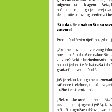
odgovorni urednik agencije Beta, 
našao s njim, jer ga je intervjui
dela protiv ustavnog uređenja i be
'Šta da učine nakon što su stv
zatvore?'
Prema Radićevim riječima, „vlast j
„Ako me stave u pritvor zbog inform
novinara. Šta da učine nakon što s
zatvore? Neki iz bezbednosnih str
na ulici jedan ili više batinaša i da
građani", naveo je Radić.
Još je rekao kako ga ne bi iznena
računare i telefone, optuže za „pr
službe i ekstremizam“.
„Elektronske uređaje uzeo je MUP i 
bezbednosnoj agenciji (VBA). Neka 
ništa što ugrožava državu, samo h