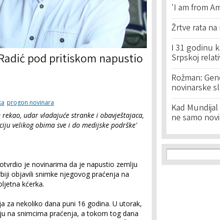
'I am from Am
Žrtve rata na
I 31 godinu k
 Radić pod pritiskom napustio
Srpskoj relat
Rožman: Geno
novinarske s
ka
progon novinara
Kad Mundijal 
e rekao, udar vladajuće stranke i obavještajaca,
ne samo novi
kciju velikog obima sve i do medijske podrške'
Search f
Search
potvrdio je novinarima da je napustio zemlju
rbiji objavili snimke njegovog praćenja na
ljetna kćerka.
a za nekoliko dana puni 16 godina. U utorak,
 nju na snimcima praćenja, a tokom tog dana