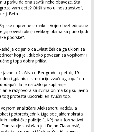
m u parku da ona završi neke obaveze. Šta
 ugroze vam dete? Otišli smo u inostranstvo“,
nciji Beta.
r Srpske napredne stranke i Vojno-bezbednosne
će „sprovesti akciju velikog obima sa puno ljudi
jske podrške“.
ić je ocijenio da „vlast želi da ga ukloni sa
jedinca“ koji je „duboko povezan sa vojskom“ i
učnog topa dobra prilika.
e javno tužilaštvo u Beogradu u petak, 19.
udenti „planirali simulaciju zvučnog topa“ na
dodajući da je naložilo prikupljanje
bavljanje razgovora sa svima onima koji su javno
ika tog protesta upotrebljen zvučni top.
n vojnom analitičaru Aleksandru Radiću, a
vokat i potpredsjednik Lige socijaldemokrata
riminalističke policije (UKP) na informativni
. Dan ranije saslušan je i Dejan Zlatanović,
 policiju je pozvan i Vojkan Kostić, glavni i