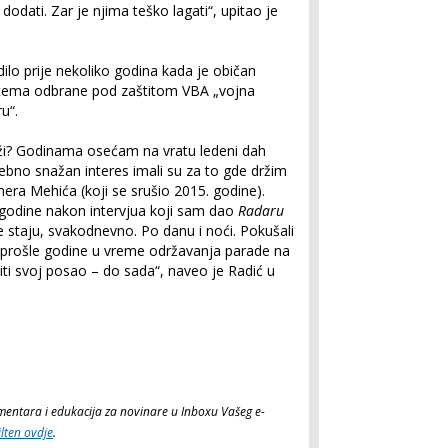
e dodati. Zar je njima teško lagati“, upitao je
dilo prije nekoliko godina kada je običan
stema odbrane pod zaštitom VBA „vojna
u“.
laži? Godinama osećam na vratu ledeni dah
sebno snažan interes imali su za to gde držim
era Mehića (koji se srušio 2015. godine).
e godine nakon intervjua koji sam dao
Radaru
taju, svakodnevno. Po danu i noći. Pokušali
prošle godine u vreme održavanja parade na
ti svoj posao – do sada“, naveo je Radić u
komentara i edukacija za novinare u Inboxu Vašeg e-
ilten ovdje
.