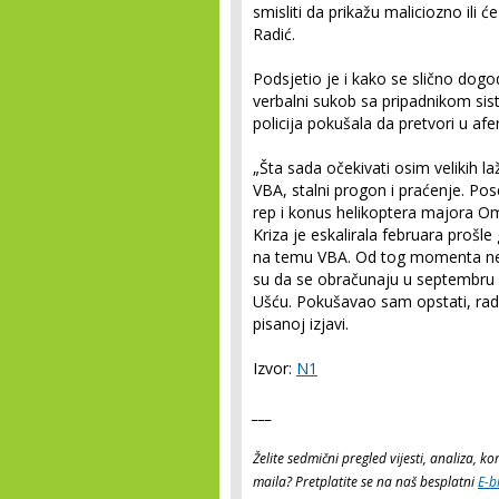
smisliti da prikažu maliciozno ili ć
Radić.
Podsjetio je i kako se slično dogo
verbalni sukob sa pripadnikom si
policija pokušala da pretvori u afer
„Šta sada očekivati osim velikih 
VBA, stalni progon i praćenje. Po
rep i konus helikoptera majora Om
Kriza je eskalirala februara prošl
na temu VBA. Od tog momenta ne s
su da se obračunaju u septembru 
Ušću. Pokušavao sam opstati, radi
pisanoj izjavi.
Izvor:
N1
___
Želite sedmični pregled vijesti, analiza, 
maila? Pretplatite se na naš besplatni
E-b