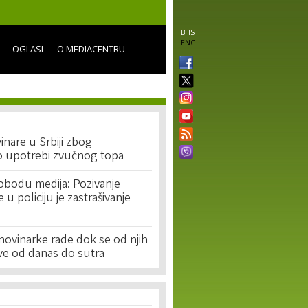
BHS
ENG
OGLASI
O MEDIACENTRU
vinare u Srbiji zbog
 o upotrebi zvučnog topa
slobodu medija: Pozivanje
u policiju je zastrašivanje
i novinarke rade dok se od njih
ve od danas do sutra