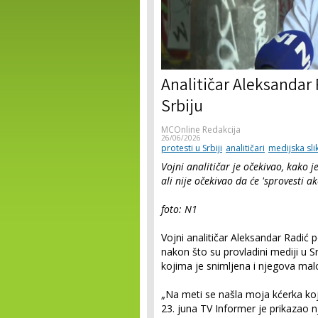
Analitičar Aleksandar
Srbiju
MCOnline Redakcija
26/06/2026
protesti u Srbiji
analitičari
medijska sli
Vojni analitičar je očekivao, kako j
ali nije očekivao da će 'sprovesti a
foto: N1
Vojni analitičar Aleksandar Radić 
nakon što su provladini mediji u S
kojima je snimljena i njegova malo
„Na meti se našla moja kćerka koj
23. juna TV Informer je prikazao