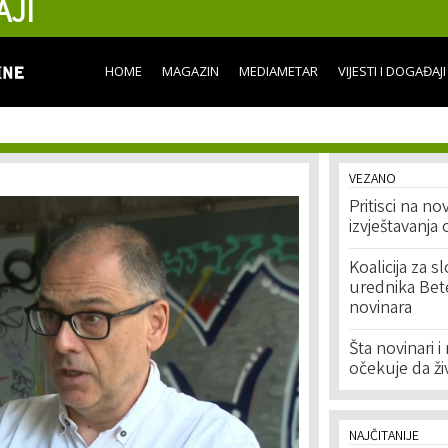
AJI
Skip to
main
content
HOME
MAGAZIN
MEDIAMETAR
VIJESTI I DOGAĐAJI
VEZANO
Pritisci na no
izvještavanja
Koalicija za 
urednika Bete 
novinara
Šta novinari 
očekuje da ži
NAJČITANIJE