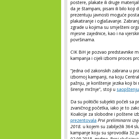
postere, plakate ili druge materija
da je štampani, pisani ili bilo koji 
prezentuju javnosti moguće posta
plakatiranje i oglašavanje. Zabranje
zgrade u kojima su smješteni orga
mjesne zajednice, kao i na vjersk
površinama.
CIK BiH je pozvao predstavnike me
kampanja i cijeli izborni proces 
“Jedna od zakonskih zabrana u pra
izbornoj kampanji, na koju Centra
pažnju, je korištenje jezika koji bi
širenje mržnje”, stoji u
saopštenju
Da su politički subjekti počeli s
zvaničnog početka, iako je to zak
Koalicije za slobodne i poštene iz
prezentovala
Prvi preliminarni iz
2018.
u kojem su zabilježili 364 
kampanje koju su sprovodila 32 po
02.09.2018. godine. Broj slučaje