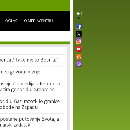
BHS
ENG
OGLASI
O MEDIACENTRU
erica / Take me to Bosnia!'
 meti govora mržnje
asnije dio medija u Republici
ivizira genocid u Srebrenici
cid u Gazi razotkrio granice
lobode na Zapadu
postane putovanje života, a
narski zadatak