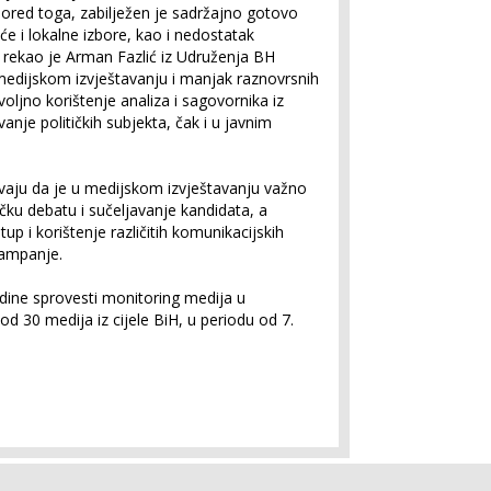
ored toga, zabilježen je sadržajno gotovo
e i lokalne izbore, kao i nedostatak
”, rekao je Arman Fazlić iz Udruženja BH
medijskom izvještavanju i manjak raznovrsnih
ljno korištenje analiza i sagovornika iz
anje političkih subjekta, čak i u javnim
vaju da je u medijskom izvještavanju važno
tičku debatu i sučeljavanje kandidata, a
tup i korištenje različitih komunikacijskih
kampanje.
dine sprovesti monitoring medija u
d 30 medija iz cijele BiH, u periodu od 7.