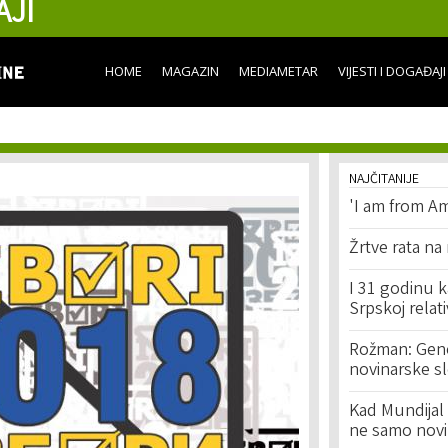
AJI
Skip to
main
content
HOME
MAGAZIN
MEDIAMETAR
VIJESTI I DOGAĐAJI
NAJČITANIJE
'I am from Am
Žrtve rata na
I 31 godinu k
Srpskoj relat
Rožman: Geno
novinarske s
Kad Mundijal 
ne samo novi