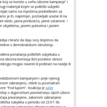
le koji se koriste u svrhu izborne kampanje” i
drugi materijal kojim se politički subjekti
vljati samo na mjestima predviđenim za
no je ih, naprimjer, postavljati unutar ili na
ni vlasti, javna preduzeća, javne ustanove i
im objektima, javnim putevima i javnim
dija i birače da daju svoj doprinos da
protekne u demokratskom okruženju.
vilima ponašanja političkih subjekata u
lna izborna komisija BiH posebno skreće
 nekoga mogao navesti ili podstaći na nasilje ili
.
a predizbornom kampanjom i prije njenog
onom zabranjeno, otkrili su posmatrači
bore
“Pod lupom”
.
Koalicija
je
jučer
vještaj o dugoročnom posmatranju Općih izbora
slučaja preuranjene, zakonom zabranjene
litička subjekta u periodu od 23.07. do
va zakonom zabranjene izborne kampanje je