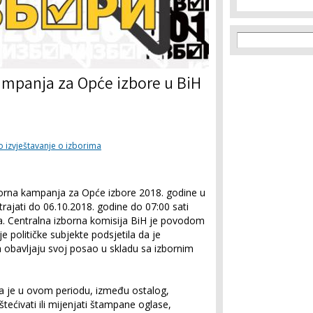
Search f
Search
ampanja za Opće izbore u BiH
 izvještavanje o izborima
orna kampanja za Opće izbore 2018. godine u
rajati do 06.10.2018. godine do 07:00 sati
ja. Centralna izborna komisija BiH je povodom
je političke subjekte podsjetila da je
 obavljaju svoj posao u skladu sa izbornim
 da je u ovom periodu, između ostalog,
štećivati ili mijenjati štampane oglase,