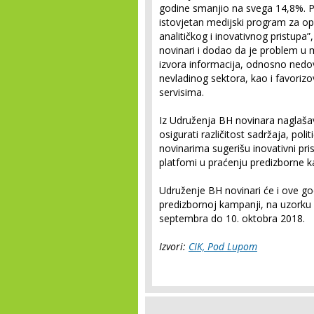
godine smanjio na svega 14,8%. P
istovjetan medijski program za opć
analitičkog i inovativnog pristupa
novinari i dodao da je problem u 
izvora informacija, odnosno nedovo
nevladinog sektora, kao i favorizov
servisima.
Iz Udruženja BH novinara naglaša
osigurati različitost sadržaja, poli
novinarima sugerišu inovativni pris
platfomi u praćenju predizborne 
Udruženje BH novinari će i ove go
predizbornoj kampanji, na uzorku o
septembra do 10. oktobra 2018.
Izvori:
CIK,
Pod Lupom