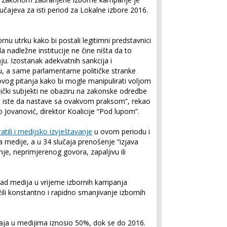
učajeva za isti period za Lokalne izbore 2016.
ornu utrku kako bi postali legitimni predstavnici
nadležne institucije ne čine ništa da to
aju. Izostanak adekvatnih sankcija i
 a same parlamentarne političke stranke
vog pitanja kako bi mogle manipulirati voljom
tički subjekti ne obaziru na zakonske odredbe
je iste da nastave sa ovakvom praksom”, rekao
 Jovanović, direktor Koalicije “Pod lupom”.
ratili i medijsko izvještavanje
u ovom periodu i
 na medije, a u 34 slučaja prenošenje “izjava
e, neprimjerenog govora, zapaljivu ili
rad medija u vrijeme izbornih kampanja
žili konstantno i rapidno smanjivanje izbornih
žaja u medijima iznosio 50%, dok se do 2016.