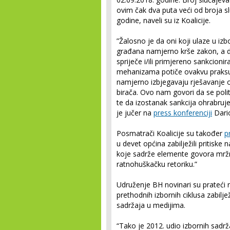
ovim čak dva puta veći od broja sl
godine, naveli su iz Koalicije.
”Žalosno je da oni koji ulaze u izb
građana namjerno krše zakon, a da 
spriječe i/ili primjereno sankcionir
mehanizama potiče ovakvu praksu,
namjerno izbjegavaju rješavanje o
birača. Ovo nam govori da se poli
te da izostanak sankcija ohrabru
je jučer na
press konferenciji
Dario
Posmatrači Koalicije su također
p
u devet općina zabilježili pritiske
koje sadrže elemente govora mržnj
ratnohuškačku retoriku.”
Udruženje BH novinari su prateći 
prethodnih izbornih ciklusa zabilje
sadržaja u medijima.
“Tako je 2012. udio izbornih sadr