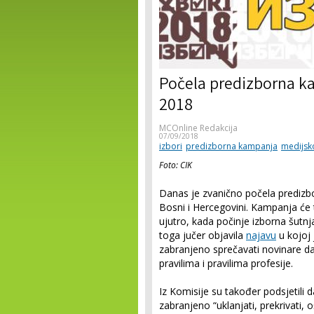
Počela predizborna k
2018
MCOnline Redakcija
07/09/2018
izbori
predizborna kampanja
medijsko
Foto: CIK
Danas je zvanično počela predizb
Bosni i Hercegovini. Kampanja će t
ujutro, kada počinje izborna šutn
toga jučer objavila
najavu
u kojoj 
zabranjeno sprečavati novinare da
pravilima i pravilima profesije.
Iz Komisije su također podsjetili
zabranjeno “uklanjati, prekrivati, o