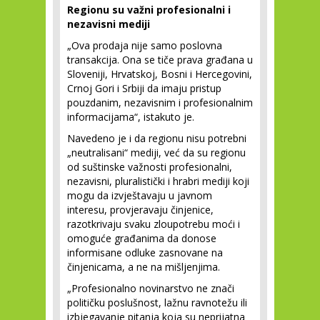
Regionu su važni profesionalni i
nezavisni mediji
„Ova prodaja nije samo poslovna
transakcija. Ona se tiče prava građana u
Sloveniji, Hrvatskoj, Bosni i Hercegovini,
Crnoj Gori i Srbiji da imaju pristup
pouzdanim, nezavisnim i profesionalnim
informacijama“, istakuto je.
Navedeno je i da regionu nisu potrebni
„neutralisani“ mediji, već da su regionu
od suštinske važnosti profesionalni,
nezavisni, pluralistički i hrabri mediji koji
mogu da izvještavaju u javnom
interesu, provjeravaju činjenice,
razotkrivaju svaku zloupotrebu moći i
omoguće građanima da donose
informisane odluke zasnovane na
činjenicama, a ne na mišljenjima.
„Profesionalno novinarstvo ne znači
političku poslušnost, lažnu ravnotežu ili
izbjegavanje pitanja koja su neprijatna