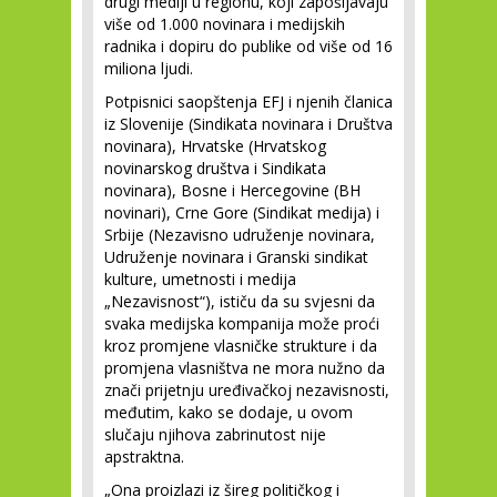
drugi mediji u regionu, koji zapošljavaju
više od 1.000 novinara i medijskih
radnika i dopiru do publike od više od 16
miliona ljudi.
Potpisnici saopštenja EFJ i njenih članica
iz Slovenije (Sindikata novinara i Društva
novinara), Hrvatske (Hrvatskog
novinarskog društva i Sindikata
novinara), Bosne i Hercegovine (BH
novinari), Crne Gore (Sindikat medija) i
Srbije (Nezavisno udruženje novinara,
Udruženje novinara i Granski sindikat
kulture, umetnosti i medija
„Nezavisnost“), ističu da su svjesni da
svaka medijska kompanija može proći
kroz promjene vlasničke strukture i da
promjena vlasništva ne mora nužno da
znači prijetnju uređivačkoj nezavisnosti,
međutim, kako se dodaje, u ovom
slučaju njihova zabrinutost nije
apstraktna.
„Ona proizlazi iz šireg političkog i