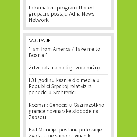
Informativni programi United
grupacije postaju Adria News
Network
NAJČITANIJE
'I am from America / Take me to
Bosnia!'
Žrtve rata na meti govora mržnje
I 31 godinu kasnije dio medija u
Republici Srpskoj relativizira
genocid u Srebrenici
Rožman: Genocid u Gazi razotkrio
granice novinarske slobode na
Zapadu
Kad Mundijal postane putovanje
života, a ne samo novinarski