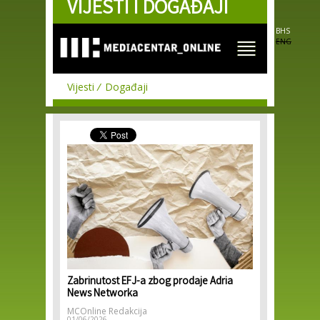
VIJESTI I DOGAĐAJI
Skip to
main
content
BHS
ENG
Vijesti
Događaji
Zabrinutost EFJ-a zbog prodaje Adria
News Networka
MCOnline Redakcija
01/06/2026