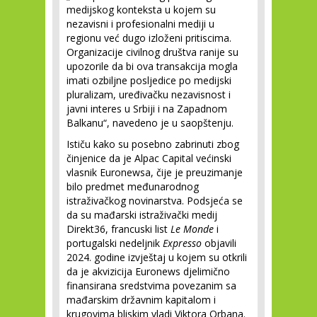
medijskog konteksta u kojem su
nezavisni i profesionalni mediji u
regionu već dugo izloženi pritiscima.
Organizacije civilnog društva ranije su
upozorile da bi ova transakcija mogla
imati ozbiljne posljedice po medijski
pluralizam, uređivačku nezavisnost i
javni interes u Srbiji i na Zapadnom
Balkanu“, navedeno je u saopštenju.
Ističu kako su posebno zabrinuti zbog
činjenice da je Alpac Capital većinski
vlasnik Euronewsa, čije je preuzimanje
bilo predmet međunarodnog
istraživačkog novinarstva. Podsjeća se
da su mađarski istraživački medij
Direkt36, francuski list
Le Monde
i
portugalski nedeljnik
Expresso
objavili
2024. godine izvještaj u kojem su otkrili
da je akvizicija Euronews djelimično
finansirana sredstvima povezanim sa
mađarskim državnim kapitalom i
krugovima bliskim vladi Viktora Orbana.