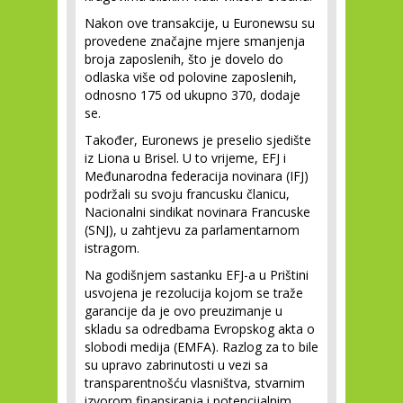
Nakon ove transakcije, u Euronewsu su
provedene značajne mjere smanjenja
broja zaposlenih, što je dovelo do
odlaska više od polovine zaposlenih,
odnosno 175 od ukupno 370, dodaje
se.
Također, Euronews je preselio sjedište
iz Liona u Brisel. U to vrijeme, EFJ i
Međunarodna federacija novinara (IFJ)
podržali su svoju francusku članicu,
Nacionalni sindikat novinara Francuske
(SNJ), u zahtjevu za parlamentarnom
istragom.
Na godišnjem sastanku EFJ-a u Prištini
usvojena je rezolucija kojom se traže
garancije da je ovo preuzimanje u
skladu sa odredbama Evropskog akta o
slobodi medija (EMFA). Razlog za to bile
su upravo zabrinutosti u vezi sa
transparentnošću vlasništva, stvarnim
izvorom finansiranja i potencijalnim