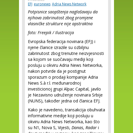
EFJ
euronews
Adria News Network
Potpisnice saopštenja naglašavaju da
njihova zabrinutost zbog promjene
vlasničke strukture nije apstraktna
foto: Freepik / Ilustracija
Evropska federacija novinara (EFJ) i
njene članice izrazile su ozbiljnu
zabrinutost zbog trenutne neizvjesnosti
sa kojom se suočavaju mediji koji
posluju u okviru Adria News Networka,
nakon potvrde da je postignut
sporazum o prodaji kompanije Adria
News S.à r.l. međunarodnoj
investicionoj grupi Alpac Capital, javilo
je Nezavisno udruženje novinara Srbije
(NUNS), također jedna od članica EFJ.
Kako je navedeno, transakcija obuhvata
informativne medije koji posluju u
okviru Adria News Networka, kao što
su N1, Nova S, Vijesti,
Danas
,
Radar
i