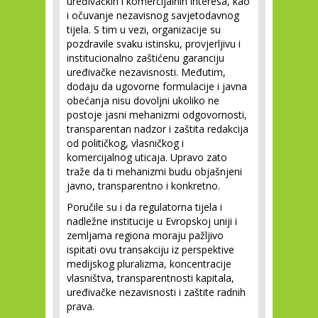
uređivačkih i komercijalnih interesa, kao
i očuvanje nezavisnog savjetodavnog
tijela. S tim u vezi, organizacije su
pozdravile svaku istinsku, provjerljivu i
institucionalno zaštićenu garanciju
uređivačke nezavisnosti. Međutim,
dodaju da ugovorne formulacije i javna
obećanja nisu dovoljni ukoliko ne
postoje jasni mehanizmi odgovornosti,
transparentan nadzor i zaštita redakcija
od političkog, vlasničkog i
komercijalnog uticaja. Upravo zato
traže da ti mehanizmi budu objašnjeni
javno, transparentno i konkretno.
Poručile su i da regulatorna tijela i
nadležne institucije u Evropskoj uniji i
zemljama regiona moraju pažljivo
ispitati ovu transakciju iz perspektive
medijskog pluralizma, koncentracije
vlasništva, transparentnosti kapitala,
uređivačke nezavisnosti i zaštite radnih
prava.