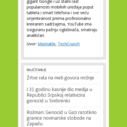
gigant Google i uz stalni rast
popularnosti mobilnih uređaja poput
tableta i smart telefona i sve veću
orijentiranost prema profesionalno
kreiranim sadržajima, YouTube ima
osiguranu pažnju oglašivača, smatraju
analitičari.
Izvor:
Mashable
,
TechCrunch
NAJČITANIJE
Žrtve rata na meti govora mržnje
I 31 godinu kasnije dio medija u
Republici Srpskoj relativizira
genocid u Srebrenici
Rožman: Genocid u Gazi razotkrio
granice novinarske slobode na
Zapadu