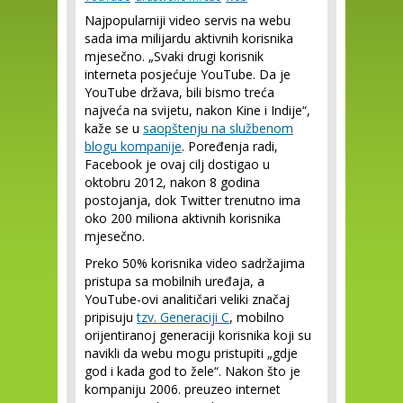
Najpopularniji video servis na webu
sada ima milijardu aktivnih korisnika
mjesečno. „Svaki drugi korisnik
interneta posjećuje YouTube. Da je
YouTube država, bili bismo treća
najveća na svijetu, nakon Kine i Indije“,
kaže se u
saopštenju na službenom
blogu kompanije
. Poređenja radi,
Facebook je ovaj cilj dostigao u
oktobru 2012, nakon 8 godina
postojanja, dok Twitter trenutno ima
oko 200 miliona aktivnih korisnika
mjesečno.
Preko 50% korisnika video sadržajima
pristupa sa mobilnih uređaja, a
YouTube-ovi analitičari veliki značaj
pripisuju
tzv. Generaciji C
, mobilno
orijentiranoj generaciji korisnika koji su
navikli da webu mogu pristupiti „gdje
god i kada god to žele“. Nakon što je
kompaniju 2006. preuzeo internet