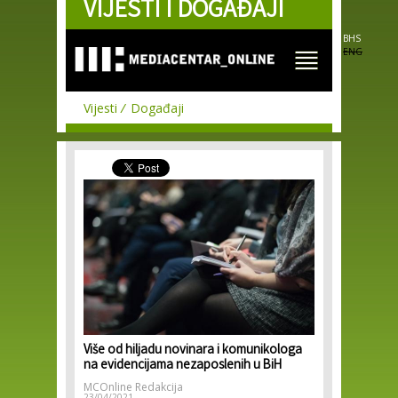
VIJESTI I DOGAĐAJI
Skip to
main
content
BHS
ENG
Vijesti
Događaji
Više od hiljadu novinara i komunikologa
na evidencijama nezaposlenih u BiH
MCOnline Redakcija
23/04/2021