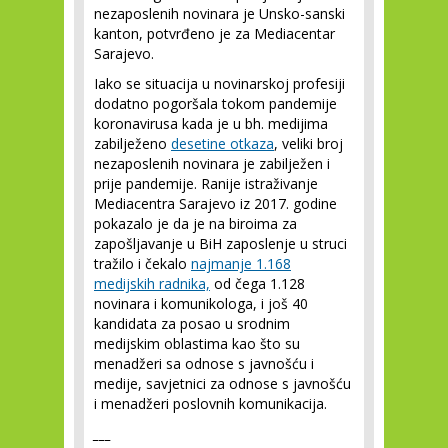
nezaposlenih novinara je Unsko-sanski
kanton, potvrđeno je za Mediacentar
Sarajevo.
Iako se situacija u novinarskoj profesiji
dodatno pogoršala tokom pandemije
koronavirusa kada je u bh. medijima
zabilježeno
desetine otkaza
, veliki broj
nezaposlenih novinara je zabilježen i
prije pandemije. Ranije istraživanje
Mediacentra Sarajevo iz 2017. godine
pokazalo je da je na biroima za
zapošljavanje u BiH zaposlenje u struci
tražilo i čekalo
najmanje 1.168
medijskih radnika,
od čega 1.128
novinara i komunikologa, i još 40
kandidata za posao u srodnim
medijskim oblastima kao što su
menadžeri sa odnose s javnošću i
medije, savjetnici za odnose s javnošću
i menadžeri poslovnih komunikacija.
___