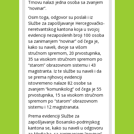
Trnovu nalazi jedna osoba sa zvanjem
“novinar”.
Osim toga, odgovor su poslali i iz
Službe za zapošljavanje Hercegovačko-
neretvantskog kantona koja u svojoj
evidenciji nezaposlenih broji 100 osoba
sa zanimanjem “novinar” od čega je,
kako su naveli, dvoje sa višom
stručnom spremom, 20 prvostupnika,
35 sa visokom stručnom spremom po
“starom” obrazovnom sistemu i 43
magistranta. Iz te službe su naveli i da
se prema njihovoj evidenciji
istovremeno nalaze 82 osobe sa
zvanjem “komunikolog” od čega je 55
prvostupnika, 15 sa visokom stručnom
spremom po “starom” obrazovnom
sistemu i 12 magistranata.
Prema evidenciji Službe za
zapošljavanje Bosansko-podrinjskog
kantona se, kako su naveli u odgovoru
za Media.ba, sa zanimanjem “novinar”