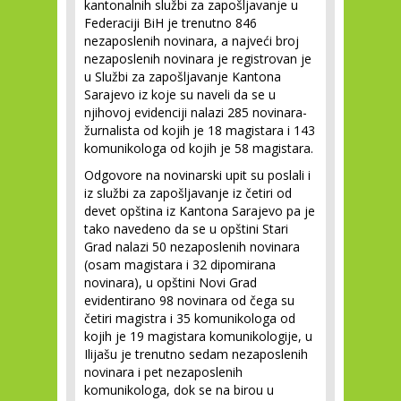
kantonalnih službi za zapošljavanje u
Federaciji BiH je trenutno 846
nezaposlenih novinara, a najveći broj
nezaposlenih novinara je registrovan je
u Službi za zapošljavanje Kantona
Sarajevo iz koje su naveli da se u
njihovoj evidenciji nalazi 285 novinara-
žurnalista od kojih je 18 magistara i 143
komunikologa od kojih je 58 magistara.
Odgovore na novinarski upit su poslali i
iz službi za zapošljavanje iz četiri od
devet opština iz Kantona Sarajevo pa je
tako navedeno da se u opštini Stari
Grad nalazi 50 nezaposlenih novinara
(osam magistara i 32 dipomirana
novinara), u opštini Novi Grad
evidentirano 98 novinara od čega su
četiri magistra i 35 komunikologa od
kojih je 19 magistara komunikologije, u
Ilijašu je trenutno sedam nezaposlenih
novinara i pet nezaposlenih
komunikologa, dok se na birou u