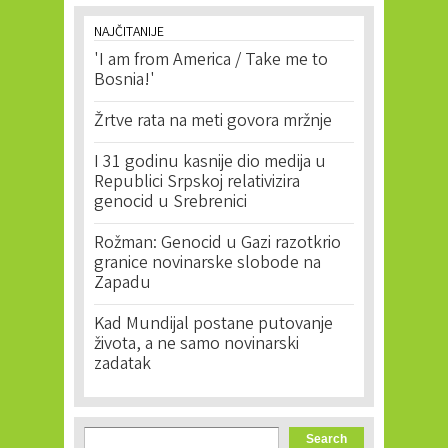
NAJČITANIJE
'I am from America / Take me to
Bosnia!'
Žrtve rata na meti govora mržnje
I 31 godinu kasnije dio medija u
Republici Srpskoj relativizira
genocid u Srebrenici
Rožman: Genocid u Gazi razotkrio
granice novinarske slobode na
Zapadu
Kad Mundijal postane putovanje
života, a ne samo novinarski
zadatak
Search form
Search