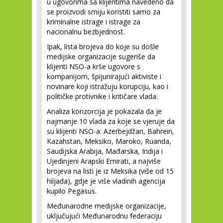
u ugovorima sa klijentima navedeno da
se proizvodi smiju koristiti samo za
kriminalne istrage i istrage za
nacionalnu bezbjednost.
Ipak, lista brojeva do koje su došle
medijske organizacije sugeriše da
klijenti NSO-a krše ugovore s
kompanijom, špijunirajući aktiviste i
novinare koji istražuju korupciju, kao i
političke protivnike i kritičare vlada.
Analiza konzorcija je pokazala da je
najmanje 10 vlada za koje se vjeruje da
su klijenti NSO-a: Azerbejdžan, Bahrein,
Kazahstan, Meksiko, Maroko, Ruanda,
Saudijska Arabija, Mađarska, Indija i
Ujedinjeni Arapski Emirati, a najviše
brojeva na listi je iz Meksika (više od 15
hiljada), gdje je više vladinih agencija
kupilo Pegasus.
Međunarodne medijske organizacije,
uključujući Međunarodnu federaciju