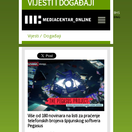
VIJESTI I DOGAĐAJI
Skip to
main
content
BHS
ENG
Vijesti
Događaji
Više od 180 novinara na listi za praćenje
telefonskih brojeva špijunskog softvera
Pegasus