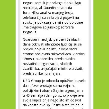
Pegasusom ili je podvrgnut pokušaju
hakiranja, ali Guardin navodi da
forenzička analiza manjeg broja
telefona čiji su se brojevi pojavili na
spisku je pokazala da više od polovine
ima tragove špijunskog softvera
Pegasus.
Guardian i medijski partneri će idućih
dana otkrivati ​​identitete ljudi čiji su se
brojevi pojavili na listi, a koja sadrži
stotine poslovnih rukovodilaca, vjerskih
ličnosti, akademika, predstavnika
nevladinih organizacija, vladinih
zvaničnika, uključujući ministre u vladi,
predsjednike i premijere.
NSO Group je odbacila optužbe i navela
da softver prodaje samo vojnim,
policijskim i obavještajnim agencijama
u 40 zemalja i da rigorozno provjerava
svoje kupce prije nego što im dozvoli
da koriste ove špijunske alate, te da je