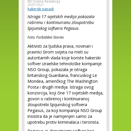
MCOnline Redakcija
20/07/2021
hakerski napadi
Istraga 17 svjetskih medija pokazala
raširenu i kontinuiranu zloupotrebu
špijunskog softvera Pegasus.
Foto: Forbidden Stories
Aktivisti za ljudska prava, novinari i
pravnici širom svijeta na meti su
autoritarnih vlada koje koriste hakerski
softver izraelske tehnološke kompanije
NSO Group, pokazala je istraga
britanskog Guardiana, francuskog Le
Mondea, američkog The Washington
Posta i drugih medija. Istraga ovog
konzorcija, koji čine 17 svjetskih medija,
govori o raširenoj i kontinuiranoj
zloupotrebi špijunskog softvera
Pegasus, za koji kompanija NSO Group
insistira da je namijenjen samo za
upotrebu protiv kriminalaca i terorista.
Pegasus je zlonamjerni softver koji