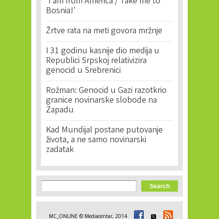
'I am from America / Take me to
Bosnia!'
Žrtve rata na meti govora mržnje
I 31 godinu kasnije dio medija u
Republici Srpskoj relativizira
genocid u Srebrenici
Rožman: Genocid u Gazi razotkrio
granice novinarske slobode na
Zapadu
Kad Mundijal postane putovanje
života, a ne samo novinarski
zadatak
Search form
Search
MC_ONLINE © Mediacentar, 2014