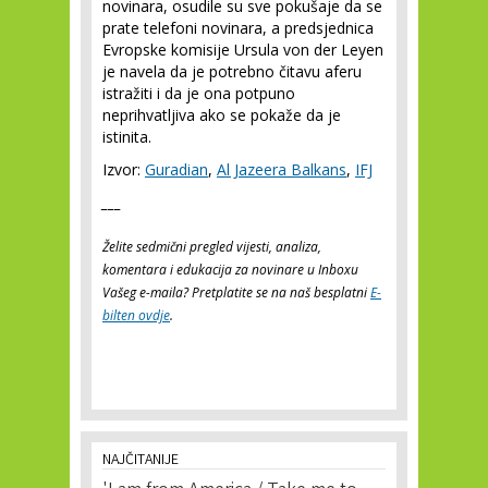
novinara, osudile su sve pokušaje da se
prate telefoni novinara, a predsjednica
Evropske komisije Ursula von der Leyen
je navela da je potrebno čitavu aferu
istražiti i da je ona potpuno
neprihvatljiva ako se pokaže da je
istinita.
Izvor:
Guradian
,
Al Jazeera Balkans
,
IFJ
___
Želite sedmični pregled vijesti, analiza,
komentara i edukacija za novinare u Inboxu
Vašeg e-maila? Pretplatite se na naš besplatni
E-
bilten ovdje
.
NAJČITANIJE