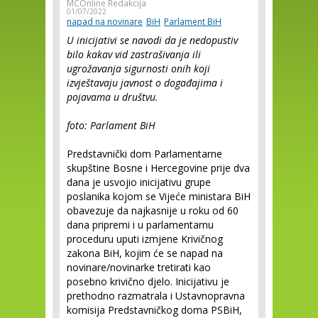
MCOnline Redakcija
01/07/2022
napad na novinare
BiH
Parlament BiH
U inicijativi se navodi da je nedopustiv
bilo kakav vid zastrašivanja ili
ugrožavanja sigurnosti onih koji
izvještavaju javnost o događajima i
pojavama u društvu.
foto: Parlament BiH
Predstavnički dom Parlamentarne
skupštine Bosne i Hercegovine prije dva
dana je usvojio inicijativu grupe
poslanika kojom se Vijeće ministara BiH
obavezuje da najkasnije u roku od 60
dana pripremi i u parlamentarnu
proceduru uputi izmjene Krivičnog
zakona BiH, kojim će se napad na
novinare/novinarke tretirati kao
posebno krivično djelo. Inicijativu je
prethodno razmatrala i Ustavnopravna
komisija Predstavničkog doma PSBiH,