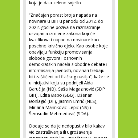
koja je dala zeleno svjetlo.
“Značajan porast broja napada na
novinare u BiH u periodu od 2012. do
2022. godine poziva na razmatranje
usvajanja izmjene zakona koji će
kvalifikovati napad na novinare kao
posebno krivično djelo. Kao osobe koje
obavljaju funkciju promovisanja
slobode govora i osnovnih
demokratskih načela slobodne debate i
informisanja javnosti, novinari trebaju
biti zaštićeni od fizičkog nasilja”, kaže se
u inicijativi koju su podnijeli Aida
Baručija (NB), Saša Magazinović (SDP
BiH), Edita Đapo (SBB), Dženan
Đonlagić (DF), Jasmin Emrić (NES),
Mirjana Marinković-Lepić (NS) i
Šemsudin Mehmedović (SDA).
Dodaje se da je nedopustiv bilo kakav
vid zastrašivanja ili ugrožavanja