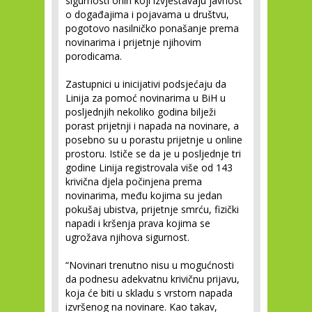
sigurnosti onih koji izvještavaju javnost
o događajima i pojavama u društvu,
pogotovo nasilničko ponašanje prema
novinarima i prijetnje njihovim
porodicama.
Zastupnici u inicijativi podsjećaju da
Linija za pomoć novinarima u BiH u
posljednjih nekoliko godina bilježi
porast prijetnji i napada na novinare, a
posebno su u porastu prijetnje u online
prostoru. Ističe se da je u posljednje tri
godine Linija registrovala više od 143
krivična djela počinjena prema
novinarima, među kojima su jedan
pokušaj ubistva, prijetnje smrću, fizički
napadi i kršenja prava kojima se
ugrožava njihova sigurnost.
“Novinari trenutno nisu u mogućnosti
da podnesu adekvatnu krivičnu prijavu,
koja će biti u skladu s vrstom napada
izvršenog na novinare. Kao takav,