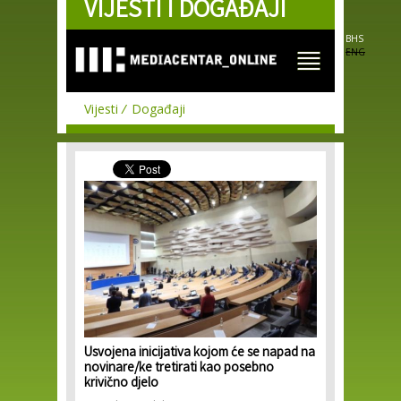
VIJESTI I DOGAĐAJI
Skip to
main
content
BHS
ENG
Vijesti
Događaji
Usvojena inicijativa kojom će se napad na
novinare/ke tretirati kao posebno
krivično djelo