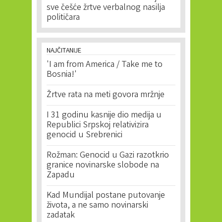
sve češće žrtve verbalnog nasilja
političara
NAJČITANIJE
'I am from America / Take me to
Bosnia!'
Žrtve rata na meti govora mržnje
I 31 godinu kasnije dio medija u
Republici Srpskoj relativizira
genocid u Srebrenici
Rožman: Genocid u Gazi razotkrio
granice novinarske slobode na
Zapadu
Kad Mundijal postane putovanje
života, a ne samo novinarski
zadatak