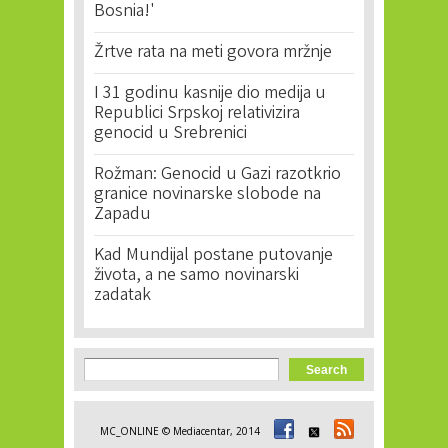
Bosnia!'
Žrtve rata na meti govora mržnje
I 31 godinu kasnije dio medija u
Republici Srpskoj relativizira
genocid u Srebrenici
Rožman: Genocid u Gazi razotkrio
granice novinarske slobode na
Zapadu
Kad Mundijal postane putovanje
života, a ne samo novinarski
zadatak
Search form
Search
MC_ONLINE © Mediacentar, 2014