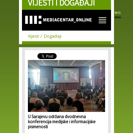
VIJESTI I DOGAĐAJI
Skip to
main
content
BHS
ENG
Vijesti
Događaji
U Sarajevu održana dvodnevna
konferencija medijske i informacijske
pismenosti