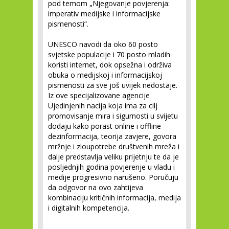
pod temom „Njegovanje povjerenja:
imperativ medijske i informacijske
pismenosti“.
UNESCO navodi da oko 60 posto
svjetske populacije i 70 posto mladih
koristi internet, dok opsežna i održiva
obuka o medijskoj i informacijskoj
pismenosti za sve još uvijek nedostaje.
Iz ove specijalizovane agencije
Ujedinjenih nacija koja ima za cilj
promovisanje mira i sigurnosti u svijetu
dodaju kako porast online i offline
dezinformacija, teorija zavjere, govora
mržnje i zloupotrebe društvenih mreža i
dalje predstavlja veliku prijetnju te da je
posljednjih godina povjerenje u vladu i
medije progresivno narušeno. Poručuju
da odgovor na ovo zahtijeva
kombinaciju kritičnih informacija, medija
i digitalnih kompetencija.
___