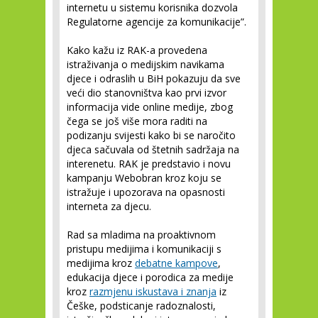
internetu u sistemu korisnika dozvola
Regulatorne agencije za komunikacije”.
Kako kažu iz RAK-a provedena
istraživanja o medijskim navikama
djece i odraslih u BiH pokazuju da sve
veći dio stanovništva kao prvi izvor
informacija vide online medije, zbog
čega se još više mora raditi na
podizanju svijesti kako bi se naročito
djeca sačuvala od štetnih sadržaja na
interenetu. RAK je predstavio i novu
kampanju Webobran kroz koju se
istražuje i upozorava na opasnosti
interneta za djecu.
Rad sa mladima na proaktivnom
pristupu medijima i komunikaciji s
medijima kroz
debatne kampove
,
edukacija djece i porodica za medije
kroz
razmjenu iskustava i znanja
iz
Češke, podsticanje radoznalosti,