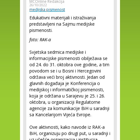
MCOnline Redakcija
26/10/2022
medijska pismenost
Edukativni materijali i istraživanja
predstavljeni na Sajmu medijske
pismenosti.
foto: RAK-a
Svjetska sedmica medijske i
informacijske pismenosti obilježava se
od 24. do 31. oktobra ove godine, a tim
povodom se i u Bosni i Hercegovini
održava veći broj aktivnosti. Jedan od
glavnih događaja je Konferencija o
medijskoj i informatičkoj pismenosti,
koja je održana u Sarajevu je 25. i 26.
oktobra, u organizaciji Regulatorne
agencije za komunikacije BiH u saradnji
sa Kancelarijom Vijeća Evrope.
Ove aktivnosti, kako navode iz RAK-a
BiH, organizuju po drugi put, u saradnji i
uz učešće organizacija i institucija