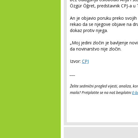
Özgür Öğret, predstavnik CPJ-a u
Arı je objavio poruku preko svojih
rekao da se njegove objave na dr
dokaz protiv njega.
„Moj jedini zločin je bavljenje nov
da novinarstvo nije zločin.
Izvor:
CPJ
___
Želite sedmični pregled vijesti, analiza, 
maila? Pretplatite se na naš besplatni
E-b