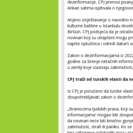
dezinformacije. CPJ prenosi pisanj
Ankari satima ispitivala o njegovo
Arijevo izvještavanje o navodno n
kulturne baštine u Istanbulu dov
BirGün. CPJ podsjeća da je istraži
novinari koji su uhapšeni mogu pr
napiše optužnica i odredi datum s
Zakon o dezinformacijama iz 2022.
godine za širenje netačnih inform
u zemlji koje izazivaju zabrinutost, 
CPJ traži od turskih vlasti da
Iz CPJ je poručeno da turske vlast
zloupotrebljavati zakon o dezinf
„Braniocima ljudskih prava, koji su
informacijama' mogao biti zloupotr
da novinari neće biti krivično gon
zabrinutost, strah ili paniku. Ko se
bez odlaganja osloboditi Arıja i st