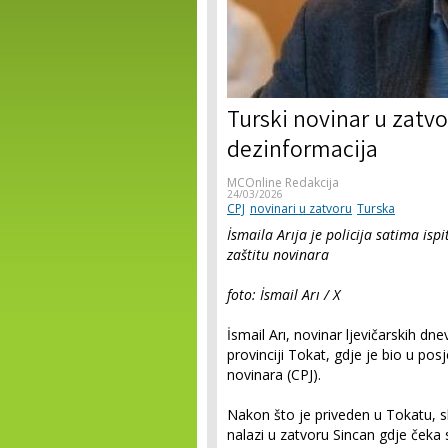
Turski novinar u zatv
dezinformacija
MCOnline Redakcija
24/03/2026
CPJ
novinari u zatvoru
Turska
İsmaila Arıja je policija satima isp
zaštitu novinara
foto: İsmail Arı / X
İsmail Arı, novinar ljevičarskih dn
provinciji Tokat, gdje je bio u posj
novinara (CPJ).
Nakon što je priveden u Tokatu, 
nalazi u zatvoru Sincan gdje čeka