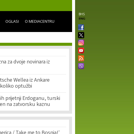
BHS
ENG
OGLASI
O MEDIACENTRU
na za dvoje novinara iz
tsche Wellea iz Ankare
koliko optužbi
 prijetnji Erdoganu, turski
en na zatvorsku kaznu
erica / Take me to Bosnia!'