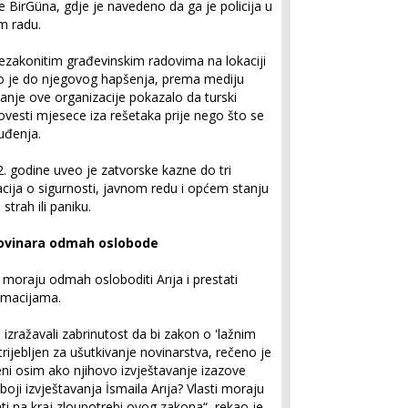
e BirGüna, gdje je navedeno da ga je policija u
m radu.
ezakonitim građevinskim radovima na lokaciji
elo je do njegovog hapšenja, prema mediju
vanje ove organizacije pokazalo da turski
ovesti mjesece iza rešetaka prije nego što se
uđenja.
 godine uveo je zatvorske kazne do tri
acija o sigurnosti, javnom redu i općem stanju
strah ili paniku.
 novinara odmah oslobode
i moraju odmah osloboditi Arıja i prestati
ormacijama.
 izražavali zabrinutost da bi zakon o 'lažnim
ijebljen za ušutkivanje novinarstva, rečeno je
jeni osim ako njihovo izvještavanje izazove
 boji izvještavanja İsmaila Arıja? Vlasti moraju
ati na kraj zloupotrebi ovog zakona“, rekao je