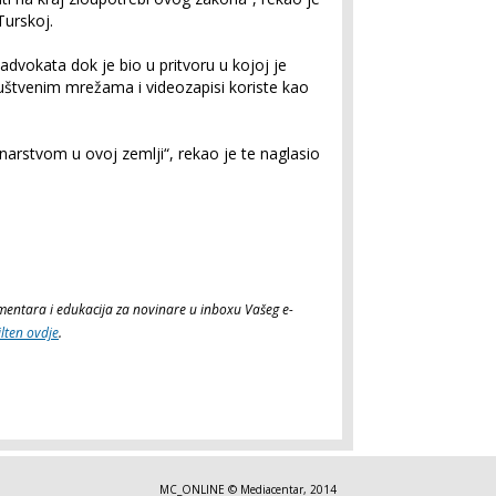
 Turskoj.
 advokata dok je bio u pritvoru u kojoj je
uštvenim mrežama i videozapisi koriste kao
inarstvom u ovoj zemlji“, rekao je te naglasio
komentara i edukacija za novinare u inboxu Vašeg e-
ilten ovdje
.
MC_ONLINE © Mediacentar, 2014