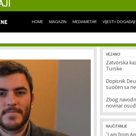
AJI
Skip to
main
content
HOME
MAGAZIN
MEDIAMETAR
VIJESTI I DOGAĐAJI
VEZANO
Zatvorska kaz
Turske
Dopisnik Deu
suočen sa ne
Zbog navodnih
novinar osuđ
NAJČITANIJE
'I am from Am