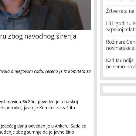
Žrtve rata na
I 31 godinu k
Srpskoj relat
oru zbog navodnog širenja
Rožman: Geno
novinarske s
Kad Mundijal 
ne samo novi
itivala o njegovom radu, rečeno je iz Komiteta za
Search f
Search
evnih novina BirGün, priveden je u turskoj
eti porodici, javio je Komitet za zaštitu
sljedećeg dana odveden je u Ankaru. Sada se
 suđenje zbog sumnje da je javno širio