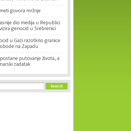
 meti govora mržnje
asnije dio medija u Republici
ivizira genocid u Srebrenici
cid u Gazi razotkrio granice
lobode na Zapadu
postane putovanje života, a
narski zadatak
orm