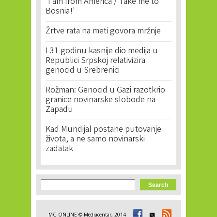
'I am from America / Take me to
Bosnia!'
Žrtve rata na meti govora mržnje
I 31 godinu kasnije dio medija u
Republici Srpskoj relativizira
genocid u Srebrenici
Rožman: Genocid u Gazi razotkrio
granice novinarske slobode na
Zapadu
Kad Mundijal postane putovanje
života, a ne samo novinarski
zadatak
Search form
Search
MC_ONLINE © Mediacentar, 2014