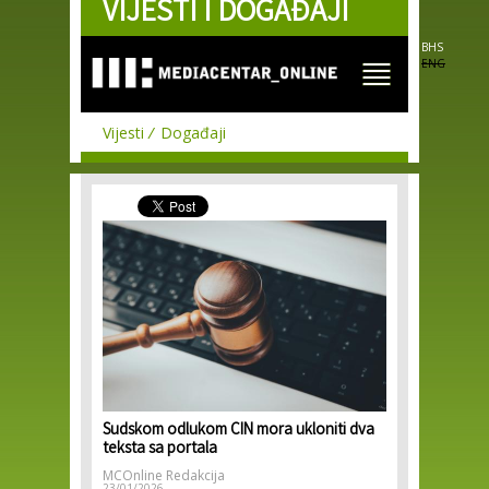
VIJESTI I DOGAĐAJI
Skip to
main
content
BHS
ENG
Vijesti
Događaji
Sudskom odlukom CIN mora ukloniti dva
teksta sa portala
MCOnline Redakcija
23/01/2026