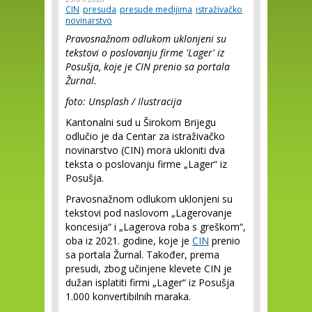
CIN
presuda
presude medijima
istraživačko
novinarstvo
Pravosnažnom odlukom uklonjeni su
tekstovi o poslovanju firme 'Lager' iz
Posušja, koje je CIN prenio sa portala
Žurnal.
foto: Unsplash / Ilustracija
Kantonalni sud u Širokom Brijegu
odlučio je da Centar za istraživačko
novinarstvo (CIN) mora ukloniti dva
teksta o poslovanju firme „Lager“ iz
Posušja.
Pravosnažnom odlukom uklonjeni su
tekstovi pod naslovom „Lagerovanje
koncesija“ i „Lagerova roba s greškom“,
oba iz 2021. godine, koje je
CIN
prenio
sa portala Žurnal. Također, prema
presudi, zbog učinjene klevete CIN je
dužan isplatiti firmi „Lager“ iz Posušja
1.000 konvertibilnih maraka.