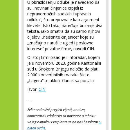
U obrazloženju odluke je navedeno da
su „novinari činjenice crpjeli iz
nepravomoćnih sudskih i upravnih
odluka“, što prepoznaje kao argument
klevete. Isto tako, naređuje brisanje dva
teksta, iako smatra da su samo njihovi
dijelovi „neistinite činjenice“ koje su
„značajno narušile ugled i poslovne
interese“ privatne firme, navodi CIN.
O istoj firmi pisao je i Inforadar, kojem
je u novembru 2023. godine Kantonalni
sud u Širokom Brijegu naložio da plati
2.000 konvertibilnih maraka štete
„Lageru“ te ukloni članak sa portala.
Izvor:
CIN
___
Želite sedmični pregled vijesti, analiza,
komentara i edukacija za novinare u inboxu
Vašeg e-maila? Pretplatite se na naš besplatni
E-
bilten ovdje
.