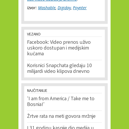
Izvor:
Mashable
,
Digiday
,
Poynter
VEZANO
Facebook: Video prenos uživo
uskoro dostupan i medijskim
kućama
Korisnici Snapchata gledaju 10
milijardi video klipova dnevno
NAJČITANIJE
'I am from America / Take me to
Bosnia!'
Žrtve rata na meti govora mržnje
I 31 godinu kasnije dio medija u