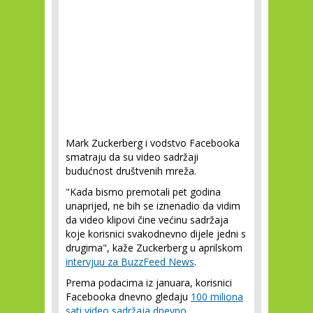
Mark Zuckerberg i vodstvo Facebooka
smatraju da su video sadržaji
budućnost društvenih mreža.
"Kada bismo premotali pet godina
unaprijed, ne bih se iznenadio da vidim
da video klipovi čine većinu sadržaja
koje korisnici svakodnevno dijele jedni s
drugima", kaže Zuckerberg u aprilskom
intervjuu za BuzzFeed News
.
Prema podacima iz januara, korisnici
Facebooka dnevno gledaju
100 miliona
sati video sadržaja dnevno
.