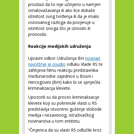
proizlazi da to nije učinjeno u namjeri
omalovažavanja ili ako lice dokaže
istinitost svog tvrđenja ili da je imalo
osnovanog razloga da povjeruje u
istinitost onoga što je iznosilo ili
pronosilo.
Reakcije medijskih udruženja
Upravni odbor Udruženja BH
novinari
najoštrije je osudio
odluku Vlade RS te
zahtijeva hitnu reakciju predstavnika
međunarodne zajednice u Bosni i
Hercegovini (BiH) kako bi se spriječila
kriminalizacija klevete.
Upozorili su da proces kriminalizacije
klevete koji su pokrenule vlasti u RS
predstavlja otvoreno gušenje slobode
medija i nezavisnog, istraživačkog
novinarstva u tom entitetu.
“Činjenica da su vlasti RS odlučile kroz