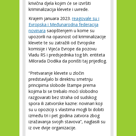
krivična djela kojim će se izvršiti
kriminalizacija klevete i uvrede.
Krajem januara 2023.
reagovale su i
Evropska i Međunarodna federacija
novinara
saopštenjem u kome su
upozorili na opasnost od kriminalizacije
klevete te su zatražili od Evropske
komisije i Vijeća Evrope da pozovu
Vladu RS i predsjednika tog bh. entiteta
Milorada Dodika da poništi taj prijedlog.
“Pretvaranje klevete u zločin
predstavljalo bi direktnu smetnju
principima slobode štampe prema
kojima bi se trebalo moći slobodno
razgovarati bez straha od sudskog
spora ili zatvorske kazne: novinari koji
su u opoziciji s vlastima mogli bi dobiti
između tri i pet godina zatvora zbog
izražavanja svojih stavova”, naglasili su
iz ove dvije organizacije.