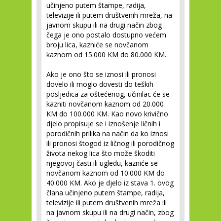
učinjeno putem štampe, radija,
televizije ili putem društvenih mreža, na
javnom skupu ili na drugi način zbog
čega je ono postalo dostupno većem
broju lica, kazniće se novčanom
kaznom od 15.000 KM do 80.000 KM.
Ako je ono što se iznosi ili pronosi
dovelo ili moglo dovesti do teških
posljedica za oštećenog, učinilac će se
kazniti novčanom kaznom od 20.000
KM do 100.000 KM. Kao novo krivično
djelo propisuje se i iznošenje ličnih i
porodičnih prilika na način da ko iznosi
ili pronosi štogod iz ličnog ili porodičnog
života nekog lica što može škoditi
njegovoj časti ili ugledu, kazniće se
novčanom kaznom od 10.000 KM do
40.000 KM. Ako je djelo iz stava 1. ovog
člana učinjeno putem štampe, radija,
televizije ili putem društvenih mreža ili
na javnom skupu ili na drugi način, zbog