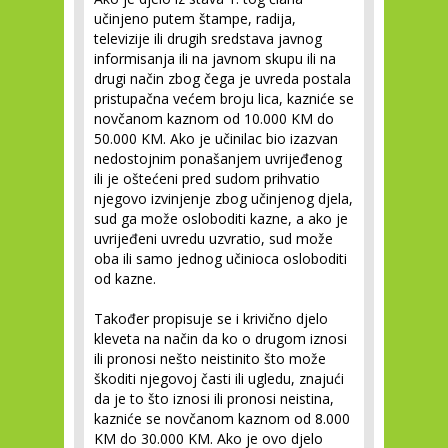
učinjeno putem štampe, radija,
televizije ili drugih sredstava javnog
informisanja ili na javnom skupu ili na
drugi način zbog čega je uvreda postala
pristupačna većem broju lica, kazniće se
novčanom kaznom od 10.000 KM do
50.000 KM. Ako je učinilac bio izazvan
nedostojnim ponašanjem uvrijeđenog
ili je oštećeni pred sudom prihvatio
njegovo izvinjenje zbog učinjenog djela,
sud ga može osloboditi kazne, a ako je
uvrijeđeni uvredu uzvratio, sud može
oba ili samo jednog učinioca osloboditi
od kazne.
Također propisuje se i krivično djelo
kleveta na način da ko o drugom iznosi
ili pronosi nešto neistinito što može
škoditi njegovoj časti ili ugledu, znajući
da je to što iznosi ili pronosi neistina,
kazniće se novčanom kaznom od 8.000
KM do 30.000 KM. Ako je ovo djelo