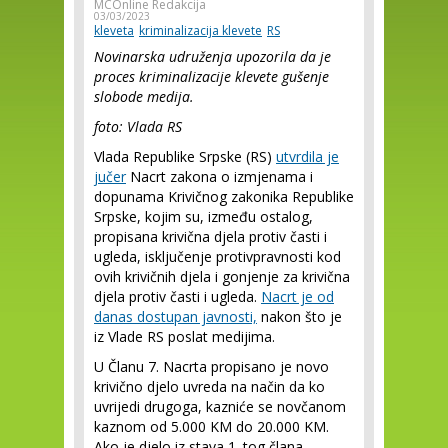
MCOnline Redakcija
03/03/2023
kleveta
kriminalizacija klevete
RS
Novinarska udruženja upozorila da je
proces kriminalizacije klevete gušenje
slobode medija.
foto: Vlada RS
Vlada Republike Srpske (RS)
utvrdila je
jučer
Nacrt zakona o izmjenama i
dopunama Krivičnog zakonika Republike
Srpske, kojim su, između ostalog,
propisana krivična djela protiv časti i
ugleda, isključenje protivpravnosti kod
ovih krivičnih djela i gonjenje za krivična
djela protiv časti i ugleda.
Nacrt je od
danas dostupan javnosti,
nakon što je
iz Vlade RS poslat medijima.
U Članu 7. Nacrta propisano je novo
krivično djelo uvreda na način da ko
uvrijedi drugoga, kazniće se novčanom
kaznom od 5.000 KM do 20.000 KM.
Ako je djelo iz stava 1. tog člana