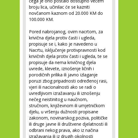
čega je ono postalo dostupno većem
broju lica, učinilac će se kazniti
novčanom kaznom od 20.000 KM do
100.000 KM.
Pored nabrojanog, ovim nacrtom, za
krivična djela protiv časti i ugleda,
propisuje se i, kako je navedeno u
Nacrtu, isključenje protivpravnosti kod
krivičnih djela protiv časti i ugleda, te se
propisuje da nema krivičnog djela
uvrede, klevete, iznošenje ličnih i
porodičnih prilika ili javno izlaganje
poruzi zbog pripadnosti određenoj rasi,
vjeri ili nacionalnosti ako se radi o
uvredljivom izražavanju ili iznošenju
nečeg neistinitog u naučnom,
stručnom, književnom ili umjetničkom
djelu, u vršenju dužnosti propisane
zakonom, novinarskog poziva, političke
ili druge javne ili društvene djelatnosti ili
odbrani nekog prava, ako iz načina
izražavanja ili iz drugih okolnosti