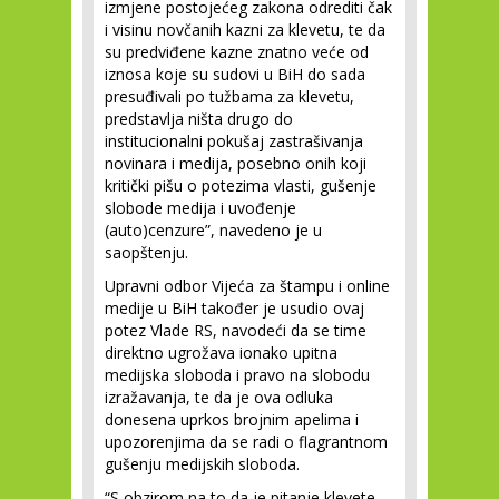
izmjene postojećeg zakona odrediti čak
i visinu novčanih kazni za klevetu, te da
su predviđene kazne znatno veće od
iznosa koje su sudovi u BiH do sada
presuđivali po tužbama za klevetu,
predstavlja ništa drugo do
institucionalni pokušaj zastrašivanja
novinara i medija, posebno onih koji
kritički pišu o potezima vlasti, gušenje
slobode medija i uvođenje
(auto)cenzure”, navedeno je u
saopštenju.
Upravni odbor Vijeća za štampu i online
medije u BiH također je usudio ovaj
potez Vlade RS, navodeći da se time
direktno ugrožava ionako upitna
medijska sloboda i pravo na slobodu
izražavanja, te da je ova odluka
donesena uprkos brojnim apelima i
upozorenjima da se radi o flagrantnom
gušenju medijskih sloboda.
“S obzirom na to da je pitanje klevete