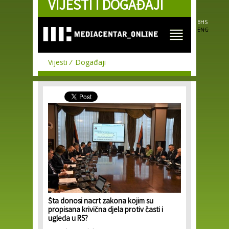
VIJESTI I DOGAĐAJI
Skip to
main
content
BHS
ENG
Vijesti
Događaji
Šta donosi nacrt zakona kojim su
propisana krivična djela protiv časti i
ugleda u RS?