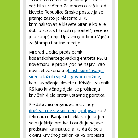
već bilo uređeno Zakonom o zaštiti od
klevete Republike Srpske postavlja se
pitanje zašto je vlastima u RS
kriminalizovanje klevete pitanje koje je
dobilo status hitnosti i prioritet”, rečeno
je u saopštenju Upravnog odbora Vijeća
za štampu i online medije.
Milorad Dodik, predsjednik
bosanskohercegovačkog entiteta RS, u
novembru je prošle godine najavljivao
novi set zakona u o
blasti sprečavanja
širenja lažnih vijesti i govora mržnje
,
kao i uvođenje klevete u Krivični zakonik
RS kao krivičnog djela, te proširenju
krivičnih djela protiv ustavnog poretka.
Predstavnici organizacija civilnog
društva i nezavisni mediji potpisali
su 7.
februara u Banjaluci deklaraciju kojom
se najoštrije protive i osuđuju najave
predstavnika institucija RS da će se u
okviru Krivičnog zakonika RS propisati