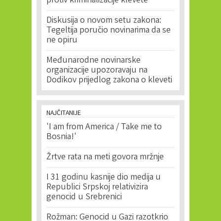
protiv kriminalizacije klevete
Diskusija o novom setu zakona:
Tegeltija poručio novinarima da se
ne opiru
Međunarodne novinarske
organizacije upozoravaju na
Dodikov prijedlog zakona o kleveti
NAJČITANIJE
'I am from America / Take me to
Bosnia!'
Žrtve rata na meti govora mržnje
I 31 godinu kasnije dio medija u
Republici Srpskoj relativizira
genocid u Srebrenici
Rožman: Genocid u Gazi razotkrio