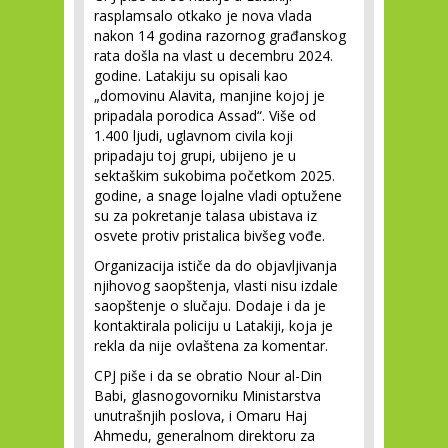
rasplamsalo otkako je nova vlada
nakon 14 godina razornog građanskog
rata došla na vlast u decembru 2024.
godine. Latakiju su opisali kao
„domovinu Alavita, manjine kojoj je
pripadala porodica Assad“. Više od
1.400 ljudi, uglavnom civila koji
pripadaju toj grupi, ubijeno je u
sektaškim sukobima početkom 2025.
godine, a snage lojalne vladi optužene
su za pokretanje talasa ubistava iz
osvete protiv pristalica bivšeg vođe.
Organizacija ističe da do objavljivanja
njihovog saopštenja, vlasti nisu izdale
saopštenje o slučaju. Dodaje i da je
kontaktirala policiju u Latakiji, koja je
rekla da nije ovlaštena za komentar.
CPJ piše i da se obratio Nour al-Din
Babi, glasnogovorniku Ministarstva
unutrašnjih poslova, i Omaru Haj
Ahmedu, generalnom direktoru za