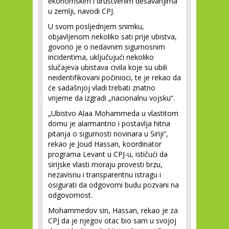
ekonomskim i društvenim dešavanjima
u zemlji, navodi CPJ.
U svom posljednjem snimku,
objavljenom nekoliko sati prije ubistva,
govorio je o nedavnim sigurnosnim
incidentima, uključujući nekoliko
slučajeva ubistava civila koje su ubili
neidentifikovani počinioci, te je rekao da
će sadašnjoj vladi trebati znatno
vrijeme da izgradi „nacionalnu vojsku“.
„Ubistvo Alaa Mohammeda u vlastitom
domu je alarmantno i postavlja hitna
pitanja o sigurnosti novinara u Siriji“,
rekao je Joud Hassan, koordinator
programa Levant u CPJ-u, ističući da
sirijske vlasti moraju provesti brzu,
nezavisnu i transparentnu istragu i
osigurati da odgovorni budu pozvani na
odgovornost.
Mohammedov sin, Hassan, rekao je za
CPJ da je njegov otac bio sam u svojoj