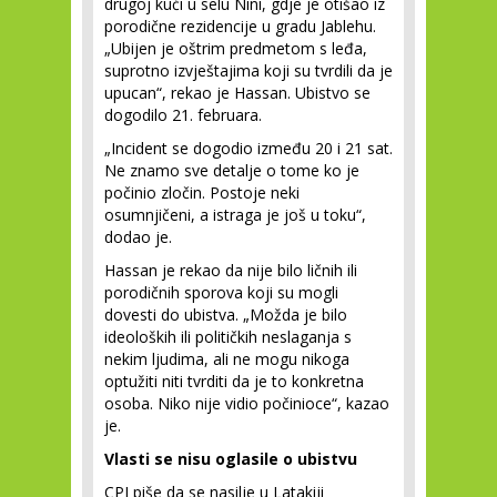
drugoj kući u selu Nini, gdje je otišao iz
porodične rezidencije u gradu Jablehu.
„Ubijen je oštrim predmetom s leđa,
suprotno izvještajima koji su tvrdili da je
upucan“, rekao je Hassan. Ubistvo se
dogodilo 21. februara.
„Incident se dogodio između 20 i 21 sat.
Ne znamo sve detalje o tome ko je
počinio zločin. Postoje neki
osumnjičeni, a istraga je još u toku“,
dodao je.
Hassan je rekao da nije bilo ličnih ili
porodičnih sporova koji su mogli
dovesti do ubistva. „Možda je bilo
ideoloških ili političkih neslaganja s
nekim ljudima, ali ne mogu nikoga
optužiti niti tvrditi da je to konkretna
osoba. Niko nije vidio počinioce“, kazao
je.
Vlasti se nisu oglasile o ubistvu
CPJ piše da se nasilje u Latakiji