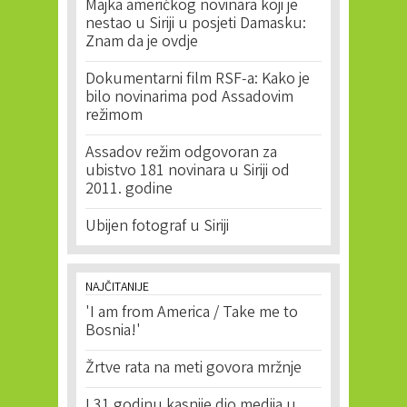
Majka američkog novinara koji je
nestao u Siriji u posjeti Damasku:
Znam da je ovdje
Dokumentarni film RSF-a: Kako je
bilo novinarima pod Assadovim
režimom
Assadov režim odgovoran za
ubistvo 181 novinara u Siriji od
2011. godine
Ubijen fotograf u Siriji
NAJČITANIJE
'I am from America / Take me to
Bosnia!'
Žrtve rata na meti govora mržnje
I 31 godinu kasnije dio medija u