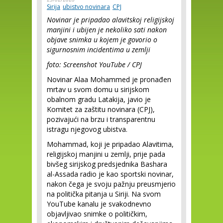
Sirija
ubistvo novinara
CPJ
Novinar je pripadao alavitskoj religijskoj
manjini i ubijen je nekoliko sati nakon
objave snimka u kojem je govorio o
sigurnosnim incidentima u zemlji
foto: Screenshot YouTube / CPJ
Novinar Alaa Mohammed je pronađen
mrtav u svom domu u sirijskom
obalnom gradu Latakija, javio je
Komitet za zaštitu novinara (CPJ),
pozivajući na brzu i transparentnu
istragu njegovog ubistva.
Mohammad, koji je pripadao Alavitima,
religijskoj manjini u zemlji, prije pada
bivšeg sirijskog predsjednika Bashara
al-Assada radio je kao sportski novinar,
nakon čega je svoju pažnju preusmjerio
na politička pitanja u Siriji. Na svom
YouTube kanalu je svakodnevno
objavljivao snimke o političkim,