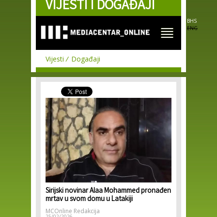
VIJESTI I DOGAĐAJI
Skip to
main
content
BHS
ENG
Vijesti
Događaji
Sirijski novinar Alaa Mohammed pronađen
mrtav u svom domu u Latakiji
MCOnline Redakcija
25/02/2026