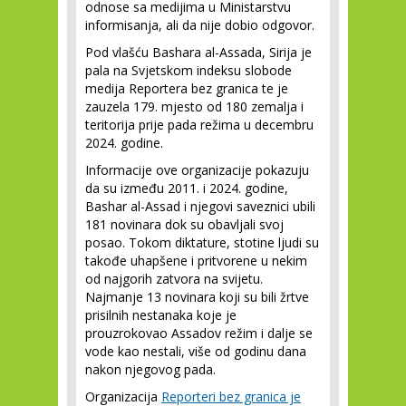
odnose sa medijima u Ministarstvu
informisanja, ali da nije dobio odgovor.
Pod vlašću Bashara al-Assada, Sirija je
pala na Svjetskom indeksu slobode
medija Reportera bez granica te je
zauzela 179. mjesto od 180 zemalja i
teritorija prije pada režima u decembru
2024. godine.
Informacije ove organizacije pokazuju
da su između 2011. i 2024. godine,
Bashar al-Assad i njegovi saveznici ubili
181 novinara dok su obavljali svoj
posao. Tokom diktature, stotine ljudi su
takođe uhapšene i pritvorene u nekim
od najgorih zatvora na svijetu.
Najmanje 13 novinara koji su bili žrtve
prisilnih nestanaka koje je
prouzrokovao Assadov režim i dalje se
vode kao nestali, više od godinu dana
nakon njegovog pada.
Organizacija
Reporteri bez granica je