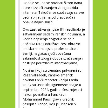
Dodaje se i da se novinari širom Irana
bore s izvještavanjem zbog prekida
interneta. Također se suočavaju sa sve
većim prijetnjama od pravosuđa i
obavještajnih službi.
Ovo zastrašivanje, piše IFJ, rezultiralo je
zatvaranjem sedam iranskih novinara, a
većina hapšenja dogodila se prije
početka rata i odražava čest obrazac
pritiska na medijske profesionalce u
zemlji, naglašavajući povećanu
zabrinutost zbog slobode izražavanja i
pristupa pouzdanim informacijama.
Novinari koji su trenutno pritvoreni su
Reza Valizadeh, iransko-američki
novinar i bivši reporter Radija Farda,
kojeg su uhapsile sigurnosne snage u
septembru 2024. godine, šest mjeseci
nakon povratka u Iran, kao i
Mohammad Parsi, glavni urednik
časopisa Kando, koji je uhapšen 5.