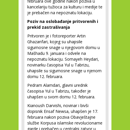
februara ove godine nakon poziva u
kancelariju tužioca za kulturu i medije te
je prebačen na nepoznatu lokaciju.
Poziv na oslobađanje pritvorenih i
prekid zastrašivanja
Pritvoren je i fotoreporter Artin
Ghazanfari, kojeg su uhapsile
sigurnosne snage u njegovom domu u
Mašhadu 9. januara i odvele na
nepoznatu lokaciju. Somayeh Heydari,
novinarku časopisa Yul u Tabrizu,
uhapsile su sigurnosne snage u njenom
domu 12. februara.
Pedram Alamdari, glavni urednik
časopisa Yul u Tabrizu, također je
uhapšen u svom domu 12. februara.
Kianoush Darvishi, novinar i bivši
dopisnik Ensaf Newsa, uhapšen je 17.
februara nakon poziva Obavještajne
službe Korpusa islamske revolucionarne
garde i prebačen u centralni zatvor u