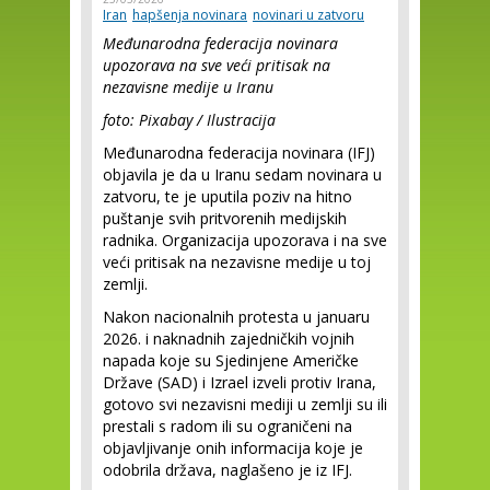
Iran
hapšenja novinara
novinari u zatvoru
Međunarodna federacija novinara
upozorava na sve veći pritisak na
nezavisne medije u Iranu
foto: Pixabay / Ilustracija
Međunarodna federacija novinara (IFJ)
objavila je da u Iranu sedam novinara u
zatvoru, te je uputila poziv na hitno
puštanje svih pritvorenih medijskih
radnika. Organizacija upozorava i na sve
veći pritisak na nezavisne medije u toj
zemlji.
Nakon nacionalnih protesta u januaru
2026. i naknadnih zajedničkih vojnih
napada koje su Sjedinjene Američke
Države (SAD) i Izrael izveli protiv Irana,
gotovo svi nezavisni mediji u zemlji su ili
prestali s radom ili su ograničeni na
objavljivanje onih informacija koje je
odobrila država, naglašeno je iz IFJ.