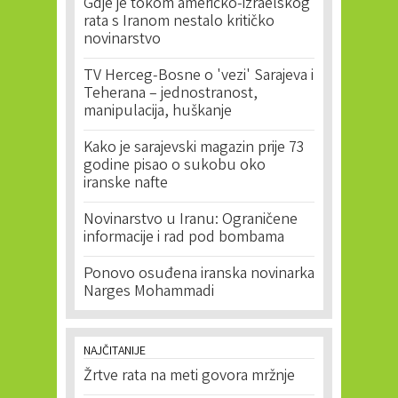
Gdje je tokom američko-izraelskog
rata s Iranom nestalo kritičko
novinarstvo
TV Herceg-Bosne o 'vezi' Sarajeva i
Teherana – jednostranost,
manipulacija, huškanje
Kako je sarajevski magazin prije 73
godine pisao o sukobu oko
iranske nafte
Novinarstvo u Iranu: Ograničene
informacije i rad pod bombama
Ponovo osuđena iranska novinarka
Narges Mohammadi
NAJČITANIJE
Žrtve rata na meti govora mržnje