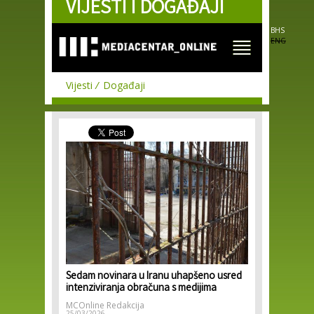
VIJESTI I DOGAĐAJI
Skip to
main
content
BHS
ENG
Vijesti
Događaji
Sedam novinara u Iranu uhapšeno usred
intenziviranja obračuna s medijima
MCOnline Redakcija
25/03/2026