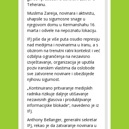
Teheranu.
Muslima Zareija, novinara i aktivistu,
uhapsile su sigurnosne snage u
njegovom domu u Kermanshahu 16.
marta i odvele na nepoznatu lokaciju.
IFJ piše da je više puta osudio represiju
nad medijima i novinarima u Iranu, a s
obzirom na trenutni ratni kontekst i već
ozbiljna ograničenja na nezavisno
izvještavanje, organizacija je uputila
poziv iranskim vlastima da oslobode
sve zatvorene novinare i obezbijede
njihovu sigurnost.
„Kontinuirano pritvaranje medijskih
radnika rizikuje daljnje utišavanje
nezavisnih glasova i produbljivanje
informacijske blokade“, navedeno je iz
IFJ.
Anthony Bellanger, generalni sekretar
IFJ, rekao je da zatvaranje novinara u