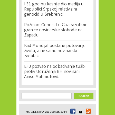
I 31 godinu kasnije dio medija u
Republici Srpskoj relativizira
genocid u Srebrenici
Rožman: Genocid u Gazi razotkrio
granice novinarske slobode na
Zapadu
Kad Mundijal postane putovanje
života, a ne samo novinarski
zadatak
EFJ pozvao na odbacivanje tužbi
protiv Udruženja BH novinari i
Anise Mahmutović
Search form
Search
MC_ONLINE © Mediacentar, 2014