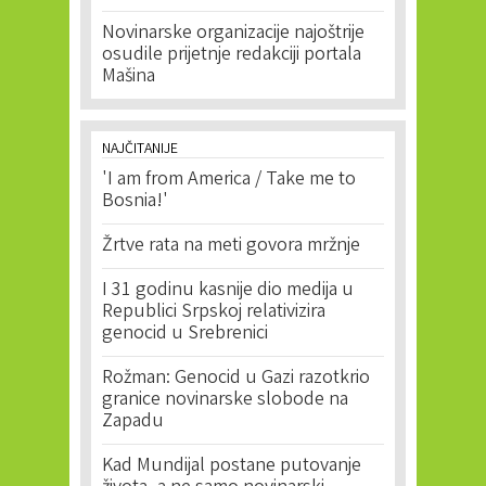
Novinarske organizacije najoštrije
osudile prijetnje redakciji portala
Mašina
NAJČITANIJE
'I am from America / Take me to
Bosnia!'
Žrtve rata na meti govora mržnje
I 31 godinu kasnije dio medija u
Republici Srpskoj relativizira
genocid u Srebrenici
Rožman: Genocid u Gazi razotkrio
granice novinarske slobode na
Zapadu
Kad Mundijal postane putovanje