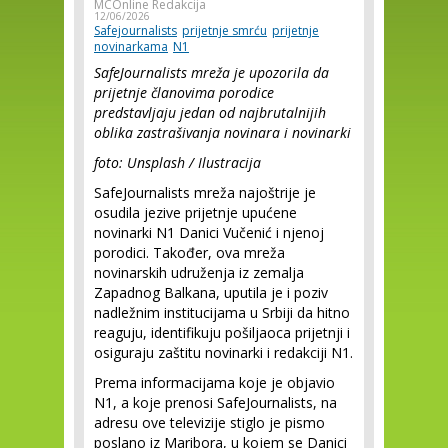
MCOnline Redakcija
12/06/2026
Safejournalists
prijetnje smrću
prijetnje
novinarkama
N1
SafeJournalists mreža je upozorila da
prijetnje članovima porodice
predstavljaju jedan od najbrutalnijih
oblika zastrašivanja novinara i novinarki
foto: Unsplash / Ilustracija
SafeJournalists mreža najoštrije je
osudila jezive prijetnje upućene
novinarki N1 Danici Vučenić i njenoj
porodici. Također, ova mreža
novinarskih udruženja iz zemalja
Zapadnog Balkana, uputila je i poziv
nadležnim institucijama u Srbiji da hitno
reaguju, identifikuju pošiljaoca prijetnji i
osiguraju zaštitu novinarki i redakciji N1.
Prema informacijama koje je objavio
N1, a koje prenosi SafeJournalists, na
adresu ove televizije stiglo je pismo
poslano iz Maribora, u kojem se Danici