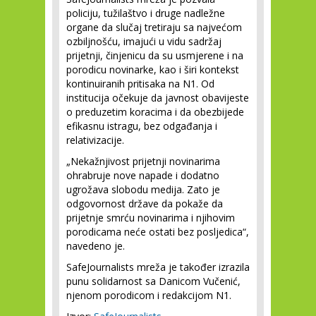
policiju, tužilaštvo i druge nadležne
organe da slučaj tretiraju sa najvećom
ozbiljnošću, imajući u vidu sadržaj
prijetnji, činjenicu da su usmjerene i na
porodicu novinarke, kao i širi kontekst
kontinuiranih pritisaka na N1. Od
institucija očekuje da javnost obavijeste
o preduzetim koracima i da obezbijede
efikasnu istragu, bez odgađanja i
relativizacije.
„Nekažnjivost prijetnji novinarima
ohrabruje nove napade i dodatno
ugrožava slobodu medija. Zato je
odgovornost države da pokaže da
prijetnje smrću novinarima i njihovim
porodicama neće ostati bez posljedica“,
navedeno je.
SafeJournalists mreža je također izrazila
punu solidarnost sa Danicom Vučenić,
njenom porodicom i redakcijom N1.