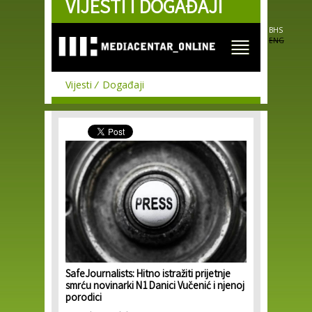
VIJESTI I DOGAĐAJI
Skip to
main
content
BHS
ENG
Vijesti
Događaji
SafeJournalists: Hitno istražiti prijetnje
smrću novinarki N1 Danici Vučenić i njenoj
porodici