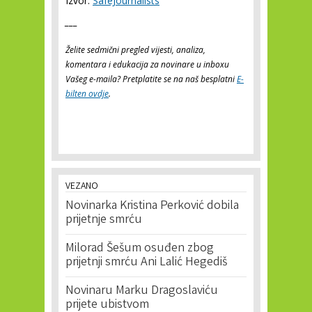
Izvor:
SafeJournalists
___
Želite sedmični pregled vijesti, analiza,
komentara i edukacija za novinare u inboxu
Vašeg e-maila? Pretplatite se na naš besplatni
E-
bilten ovdje
.
VEZANO
Novinarka Kristina Perković dobila
prijetnje smrću
Milorad Šešum osuđen zbog
prijetnji smrću Ani Lalić Hegediš
Novinaru Marku Dragoslaviću
prijete ubistvom