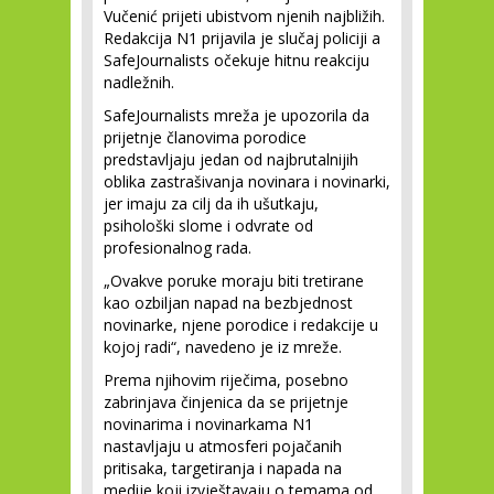
Vučenić prijeti ubistvom njenih najbližih.
Redakcija N1 prijavila je slučaj policiji a
SafeJournalists očekuje hitnu reakciju
nadležnih.
SafeJournalists mreža je upozorila da
prijetnje članovima porodice
predstavljaju jedan od najbrutalnijih
oblika zastrašivanja novinara i novinarki,
jer imaju za cilj da ih ušutkaju,
psihološki slome i odvrate od
profesionalnog rada.
„Ovakve poruke moraju biti tretirane
kao ozbiljan napad na bezbjednost
novinarke, njene porodice i redakcije u
kojoj radi“, navedeno je iz mreže.
Prema njihovim riječima, posebno
zabrinjava činjenica da se prijetnje
novinarima i novinarkama N1
nastavljaju u atmosferi pojačanih
pritisaka, targetiranja i napada na
medije koji izvještavaju o temama od