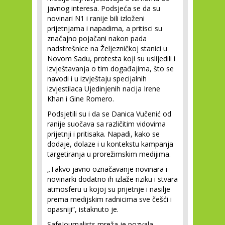
javnog interesa. Podsjeća se da su
novinari N1 i ranije bili izloženi
prijetnjama i napadima, a pritisci su
značajno pojačani nakon pada
nadstrešnice na Željezničkoj stanici u
Novom Sadu, protesta koji su uslijedili i
izvještavanja o tim događajima, što se
navodi i u izvještaju specijalnih
izvjestilaca Ujedinjenih nacija Irene
Khan i Gine Romero.
Podsjetili su i da se Danica Vučenić od
ranije suočava sa različitim vidovima
prijetnji i pritisaka. Napadi, kako se
dodaje, dolaze i u kontekstu kampanja
targetiranja u prorežimskim medijima.
„Takvo javno označavanje novinara i
novinarki dodatno ih izlaže riziku i stvara
atmosferu u kojoj su prijetnje i nasilje
prema medijskim radnicima sve češći i
opasniji“, istaknuto je.
SafeJournalists mreža je pozvala