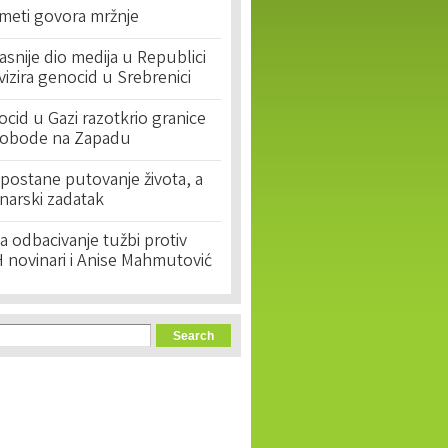
 meti govora mržnje
asnije dio medija u Republici
ivizira genocid u Srebrenici
cid u Gazi razotkrio granice
lobode na Zapadu
postane putovanje života, a
narski zadatak
 odbacivanje tužbi protiv
 novinari i Anise Mahmutović
orm