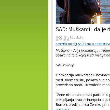
SAD: Muškarci i dalje
MCOnline Redakcija
28/03/2017
američki mediji
SAD
žene u novinarstv
Muškarci i dalje dominiraju medij
obzira na to o kojoj vrsti medija da 
Foto: Pixabay
Dominacija muškaraca u novinarst
medijskom tržištu, pokazalo je no
provedeno među 20 vodećih medij
"Žene nisu ravnopravni partneri u p
prikupljanju izvora i interpetiranju t
Burton, predsjednica Ženskog med
novinara
.