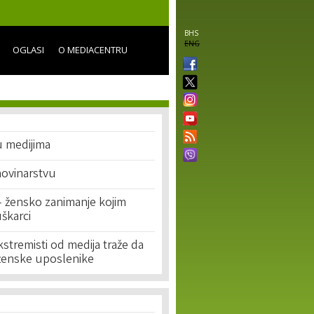
BHS
ENG
OGLASI
O MEDIACENTRU
u medijima
novinarstvu
– žensko zanimanje kojim
škarci
stremisti od medija traže da
ženske uposlenike