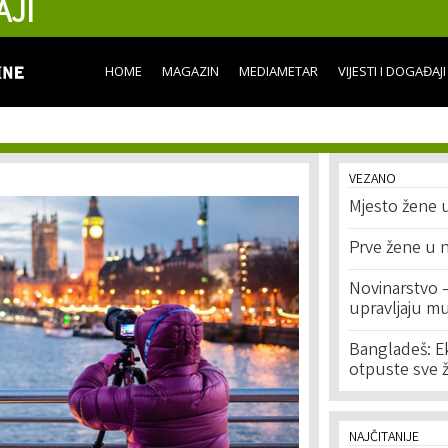
AJI
Skip to
main
content
HOME
MAGAZIN
MEDIAMETAR
VIJESTI I DOGAĐAJI
VEZANO
Mjesto žene 
Prve žene u 
Novinarstvo 
upravljaju mu
Bangladeš: Ek
otpuste sve 
NAJČITANIJE