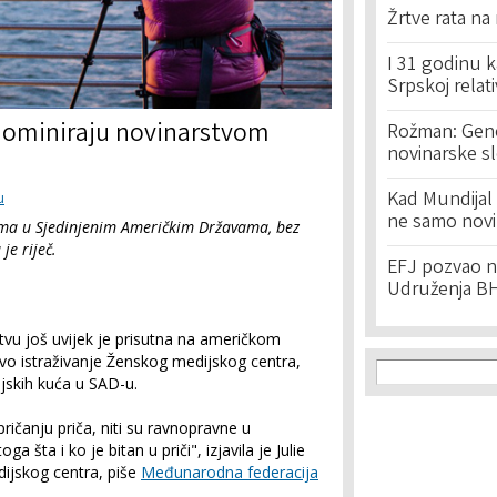
Žrtve rata na
I 31 godinu k
Srpskoj relat
 dominiraju novinarstvom
Rožman: Geno
novinarske s
Kad Mundijal 
u
ne samo novi
ima u Sjedinjenim Američkim Državama, bez
je riječ.
EFJ pozvao na
Udruženja BH
vu još uvijek je prisutna na američkom
Search f
vo istraživanje Ženskog medijskog centra,
Search
skih kuća u SAD-u.
ričanju priča, niti su ravnopravne u
oga šta i ko je bitan u priči", izjavila je Julie
ijskog centra, piše
Međunarodna federacija