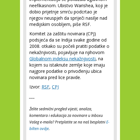
neefikasnom. Ubistvo Warishea, koji je
dobio prijetnje smrću podcrtao je
njegov neuspjeh da spriječi nasilje nad
medijskim osobljem, piše RSF.
Komitet za zaštitu novinara (CPJ)
podsjeća da se Indija svake godine od
2008. otkako su počeli pratiti podatke o
nekažnjivosti, pojavljuje na njihovom
Globalnom indeksu nekažnjivosti
, na
kojem su istaknute zemlje koje imaju
najgore podatke o privođenju ubica
novinara pred lice pravde.
Izvor:
RSF
,
CPJ
___
Želite sedmični pregled vijesti, analiza,
komentara i edukacija za novinare u Inboxu
Vašeg e-maila? Pretplatite se na naš besplatni
E-
bilten ovdje
.