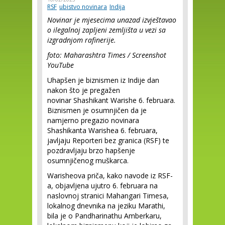
RSF
ubistvo novinara
Indija
Novinar je mjesecima unazad izvještavao
o ilegalnoj zapljeni zemljišta u vezi sa
izgradnjom rafinerije.
foto: Maharashtra Times / Screenshot
YouTube
Uhapšen je biznismen iz Indije dan
nakon što je pregažen
novinar Shashikant Warishe 6. februara.
Biznismen je osumnjičen da je
namjerno pregazio novinara
Shashikanta Warishea 6. februara,
javljaju Reporteri bez granica (RSF) te
pozdravljaju brzo hapšenje
osumnjičenog muškarca.
Warisheova priča, kako navode iz RSF-
a, objavljena ujutro 6. februara na
naslovnoj stranici Mahangari Timesa,
lokalnog dnevnika na jeziku Marathi,
bila je o Pandharinathu Amberkaru,