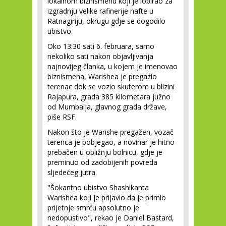
lokalnom biznismenu koji je lobirao za
izgradnju velike rafinerije nafte u
Ratnagiriju, okrugu gdje se dogodilo
ubistvo.
Oko 13:30 sati 6. februara, samo
nekoliko sati nakon objavljivanja
najnovijeg članka, u kojem je imenovao
biznismena, Warishea je pregazio
terenac dok se vozio skuterom u blizini
Rajapura, grada 385 kilometara južno
od Mumbaija, glavnog grada države,
piše RSF.
Nakon što je Warishe pregažen, vozač
terenca je pobjegao, a novinar je hitno
prebačen u obližnju bolnicu, gdje je
preminuo od zadobijenih povreda
sljedećeg jutra.
"Šokantno ubistvo Shashikanta
Warishea koji je prijavio da je primio
prijetnje smrću apsolutno je
nedopustivo", rekao je Daniel Bastard,