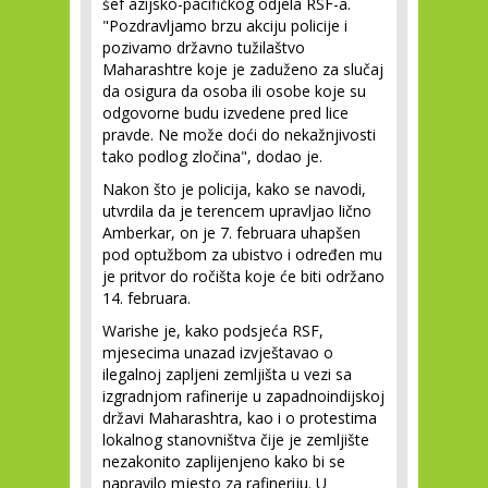
šef azijsko-pacifičkog odjela RSF-a.
"Pozdravljamo brzu akciju policije i
pozivamo državno tužilaštvo
Maharashtre koje je zaduženo za slučaj
da osigura da osoba ili osobe koje su
odgovorne budu izvedene pred lice
pravde. Ne može doći do nekažnjivosti
tako podlog zločina", dodao je.
Nakon što je policija, kako se navodi,
utvrdila da je terencem upravljao lično
Amberkar, on je 7. februara uhapšen
pod optužbom za ubistvo i određen mu
je pritvor do ročišta koje će biti održano
14. februara.
Warishe je, kako podsjeća RSF,
mjesecima unazad izvještavao o
ilegalnoj zapljeni zemljišta u vezi sa
izgradnjom rafinerije u zapadnoindijskoj
državi Maharashtra, kao i o protestima
lokalnog stanovništva čije je zemljište
nezakonito zaplijenjeno kako bi se
napravilo mjesto za rafineriju. U