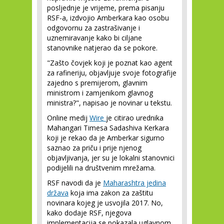
posljednje je vrijeme, prema pisanju
RSF-a, izdvojio Amberkara kao osobu
odgovornu za zastrašivanje i
uznemiravanje kako bi ciljane
stanovnike natjerao da se pokore.
"Zašto čovjek koji je poznat kao agent
za rafineriju, objavljuje svoje fotografije
zajedno s premijerom, glavnim
ministrom i zamjenikom glavnog
ministra?", napisao je novinar u tekstu.
Online medij
Wire
je citirao urednika
Mahangari Timesa Sadashiva Kerkara
koji je rekao da je Amberkar sigurno
saznao za priču i prije njenog
objavljivanja, jer su je lokalni stanovnici
podijelili na društvenim mrežama.
RSF navodi da je
Maharashtra jedina
država
koja ima zakon za zaštitu
novinara kojeg je usvojila 2017. No,
kako dodaje RSF, njegova
implementacija se pokazala uglavnom