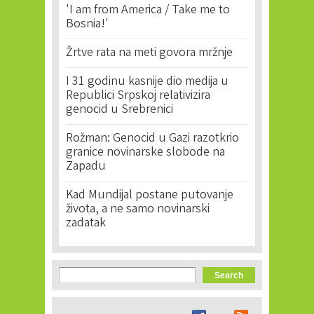
'I am from America / Take me to
Bosnia!'
Žrtve rata na meti govora mržnje
I 31 godinu kasnije dio medija u
Republici Srpskoj relativizira
genocid u Srebrenici
Rožman: Genocid u Gazi razotkrio
granice novinarske slobode na
Zapadu
Kad Mundijal postane putovanje
života, a ne samo novinarski
zadatak
Search form
Search