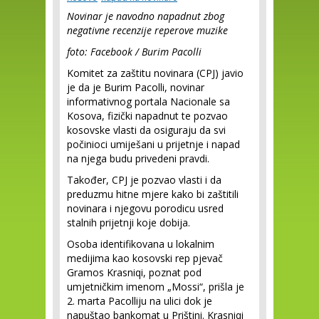
Novinar je navodno napadnut zbog
negativne recenzije reperove muzike
foto: Facebook / Burim Pacolli
Komitet za zaštitu novinara (CPJ) javio
je da je Burim Pacolli, novinar
informativnog portala Nacionale sa
Kosova, fizički napadnut te pozvao
kosovske vlasti da osiguraju da svi
počinioci umiješani u prijetnje i napad
na njega budu privedeni pravdi.
Također, CPJ je pozvao vlasti i da
preduzmu hitne mjere kako bi zaštitili
novinara i njegovu porodicu usred
stalnih prijetnji koje dobija.
Osoba identifikovana u lokalnim
medijima kao kosovski rep pjevač
Gramos Krasniqi, poznat pod
umjetničkim imenom „Mossi“, prišla je
2. marta Pacolliju na ulici dok je
napuštao bankomat u Prištini. Krasniqi