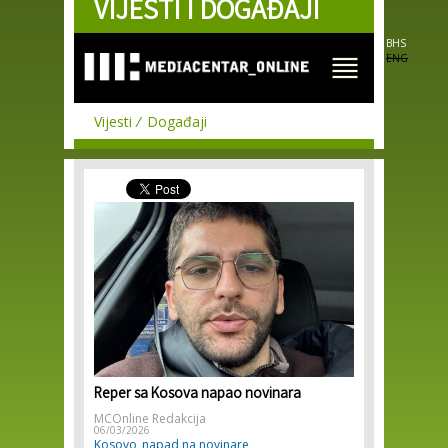
VIJESTI I DOGAĐAJI
Skip to
main
content
BHS
ENG
Vijesti
Događaji
Reper sa Kosova napao novinara
MCOnline Redakcija
06/03/2026
Kosovo
napad na novinare