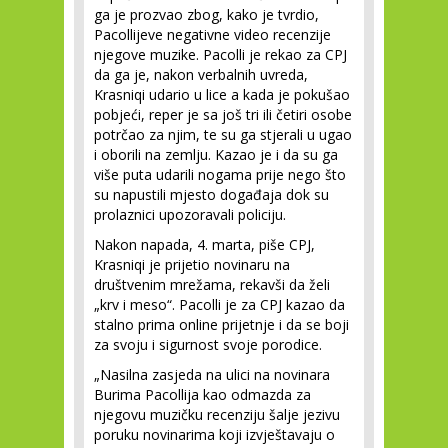
ga je prozvao zbog, kako je tvrdio,
Pacollijeve negativne video recenzije
njegove muzike. Pacolli je rekao za CPJ
da ga je, nakon verbalnih uvreda,
Krasniqi udario u lice a kada je pokušao
pobjeći, reper je sa još tri ili četiri osobe
potrčao za njim, te su ga stjerali u ugao
i oborili na zemlju. Kazao je i da su ga
više puta udarili nogama prije nego što
su napustili mjesto događaja dok su
prolaznici upozoravali policiju.
Nakon napada, 4. marta, piše CPJ,
Krasniqi je prijetio novinaru na
društvenim mrežama, rekavši da želi
„krv i meso“. Pacolli je za CPJ kazao da
stalno prima online prijetnje i da se boji
za svoju i sigurnost svoje porodice.
„Nasilna zasjeda na ulici na novinara
Burima Pacollija kao odmazda za
njegovu muzičku recenziju šalje jezivu
poruku novinarima koji izvještavaju o