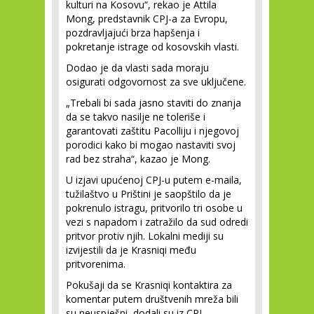
kulturi na Kosovu“, rekao je Attila
Mong, predstavnik CPJ-a za Evropu,
pozdravljajući brza hapšenja i
pokretanje istrage od kosovskih vlasti.
Dodao je da vlasti sada moraju
osigurati odgovornost za sve uključene.
„Trebali bi sada jasno staviti do znanja
da se takvo nasilje ne toleriše i
garantovati zaštitu Pacolliju i njegovoj
porodici kako bi mogao nastaviti svoj
rad bez straha“, kazao je Mong.
U izjavi upućenoj CPJ-u putem e-maila,
tužilaštvo u Prištini je saopštilo da je
pokrenulo istragu, pritvorilo tri osobe u
vezi s napadom i zatražilo da sud odredi
pritvor protiv njih. Lokalni mediji su
izvijestili da je Krasniqi među
pritvorenima.
Pokušaji da se Krasniqi kontaktira za
komentar putem društvenih mreža bili
su neuspješni, dodali su iz CPJ.