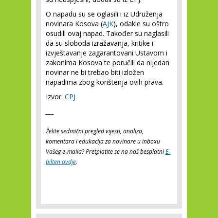
O napadu su se oglasili i iz Udruženja
novinara Kosova (
AJK
), odakle su oštro
osudili ovaj napad. Također su naglasili
da su sloboda izražavanja, kritike i
izvještavanje zagarantovani Ustavom i
zakonima Kosova te poručili da nijedan
novinar ne bi trebao biti izložen
napadima zbog korištenja ovih prava.
Izvor:
CPJ
___
Želite sedmični pregled vijesti, analiza,
komentara i edukacija za novinare u inboxu
Vašeg e-maila? Pretplatite se na naš besplatni
E-
bilten ovdje
.