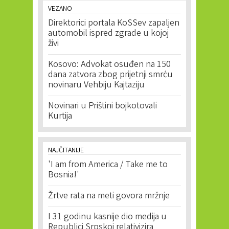
VEZANO
Direktorici portala KoSSev zapaljen
automobil ispred zgrade u kojoj
živi
Kosovo: Advokat osuđen na 150
dana zatvora zbog prijetnji smrću
novinaru Vehbiju Kajtaziju
Novinari u Prištini bojkotovali
Kurtija
NAJČITANIJE
'I am from America / Take me to
Bosnia!'
Žrtve rata na meti govora mržnje
I 31 godinu kasnije dio medija u
Republici Srpskoj relativizira