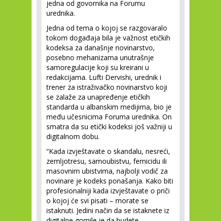
jedna od govornika na Forumu
urednika.
Jedna od tema o kojoj se razgovaralo
tokom događaja bila je važnost etičkih
kodeksa za današnje novinarstvo,
posebno mehanizama unutrašnje
samoregulacije koji su kreirani u
redakcijama. Lufti Dervishi, urednik i
trener za istraživačko novinarstvo koji
se zalaže za unapređenje etičkih
standarda u albanskim medijima, bio je
među učesnicima Foruma urednika. On
smatra da su etički kodeksi još važniji u
digitalnom dobu.
“Kada izvještavate o skandalu, nesreći,
zemljotresu, samoubistvu, femicidu ili
masovnim ubistvima, najbolji vodič za
novinare je kodeks ponašanja. Kako biti
profesionalniji kada izvještavate o priči
o kojoj će svi pisati – morate se
istaknuti. Jedini način da se istaknete iz
digitalne gomile je da budete