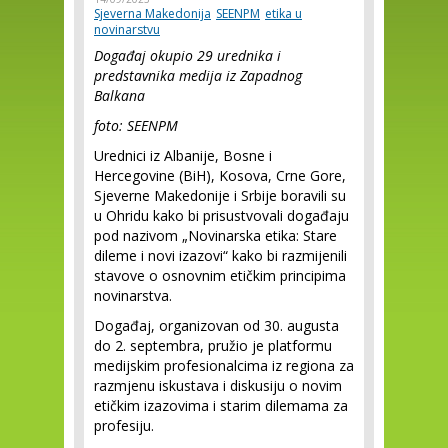
Sjeverna Makedonija
SEENPM
etika u
novinarstvu
Događaj okupio 29 urednika i
predstavnika medija iz Zapadnog
Balkana
foto: SEENPM
Urednici iz Albanije, Bosne i
Hercegovine (BiH), Kosova, Crne Gore,
Sjeverne Makedonije i Srbije boravili su
u Ohridu kako bi prisustvovali događaju
pod nazivom „Novinarska etika: Stare
dileme i novi izazovi“ kako bi razmijenili
stavove o osnovnim etičkim principima
novinarstva.
Događaj, organizovan od 30. augusta
do 2. septembra, pružio je platformu
medijskim profesionalcima iz regiona za
razmjenu iskustava i diskusiju o novim
etičkim izazovima i starim dilemama za
profesiju.