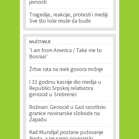
javnosti
Tragedije, reakcije, protesti i mediji:
Sve što loše može da bude
NAJČITANIJE
'I am from America / Take me to
Bosnia!'
Žrtve rata na meti govora mržnje
I 31 godinu kasnije dio medija u
Republici Srpskoj relativizira
genocid u Srebrenici
Rožman: Genocid u Gazi razotkrio
granice novinarske slobode na
Zapadu
Kad Mundijal postane putovanje