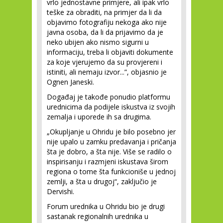
vrlo jednostavne primjere, ali ipak vrlo
teške za obraditi, na primjer da li da
objavimo fotografiju nekoga ako nije
javna osoba, da li da prijavimo da je
neko ubijen ako nismo sigurni u
informaciju, treba li objaviti dokumente
za koje vjerujemo da su provjereni i
istiniti, ali nemaju izvor...”, objasnio je
Ognen Janeski.
Događaj je takođe ponudio platformu
urednicima da podijele iskustva iz svojih
zemalja i uporede ih sa drugima.
„Okupljanje u Ohridu je bilo posebno jer
nije upalo u zamku predavanja i pričanja
šta je dobro, a šta nije. Više se radilo o
inspirisanju i razmjeni iskustava širom
regiona o tome šta funkcioniše u jednoj
zemlji, a šta u drugoj“, zaključio je
Dervishi.
Forum urednika u Ohridu bio je drugi
sastanak regionalnih urednika u