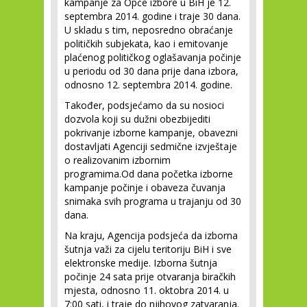
kampanje za Opće izbore u BiH je 12.
septembra 2014. godine i traje 30 dana.
U skladu s tim, neposredno obraćanje
političkih subjekata, kao i emitovanje
plaćenog političkog oglašavanja počinje
u periodu od 30 dana prije dana izbora,
odnosno 12. septembra 2014. godine.
Također, podsjećamo da su nosioci
dozvola koji su dužni obezbijediti
pokrivanje izborne kampanje, obavezni
dostavljati Agenciji sedmične izvještaje
o realizovanim izbornim
programima.Od dana početka izborne
kampanje počinje i obaveza čuvanja
snimaka svih programa u trajanju od 30
dana.
Na kraju, Agencija podsjeća da izborna
šutnja važi za cijelu teritoriju BiH i sve
elektronske medije. Izborna šutnja
počinje 24 sata prije otvaranja biračkih
mjesta, odnosno 11. oktobra 2014. u
7:00 sati, i traje do njihovog zatvaranja.