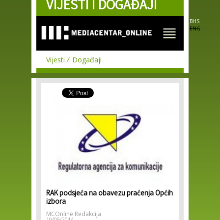
VIJESTI I DOGAĐAJI
Skip to
main
content
BHS
ENG
Vijesti
Događaji
RAK podsjeća na obavezu praćenja Općih
izbora
MCOnline Redakcija
10/09/2014