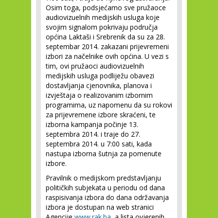
Osim toga, podsjećamo sve pružaoce
audiovizuelnih medijskih usluga koje
svojim signalom pokrivaju područja
općina Laktaši i Srebrenik da su za 28.
septembar 2014. zakazani prijevremeni
izbori za načelnike ovih općina. U vezi s
tim, ovi pružaoci audiovizuelnih
medijskih usluga podliježu obavezi
dostavljanja cjenovnika, planova i
izvještaja o realizovanim izbornim
programima, uz napomenu da su rokovi
za prijevremene izbore skraćeni, te
izborna kampanja počinje 13.
septembra 2014. i traje do 27.
septembra 2014. u 7:00 sati, kada
nastupa izborna šutnja za pomenute
izbore.
Pravilnik o medijskom predstavljanju
političkih subjekata u periodu od dana
raspisivanja izbora do dana održavanja
izbora je dostupan na web stranici
Agencije
www.rak.ba
, a lista ovjerenih