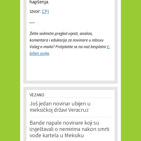
hapšenja.
Izvor:
CPJ
___
Želite sedmični pregled vijesti, analiza,
komentara i edukacija za novinare u inboxu
Vašeg e-maila? Pretplatite se na naš besplatni
E-
bilten ovdje
.
VEZANO
Još jedan novinar ubijen u
meksičkoj državi Veracruz
Bande napale novinare koji su
izvještavali o nemirima nakon smrti
vođe kartela u Meksiku