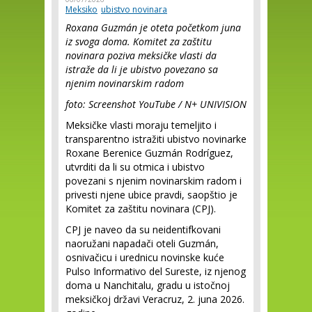
Meksiko
ubistvo novinara
Roxana Guzmán je oteta početkom juna
iz svoga doma. Komitet za zaštitu
novinara poziva meksičke vlasti da
istraže da li je ubistvo povezano sa
njenim novinarskim radom
foto: Screenshot YouTube / N+ UNIVISION
Meksičke vlasti moraju temeljito i
transparentno istražiti ubistvo novinarke
Roxane Berenice Guzmán Rodríguez,
utvrditi da li su otmica i ubistvo
povezani s njenim novinarskim radom i
privesti njene ubice pravdi, saopštio je
Komitet za zaštitu novinara (CPJ).
CPJ je naveo da su neidentifkovani
naoružani napadači oteli Guzmán,
osnivačicu i urednicu novinske kuće
Pulso Informativo del Sureste, iz njenog
doma u Nanchitalu, gradu u istočnoj
meksičkoj državi Veracruz, 2. juna 2026.