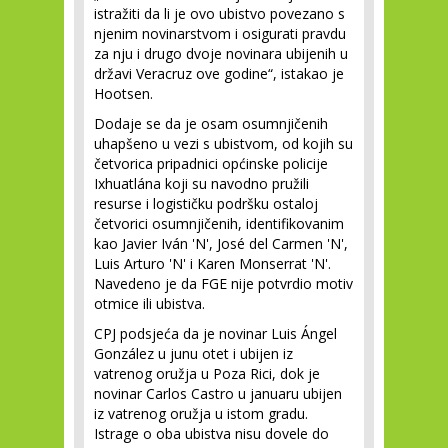
istražiti da li je ovo ubistvo povezano s
njenim novinarstvom i osigurati pravdu
za nju i drugo dvoje novinara ubijenih u
državi Veracruz ove godine“, istakao je
Hootsen.
Dodaje se da je osam osumnjičenih
uhapšeno u vezi s ubistvom, od kojih su
četvorica pripadnici općinske policije
Ixhuatlána koji su navodno pružili
resurse i logističku podršku ostaloj
četvorici osumnjičenih, identifikovanim
kao Javier Iván 'N', José del Carmen 'N',
Luis Arturo 'N' i Karen Monserrat 'N'.
Navedeno je da FGE nije potvrdio motiv
otmice ili ubistva.
CPJ podsjeća da je novinar Luis Ángel
González u junu otet i ubijen iz
vatrenog oružja u Poza Rici, dok je
novinar Carlos Castro u januaru ubijen
iz vatrenog oružja u istom gradu.
Istrage o oba ubistva nisu dovele do