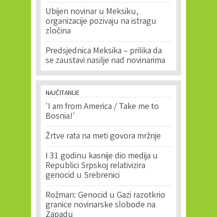
Ubijen novinar u Meksiku,
organizacije pozivaju na istragu
zločina
Predsjednica Meksika – prilika da
se zaustavi nasilje nad novinarima
NAJČITANIJE
'I am from America / Take me to
Bosnia!'
Žrtve rata na meti govora mržnje
I 31 godinu kasnije dio medija u
Republici Srpskoj relativizira
genocid u Srebrenici
Rožman: Genocid u Gazi razotkrio
granice novinarske slobode na
Zapadu