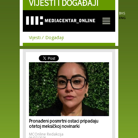
VIJESTI I DOGAĐAJI
Skip to
main
content
BHS
ENG
Vijesti
Događaji
Pronađeni posmrtni ostaci pripadaju
otetoj meksičkoj novinarki
MCOnline Redakcija
06/07/2026