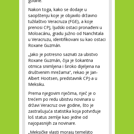
godine.
Nakon toga, kako se dodaje u
saopštenju koje je objavilo državno
tužilaštvo Veracruza (FGE), a koje
prenosi CPJ, ljudski ostaci pronađeni u
Moloacánu, gradu južno od Nanchitala
u Veracruzu, identifikovani su kao ostaci
Roxane Guzmán.
„Jako je potresno saznati za ubistvo
Roxane Guzmán, čija je šokantna
otmica snimljena i široko dijeljena na
društvenim mrežama“, rekao je Jan-
Albert Hootsen, predstavnik CPJ-a u
Meksiku.
Prema njegovim riječima, riječ je o
trećem po redu ubistvu novinara u
državi Veracruz ove godine, što je
zastrašujuća statistika koja potvrđuje
loš status zemlje kao jedne od
najopasnijih za novinare.
„Meksičke vlasti moraju temeljito