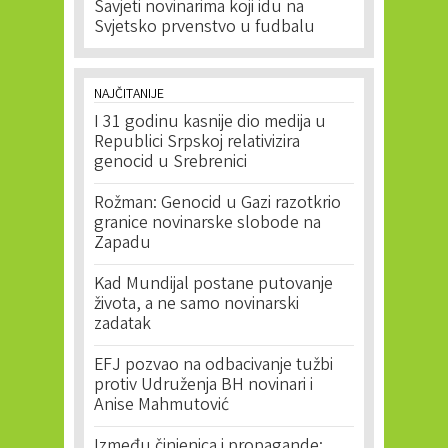
Savjeti novinarima koji idu na
Svjetsko prvenstvo u fudbalu
NAJČITANIJE
I 31 godinu kasnije dio medija u
Republici Srpskoj relativizira
genocid u Srebrenici
Rožman: Genocid u Gazi razotkrio
granice novinarske slobode na
Zapadu
Kad Mundijal postane putovanje
života, a ne samo novinarski
zadatak
EFJ pozvao na odbacivanje tužbi
protiv Udruženja BH novinari i
Anise Mahmutović
Između činjenica i propagande: