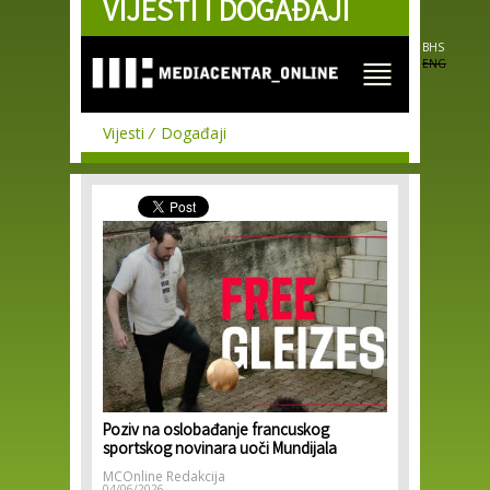
VIJESTI I DOGAĐAJI
Skip to
main
content
BHS
ENG
Vijesti
Događaji
Poziv na oslobađanje francuskog
sportskog novinara uoči Mundijala
MCOnline Redakcija
04/06/2026