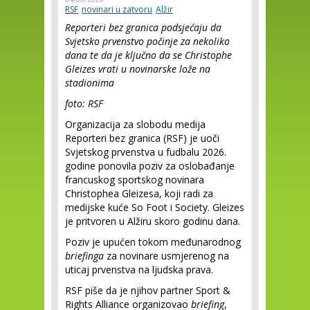
RSF
novinari u zatvoru
Alžir
Reporteri bez granica podsjećaju da
Svjetsko prvenstvo počinje za nekoliko
dana te da je ključno da se Christophe
Gleizes vrati u novinarske lože na
stadionima
foto: RSF
Organizacija za slobodu medija
Reporteri bez granica (RSF) je uoči
Svjetskog prvenstva u fudbalu 2026.
godine ponovila poziv za oslobađanje
francuskog sportskog novinara
Christophea Gleizesa, koji radi za
medijske kuće So Foot i Society. Gleizes
je pritvoren u Alžiru skoro godinu dana.
Poziv je upućen tokom međunarodnog
briefinga
za novinare usmjerenog na
uticaj prvenstva na ljudska prava.
RSF piše da je njihov partner Sport &
Rights Alliance organizovao
briefing
,