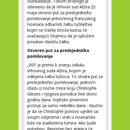
oslobađanje. Tokom
briefinga
je
otkriveno da je Vrhovni sud Alžira 25.
maja otvorio put za predsjedničko
pomilovanje pritvorenog francuskog
novinara odbacivši žalbu tužilaštva
kojim se tražila stroža kazna, te
uvažavajući činjenicu da je optuženi
povukao vlastitu žalbu.
Otvoren put za predsjedničko
pomilovanje
„RSF je primio k znanju odluku
Vrhovnog suda Alžira, kojom je
odbijena žalba tužioca. To otvara put za
predsjedničko pomilovanje, jedinom
izlazu iz noćne more koju Christophe
Gleizes i njegova porodica žive skoro
godinu dana. Svjetsko prvenstvo
počinje za samo nekoliko dana - ključno
je da se Christophe ponovo ujedini sa
svojim voljenima i vrati u novinarske
lože na stadionima turnira. Ako bude
potrebno, Reporteri bez granica će