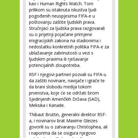
kao i Human Rights Watch. Tom
prilikom su istaknuta iskustva ljudi
pogođenih neuspjesima FIFA-e u
poštovanju zaštite ljudskih prava.
Stručnjaci za ljudska prava razgovarali
su o prijetnji pojačane primjene
imigracijskih zakona na stadionima i
nedostatku konkretnih politika FIFA-e za
ublažavanje zabrinutosti u vezi s
ljudskim pravima ili rješavanje
potencijalnih zloupotreba.
RSF i njegovi partneri pozvali su FIFA-u
da zaštiti novinare, navijače i igrače te
da brani slobodu medija tokom
prvenstva, koje će se održati širom
Sjedinjenih Američkih Država (SAD),
Meksika i Kanade.
Thibaut Bruttin, generalni direktor RSF-
a, i novinarov brat Maxime Gleizes
govorili su o zatvaranju Christophea, ali
i naporima da se osigura njegovo