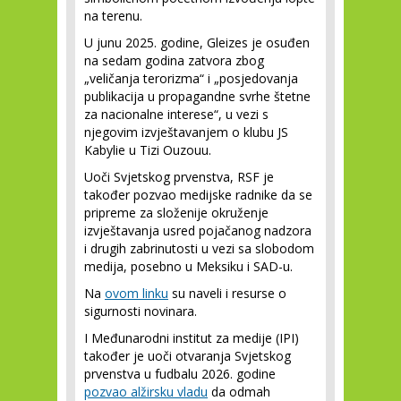
na terenu.
U junu 2025. godine, Gleizes je osuđen
na sedam godina zatvora zbog
„veličanja terorizma“ i „posjedovanja
publikacija u propagandne svrhe štetne
za nacionalne interese“, u vezi s
njegovim izvještavanjem o klubu JS
Kabylie u Tizi Ouzouu.
Uoči Svjetskog prvenstva, RSF je
također pozvao medijske radnike da se
pripreme za složenije okruženje
izvještavanja usred pojačanog nadzora
i drugih zabrinutosti u vezi sa slobodom
medija, posebno u Meksiku i SAD-u.
Na
ovom linku
su naveli i resurse o
sigurnosti novinara.
I Međunarodni institut za medije (IPI)
također je uoči otvaranja Svjetskog
prvenstva u fudbalu 2026. godine
pozvao alžirsku vladu
da odmah