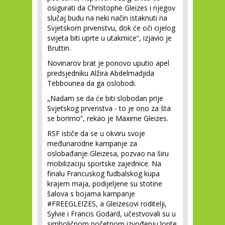
osigurati da Christophe Gleizes i njegov
slučaj budu na neki način istaknuti na
Svjetskom prvenstvu, dok će oči cijelog
svijeta biti uprte u utakmice“, izjavio je
Bruttin.
Novinarov brat je ponovo uputio apel
predsjedniku Alžira Abdelmadjida
Tebbounea da ga oslobodi.
„Nadam se da će biti slobodan prije
Svjetskog prvenstva - to je ono za šta
se borimo“, rekao je Maxime Gleizes.
RSF ističe da se u okviru svoje
međunarodne kampanje za
oslobađanje Gleizesa, pozvao na širu
mobilizaciju sportske zajednice. Na
finalu Francuskog fudbalskog kupa
krajem maja, podijeljene su stotine
šalova s ​​bojama kampanje
#FREEGLEIZES, a Gleizesovi roditelji,
Sylvie i Francis Godard, učestvovali su u
simboličnom početnom izvođenju lopte